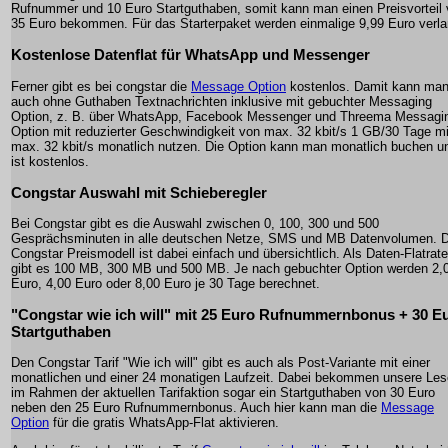
Rufnummer und 10 Euro Startguthaben, somit kann man einen Preisvorteil
35 Euro bekommen. Für das Starterpaket werden einmalige 9,99 Euro verla
Kostenlose Datenflat für WhatsApp und Messenger
Ferner gibt es bei congstar die
Message Option
kostenlos. Damit kann ma
auch ohne Guthaben Textnachrichten inklusive mit gebuchter Messaging
Option, z. B. über WhatsApp, Facebook Messenger und Threema Messagi
Option mit reduzierter Geschwindigkeit von max. 32 kbit/s 1 GB/30 Tage mi
max. 32 kbit/s monatlich nutzen. Die Option kann man monatlich buchen u
ist kostenlos.
Congstar Auswahl mit Schieberegler
Bei Congstar gibt es die Auswahl zwischen 0, 100, 300 und 500
Gesprächsminuten in alle deutschen Netze, SMS und MB Datenvolumen. 
Congstar Preismodell ist dabei einfach und übersichtlich. Als Daten-Flatrate
gibt es 100 MB, 300 MB und 500 MB. Je nach gebuchter Option werden 2,
Euro, 4,00 Euro oder 8,00 Euro je 30 Tage berechnet.
"Congstar wie ich will" mit 25 Euro Rufnummernbonus + 30 E
Startguthaben
Den Congstar Tarif "Wie ich will" gibt es auch als Post-Variante mit einer
monatlichen und einer 24 monatigen Laufzeit. Dabei bekommen unsere Les
im Rahmen der aktuellen Tarifaktion sogar ein Startguthaben von 30 Euro
neben den 25 Euro Rufnummernbonus. Auch hier kann man die
Message
Option
für die gratis WhatsApp-Flat aktivieren.