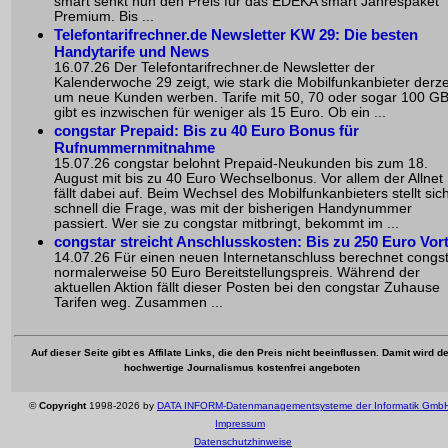
smart senkt nun den Preis für das EDEKA smart Jahrespaket
Premium. Bis ...
Telefontarifrechner.de Newsletter KW 29: Die besten
Handytarife und News
16.07.26 Der Telefontarifrechner.de Newsletter der
Kalenderwoche 29 zeigt, wie stark die Mobilfunkanbieter derze
um neue Kunden werben. Tarife mit 50, 70 oder sogar 100 G
gibt es inzwischen für weniger als 15 Euro. Ob ein ...
congstar Prepaid: Bis zu 40 Euro Bonus für
Rufnummernmitnahme
15.07.26 congstar belohnt Prepaid-Neukunden bis zum 18.
August mit bis zu 40 Euro Wechselbonus. Vor allem der Allnet
fällt dabei auf. Beim Wechsel des Mobilfunkanbieters stellt sic
schnell die Frage, was mit der bisherigen Handynummer
passiert. Wer sie zu congstar mitbringt, bekommt im ...
congstar streicht Anschlusskosten: Bis zu 250 Euro Vort
14.07.26 Für einen neuen Internetanschluss berechnet congs
normalerweise 50 Euro Bereitstellungspreis. Während der
aktuellen Aktion fällt dieser Posten bei den congstar Zuhause
Tarifen weg. Zusammen ...
Auf dieser Seite gibt es Affilate Links, die den Preis nicht beeinflussen. Damit wird de
hochwertige Journalismus kostenfrei angeboten
©
Copyright
1998-2026 by
DATA INFORM-Datenmanagementsysteme der Informatik Gmb
Impressum
Datenschutzhinweise