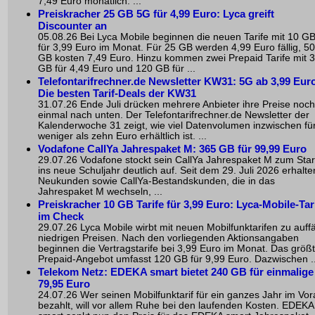
7,49 Euro monatlich. ...
Preiskracher 25 GB 5G für 4,99 Euro: Lyca greift
Discounter an
05.08.26 Bei Lyca Mobile beginnen die neuen Tarife mit 10 G
für 3,99 Euro im Monat. Für 25 GB werden 4,99 Euro fällig, 50
GB kosten 7,49 Euro. Hinzu kommen zwei Prepaid Tarife mit 
GB für 4,49 Euro und 120 GB für ...
Telefontarifrechner.de Newsletter KW31: 5G ab 3,99 Euro
Die besten Tarif-Deals der KW31
31.07.26 Ende Juli drücken mehrere Anbieter ihre Preise noch
einmal nach unten. Der Telefontarifrechner.de Newsletter der
Kalenderwoche 31 zeigt, wie viel Datenvolumen inzwischen fü
weniger als zehn Euro erhältlich ist. ...
Vodafone CallYa Jahrespaket M: 365 GB für 99,99 Euro
29.07.26 Vodafone stockt sein CallYa Jahrespaket M zum Star
ins neue Schuljahr deutlich auf. Seit dem 29. Juli 2026 erhalte
Neukunden sowie CallYa-Bestandskunden, die in das
Jahrespaket M wechseln, ...
Preiskracher 10 GB Tarife für 3,99 Euro: Lyca-Mobile-Tar
im Check
29.07.26 Lyca Mobile wirbt mit neuen Mobilfunktarifen zu auffä
niedrigen Preisen. Nach den vorliegenden Aktionsangaben
beginnen die Vertragstarife bei 3,99 Euro im Monat. Das größ
Prepaid-Angebot umfasst 120 GB für 9,99 Euro. Dazwischen ..
Telekom Netz: EDEKA smart bietet 240 GB für einmalige
79,95 Euro
24.07.26 Wer seinen Mobilfunktarif für ein ganzes Jahr im Vo
bezahlt, will vor allem Ruhe bei den laufenden Kosten. EDEKA