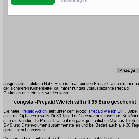
Notwendigen
ausgebauten Telekom Netz. Auch ist man bei den Prepaid Tarifen immer au
der sichereren Kostenseite, da immer nur das vorausbezahlte Prepaid
Guthaben abtelefoniert werden kann.
congstar-Prepaid Wie ich will mit 35 Euro geschenkt
Die neue
Prepaid Aktion
läuft unter dem Motto
"Prepaid wie ich will"
. Dabei 
alle Tarif Optionen jeweils für 30 Tage bei
Congstar
austauschbar. So könn
sich die Kunden die Prepaid Tarife ihren ganz persönlichen Mix aus Telefon
SMS und Datenvolumen zusammenstellen und bei Bedarf auch alle 30 Tag
ganz flexibel anpassen.
Wenn man kein Tarifpaket bucht, zahlt man pauschal 9 Cent pro