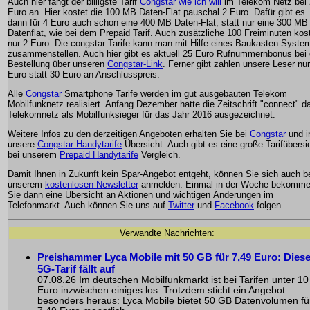
Auch hier fängt der billigste Tarif
Congstar wie ich will
im Telekom Netz bei 
Euro an. Hier kostet die 100 MB Daten-Flat pauschal 2 Euro. Dafür gibt es
dann für 4 Euro auch schon eine 400 MB Daten-Flat, statt nur eine 300 MB
Datenflat, wie bei dem Prepaid Tarif. Auch zusätzliche 100 Freiminuten kos
nur 2 Euro. Die congstar Tarife kann man mit Hilfe eines Baukasten-Syste
zusammenstellen. Auch hier gibt es aktuell 25 Euro Rufnummernbonus bei
Bestellung über unseren
Congstar-Link
. Ferner gibt zahlen unsere Leser nu
Euro statt 30 Euro an Anschlusspreis.
Alle
Congstar
Smartphone Tarife werden im gut ausgebauten Telekom
Mobilfunknetz realisiert. Anfang Dezember hatte die Zeitschrift "connect" d
Telekomnetz als Mobilfunksieger für das Jahr 2016 ausgezeichnet.
Weitere Infos zu den derzeitigen Angeboten erhalten Sie bei
Congstar
und i
unsere
Congstar Handytarife
Übersicht. Auch gibt es eine große Tarifübersi
bei unserem
Prepaid Handytarife
Vergleich.
Damit Ihnen in Zukunft kein Spar-Angebot entgeht, können Sie sich auch b
unserem
kostenlosen Newsletter
anmelden. Einmal in der Woche bekomm
Sie dann eine Übersicht an Aktionen und wichtigen Änderungen im
Telefonmarkt. Auch können Sie uns auf
Twitter
und
Facebook
folgen.
Verwandte Nachrichten:
Preishammer Lyca Mobile mit 50 GB für 7,49 Euro: Diese
5G-Tarif fällt auf
07.08.26 Im deutschen Mobilfunkmarkt ist bei Tarifen unter 10
Euro inzwischen einiges los. Trotzdem sticht ein Angebot
besonders heraus: Lyca Mobile bietet 50 GB Datenvolumen fü