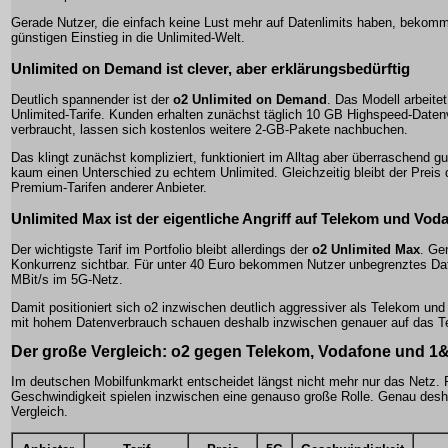
Gerade Nutzer, die einfach keine Lust mehr auf Datenlimits haben, bekomme
günstigen Einstieg in die Unlimited-Welt.
Unlimited on Demand ist clever, aber erklärungsbedürftig
Deutlich spannender ist der
o2 Unlimited on Demand
. Das Modell arbeite
Unlimited-Tarife. Kunden erhalten zunächst täglich 10 GB Highspeed-Date
verbraucht, lassen sich kostenlos weitere 2-GB-Pakete nachbuchen.
Das klingt zunächst kompliziert, funktioniert im Alltag aber überraschend gu
kaum einen Unterschied zu echtem Unlimited. Gleichzeitig bleibt der Preis de
Premium-Tarifen anderer Anbieter.
Unlimited Max ist der eigentliche Angriff auf Telekom und Vod
Der wichtigste Tarif im Portfolio bleibt allerdings der
o2 Unlimited Max
. Ge
Konkurrenz sichtbar. Für unter 40 Euro bekommen Nutzer unbegrenztes Da
MBit/s im 5G-Netz.
Damit positioniert sich o2 inzwischen deutlich aggressiver als Telekom un
mit hohem Datenverbrauch schauen deshalb inzwischen genauer auf das Te
Der große Vergleich: o2 gegen Telekom, Vodafone und 1
Im deutschen Mobilfunkmarkt entscheidet längst nicht mehr nur das Netz. Pr
Geschwindigkeit spielen inzwischen eine genauso große Rolle. Genau deshal
Vergleich.