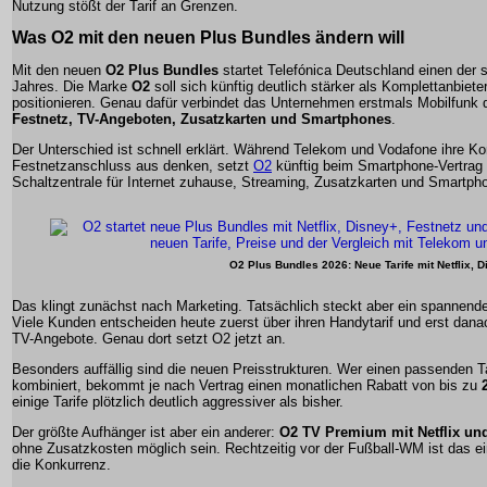
Nutzung stößt der Tarif an Grenzen.
Was O2 mit den neuen Plus Bundles ändern will
Mit den neuen
O2 Plus Bundles
startet Telefónica Deutschland einen der 
Jahres. Die Marke
O2
soll sich künftig deutlich stärker als Komplettanbieter
positionieren. Genau dafür verbindet das Unternehmen erstmals Mobilfunk 
Festnetz, TV-Angeboten, Zusatzkarten und Smartphones
.
Der Unterschied ist schnell erklärt. Während Telekom und Vodafone ihre Ko
Festnetzanschluss aus denken, setzt
O2
künftig beim Smartphone-Vertrag 
Schaltzentrale für Internet zuhause, Streaming, Zusatzkarten und Smartph
O2 Plus Bundles 2026: Neue Tarife mit Netflix, 
Das klingt zunächst nach Marketing. Tatsächlich steckt aber ein spannende
Viele Kunden entscheiden heute zuerst über ihren Handytarif und erst dan
TV-Angebote. Genau dort setzt O2 jetzt an.
Besonders auffällig sind die neuen Preisstrukturen. Wer einen passenden Ta
kombiniert, bekommt je nach Vertrag einen monatlichen Rabatt von bis zu
einige Tarife plötzlich deutlich aggressiver als bisher.
Der größte Aufhänger ist aber ein anderer:
O2 TV Premium mit Netflix un
ohne Zusatzkosten möglich sein. Rechtzeitig vor der Fußball-WM ist das ein 
die Konkurrenz.