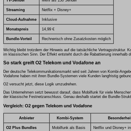
TV-Sender
Mehr als 130 Sender
Streaming
Netflix + Disney+
Cloud-Aufnahme
Inklusive
Monatspreis
14,99 €
Bundle-Vorteil
Rechnerisch ohne Zusatzkosten möglich
Wichtig bleibt trotzdem der Hinweis auf die tatsächliche Vertragsstruktur. Ko
im klassischen Sinn. Der Effekt entsteht durch die Rabattierung innerhalb 
So stark greift O2 Telekom und Vodafone an
Der deutsche Telekommunikationsmarkt wird seit Jahren von Kombi-Angebo
Vodafone haben mit ihren Bundle-Systemen viele Kunden langfristig gebun
O2 versucht jetzt, diese Logik umzudrehen.
Das Unternehmen setzt bewusst darauf, dass Mobilfunk für viele Menschen 
der klassische Festnetzanschluss. Genau deshalb startet die Bundle-Struk
Vergleich: O2 gegen Telekom und Vodafone
Anbieter
Kombi-System
Besonderhei
O2 Plus Bundles
Mobilfunk als Basis
Netflix und Disney+ in