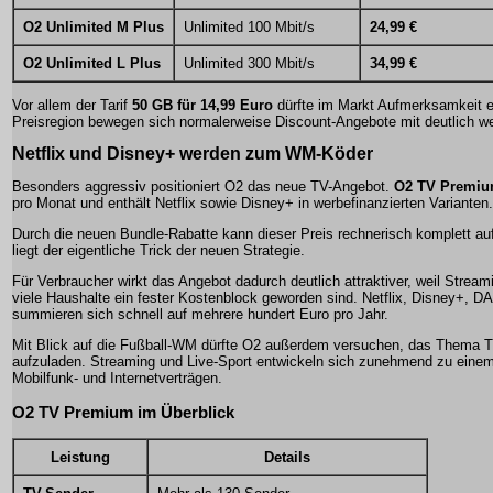
O2 Unlimited M Plus
Unlimited 100 Mbit/s
24,99 €
O2 Unlimited L Plus
Unlimited 300 Mbit/s
34,99 €
Vor allem der Tarif
50 GB für 14,99 Euro
dürfte im Markt Aufmerksamkeit e
Preisregion bewegen sich normalerweise Discount-Angebote mit deutlich we
Netflix und Disney+ werden zum WM-Köder
Besonders aggressiv positioniert O2 das neue TV-Angebot.
O2 TV Premi
pro Monat und enthält Netflix sowie Disney+ in werbefinanzierten Varianten.
Durch die neuen Bundle-Rabatte kann dieser Preis rechnerisch komplett a
liegt der eigentliche Trick der neuen Strategie.
Für Verbraucher wirkt das Angebot dadurch deutlich attraktiver, weil Streami
viele Haushalte ein fester Kostenblock geworden sind. Netflix, Disney+, 
summieren sich schnell auf mehrere hundert Euro pro Jahr.
Mit Blick auf die Fußball-WM dürfte O2 außerdem versuchen, das Thema T
aufzuladen. Streaming und Live-Sport entwickeln sich zunehmend zu einem
Mobilfunk- und Internetverträgen.
O2 TV Premium im Überblick
Leistung
Details