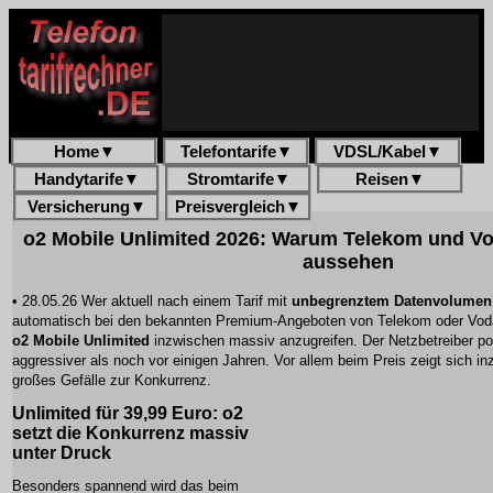
Home
▼
Telefontarife
▼
VDSL/Kabel
▼
Handytarife
▼
Stromtarife
▼
Reisen
▼
Versicherung
▼
Preisvergleich
▼
o2 Mobile Unlimited 2026: Warum Telekom und Vod
aussehen
• 28.05.26 Wer aktuell nach einem Tarif mit
unbegrenztem Datenvolumen
automatisch bei den bekannten Premium-Angeboten von Telekom oder Voda
o2 Mobile Unlimited
inzwischen massiv anzugreifen. Der Netzbetreiber posi
aggressiver als noch vor einigen Jahren. Vor allem beim Preis zeigt sich i
großes Gefälle zur Konkurrenz.
Unlimited für 39,99 Euro: o2
setzt die Konkurrenz massiv
unter Druck
Besonders spannend wird das beim