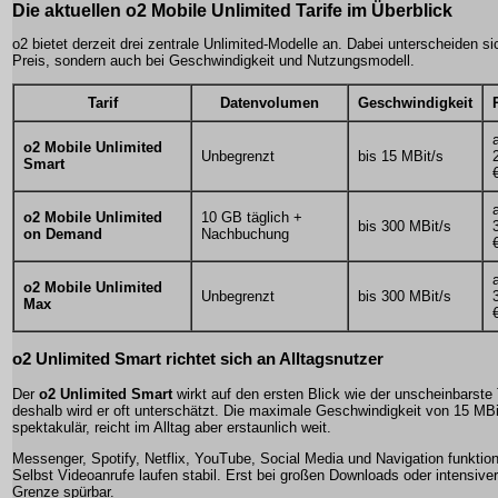
Die aktuellen o2 Mobile Unlimited Tarife im Überblick
o2 bietet derzeit drei zentrale Unlimited-Modelle an. Dabei unterscheiden sic
Preis, sondern auch bei Geschwindigkeit und Nutzungsmodell.
Tarif
Datenvolumen
Geschwindigkeit
o2 Mobile Unlimited
Unbegrenzt
bis 15 MBit/s
Smart
o2 Mobile Unlimited
10 GB täglich +
bis 300 MBit/s
on Demand
Nachbuchung
o2 Mobile Unlimited
Unbegrenzt
bis 300 MBit/s
Max
o2 Unlimited Smart richtet sich an Alltagsnutzer
Der
o2 Unlimited Smart
wirkt auf den ersten Blick wie der unscheinbarste 
deshalb wird er oft unterschätzt. Die maximale Geschwindigkeit von 15 MBit
spektakulär, reicht im Alltag aber erstaunlich weit.
Messenger, Spotify, Netflix, YouTube, Social Media und Navigation funktio
Selbst Videoanrufe laufen stabil. Erst bei großen Downloads oder intensive
Grenze spürbar.