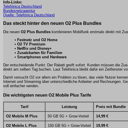
Info-Links:
Telefónica Deutschland
Bundesnetzagentur
Quelle: Telefónica Deutschland
Das steckt hinter den neuen O2 Plus Bundles
Die neuen
O2 Plus Bundles
kombinieren Mobilfunk erstmals direkt mit Zu
•
Festnetz und O2 Home
•
O2 TV Premium
•
Netflix und Disney+
•
Zusatzkarten für Familien
•
Smartphones und Hardware
Der entscheidende Punkt: Der Rabatt greift sofort. Kunden müssen die Zus
direkt am selben Tag buchen. Laut Telefónica bleibt dafür ein Zeitfenster 
Damit versucht O2 vor allem ein Problem zu lösen, das viele Nutzer kennen
Internet und Streaming über unterschiedliche Anbieter und Rechnungen. Ge
soll einfacher werden.
Die wichtigsten neuen O2 Mobile Plus Tarife
Tarif
Leistung
Preis mit Bundle
O2 Mobile M Plus
50 GB 5G + Grow-Vorteil
14,99 €
O2 Mobile L Plus
150 GB 5G + Grow-Vorteil
19,99 €