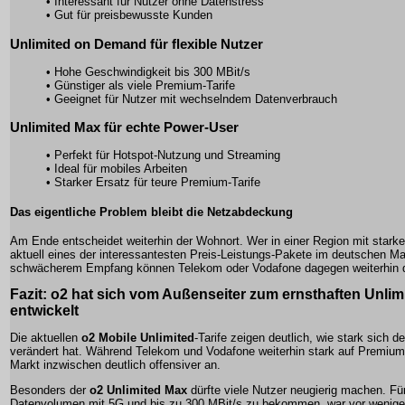
• Interessant für Nutzer ohne Datenstress
• Gut für preisbewusste Kunden
Unlimited on Demand für flexible Nutzer
• Hohe Geschwindigkeit bis 300 MBit/s
• Günstiger als viele Premium-Tarife
• Geeignet für Nutzer mit wechselndem Datenverbrauch
Unlimited Max für echte Power-User
• Perfekt für Hotspot-Nutzung und Streaming
• Ideal für mobiles Arbeiten
• Starker Ersatz für teure Premium-Tarife
Das eigentliche Problem bleibt die Netzabdeckung
Am Ende entscheidet weiterhin der Wohnort. Wer in einer Region mit star
aktuell eines der interessantesten Preis-Leistungs-Pakete im deutschen Ma
schwächerem Empfang können Telekom oder Vodafone dagegen weiterhin d
Fazit: o2 hat sich vom Außenseiter zum ernsthaften Unli
entwickelt
Die aktuellen
o2 Mobile Unlimited
-Tarife zeigen deutlich, wie stark sich 
verändert hat. Während Telekom und Vodafone weiterhin stark auf Premiump
Markt inzwischen deutlich offensiver an.
Besonders der
o2 Unlimited Max
dürfte viele Nutzer neugierig machen. F
Datenvolumen mit 5G und bis zu 300 MBit/s zu bekommen, war vor wenige