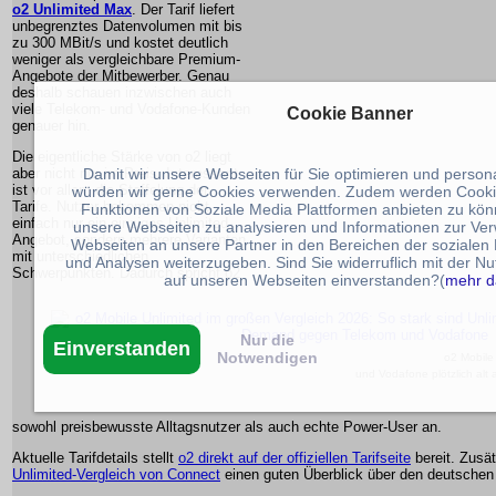
o2 Unlimited Max
. Der Tarif liefert
unbegrenztes Datenvolumen mit bis
zu 300 MBit/s und kostet deutlich
weniger als vergleichbare Premium-
Angebote der Mitbewerber. Genau
deshalb schauen inzwischen auch
viele Telekom- und Vodafone-Kunden
Cookie Banner
genauer hin.
Die eigentliche Stärke von o2 liegt
aber nicht nur im Preis. Interessant
Damit wir unsere Webseiten für Sie optimieren und person
ist vor allem die Staffelung der
würden wir gerne Cookies verwenden. Zudem werden Cooki
Tarife. Nutzer bekommen nicht
Funktionen von Soziale Media Plattformen anbieten zu könn
einfach nur ein einziges Unlimited-
unsere Webseiten zu analysieren und Informationen zur V
Angebot, sondern mehrere Varianten
Webseiten an unsere Partner in den Bereichen der sozialen
mit unterschiedlichen
und Analysen weiterzugeben. Sind Sie widerruflich mit der N
Schwerpunkten. Dadurch spricht o2
auf unseren Webseiten einverstanden?(
mehr d
Nur die
Einverstanden
Notwendigen
o2 Mobile
und Vodafone plötzlich alt 
sowohl preisbewusste Alltagsnutzer als auch echte Power-User an.
Aktuelle Tarifdetails stellt
o2 direkt auf der offiziellen Tarifseite
bereit. Zusätz
Unlimited-Vergleich von Connect
einen guten Überblick über den deutschen