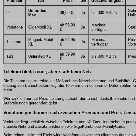
Anbieter
Tarif
Preis
5G
Geschwindigkeit
Unlimited
Sehr
o2
39,99 €
Ja
bis 300 MBit/s
Max
Unli
ab 59,99
Maximal
Vodafone
GigaMobil XL
Ja
Star
€
verfügbar
MagentaMobil
ab 84,95
Maximal
Pre
Telekom
Ja
XL
€
verfügbar
Vort
ab 39,99
1&1
Unlimited XL
Ja
bis 300 MBit/s
Prei
€
Telekom bleibt teuer, aber stark beim Netz
Die Telekom gilt weiterhin als Maßstab bei Netzabdeckung und Stabilität.
entlang von Bahnstrecken liegt die Telekom oft noch vorne. Dafür zahlen Ku
mehr.
Wer wirklich nur auf Preis-Leistung schaut, dürfte sich deshalb zunehmend
Aufpreis noch gerechtfertigt ist.
Vodafone positioniert sich zwischen Premium und Preis-Leist
Vodafone liegt preislich zwischen Telekom und o2. Das Unternehmen punqk
stabilen Netz und Zusatzfunktionen wie GigaKombi oder FamilyCards.
Beim reinen Unlimited-Preis wirkt Vodafone inzwischen allerdings deutlich we