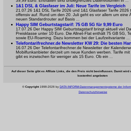
39,99 Euro. Enthalten sind unbegrenztes Datenvolumen in ...
1&1 DSL & Glasfaser im Juli: Neue Tarife im Vergleich
21.07.26 1&1 DSL Tarife 2026 und 1&1 Glasfaser Tarife 2026 t
offensiv auf. Rund um den 20. Juli geht es vor allem um eine
neuen Standardrouter auf Basis ...
Happy SIM Geburtstagstarif: 75 GB 5G für 9,99 Euro
17.07.26 Der Happy SIM Geburtstagstarif bringt aktuell viel D
Preisklasse unter 10 Euro. Die Allnet-Flat enthält 75 GB 5G, 
sowie EU-Roaming. Dazu kommen bei der Laufzeitvariante ...
Telefontarifrechner.de Newsletter KW 29: Die besten Ha
16.07.26 Der Telefontarifrechner.de Newsletter der Kalenderwo
Mobilfunkanbieter derzeit um neue Kunden werben. Tarife mit
gibt es inzwischen für weniger als 15 Euro. Ob ein ...
Auf dieser Seite gibt es Affilate Links, die den Preis nicht beeinflussen. Damit wir
kostenfrei angeboten
©
Copyright
1998-2026 by
DATA INFORM-Datenmanagementsysteme der Infor
Datenschutzhinweise