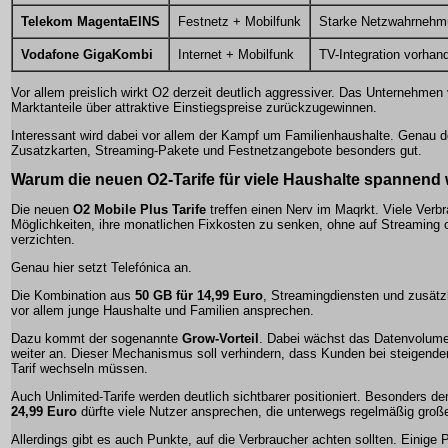
Telekom MagentaEINS
Festnetz + Mobilfunk
Starke Netzwahrnehm
Vodafone GigaKombi
Internet + Mobilfunk
TV-Integration vorhan
Vor allem preislich wirkt O2 derzeit deutlich aggressiver. Das Unternehmen 
Marktanteile über attraktive Einstiegspreise zurückzugewinnen.
Interessant wird dabei vor allem der Kampf um Familienhaushalte. Genau do
Zusatzkarten, Streaming-Pakete und Festnetzangebote besonders gut.
Warum die neuen O2-Tarife für viele Haushalte spannend
Die neuen
O2 Mobile Plus Tarife
treffen einen Nerv im Maqrkt. Viele Verb
Möglichkeiten, ihre monatlichen Fixkosten zu senken, ohne auf Streaming
verzichten.
Genau hier setzt Telefónica an.
Die Kombination aus
50 GB für 14,99 Euro
, Streamingdiensten und zusätz
vor allem junge Haushalte und Familien ansprechen.
Dazu kommt der sogenannte
Grow-Vorteil
. Dabei wächst das Datenvolume
weiter an. Dieser Mechanismus soll verhindern, dass Kunden bei steigende
Tarif wechseln müssen.
Auch Unlimited-Tarife werden deutlich sichtbarer positioniert. Besonders der
24,99 Euro
dürfte viele Nutzer ansprechen, die unterwegs regelmäßig gro
Allerdings gibt es auch Punkte, auf die Verbraucher achten sollten. Einige P