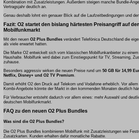
Kombination mit Zusatzleistungen. Außerdem steigen manche Bundle-Ang
Vertragsjahr deutlich an.
Genau deshalb lohnt ein genauer Blick auf die Laufzeitbedingungen und de
Fazit: O2 startet den bislang härtesten Preisangriff auf 
Mobilfunkmarkt
Mit den neuen
O2 Plus Bundles
verändert Telefónica Deutschland die eigen
als viele erwartet hatten.
Die Marke O2 entwickelt sich vom klassischen Mobilfunkanbieter zu einem K
Haushalte. Mobilfunk wird dabei zum Einstiegspunkt für TV, Streaming, Zus
zuhause.
Besonders aggressiv wirken die neuen Preise rund um
50 GB für 14,99 Eu
Netflix, Disney+ und O2 TV Premium
.
Damit erhöht O2 den Druck auf Telekom und Vodafone erheblich. Vor allem 
Kombi-Angebote könnte der Markt in den kommenden Monaten deutlich här
Für Verbraucher entsteht dadurch vor allem eines: mehr Auswahl und deutl
deutschen Mobilfunkmarkt.
FAQ zu den neuen O2 Plus Bundles
Was sind die O2 Plus Bundles?
Die O2 Plus Bundles kombinieren Mobilfunk mit Zusatzleistungen wie Fest
Zusatzkarten. Kunden erhalten dafür monatliche Rabatte.