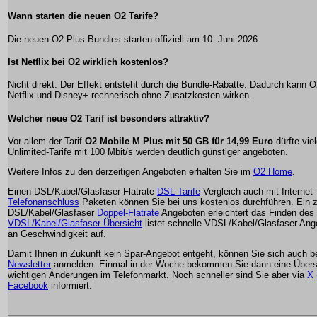
Wann starten die neuen O2 Tarife?
Die neuen O2 Plus Bundles starten offiziell am 10. Juni 2026.
Ist Netflix bei O2 wirklich kostenlos?
Nicht direkt. Der Effekt entsteht durch die Bundle-Rabatte. Dadurch kann
Netflix und Disney+ rechnerisch ohne Zusatzkosten wirken.
Welcher neue O2 Tarif ist besonders attraktiv?
Vor allem der Tarif
O2 Mobile M Plus mit 50 GB für 14,99 Euro
dürfte vie
Unlimited-Tarife mit 100 Mbit/s werden deutlich günstiger angeboten.
Weitere Infos zu den derzeitigen Angeboten erhalten Sie im
O2 Home
.
Einen DSL/Kabel/Glasfaser Flatrate
DSL Tarife
Vergleich auch mit Internet
Telefonanschluss
Paketen können Sie bei uns kostenlos durchführen. Ein zu
DSL/Kabel/Glasfaser
Doppel-Flatrate
Angeboten erleichtert das Finden des
VDSL/Kabel/Glasfaser-Übersicht
listet schnelle VDSL/Kabel/Glasfaser Ang
an Geschwindigkeit auf.
Damit Ihnen in Zukunft kein Spar-Angebot entgeht, können Sie sich auch 
Newsletter
anmelden. Einmal in der Woche bekommen Sie dann eine Übersi
wichtigen Änderungen im Telefonmarkt. Noch schneller sind Sie aber via
X 
Facebook
informiert.