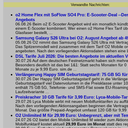
Verwandte Nachrichten:
o2 Home Flex mit SoFlow SO4 Pro: E-Scooter-Deal --De
Angebots
06.08.26 Beim o2 E-Scooter Angebot wird ein monatlich kündb
einem E-Scooter kombiniert. Wer einen o2 Home Flex Tarif üb
Glasfaser bestellt, ...
Samsung Galaxy S26 Ultra bei O2: August Angebot ab 4
05.08.26 O2 nimmt das Samsung Galaxy S26 Ultra mit Vertrag 
Das Spitzenmodell wird zusammen mit dem Tarif O2 Mobile 
angeboten. Nach den vorliegenden Aktionsdaten stehen eine La
DSL Tarife Juli 2026: Die besten Angebote im aktuellen V
30.07.26 Auf dem deutschen Festnetzmarkt haben sich mehre
Besonders deutlich ist das bei 1&1: Statt sechs Monaten für 0 
Monate zu je 9,99 Euro. sim.de ...
Verlängerung Happy SIM Geburtstagstarif: 75 GB 5G für
30.07.26 Der Happy SIM Geburtstagstarif geht in die Verlänger
Geburtstagstarif viel Datenvolumen in die Preisklasse unter 10 
enthält 75 GB 5G, Telefonie- und SMS-Flat sowie EU-Roamin
Laufzeitvariante ...
Preiskracher 10 GB Tarife für 3,99 Euro: Lyca-Mobile-Ta
29.07.26 Lyca Mobile wirbt mit neuen Mobilfunktarifen zu auffä
Nach den vorliegenden Aktionsangaben beginnen die Vertragst
Monat. Das größte Prepaid-Angebot umfasst 120 GB für 9,99 
O2 Unlimited M für 29,99 Euro: Unbegrenzt, aber mit Te
24.07.26 O2 bietet den Mobile Unlimited M wieder zum Aktions
Mobilfunktarif kostet aktuell
29,99 Euro im Monat
statt des re