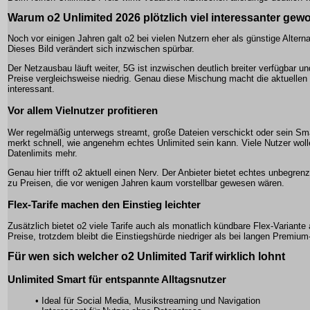
Warum o2 Unlimited 2026 plötzlich viel interessanter gewo
Noch vor einigen Jahren galt o2 bei vielen Nutzern eher als günstige Alter
Dieses Bild verändert sich inzwischen spürbar.
Der Netzausbau läuft weiter, 5G ist inzwischen deutlich breiter verfügbar und
Preise vergleichsweise niedrig. Genau diese Mischung macht die aktuellen
interessant.
Vor allem Vielnutzer profitieren
Wer regelmäßig unterwegs streamt, große Dateien verschickt oder sein Sma
merkt schnell, wie angenehm echtes Unlimited sein kann. Viele Nutzer woll
Datenlimits mehr.
Genau hier trifft o2 aktuell einen Nerv. Der Anbieter bietet echtes unbegr
zu Preisen, die vor wenigen Jahren kaum vorstellbar gewesen wären.
Flex-Tarife machen den Einstieg leichter
Zusätzlich bietet o2 viele Tarife auch als monatlich kündbare Flex-Variante
Preise, trotzdem bleibt die Einstiegshürde niedriger als bei langen Premiu
Für wen sich welcher o2 Unlimited Tarif wirklich lohnt
Unlimited Smart für entspannte Alltagsnutzer
• Ideal für Social Media, Musikstreaming und Navigation