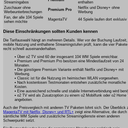
Streamingabos
enthalten
Zuschauer ohne
Netflix und Disney+ ohne
Premium Pro
Werbeunterbrechungen
Werbung
Fan, der alle 104 Spiele
MagentaTV
44 Spiele laufen dort exklusiv
sehen möchte
Diese Einschränkungen sollten Kunden kennen
Die Tarifauswahl hängt an mehreren Details. Wer vor der Buchung Laufzeit,
mobile Nutzung und enthaltene Streamingstufen prüft, kann die vier Pakete
recht schnell auseinanderhalten.
• Über o2 TV sind 60 der insgesamt 104 WM Spiele erreichbar.
• Premium und Premium Pro besitzen eine Mindestlaufzeit von 24
Monaten.
• Die günstigere Premium Variante enthält Netflix und Disney+ mit
Werbung.
• Classic ist für die Nutzung im heimischen WLAN vorgesehen.
• Nach kostenlosen Testmonaten entstehen zusätzliche monatliche
Kosten.
• Eine ausreichend schnelle und stabile Internetverbindung wird benöt
• o2 TV wird als Zusatzoption zu einem o2 Mobilfunk oder o2 Home T
angeboten.
Auch der Preisvergleich mit anderen TV Paketen lohnt sich. Der Überblick 
MagentaTV mit Netflix, Disney+ und RTL+
zeigt eine Alternative, die durch
sämtliche WM Spiele und zusätzliche Streamingdienste einen anderen
Schwerpunkt setzt.