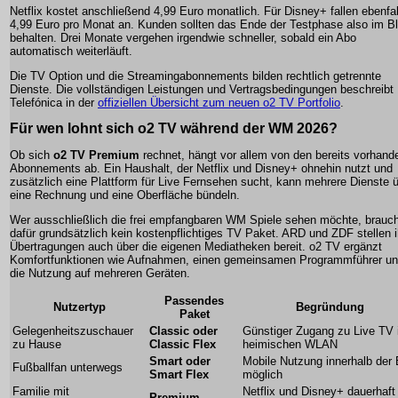
Netflix kostet anschließend 4,99 Euro monatlich. Für Disney+ fallen ebenfal
4,99 Euro pro Monat an. Kunden sollten das Ende der Testphase also im Bl
behalten. Drei Monate vergehen irgendwie schneller, sobald ein Abo
automatisch weiterläuft.
Die TV Option und die Streamingabonnements bilden rechtlich getrennte
Dienste. Die vollständigen Leistungen und Vertragsbedingungen beschreibt
Telefónica in der
offiziellen Übersicht zum neuen o2 TV Portfolio
.
Für wen lohnt sich o2 TV während der WM 2026?
Ob sich
o2 TV Premium
rechnet, hängt vor allem von den bereits vorhand
Abonnements ab. Ein Haushalt, der Netflix und Disney+ ohnehin nutzt und
zusätzlich eine Plattform für Live Fernsehen sucht, kann mehrere Dienste 
eine Rechnung und eine Oberfläche bündeln.
Wer ausschließlich die frei empfangbaren WM Spiele sehen möchte, brauch
dafür grundsätzlich kein kostenpflichtiges TV Paket. ARD und ZDF stellen i
Übertragungen auch über die eigenen Mediatheken bereit. o2 TV ergänzt
Komfortfunktionen wie Aufnahmen, einen gemeinsamen Programmführer u
die Nutzung auf mehreren Geräten.
Passendes
Nutzertyp
Begründung
Paket
Gelegenheitszuschauer
Classic oder
Günstiger Zugang zu Live TV
zu Hause
Classic Flex
heimischen WLAN
Smart oder
Mobile Nutzung innerhalb der
Fußballfan unterwegs
Smart Flex
möglich
Familie mit
Netflix und Disney+ dauerhaft
Premium