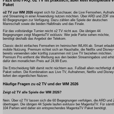
Fazit und FAQ: o2 TV ist praktisch, aber kein komplettes
Paket
o2 TV zur WM 2026
eignet sich für Zuschauer, die Live Fernsehen, Aufna
und Streaming in einer Anwendung nutzen möchten. Über ARD und ZDF st
60 Begegnungen zur Verfügung. Dazu zählen alle Spiele der deutschen
Mannschaft sowie die beiden Halbfinals und das Finale.
Für das vollständige Turnier reicht o2 TV nicht aus. Die übrigen 44
Begegnungen zeigt MagentaTV exklusiv. Wer jede Partie sehen möchte,
benötigt deshalb das Angebot der Telekom.
Classic deckt einfaches Fernsehen im heimischen WLAN ab. Smart erlaubt
mobile Nutzung. Premium richtet sich an Haushalte, die Netflix und Disney
bereits verwenden oder künftig zusammen mit Live TV beziehen möchten.
Premium Pro entfernt die Werbung aus den beiden Streamingabos und erhö
dafür den monatlichen Preis auf 24,99 Euro.
Die Entscheidung fällt damit recht nüchtern aus. Fußball allein rechtfertigt 
Paket selten. Die Kombination aus Live TV, Aufnahmen, Netflix und Disne
liefert den eigentlichen Nutzen.
Häufige Fragen zu o2 TV und der WM 2026
Zeigt o2 TV alle Spiele der WM 2026?
Nein. Über o2 TV lassen sich die 60 Begegnungen verfolgen, die ARD und
übertragen. Die übrigen 44 Spiele laufen exklusiv bei MagentaTV. Für sämt
104 Partien wird daher ein entsprechendes MagentaTV Paket benötigt.