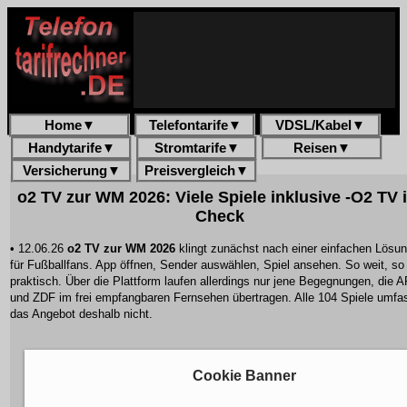
Home
▼
Telefontarife
▼
VDSL/Kabel
▼
Handytarife
▼
Stromtarife
▼
Reisen
▼
Versicherung
▼
Preisvergleich
▼
o2 TV zur WM 2026: Viele Spiele inklusive -O2 TV 
Check
• 12.06.26
o2 TV zur WM 2026
klingt zunächst nach einer einfachen Lösu
für Fußballfans. App öffnen, Sender auswählen, Spiel ansehen. So weit, so
praktisch. Über die Plattform laufen allerdings nur jene Begegnungen, die 
und ZDF im frei empfangbaren Fernsehen übertragen. Alle 104 Spiele umfa
das Angebot deshalb nicht.
Cookie Banner