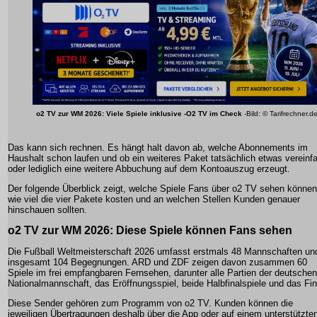
o2 TV zur WM 2026: Viele Spiele inklusive -O2 TV im Check
-Bild: © Tarifrechner.d
Das kann sich rechnen. Es hängt halt davon ab, welche Abonnements im
Haushalt schon laufen und ob ein weiteres Paket tatsächlich etwas vereinf
oder lediglich eine weitere Abbuchung auf dem Kontoauszug erzeugt.
Der folgende Überblick zeigt, welche Spiele Fans über o2 TV sehen können
wie viel die vier Pakete kosten und an welchen Stellen Kunden genauer
hinschauen sollten.
o2 TV zur WM 2026: Diese Spiele können Fans sehen
Die Fußball Weltmeisterschaft 2026 umfasst erstmals 48 Mannschaften un
insgesamt 104 Begegnungen. ARD und ZDF zeigen davon zusammen 60
Spiele im frei empfangbaren Fernsehen, darunter alle Partien der deutschen
Nationalmannschaft, das Eröffnungsspiel, beide Halbfinalspiele und das Fin
Diese Sender gehören zum Programm von o2 TV. Kunden können die
jeweiligen Übertragungen deshalb über die App oder auf einem unterstützte