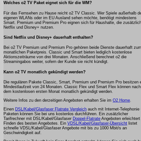
Welches o2 TV Paket eignet sich für die WM?
Für das Fernsehen zu Hause reicht o2 TV Classic. Wer Spiele außerhalb d
eigenen WLANs oder im EU Ausland sehen möchte, benötigt mindestens
Smart. Premium und Premium Pro eignen sich für Haushalte, die zusätzlic
Netflix und Disney+ nutzen.
Sind Netflix und Disney+ dauerhaft enthalten?
Bei o2 TV Premium und Premium Pro gehören beide Dienste dauerhaft zu
monatlichen Paketpreis. Classic und Smart bieten lediglich kostenlose
Aktionszeiträume von drei Monaten. Anschließend berechnet o2 die
Streamingabos weiter, sofern der Kunde sie nicht kündigt.
Kann o2 TV monatlich gekündigt werden?
Die regulären Pakete Classic, Smart, Premium und Premium Pro besitzen 
Mindestlaufzeit von 24 Monaten. Classic Flex und Smart Flex können nach
dem kostenlosen ersten Monat monatlich gekündigt werden.
Weitere Infos zu den derzeitigen Angeboten erhalten Sie im
O2 Home
.
Einen
DSL/Kabel/Glasfaser Flatrate Vergleich
auch mit Internet-Telephonie
Paketen können Sie bei uns kostenlos durchführen. Ein zusätzlicher
Tarifrechner mit DSL/Kabel/Glasfaser
Doppel-Flatrate
Angeboten erleichtert
Finden des besten Angebotes. Ein
VDSL/Kabel/Glasfaser-Übersicht
listet
schnelle VDSL/Kabel/Glasfaser Angebote mit bis zu 1000 Mbit/s an
Geschwindigkeit auf.