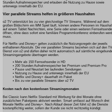
Stunden Aufnahmespeicher und erlauben die Nutzung zu Hause sowie
unterwegs innerhalb der EU.
Vier parallele Streams helfen in größeren Haushalten
o2 TV unterstützt bis zu vier gleichzeitige TV Streams. Während auf dem
großen Bildschirm ein WM Spiel läuft, können andere Personen im Haushal
auf einem Tablet Nachrichten, eine Serie oder einen weiteren Fernsehsende
öffnen, ohne dass sofort eine familiäre Programmkonferenz einberufen wer
muss.
Für Netflix und Disney+ gelten zusätzlich die Nutzungsregeln der jeweils
enthaltenen Abostufe. Die vier parallelen Streams beziehen sich auf den T
Dienst von o2 und dürfen daher nicht automatisch auf sämtliche eingebund
Streamingangebote übertragen werden.
• Mehr als 150 Fernsehsender in HD
• 200 Stunden Aufnahmespeicher bei Premium und Premium Pro
• Pause und Neustart bei laufenden Sendungen
• Nutzung zu Hause und unterwegs innerhalb der EU
• Netflix und Disney+ dauerhaft im Paket
• Bis zu vier parallele Streams über o2 TV
Kosten nach den kostenlosen Streamingmonaten
Bei Classic kann Netflix Standard mit Werbung für drei Monate ohne
zusätzlichen Paketpreis aktiviert werden. Smart umfasst auf Wunsch drei
Monate Netflix und Disney+. Nach Ablauf dieser Zeit führt o2 die Dienste
kostenpflichtig weiter, sofern der Kunde sie nicht rechtzeitig kündigt.