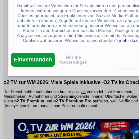
Damit wir unsere Webseiten für Sie optimieren und personalis
können würden wir gerne Cookies verwenden. Zudem werd
Cookies gebraucht, um Funktionen von Soziale Media Plattfo
anbieten zu können, Zugriffe auf unsere Webseiten zu analys
und Informationen zur Verwendung unserer Webseiten an un
Partner in den Bereichen der sozialen Medien, Anzeigen u
Analysen weiterzugeben. Sind Sie widerruflich mit der Nutzun
Cookies auf unseren Webseiten einverstanden?(
mehr daz
Nur die
Einverstanden
Notwendigen
o2 TV zur WM 2026: Viele Spiele inklusive -O2 TV im Chec
Der Dienst richtet sich ohnehin breiter aus.
o2
verbindet Live Fernsehen,
Mediatheken, Aufnahmen und Streamingdienste in einer Oberfläche, wobei 
allem
o2 TV Premium
und
o2 TV Premium Pro
auffallen, weil Netflix und
Disney+ bereits im monatlichen Preis enthalten sind.