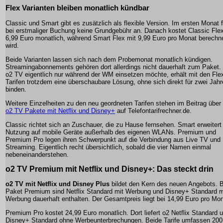
Flex Varianten bleiben monatlich kündbar
Classic und Smart gibt es zusätzlich als flexible Version. Im ersten Monat fä
bei erstmaliger Buchung keine Grundgebühr an. Danach kostet Classic Fle
6,99 Euro monatlich, während Smart Flex mit 9,99 Euro pro Monat berechn
wird.
Beide Varianten lassen sich nach dem Probemonat monatlich kündigen.
Streamingabonnements gehören dort allerdings nicht dauerhaft zum Paket.
o2 TV eigentlich nur während der WM einsetzen möchte, erhält mit den Fle
Tarifen trotzdem eine überschaubare Lösung, ohne sich direkt für zwei Jahr
binden.
Weitere Einzelheiten zu den neu geordneten Tarifen stehen im Beitrag über 
o2 TV Pakete mit Netflix und Disney+
auf Telefontarifrechner.de.
Classic richtet sich an Zuschauer, die zu Hause fernsehen. Smart erweitert
Nutzung auf mobile Geräte außerhalb des eigenen WLANs. Premium und
Premium Pro legen ihren Schwerpunkt auf die Verbindung aus Live TV und
Streaming. Eigentlich recht übersichtlich, sobald die vier Namen einmal
nebeneinanderstehen.
o2 TV Premium mit Netflix und Disney+: Das steckt drin
o2 TV mit Netflix und Disney Plus
bildet den Kern des neuen Angebots. 
Paket Premium sind Netflix Standard mit Werbung und Disney+ Standard m
Werbung dauerhaft enthalten. Der Gesamtpreis liegt bei 14,99 Euro pro Mon
Premium Pro kostet 24,99 Euro monatlich. Dort liefert o2 Netflix Standard 
Disney+ Standard ohne Werbeunterbrechungen. Beide Tarife umfassen 200