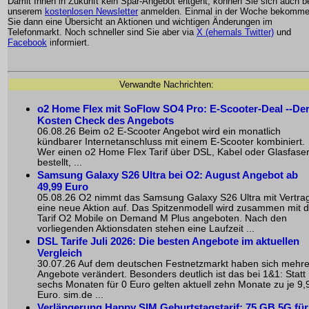
Damit Ihnen in Zukunft kein Spar-Angebot entgeht, können Sie sich auch b
unserem
kostenlosen Newsletter
anmelden. Einmal in der Woche bekomm
Sie dann eine Übersicht an Aktionen und wichtigen Änderungen im
Telefonmarkt. Noch schneller sind Sie aber via
X (ehemals Twitter)
und
Facebook
informiert.
Verwandte Nachrichten:
o2 Home Flex mit SoFlow SO4 Pro: E-Scooter-Deal --De
Kosten Check des Angebots
06.08.26 Beim o2 E-Scooter Angebot wird ein monatlich
kündbarer Internetanschluss mit einem E-Scooter kombiniert.
Wer einen o2 Home Flex Tarif über DSL, Kabel oder Glasfase
bestellt, ...
Samsung Galaxy S26 Ultra bei O2: August Angebot ab
49,99 Euro
05.08.26 O2 nimmt das Samsung Galaxy S26 Ultra mit Vertrag
eine neue Aktion auf. Das Spitzenmodell wird zusammen mit 
Tarif O2 Mobile on Demand M Plus angeboten. Nach den
vorliegenden Aktionsdaten stehen eine Laufzeit ...
DSL Tarife Juli 2026: Die besten Angebote im aktuellen
Vergleich
30.07.26 Auf dem deutschen Festnetzmarkt haben sich mehr
Angebote verändert. Besonders deutlich ist das bei 1&1: Statt
sechs Monaten für 0 Euro gelten aktuell zehn Monate zu je 9,
Euro. sim.de ...
Verlängerung Happy SIM Geburtstagstarif: 75 GB 5G für