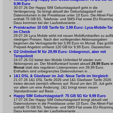
9,99 Euro
30.07.26 Der Happy SIM Geburtstagstarif geht in die
Verlängerung. So bringt aktuell der Geburtstagstarif viel
Datenvolumen in die Preisklasse unter 10 Euro. Die Allnet-Flat
enthält 75 GB 5G, Telefonie- und SMS-Flat sowie EU-Roaming
Dazu kommen bei der Laufzeitvariante ...
Preiskracher 10 GB Tarife für 3,99 Euro: Lyca-Mobile-Tar
im Check
29.07.26 Lyca Mobile wirbt mit neuen Mobilfunktarifen zu auffä
niedrigen Preisen. Nach den vorliegenden Aktionsangaben
beginnen die Vertragstarife bei 3,99 Euro im Monat. Das größ
Prepaid-Angebot umfasst 120 GB für 9,99 Euro. Dazwischen ..
O2 Unlimited M für 29,99 Euro: Unbegrenzt, aber mit
Tempolimit
24.07.26 O2 bietet den Mobile Unlimited M wieder zum
Aktionspreis an. Der Mobilfunktarif kostet aktuell
29,99 Euro i
Monat
statt des regulären Listenpreises von 39,99 Euro.
Enthalten sind unbegrenztes Datenvolumen in ...
1&1 DSL & Glasfaser im Juli: Neue Tarife im Vergleich
21.07.26 1&1 DSL Tarife 2026 und 1&1 Glasfaser Tarife 2026
treten derzeit ziemlich offensiv auf. Rund um den 20. Juli geht
vor allem um eine Änderung: 1&1 bringt einen neuen
Standardrouter auf Basis ...
Happy SIM Geburtstagstarif: 75 GB 5G für 9,99 Euro
17.07.26 Der Happy SIM Geburtstagstarif bringt aktuell viel
Datenvolumen in die Preisklasse unter 10 Euro. Die Allnet-Flat
enthält 75 GB 5G, Telefonie- und SMS-Flat sowie EU-Roaming
Dazu kommen bei der Laufzeitvariante ...