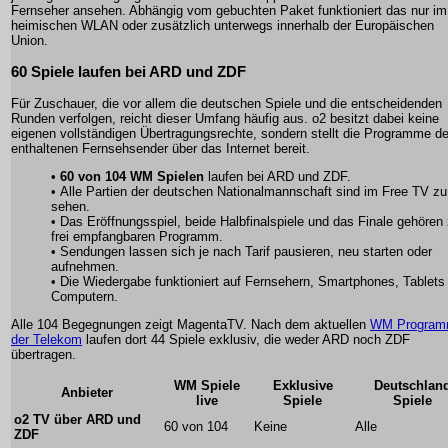
Fernseher ansehen. Abhängig vom gebuchten Paket funktioniert das nur im
heimischen WLAN oder zusätzlich unterwegs innerhalb der Europäischen
Union.
60 Spiele laufen bei ARD und ZDF
Für Zuschauer, die vor allem die deutschen Spiele und die entscheidenden
Runden verfolgen, reicht dieser Umfang häufig aus. o2 besitzt dabei keine
eigenen vollständigen Übertragungsrechte, sondern stellt die Programme de
enthaltenen Fernsehsender über das Internet bereit.
•
60 von 104 WM Spielen
laufen bei ARD und ZDF.
• Alle Partien der deutschen Nationalmannschaft sind im Free TV zu
sehen.
• Das Eröffnungsspiel, beide Halbfinalspiele und das Finale gehöre
frei empfangbaren Programm.
• Sendungen lassen sich je nach Tarif pausieren, neu starten oder
aufnehmen.
• Die Wiedergabe funktioniert auf Fernsehern, Smartphones, Tablets
Computern.
Alle 104 Begegnungen zeigt MagentaTV. Nach dem aktuellen
WM Progra
der Telekom
laufen dort 44 Spiele exklusiv, die weder ARD noch ZDF
übertragen.
WM Spiele
Exklusive
Deutschlan
Anbieter
live
Spiele
Spiele
o2 TV über ARD und
60 von 104
Keine
Alle
ZDF