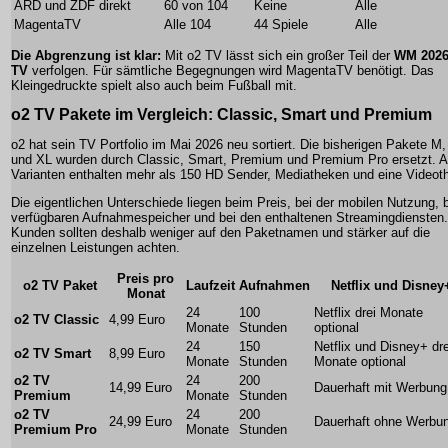
ARD und ZDF direkt
60 von 104
Keine
Alle
MagentaTV
Alle 104
44 Spiele
Alle
Die Abgrenzung ist klar:
Mit o2 TV lässt sich ein großer Teil der
WM 2026
TV
verfolgen. Für sämtliche Begegnungen wird MagentaTV benötigt. Das
Kleingedruckte spielt also auch beim Fußball mit.
o2 TV Pakete im Vergleich: Classic, Smart und Premium
o2 hat sein TV Portfolio im Mai 2026 neu sortiert. Die bisherigen Pakete M,
und XL wurden durch Classic, Smart, Premium und Premium Pro ersetzt. A
Varianten enthalten mehr als 150 HD Sender, Mediatheken und eine Videot
Die eigentlichen Unterschiede liegen beim Preis, bei der mobilen Nutzung, 
verfügbaren Aufnahmespeicher und bei den enthaltenen Streamingdiensten.
Kunden sollten deshalb weniger auf den Paketnamen und stärker auf die
einzelnen Leistungen achten.
Preis pro
o2 TV Paket
Laufzeit
Aufnahmen
Netflix und Disney
Monat
24
100
Netflix drei Monate
o2 TV Classic
4,99 Euro
Monate
Stunden
optional
24
150
Netflix und Disney+ dre
o2 TV Smart
8,99 Euro
Monate
Stunden
Monate optional
o2 TV
24
200
14,99 Euro
Dauerhaft mit Werbung
Premium
Monate
Stunden
o2 TV
24
200
24,99 Euro
Dauerhaft ohne Werbu
Premium Pro
Monate
Stunden