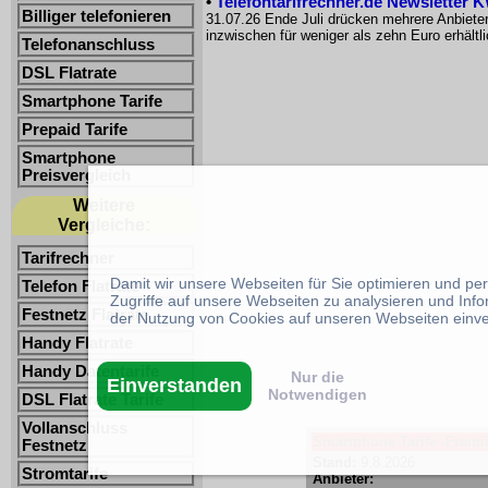
•
Telefontarifrechner.de Newsletter 
Billiger telefonieren
31.07.26 Ende Juli drücken mehrere Anbiete
inzwischen für weniger als zehn Euro erhältl
Telefonanschluss
DSL Flatrate
Smartphone Tarife
Prepaid Tarife
Smartphone
Preisvergleich
Weitere
Vergleiche:
Tarifrechner
Damit wir unsere Webseiten für Sie optimieren und p
Telefon Flatrate
Zugriffe auf unsere Webseiten zu analysieren und Inf
Festnetz Flatrate
der Nutzung von Cookies auf unseren Webseiten einv
Handy Flatrate
Handy Datentarife
Nur die
Einverstanden
Notwendigen
DSL Flatrate Tarife
Vollanschluss
Smartphone Tarife -Freimi
Festnetz
Stand:
9.8.2026
Stromtarife
Anbieter: