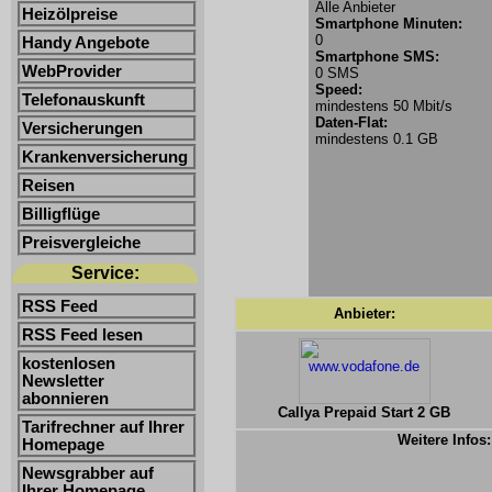
Alle Anbieter
Heizölpreise
Smartphone Minuten:
0
Handy Angebote
Smartphone SMS:
WebProvider
0 SMS
Speed:
Telefonauskunft
mindestens 50 Mbit/s
Daten-Flat:
Versicherungen
mindestens 0.1 GB
Krankenversicherung
Reisen
Billigflüge
Preisvergleiche
Service:
RSS Feed
Anbieter:
RSS Feed lesen
kostenlosen
Newsletter
abonnieren
Callya Prepaid Start 2 GB
Tarifrechner auf Ihrer
Weitere Infos:
Homepage
Newsgrabber auf
Ihrer Homepage