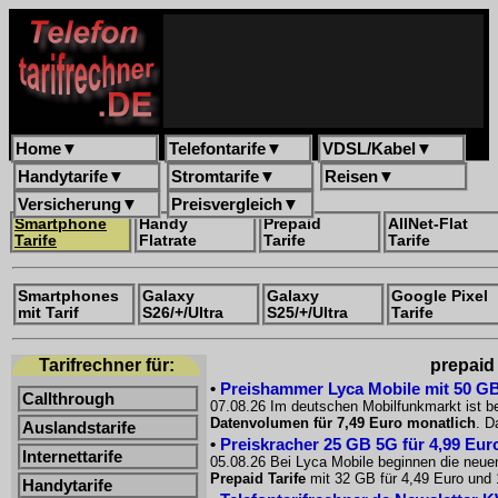
Home
▼
Telefontarife
▼
VDSL/Kabel
▼
Handytarife
▼
Stromtarife
▼
Reisen
▼
Versicherung
▼
Preisvergleich
▼
Smartphone
Handy
Prepaid
AllNet-Flat
Tarife
Flatrate
Tarife
Tarife
Smartphones
Galaxy
Galaxy
Google Pixel
mit Tarif
S26/+/Ultra
S25/+/Ultra
Tarife
Tarifrechner für:
prepaid 
•
Preishammer Lyca Mobile mit 50 GB f
Callthrough
07.08.26 Im deutschen Mobilfunkmarkt ist be
Datenvolumen für 7,49 Euro monatlich
. D
Auslandstarife
•
Preiskracher 25 GB 5G für 4,99 Euro
Internettarife
05.08.26 Bei Lyca Mobile beginnen die neue
Prepaid Tarife
mit 32 GB für 4,49 Euro und 
Handytarife