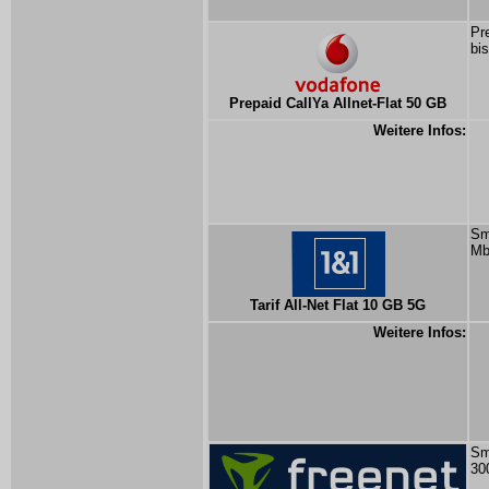
Pr
bi
Prepaid CallYa Allnet-Flat 50 GB
Weitere Infos:
Sm
Mb
Tarif All-Net Flat 10 GB 5G
Weitere Infos:
Sm
30