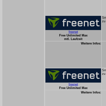
Sm
zu
freenet
Free Unlimited Max
mtl. Laufzeit
Weitere Infos:
Sm
zu
freenet
Free Unlimited Max
Weitere Infos: