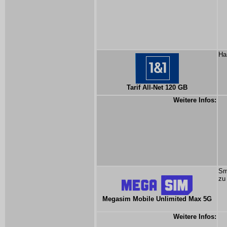
Ha
Tarif All-Net 120 GB
Weitere Infos:
Sm
zu
Megasim Mobile Unlimited Max 5G
Weitere Infos: