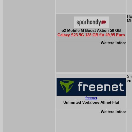
Ha
Mb
o2 Mobile M Boost Aktion 50 GB
Galaxy S23 5G 128 GB für 49,95 Euro
Weitere Infos:
Sm
zu
freenet
Unlimited Vodafone Allnet Flat
Weitere Infos: