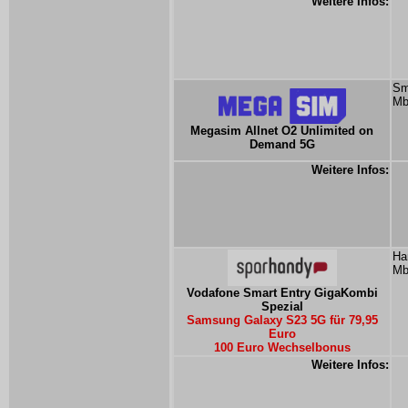
Weitere Infos:
Sm
Mb
Megasim Allnet O2 Unlimited on
Demand 5G
Weitere Infos:
Ha
Mb
Vodafone Smart Entry GigaKombi
Spezial
Samsung Galaxy S23 5G für 79,95
Euro
100 Euro Wechselbonus
Weitere Infos: