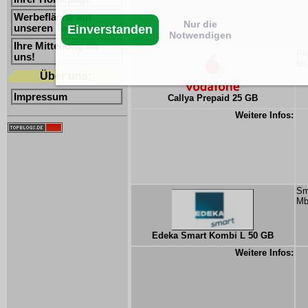
Werbefläche auf
Nur die
Einverstanden
unseren Tarifrechnern
Notwendigen
Ihre Mitteilung an
Pr
uns!
bi
Über uns:
Impressum
Callya Prepaid 25 GB
Weitere Infos:
Sm
Mb
Edeka Smart Kombi L 50 GB
Weitere Infos: