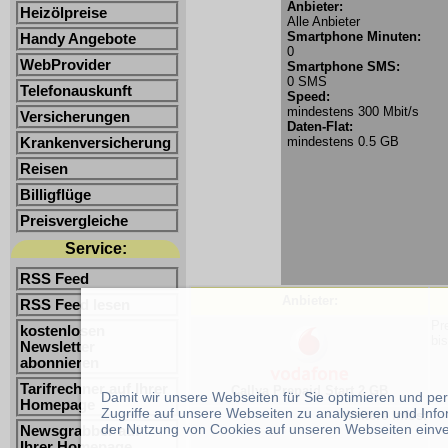
Anbieter:
Heizölpreise
Alle Anbieter
Smartphone Minuten:
Handy Angebote
0
WebProvider
Smartphone SMS:
0 SMS
Telefonauskunft
Speed:
mindestens 300 Mbit/s
Versicherungen
Daten-Flat:
mindestens 0.5 GB
Krankenversicherung
Reisen
Billigflüge
Preisvergleiche
Service:
RSS Feed
Anbieter:
RSS Feed lesen
Pr
kostenlosen
bi
Newsletter
abonnieren
Tarifrechner auf Ihrer
Callya Prepaid Start 2 GB
Damit wir unsere Webseiten für Sie optimieren und p
Homepage
Zugriffe auf unsere Webseiten zu analysieren und Inf
Weitere Infos:
der Nutzung von Cookies auf unseren Webseiten einv
Newsgrabber auf
Ihrer Homepage