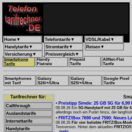
Home
▼
Telefontarife
▼
VDSL/Kabel
▼
Handytarife
▼
Stromtarife
▼
Reisen
▼
Versicherung
▼
Preisvergleich
▼
Smartphone
Handy
Prepaid
AllNet-Flat
Tarife
Flatrate
Tarife
Tarife
Smartphones
Galaxy
Galaxy
Google Pixel
mit Tarif
S26/+/Ultra
S25/+/Ultra
Tarife
Tarifrechner für:
Smar
•
Preistipp Simde: 25 GB 5G für 6,99
Callthrough
08.08.26 Ein
5G-Handytarif mit 25 GB für 
allerdings noch ein Punkt hinzu, der langfri
Auslandstarife
•
FRITZ!Box 7690 und 7590: Neues La
Internettarife
08.08.26
Für vier beliebte FRITZ!Box-Mode
Testversion. Hinter dem aktuellen
FRITZ!OS
Handytarife
...mehr