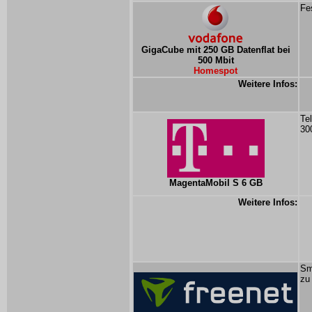
Fe
GigaCube mit 250 GB Datenflat bei
500 Mbit
Homespot
Weitere Infos:
Te
30
MagentaMobil S 6 GB
Weitere Infos:
Sm
zu