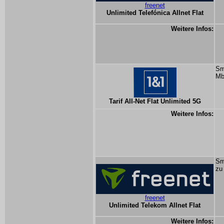
freenet
Unlimited Telefónica Allnet Flat
Weitere Infos:
Sm
Mb
Tarif All-Net Flat Unlimited 5G
Weitere Infos:
Sm
zu
freenet
Unlimited Telekom Allnet Flat
Weitere Infos: