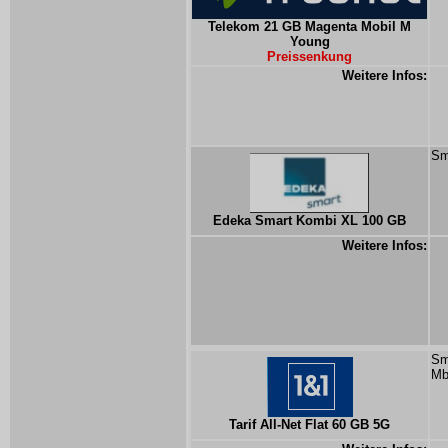
Telekom 21 GB Magenta Mobil M
Young
Preissenkung
Weitere Infos:
Sm
Edeka Smart Kombi XL 100 GB
Weitere Infos:
Sm
Mb
Tarif All-Net Flat 60 GB 5G