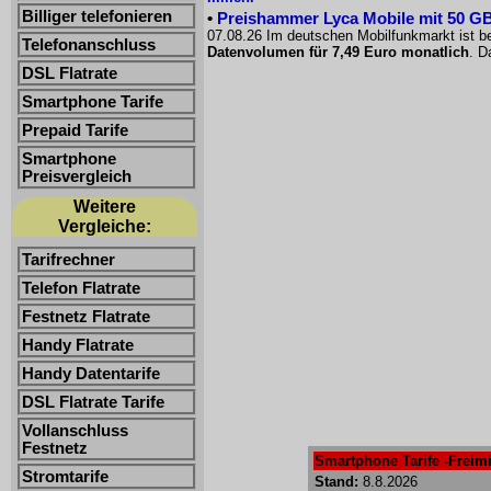
Billiger telefonieren
•
Preishammer Lyca Mobile mit 50 GB f
07.08.26 Im deutschen Mobilfunkmarkt ist be
Telefonanschluss
Datenvolumen für 7,49 Euro monatlich
. D
DSL Flatrate
Smartphone Tarife
Prepaid Tarife
Smartphone
Preisvergleich
Weitere
Vergleiche:
Tarifrechner
Telefon Flatrate
Festnetz Flatrate
Handy Flatrate
Handy Datentarife
DSL Flatrate Tarife
Vollanschluss
Festnetz
Smartphone Tarife -Freimi
Stromtarife
Stand:
8.8.2026