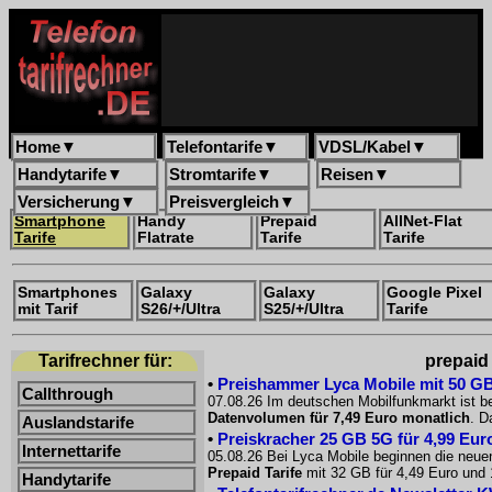
Home
▼
Telefontarife
▼
VDSL/Kabel
▼
Handytarife
▼
Stromtarife
▼
Reisen
▼
Versicherung
▼
Preisvergleich
▼
Smartphone
Handy
Prepaid
AllNet-Flat
Tarife
Flatrate
Tarife
Tarife
Smartphones
Galaxy
Galaxy
Google Pixel
mit Tarif
S26/+/Ultra
S25/+/Ultra
Tarife
Tarifrechner für:
prepaid 
•
Preishammer Lyca Mobile mit 50 GB f
Callthrough
07.08.26 Im deutschen Mobilfunkmarkt ist be
Datenvolumen für 7,49 Euro monatlich
. D
Auslandstarife
•
Preiskracher 25 GB 5G für 4,99 Euro
Internettarife
05.08.26 Bei Lyca Mobile beginnen die neue
Prepaid Tarife
mit 32 GB für 4,49 Euro und 
Handytarife