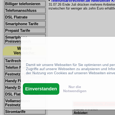
•
Telefontarifrechner.de Newsletter 
Billiger telefonieren
31.07.26 Ende Juli drücken mehrere Anbiete
inzwischen für weniger als zehn Euro erhältl
Telefonanschluss
DSL Flatrate
Smartphone Tarife
Prepaid Tarife
Smartphone
Preisvergleich
Weitere
Vergleiche:
Tarifrechner
Damit wir unsere Webseiten für Sie optimieren und p
Telefon Flatrate
Zugriffe auf unsere Webseiten zu analysieren und Inf
der Nutzung von Cookies auf unseren Webseiten einv
Festnetz Flatrate
Handy Flatrate
Nur die
Handy Datentarife
Einverstanden
Notwendigen
DSL Flatrate Tarife
Vollanschluss
Smartphone Tarife -Freimi
Festnetz
Stand:
9.8.2026
Stromtarife
Anbieter: