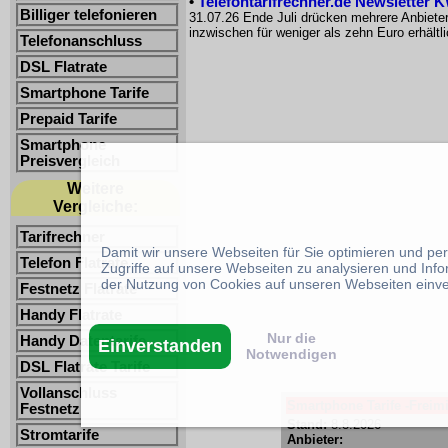
•
Telefontarifrechner.de Newsletter 
Billiger telefonieren
31.07.26 Ende Juli drücken mehrere Anbiete
inzwischen für weniger als zehn Euro erhältl
Telefonanschluss
DSL Flatrate
Smartphone Tarife
Prepaid Tarife
Smartphone
Preisvergleich
Weitere
Vergleiche:
Tarifrechner
Damit wir unsere Webseiten für Sie optimieren und p
Telefon Flatrate
Zugriffe auf unsere Webseiten zu analysieren und Inf
der Nutzung von Cookies auf unseren Webseiten einv
Festnetz Flatrate
Handy Flatrate
Nur die
Handy Datentarife
Einverstanden
Notwendigen
DSL Flatrate Tarife
Vollanschluss
Smartphone Tarife -Freimi
Festnetz
Stand:
8.8.2026
Stromtarife
Anbieter: