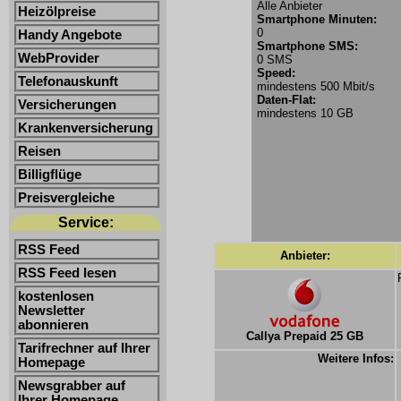
Alle Anbieter
Heizölpreise
Smartphone Minuten:
0
Handy Angebote
Smartphone SMS:
WebProvider
0 SMS
Speed:
Telefonauskunft
mindestens 500 Mbit/s
Daten-Flat:
Versicherungen
mindestens 10 GB
Krankenversicherung
Reisen
Billigflüge
Preisvergleiche
Service:
RSS Feed
Anbieter:
RSS Feed lesen
kostenlosen
Newsletter
abonnieren
Callya Prepaid 25 GB
Tarifrechner auf Ihrer
Weitere Infos:
Homepage
Newsgrabber auf
Ihrer Homepage