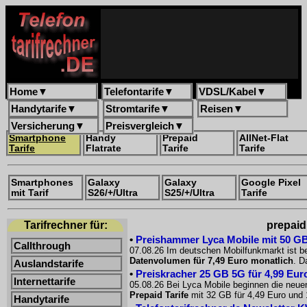
Home
▼
Telefontarife
▼
VDSL/Kabel
▼
Handytarife
▼
Stromtarife
▼
Reisen
▼
Versicherung
▼
Preisvergleich
▼
Smartphone
Handy
Prepaid
AllNet-Flat
Tarife
Flatrate
Tarife
Tarife
Smartphones
Galaxy
Galaxy
Google Pixel
mit Tarif
S26/+/Ultra
S25/+/Ultra
Tarife
Tarifrechner für:
prepaid
•
Preishammer Lyca Mobile mit 50 GB f
Callthrough
07.08.26 Im deutschen Mobilfunkmarkt ist be
Datenvolumen für 7,49 Euro monatlich
. D
Auslandstarife
•
Preiskracher 25 GB 5G für 4,99 Euro
Internettarife
05.08.26 Bei Lyca Mobile beginnen die neue
Prepaid Tarife
mit 32 GB für 4,49 Euro und 
Handytarife