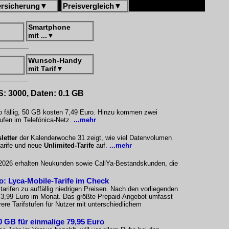
ersicherung
▼
Preisvergleich
▼
Smartphone
mit ...
▼
Wunsch-Handy
mit Tarif
▼
S: 3000, Daten: 0.1 GB
o fällig, 50 GB kosten 7,49 Euro. Hinzu kommen zwei
ufen im Telefónica-Netz.
...mehr
letter
der Kalenderwoche 31 zeigt, wie viel Datenvolumen
tarife und neue
Unlimited-Tarife
auf.
...mehr
i 2026 erhalten Neukunden sowie CallYa-Bestandskunden, die
ro: Lyca-Mobile-Tarife im Check
arifen zu auffällig niedrigen Preisen. Nach den vorliegenden
i 3,99 Euro im Monat. Das größte Prepaid-Angebot umfasst
re Tarifstufen für Nutzer mit unterschiedlichem
 GB für einmalige 79,95 Euro