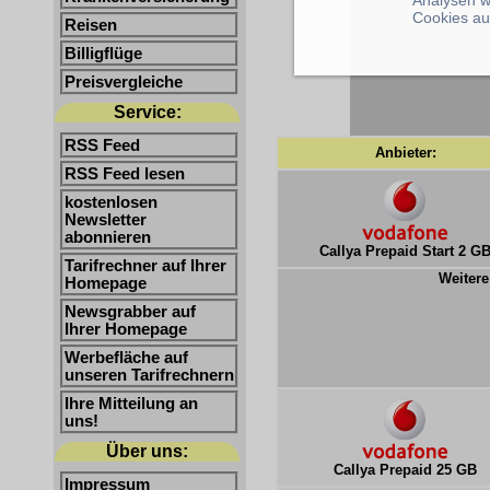
Cookies au
Reisen
Billigflüge
Preisvergleiche
Service:
RSS Feed
Anbieter:
RSS Feed lesen
kostenlosen
Newsletter
abonnieren
Callya Prepaid Start 2 G
Tarifrechner auf Ihrer
Weitere
Homepage
Newsgrabber auf
Ihrer Homepage
Werbefläche auf
unseren Tarifrechnern
Ihre Mitteilung an
uns!
Über uns:
Callya Prepaid 25 GB
Impressum