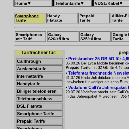
Home
▼
Telefontarife
▼
VDSL/Kabel
▼
Smartphone
Handy
Prepaid
AllNet-Fl
Tarife
Flatrate
Tarife
Tarife
Smartphones
Galaxy
Galaxy
Google 
mit Tarif
S26/+/Ultra
S25/+/Ultra
Tarife
Tarifrechner für:
prep
•
Preiskracher 25 GB 5G für 4,9
Callthrough
05.08.26 Bei Lyca Mobile beginnen di
Prepaid Tarife
mit 32 GB für 4,49 Eur
Auslandstarife
•
Telefontarifrechner.de Newsle
Internettarife
31.07.26 Ende Juli drücken mehrere A
inzwischen für weniger als zehn Euro e
Handytarife
•
Vodafone CallYa Jahrespaket 
Billiger telefonieren
29.07.26 Vodafone stockt sein
CallYa
in das Jahrespaket M wechseln,
365 
Telefonanschluss
DSL Flatrate
Smartphone Tarife
Prepaid Tarife
Smartphone