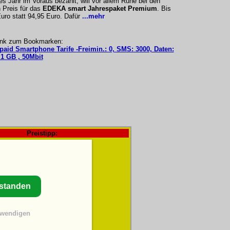
es Jahr im Voraus bezahlt, will vor allem Ruhe bei den
 Preis für das
EDEKA smart Jahrespaket Premium
. Bis
Euro statt 94,95 Euro. Dafür
...mehr
ink zum Bookmarken:
epaid Smartphone Tarife -Freimin.: 0, SMS: 3000, Daten:
.1 GB , 50Mbit
Preistipp:
rstanden
twendigen