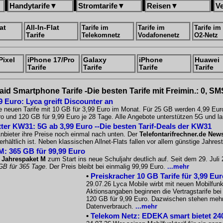
Handytarife
▼
Stromtarife
▼
Reisen
▼
V
at
All-In-Flat
Tarife im
Tarife im
Tarife im
Tarife
Telekomnetz
Vodafonenetz
O2-Netz
Pixel
iPhone 17/Pro
Galaxy
iPhone
Huawei
Tarife
Tarife
Tarife
Tarife
aid Smartphone Tarife -Die besten Tarife mit Freimin.: 0, SM
9 Euro: Lyca greift Discounter an
e neuen Tarife mit 10 GB für 3,99 Euro im Monat. Für 25 GB werden 4,99 Eur
o und 120 GB für 9,99 Euro je 28 Tage. Alle Angebote unterstützen 5G und la
tter KW31: 5G ab 3,99 Euro --Die besten Tarif-Deals der KW31
nbieter ihre Preise noch einmal nach unten. Der
Telefontarifrechner.de News
rhältlich ist. Neben klassischen Allnet-Flats fallen vor allem günstige Jahres
M: 365 GB für 99,99 Euro
 Jahrespaket M
zum Start ins neue Schuljahr deutlich auf. Seit dem 29. Jul
GB für 365 Tage
. Der Preis bleibt bei einmalig 99,99 Euro.
...mehr
•
Preiskracher 10 GB Tarife für 3,99 Eu
29.07.26 Lyca Mobile wirbt mit neuen Mobilfunkt
Aktionsangaben beginnen die Vertragstarife be
120 GB für 9,99 Euro. Dazwischen stehen mehre
Datenverbrauch.
...mehr
•
Telekom Netz: EDEKA smart bietet 240