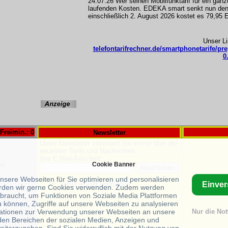
24.07.26 Wer seinen Mobilfunktarif für ein ganz
laufenden Kosten. EDEKA smart senkt nun den
einschließlich 2. August 2026 kostet es 79,95 
Unser L
telefontarifrechner.de/smartphonetarife/pr
0
Freimin.: 0
Newsletter
Unser Newsletter informiert Sie immer über die
neuesten Tarife und Nachrichten.
Ihre E-Mail-Anschrift:
Cookie Banner
n:
unsere Webseiten für Sie optimieren und personalisieren
Unser letzter Newsletter
Einve
rden wir gerne Cookies verwenden. Zudem werden
braucht, um Funktionen von Soziale Media Plattformen
s
u können, Zugriffe auf unsere Webseiten zu analysieren
ationen zur Verwendung unserer Webseiten an unsere
Nur die No
 den Bereichen der sozialen Medien, Anzeigen und
eiterzugeben. Sind Sie widerruflich mit der Nutzung von