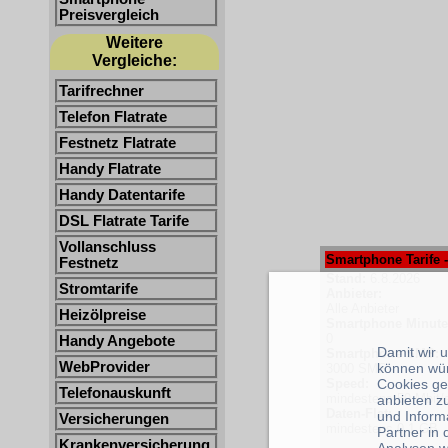
Preisvergleich
Weitere
Vergleiche:
Tarifrechner
Telefon Flatrate
Festnetz Flatrate
Handy Flatrate
Handy Datentarife
DSL Flatrate Tarife
Vollanschluss
Smartphone Tarife -
Festnetz
Stand:
6.8.2026
Stromtarife
Anbieter:
Alle Anbieter
Heizölpreise
Smartphone Minute
0
Handy Angebote
Damit wir 
Smartphone SMS:
WebProvider
können wü
3000 SMS
Cookies ge
Speed:
Telefonauskunft
mindestens 50 Mbit/
anbieten z
Daten-Flat:
und Inform
Versicherungen
mindestens 0.1 GB
Partner in
Krankenversicherung
Analysen w