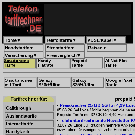
Home
▼
Telefontarife
▼
VDSL/Kabel
▼
Handytarife
▼
Stromtarife
▼
Reisen
▼
Versicherung
▼
Preisvergleich
▼
Smartphone
Handy
Prepaid
AllNet-Flat
Tarife
Flatrate
Tarife
Tarife
Smartphones
Galaxy
Galaxy
Google Pixel
mit Tarif
S26/+/Ultra
S25/+/Ultra
Tarife
Tarifrechner für:
prepaid 
•
Preiskracher 25 GB 5G für 4,99 Euro
Callthrough
05.08.26 Bei Lyca Mobile beginnen die neue
Prepaid Tarife
mit 32 GB für 4,49 Euro und 
Auslandstarife
•
Telefontarifrechner.de Newsletter 
Internettarife
31.07.26 Ende Juli drücken mehrere Anbiete
inzwischen für weniger als zehn Euro erhältl
Handytarife