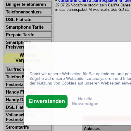
•
Vodafone CallYa Jahrespaket M: 365
Billiger telefonieren
29.07.26 Vodafone stockt sein
CallYa Jahr
in das Jahrespaket M wechseln,
365 GB für
Telefonanschluss
DSL Flatrate
Smartphone Tarife
Prepaid Tarife
Smartphone
Preisvergleich
Weitere
Vergleiche:
Tarifrechner
Damit wir unsere Webseiten für Sie optimieren und p
Telefon Flatrate
Zugriffe auf unsere Webseiten zu analysieren und Inf
der Nutzung von Cookies auf unseren Webseiten einv
Festnetz Flatrate
Handy Flatrate
Nur die
Handy Datentarife
Einverstanden
Notwendigen
DSL Flatrate Tarife
Vollanschluss
Smartphone Tarife -Freimi
Festnetz
Stand:
7.8.2026
Stromtarife
Anbieter: