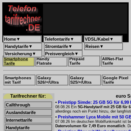
Home
▼
Telefontarife
▼
VDSL/Kabel
▼
Handytarife
▼
Stromtarife
▼
Reisen
▼
Versicherung
▼
Preisvergleich
▼
Smartphone
Handy
Prepaid
AllNet-Flat
Tarife
Flatrate
Tarife
Tarife
Smartphones
Galaxy
Galaxy
Google Pixel
mit Tarif
S26/+/Ultra
S25/+/Ultra
Tarife
Tarifrechner für:
euro S
•
Preistipp Simde: 25 GB 5G für 6,99
Callthrough
08.08.26 Ein
5G-Handytarif mit 25 GB für 
allerdings noch ein Punkt hinzu, der langfri
Auslandstarife
•
Preishammer Lyca Mobile mit 50 GB f
Internettarife
07.08.26 Im deutschen Mobilfunkmarkt ist be
Datenvolumen für 7,49 Euro monatlich
. D
Handytarife