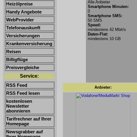
Alle Anbieter
Heizölpreise
Smartphone Minuten:
0
Handy Angebote
Smartphone SMS:
WebProvider
50 SMS
Speed:
Telefonauskunft
mindestens 42 Mbit/s
Daten-Flat:
Versicherungen
mindestens 10 GB
Krankenversicherung
Reisen
Billigflüge
Preisvergleiche
Service:
RSS Feed
Anbieter:
RSS Feed lesen
kostenlosen
Newsletter
abonnieren
Tarifrechner auf Ihrer
Homepage
Newsgrabber auf
Ihrer Homepage