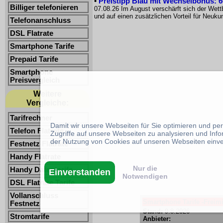
•
Preistipp Blau mit Wechselbonus: 60
Billiger telefonieren
07.08.26 Im August verschärft sich der Wet
und auf einen zusätzlichen Vorteil für Neuk
Telefonanschluss
DSL Flatrate
Smartphone Tarife
Prepaid Tarife
Smartphone
Preisvergleich
Weitere
Vergleiche:
Tarifrechner
Damit wir unsere Webseiten für Sie optimieren und p
Telefon Flatrate
Zugriffe auf unsere Webseiten zu analysieren und Inf
der Nutzung von Cookies auf unseren Webseiten einv
Festnetz Flatrate
Handy Flatrate
Nur die
Handy Datentarife
Einverstanden
Notwendigen
DSL Flatrate Tarife
Vollanschluss
Smartphone Tarife -Freimi
Festnetz
Stand:
9.8.2026
Stromtarife
Anbieter: