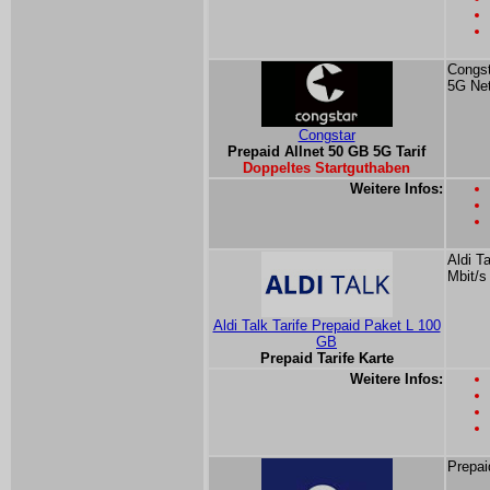
Congst
5G Ne
Congstar
Prepaid Allnet 50 GB 5G Tarif
Doppeltes Startguthaben
Weitere Infos:
Aldi T
Mbit/s
Aldi Talk Tarife Prepaid Paket L 100
GB
Prepaid Tarife Karte
Weitere Infos:
Prepai