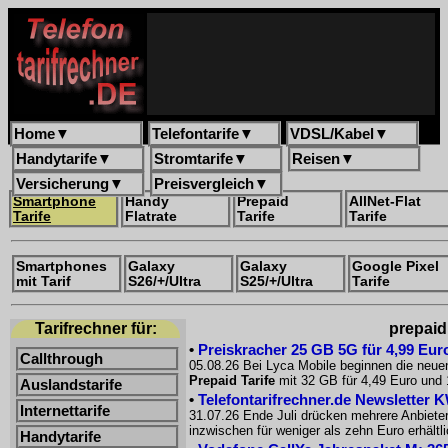
Home
▼
Telefontarife
▼
VDSL/Kabel
▼
Handytarife
▼
Stromtarife
▼
Reisen
▼
Versicherung
▼
Preisvergleich
▼
Smartphone
Handy
Prepaid
AllNet-Flat
Tarife
Flatrate
Tarife
Tarife
Smartphones
Galaxy
Galaxy
Google Pixel
mit Tarif
S26/+/Ultra
S25/+/Ultra
Tarife
Tarifrechner für:
prepaid
•
Preiskracher 25 GB 5G für 4,99 Euro
Callthrough
05.08.26 Bei Lyca Mobile beginnen die neue
Prepaid Tarife
mit 32 GB für 4,49 Euro und 
Auslandstarife
•
Telefontarifrechner.de Newsletter 
Internettarife
31.07.26 Ende Juli drücken mehrere Anbiete
inzwischen für weniger als zehn Euro erhältl
Handytarife