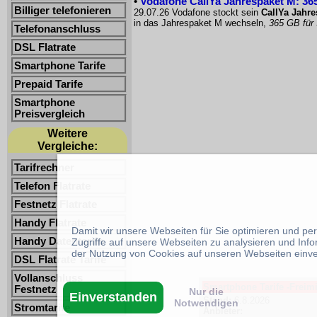
•
Vodafone CallYa Jahrespaket M: 365
Billiger telefonieren
29.07.26 Vodafone stockt sein
CallYa Jahr
in das Jahrespaket M wechseln,
365 GB für
Telefonanschluss
DSL Flatrate
Smartphone Tarife
Prepaid Tarife
Smartphone
Preisvergleich
Weitere
Vergleiche:
Tarifrechner
Telefon Flatrate
Festnetz Flatrate
Handy Flatrate
Damit wir unsere Webseiten für Sie optimieren und p
Handy Datentarife
Zugriffe auf unsere Webseiten zu analysieren und Inf
der Nutzung von Cookies auf unseren Webseiten einv
DSL Flatrate Tarife
Vollanschluss
Smartphone Tarife -Freimi
Festnetz
Nur die
Einverstanden
Stand:
6.8.2026
Notwendigen
Stromtarife
Anbieter: