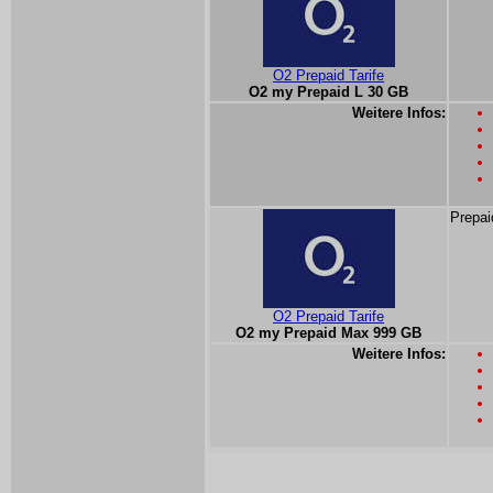
O2 Prepaid Tarife
O2 my Prepaid L 30 GB
Weitere Infos:
Prepai
O2 Prepaid Tarife
O2 my Prepaid Max 999 GB
Weitere Infos: