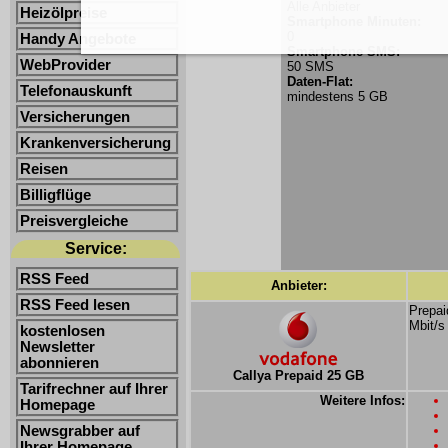
Alle Anbieter
Heizölpreise
Smartphone Minuten:
0
Handy Angebote
Smartphone SMS:
WebProvider
50 SMS
Daten-Flat:
Telefonauskunft
mindestens 5 GB
Versicherungen
Krankenversicherung
Reisen
Billigflüge
Preisvergleiche
Service:
RSS Feed
Anbieter:
RSS Feed lesen
Prepai
Mbit/s
kostenlosen
Newsletter
abonnieren
Callya Prepaid 25 GB
Tarifrechner auf Ihrer
Weitere Infos:
Homepage
Newsgrabber auf
Ihrer Homepage