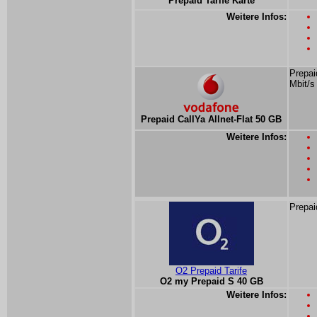
Prepaid Tarife Karte
Weitere Infos:
Prepai
Mbit/s
Prepaid CallYa Allnet-Flat 50 GB
Weitere Infos:
Prepai
O2 Prepaid Tarife
O2 my Prepaid S 40 GB
Weitere Infos: