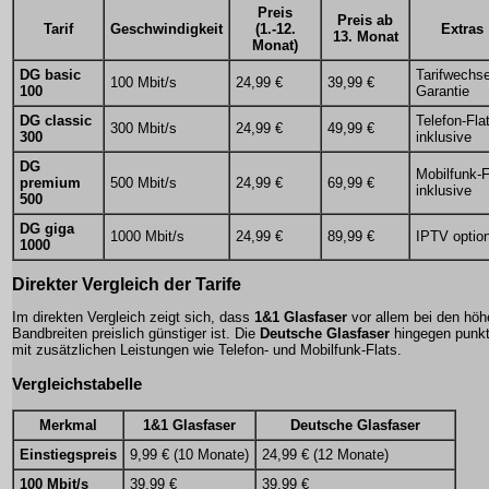
Preis
Preis ab
Tarif
Geschwindigkeit
(1.-12.
Extras
13. Monat
Monat)
DG basic
Tarifwechse
100 Mbit/s
24,99 €
39,99 €
100
Garantie
DG classic
Telefon-Fla
300 Mbit/s
24,99 €
49,99 €
300
inklusive
DG
Mobilfunk-F
premium
500 Mbit/s
24,99 €
69,99 €
inklusive
500
DG giga
1000 Mbit/s
24,99 €
89,99 €
IPTV option
1000
Direkter Vergleich der Tarife
Im direkten Vergleich zeigt sich, dass
1&1 Glasfaser
vor allem bei den höh
Bandbreiten preislich günstiger ist. Die
Deutsche Glasfaser
hingegen punkt
mit zusätzlichen Leistungen wie Telefon- und Mobilfunk-Flats.
Vergleichstabelle
Merkmal
1&1 Glasfaser
Deutsche Glasfaser
Einstiegspreis
9,99 € (10 Monate)
24,99 € (12 Monate)
100 Mbit/s
39,99 €
39,99 €