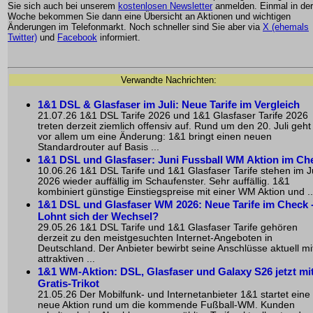
Sie sich auch bei unserem
kostenlosen Newsletter
anmelden. Einmal in der
Woche bekommen Sie dann eine Übersicht an Aktionen und wichtigen
Änderungen im Telefonmarkt. Noch schneller sind Sie aber via
X (ehemals
Twitter)
und
Facebook
informiert.
Verwandte Nachrichten:
1&1 DSL & Glasfaser im Juli: Neue Tarife im Vergleich
21.07.26 1&1 DSL Tarife 2026 und 1&1 Glasfaser Tarife 2026
treten derzeit ziemlich offensiv auf. Rund um den 20. Juli geht
vor allem um eine Änderung: 1&1 bringt einen neuen
Standardrouter auf Basis ...
1&1 DSL und Glasfaser: Juni Fussball WM Aktion im Ch
10.06.26 1&1 DSL Tarife und 1&1 Glasfaser Tarife stehen im J
2026 wieder auffällig im Schaufenster. Sehr auffällig. 1&1
kombiniert günstige Einstiegspreise mit einer WM Aktion und ..
1&1 DSL und Glasfaser WM 2026: Neue Tarife im Check 
Lohnt sich der Wechsel?
29.05.26 1&1 DSL Tarife und 1&1 Glasfaser Tarife gehören
derzeit zu den meistgesuchten Internet-Angeboten in
Deutschland. Der Anbieter bewirbt seine Anschlüsse aktuell mi
attraktiven ...
1&1 WM-Aktion: DSL, Glasfaser und Galaxy S26 jetzt mi
Gratis-Trikot
21.05.26 Der Mobilfunk- und Internetanbieter 1&1 startet eine
neue Aktion rund um die kommende Fußball-WM. Kunden