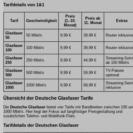
Tarifdetails von 1&1
Preis
Preis ab
Tarif
Geschwindigkeit
(1.-10.
Extras
11. Monat
Monat)
Glasfaser
50 Mbit/s
9,99 €
39,99 €
Router inklusiv
50
Glasfaser
100 Mbit/s
9,99 €
39,99 €
Router inklusiv
100
Glasfaser
Streaming-Serv
250 Mbit/s
9,99 €
44,99 €
250
ab 150 Mbit/s
Glasfaser
TV-Pakete
500 Mbit/s
9,99 €
59,99 €
500
optional
Glasfaser
Streaming-Serv
1000 Mbit/s
9,99 €
69,99 €
1000
inklusive
Übersicht der Deutsche Glasfaser Tarife
Die
Deutsche Glasfaser
bietet vier Tarife mit Bandbreiten zwischen 100 un
1000 Mbit/s. Hier liegt der Fokus auf langfristiger Preisgestaltung und
zusätzlichen Telefon- und Mobilfunk-Flats.
Tarifdetails der Deutschen Glasfaser