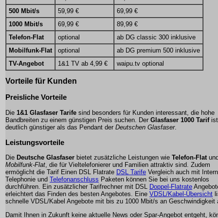
500 Mbit/s
59,99 €
69,99 €
1000 Mbit/s
69,99 €
89,99 €
Telefon-Flat
optional
ab DG classic 300 inklusive
Mobilfunk-Flat
optional
ab DG premium 500 inklusive
TV-Angebot
1&1 TV ab 4,99 €
waipu.tv optional
Vorteile für Kunden
Preisliche Vorteile
Die
1&1 Glasfaser Tarife
sind besonders für Kunden interessant, die hohe
Bandbreiten zu einem günstigen Preis suchen. Der
Glasfaser 1000 Tarif
ist
deutlich günstiger als das Pendant der
Deutschen Glasfaser
.
Leistungsvorteile
Die
Deutsche Glasfaser
bietet zusätzliche Leistungen wie
Telefon-Flat
un
Mobilfunk-Flat
, die für Vieltelefonierer und Familien attraktiv sind. Zudem
ermöglicht die
Tarif Einen DSL Flatrate
DSL Tarife
Vergleich auch mit Intern
Telephonie und
Telefonanschluss
Paketen können Sie bei uns kostenlos
durchführen. Ein zusätzlicher Tarifrechner mit DSL
Doppel-Flatrate
Angebot
erleichtert das Finden des besten Angebotes. Eine
VDSL/Kabel-Übersicht
li
schnelle VDSL/Kabel Angebote mit bis zu 1000 Mbit/s an Geschwindigkeit 
Damit Ihnen in Zukunft keine aktuelle News oder Spar-Angebot entgeht, kö