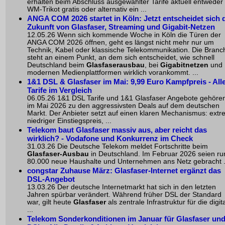
erhalten beim Abschluss ausgewählter Tarife aktuell entweder 
WM-Trikot gratis oder alternativ ein ...
ANGA COM 2026 startet in Köln: Jetzt entscheidet sich 
Zukunft von Glasfaser, Streaming und Gigabit-Netzen
12.05.26 Wenn sich kommende Woche in Köln die Türen der
ANGA COM 2026 öffnen, geht es längst nicht mehr nur um
Technik, Kabel oder klassische Telekommunikation. Die Branc
steht an einem Punkt, an dem sich entscheidet, wie schnell
Deutschland beim
Glasfaserausbau
, bei
Gigabitnetzen
und
modernen Medienplattformen wirklich vorankommt. ...
1&1 DSL & Glasfaser im Mai: 9,99 Euro Kampfpreis - All
Tarife im Vergleich
06.05.26 1&1 DSL Tarife und 1&1 Glasfaser Angebote gehöre
im Mai 2026 zu den aggressivsten Deals auf dem deutschen
Markt. Der Anbieter setzt auf einen klaren Mechanismus: extr
niedriger Einstiegspreis, ...
Telekom baut Glasfaser massiv aus, aber reicht das
wirklich? - Vodafone und Konkurrenz im Check
31.03.26 Die Deutsche Telekom meldet Fortschritte beim
Glasfaser-Ausbau
in Deutschland. Im Februar 2026 seien ru
80.000 neue Haushalte und Unternehmen ans Netz gebracht .
congstar Zuhause März: Glasfaser-Internet ergänzt das
DSL-Angebot
13.03.26 Der deutsche Internetmarkt hat sich in den letzten
Jahren spürbar verändert. Während früher DSL der Standard
war, gilt heute
Glasfaser
als zentrale Infrastruktur für die digit
...
Telekom Sonderkonditionen im Januar für Glasfaser un