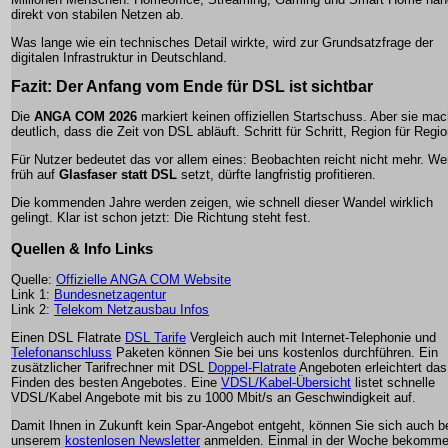
direkt von stabilen Netzen ab.
Was lange wie ein technisches Detail wirkte, wird zur Grundsatzfrage der
digitalen Infrastruktur in Deutschland.
Fazit: Der Anfang vom Ende für DSL ist sichtbar
Die
ANGA COM 2026
markiert keinen offiziellen Startschuss. Aber sie mac
deutlich, dass die Zeit von DSL abläuft. Schritt für Schritt, Region für Regio
Für Nutzer bedeutet das vor allem eines: Beobachten reicht nicht mehr. We
früh auf
Glasfaser statt DSL
setzt, dürfte langfristig profitieren.
Die kommenden Jahre werden zeigen, wie schnell dieser Wandel wirklich
gelingt. Klar ist schon jetzt: Die Richtung steht fest.
Quellen & Info Links
Quelle:
Offizielle ANGA COM Website
Link 1:
Bundesnetzagentur
Link 2:
Telekom Netzausbau Infos
Einen DSL Flatrate
DSL Tarife
Vergleich auch mit Internet-Telephonie und
Telefonanschluss
Paketen können Sie bei uns kostenlos durchführen. Ein
zusätzlicher Tarifrechner mit DSL
Doppel-Flatrate
Angeboten erleichtert das
Finden des besten Angebotes. Eine
VDSL/Kabel-Übersicht
listet schnelle
VDSL/Kabel Angebote mit bis zu 1000 Mbit/s an Geschwindigkeit auf.
Damit Ihnen in Zukunft kein Spar-Angebot entgeht, können Sie sich auch b
unserem
kostenlosen Newsletter
anmelden. Einmal in der Woche bekomm