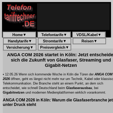
Home
▼
Telefontarife
▼
VDSL/Kabel
▼
Handytarife
▼
Stromtarife
▼
Reisen
▼
Versicherung
▼
Preisvergleich
▼
ANGA COM 2026 startet in Köln: Jetzt entscheide
sich die Zukunft von Glasfaser, Streaming und
Gigabit-Netzen
• 12.05.26 Wenn sich kommende Woche in Köln die Türen der
ANGA COM
2026
öffnen, geht es längst nicht mehr nur um Technik, Kabel oder klassis
Telekommunikation. Die Branche steht an einem Punkt, an dem sich
entscheidet, wie schnell Deutschland beim
Glasfaserausbau
, bei
Gigabitnetzen
und modernen Medienplattformen wirklich vorankommt.
ANGA COM 2026 in Köln: Warum die Glasfaserbranche jet
unter Druck steht