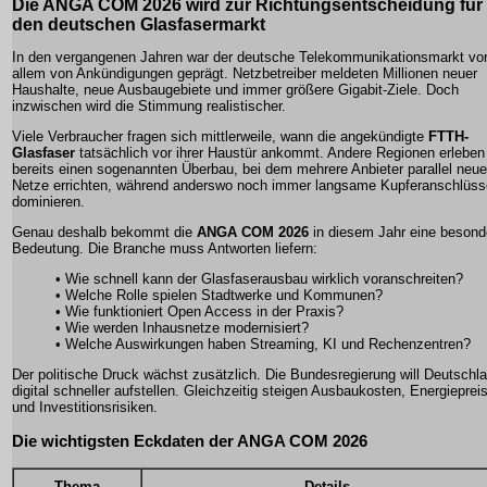
Die ANGA COM 2026 wird zur Richtungsentscheidung für
den deutschen Glasfasermarkt
In den vergangenen Jahren war der deutsche Telekommunikationsmarkt vo
allem von Ankündigungen geprägt. Netzbetreiber meldeten Millionen neuer
Haushalte, neue Ausbaugebiete und immer größere Gigabit-Ziele. Doch
inzwischen wird die Stimmung realistischer.
Viele Verbraucher fragen sich mittlerweile, wann die angekündigte
FTTH-
Glasfaser
tatsächlich vor ihrer Haustür ankommt. Andere Regionen erleben
bereits einen sogenannten Überbau, bei dem mehrere Anbieter parallel neue
Netze errichten, während anderswo noch immer langsame Kupferanschlüss
dominieren.
Genau deshalb bekommt die
ANGA COM 2026
in diesem Jahr eine besond
Bedeutung. Die Branche muss Antworten liefern:
• Wie schnell kann der Glasfaserausbau wirklich voranschreiten?
• Welche Rolle spielen Stadtwerke und Kommunen?
• Wie funktioniert Open Access in der Praxis?
• Wie werden Inhausnetze modernisiert?
• Welche Auswirkungen haben Streaming, KI und Rechenzentren?
Der politische Druck wächst zusätzlich. Die Bundesregierung will Deutschl
digital schneller aufstellen. Gleichzeitig steigen Ausbaukosten, Energieprei
und Investitionsrisiken.
Die wichtigsten Eckdaten der ANGA COM 2026
Thema
Details