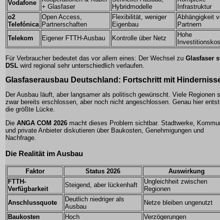
Vodafone
+ Glasfaser
Hybridmodelle
Infrastruktur
o2
Open Access,
Flexibilität, weniger
Abhängigkeit 
Telefónica
Partnerschaften
Eigenbau
Partnern
Hohe
Telekom
Eigener FTTH-Ausbau
Kontrolle über Netz
Investitionsko
Für Verbraucher bedeutet das vor allem eines: Der Wechsel zu
Glasfaser s
DSL
wird regional sehr unterschiedlich verlaufen.
Glasfaserausbau Deutschland
: Fortschritt mit Hinderniss
Der Ausbau läuft, aber langsamer als politisch gewünscht. Viele Regionen 
zwar bereits erschlossen, aber noch nicht angeschlossen. Genau hier entst
die größte Lücke.
Die
ANGA COM 2026
macht dieses Problem sichtbar. Stadtwerke, Kommu
und private Anbieter diskutieren über Baukosten, Genehmigungen und
Nachfrage.
Die Realität im Ausbau
Faktor
Status 2026
Auswirkung
FTTH-
Ungleichheit zwischen
Steigend, aber lückenhaft
Verfügbarkeit
Regionen
Deutlich niedriger als
Anschlussquote
Netze bleiben ungenutzt
Ausbau
Baukosten
Hoch
Verzögerungen