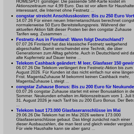
HOMESPOT günstiger. Die passende SIM-Karte kostet im
Aktionszeitraum nur 4,99 Euro. Das ist vor allem für Haushalte
interessant, die Internet ohne Festnetz ...
congstar streicht Anschlusskosten: Bis zu 250 Euro Vort
14.07.26 Für einen neuen Internetanschluss berechnet congs
normalerweise 50 Euro Bereitstellungspreis. Während der
aktuellen Aktion fällt dieser Posten bei den congstar Zuhause
Tarifen weg. Zusammen ...
Festnetz-Aus in Finnland: Wann folgt Deutschland?
07.07.26 Finnland hat das klassische Festnetz weitgehend
abgeschaltet. Damit verschwindet eine Technik, die über
Generationen zum Alltag gehörte. Auch in Deutschland wird d
alte Kupfernetz auf Dauer keine ...
Telekom Cashback geändert: M leer, Glasfaser 150 gewi
06.07.26 Die Telekom verlängert ihre Festnetz-Aktion bis zum
August 2026. Für Kunden ist das nicht einfach nur eine länger
Frist. MagentaZuhause M bekommt keinen Cashback mehr,
MagentaZuhause L steigt ...
congstar Zuhause Bonus: Bis zu 200 Euro für Neukund
03.07.26 congstar Zuhause startet mit einer Bonusaktion in d
Sommer. Neukunden erhalten im Aktionszeitraum vom 1. Juli b
31. August 2026 je nach Tarif bis zu 200 Euro Bonus. Der Bet
...
Telekom baut 173.000 Glasfaseranschlüsse im Mai
29.06.26 Die Telekom hat im Mai 2026 weitere 173.000
Glasfaseranschlüsse gebaut. Das klingt zunächst nach einer
dieser Ausbauzahlen, die man liest und gleich wieder vergisst.
Für viele Haushalte kann sie aber ganz ...