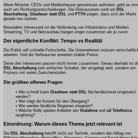
Wenn Minister, CEOs und Medienhäuser gemeinsam auftreten, geht es im
auch um Richtungsentscheidungen. Die Diskussionen rund um
DSL
Abschaltung
,
Glasfaser statt DSL
und
FTTH
zeigen, dass sich der Markt
gerade neu sortiert.
Besonders interessant ist die Verbindung von Infrastruktur und Medien.
Streaming, TV und Netzausbau hängen enger zusammen als je zuvor.
Der eigentliche Konflikt: Tempo vs Realität
Die Politik will schnelle Fortschritte. Die Unternehmen müssen wirtschaftlic
arbeiten. Und die Verbraucher erwarten stabile Preise.
Diese drei Interessen passen nicht immer zusammen. Genau deshalb ist di
DSL Abschaltung
kein einfacher Schalter, der umgelegt wird, sondern ein
Prozess mit vielen Zwischenstufen.
Die größten offenen Fragen
• Wie schnell kann
Glasfaser statt DSL
flächendeckend umgesetzt
werden?
• Wer trägt die Kosten für den Übergang?
• Wie werden ländliche Regionen integriert?
• Welche Rolle spielen Anbieter wie
Vodafone
und
o2 Telefónica
langfristig?
Einordnung: Warum dieses Thema jetzt relevant ist
Die
DSL Abschaltung
betrifft nicht nur Technik, sondern den Alltag von
Millionen Menschen. Homeoffice, Streaming, Gaming und Smart Home hä