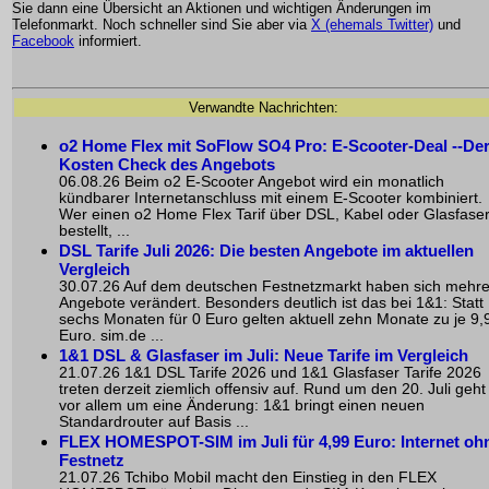
Sie dann eine Übersicht an Aktionen und wichtigen Änderungen im
Telefonmarkt. Noch schneller sind Sie aber via
X (ehemals Twitter)
und
Facebook
informiert.
Verwandte Nachrichten:
o2 Home Flex mit SoFlow SO4 Pro: E-Scooter-Deal --De
Kosten Check des Angebots
06.08.26 Beim o2 E-Scooter Angebot wird ein monatlich
kündbarer Internetanschluss mit einem E-Scooter kombiniert.
Wer einen o2 Home Flex Tarif über DSL, Kabel oder Glasfase
bestellt, ...
DSL Tarife Juli 2026: Die besten Angebote im aktuellen
Vergleich
30.07.26 Auf dem deutschen Festnetzmarkt haben sich mehr
Angebote verändert. Besonders deutlich ist das bei 1&1: Statt
sechs Monaten für 0 Euro gelten aktuell zehn Monate zu je 9,
Euro. sim.de ...
1&1 DSL & Glasfaser im Juli: Neue Tarife im Vergleich
21.07.26 1&1 DSL Tarife 2026 und 1&1 Glasfaser Tarife 2026
treten derzeit ziemlich offensiv auf. Rund um den 20. Juli geht
vor allem um eine Änderung: 1&1 bringt einen neuen
Standardrouter auf Basis ...
FLEX HOMESPOT-SIM im Juli für 4,99 Euro: Internet oh
Festnetz
21.07.26 Tchibo Mobil macht den Einstieg in den FLEX