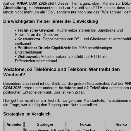
Auf der
ANGA COM 2026
steht dieses Thema ganz oben. Panels zur
DSL-
Abschaltung
, zu Inhausnetzen und zur Zukunft von FTTH zeigen, dass es
längst nicht mehr um ein "Ob", sondern nur noch um das "Wie schnell" geh
Die wichtigsten Treiber hinter der Entwicklung
•
Technische Grenzen:
Kupfernetze stoßen bei Bandbreite und
Stabilität an ihre Grenzen
•
Kostenfaktor:
Doppelbetrieb von DSL und Glasfaser ist wirtschaftl
ineffizient
•
Politischer Druck:
Gigabitziele bis 2030 beschleunigen
Entscheidungen
•
Wettbewerb:
Anbieter setzen verstärkt auf FTTH als
Differenzierungsmerkmal
Vodafone, o2 Telefónica und Telekom: Wer treibt den
Wechsel?
Besonders spannend ist der Blick auf die großen Netzbetreiber. Auf der
AN
COM 2026
treten unter anderem
Vodafone
und
o2 Telefónica
gemeinsam 
politischen Entscheidern auf. Das ist kein Zufall.
Hier geht es nicht nur um Technik. Es geht um Marktanteile, Investitionen 
die Frage, wer künftig den Zugang zum Netz kontrolliert.
Strategien im Vergleich
Anbieter
Strategie
Fokus
Risiko
Kooperationen & Kabel
Schneller Ausbau,
Komplexe