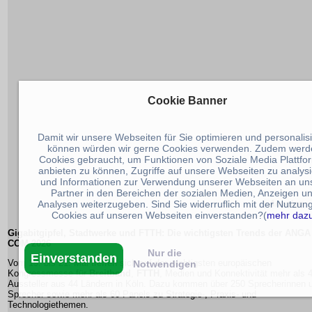
Cookie Banner
Damit wir unsere Webseiten für Sie optimieren und personalis
können würden wir gerne Cookies verwenden. Zudem werd
Cookies gebraucht, um Funktionen von Soziale Media Plattfo
anbieten zu können, Zugriffe auf unsere Webseiten zu analys
und Informationen zur Verwendung unserer Webseiten an un
Partner in den Bereichen der sozialen Medien, Anzeigen u
Analysen weiterzugeben. Sind Sie widerruflich mit der Nutzun
Cookies auf unseren Webseiten einverstanden?(
mehr daz
Gigabitgipfel, Stadtwerke und FTTH: Die wichtigsten Trends der ANGA
COM 2026
Nur die
Einverstanden
Vom 19. bis 21. Mai treffen sich auf der wichtigsten europäischen
Notwendigen
Kongressmesse für
Breitband
,
FTTH
, Medien und Konnektivität mehr als 
Aussteller aus 44 Ländern in Köln. Dazu kommen über 250 Sprecherinnen 
Sprecher sowie mehr als 60 Panels zu Strategie-, Praxis- und
Technologiethemen.