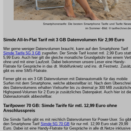
Smartphonetarife: Die besten Smartphone Tarife und Tarife News
im Sommer -Bild: © tarifrechner.de
Simde All-In-Flat Tarif mit 3 GB Datenvolumen für 2,99 Euro
Wer gerne weniger Datenvolumen braucht, kann auf den Smartphone Tarif
Simde Tarife 5G 3 GB
zugreifen. Der Simde Tarif kostet mtl. 2,99 Euro stat
5,99 Euro. Auch hier gilt die gleiche monatliche Grundgebühr bei einem Ver
ohne und mit einer Laufzeit. Dabei bekommen unsere Leser eine Handy-
Flatrate für Gespräche in das dt. Mobilfunknetz und ins. dt.Festnetz. Zusät
gibt es eine SMS-Flatrate.
Ferner gibt es ein 3 GB Datenvolumen mit Datenautomatik für das mobile
Surfen mit dem Smartphone, welche abbestellbar ist. Nach dem Überschrei
des Datenvolumens erhalten Vielsurfer bis zu dreimal je 300 MB zusätzlic
Highspeed-Volumen für 2 Euro je zusätzliches Datenpaket. Auch hier ist di
Datenautomatik abbestellbar.
Tarifpower 70 GB: Simde Tarife für mtl. 12,99 Euro ohne
Anschlusspreis
Die Simde Tarife gibt es mit reichlich Datenvolumen für Power-User. So gib
den Smartphone Tarif
Simde 5G 70 GB
für nur mtl. 12,99 Euro statt 29,99
Euro. Dabei ist eine Handy-Flatrate für Gespräche in alle dt.Netze inklusive