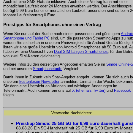
Auch ist eine SMS-Flatrate inklusive. Auch dieser Vertrag kann mit einer
monatlichen Laufzeit oder 24 Monaten erworben werden. Der Anschlussprei
beträgt 9,99 Euro bei einer monatlichen Laufzeit, ansonsten sind es beim 2
Monate Laufzeitvertrag 0 Euro.
Preistipps für Smartphones ohne einen Vertrag
Wenn Sie nun auf der Suche nach einem passenden und günstigem
Androi
Smartphone und Tablet PC
sind, um die passenden Streaming Apps zu nut
werden Sie sicherlich in unserem Preisvergleich für Android Geräte fündig, h
listen wir eine große Übersicht von Android Smartphones ab 50 Euro auf. A
haben wir eine Übersicht von
Dual SIM fähigen Smartphones
, für den Betri
von zwei SIM-Karten gleichzeitig.
Weitere Infos zu den derzeitigen Angeboten erhalten Sie im
Simde Online-
und bei unserem
Smartphonetarife
Vergleich.
Damit Ihnen in Zukunft kein Spar-Angebot entgeht, können Sie sich auch b
unserem
kostenlosen Newsletter
anmelden. Einmal in der Woche bekomm
Sie dann eine Übersicht an Aktionen und wichtigen Änderungen im
Telefonmarkt. Auch können Sie uns auf
X (ehemals Twitter)
und
Facebook
folgen.
Verwandte Nachrichten:
Preistipp Simde: 25 GB 5G für 6,99 Euro dauerhaft güns
08.08.26 Ein 5G-Handytarif mit 25 GB für 6,99 Euro im Monat
dürfte bei vielen Interessenten sofort Aufmerksamkeit wecken.