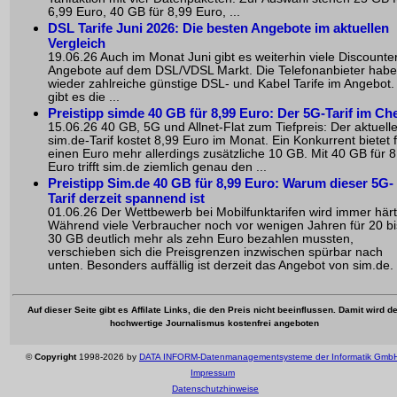
6,99 Euro, 40 GB für 8,99 Euro, ...
DSL Tarife Juni 2026: Die besten Angebote im aktuellen
Vergleich
19.06.26 Auch im Monat Juni gibt es weiterhin viele Discounte
Angebote auf dem DSL/VDSL Markt. Die Telefonanbieter hab
wieder zahlreiche günstige DSL- und Kabel Tarife im Angebot.
gibt es die ...
Preistipp simde 40 GB für 8,99 Euro: Der 5G-Tarif im Ch
15.06.26 40 GB, 5G und Allnet-Flat zum Tiefpreis: Der aktuell
sim.de-Tarif kostet 8,99 Euro im Monat. Ein Konkurrent bietet 
einen Euro mehr allerdings zusätzliche 10 GB. Mit 40 GB für 8
Euro trifft sim.de ziemlich genau den ...
Preistipp Sim.de 40 GB für 8,99 Euro: Warum dieser 5G-
Tarif derzeit spannend ist
01.06.26 Der Wettbewerb bei Mobilfunktarifen wird immer härt
Während viele Verbraucher noch vor wenigen Jahren für 20 bi
30 GB deutlich mehr als zehn Euro bezahlen mussten,
verschieben sich die Preisgrenzen inzwischen spürbar nach
unten. Besonders auffällig ist derzeit das Angebot von sim.de. .
Auf dieser Seite gibt es Affilate Links, die den Preis nicht beeinflussen. Damit wird de
hochwertige Journalismus kostenfrei angeboten
©
Copyright
1998-2026 by
DATA INFORM-Datenmanagementsysteme der Informatik Gmb
Impressum
Datenschutzhinweise