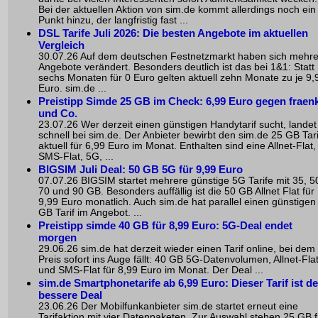
Bei der aktuellen Aktion von sim.de kommt allerdings noch ein
Punkt hinzu, der langfristig fast ...
DSL Tarife Juli 2026: Die besten Angebote im aktuellen
Vergleich
30.07.26 Auf dem deutschen Festnetzmarkt haben sich mehr
Angebote verändert. Besonders deutlich ist das bei 1&1: Statt
sechs Monaten für 0 Euro gelten aktuell zehn Monate zu je 9,
Euro. sim.de ...
Preistipp Simde 25 GB im Check: 6,99 Euro gegen fraen
und Co.
23.07.26 Wer derzeit einen günstigen Handytarif sucht, landet
schnell bei sim.de. Der Anbieter bewirbt den sim.de 25 GB Tari
aktuell für 6,99 Euro im Monat. Enthalten sind eine Allnet-Flat,
SMS-Flat, 5G, ...
BIGSIM Juli Deal: 50 GB 5G für 9,99 Euro
07.07.26 BIGSIM startet mehrere günstige 5G Tarife mit 35, 5
70 und 90 GB. Besonders auffällig ist die 50 GB Allnet Flat für
9,99 Euro monatlich. Auch sim.de hat parallel einen günstigen
GB Tarif im Angebot. ...
Preistipp simde 40 GB für 8,99 Euro: 5G-Deal endet
morgen
29.06.26 sim.de hat derzeit wieder einen Tarif online, bei dem
Preis sofort ins Auge fällt: 40 GB 5G-Datenvolumen, Allnet-Fla
und SMS-Flat für 8,99 Euro im Monat. Der Deal ...
sim.de Smartphonetarife ab 6,99 Euro: Dieser Tarif ist de
bessere Deal
23.06.26 Der Mobilfunkanbieter sim.de startet erneut eine
Tarifaktion mit vier Datenpaketen. Zur Auswahl stehen 25 GB f