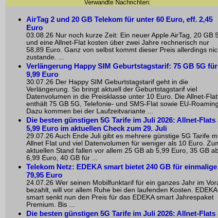
Verwandte Nachrichten:
AirTag 2 und 20 GB Telekom für unter 60 Euro, eff. 2,45
Euro
03.08.26 Nur noch kurze Zeit: Ein neuer Apple AirTag, 20 GB 
und eine Allnet-Flat kosten über zwei Jahre rechnerisch nur
58,89 Euro. Ganz von selbst kommt dieser Preis allerdings nic
zustande. ...
Verlängerung Happy SIM Geburtstagstarif: 75 GB 5G für
9,99 Euro
30.07.26 Der Happy SIM Geburtstagstarif geht in die
Verlängerung. So bringt aktuell der Geburtstagstarif viel
Datenvolumen in die Preisklasse unter 10 Euro. Die Allnet-Flat
enthält 75 GB 5G, Telefonie- und SMS-Flat sowie EU-Roaming
Dazu kommen bei der Laufzeitvariante ...
Die besten günstigen 5G Tarife im Juli 2026: Allnet-Flats
5,99 Euro im aktuellen Check zum 29. Juli
29.07.26 Auch Ende Juli gibt es mehrere günstige 5G Tarife mi
Allnet Flat und viel Datenvolumen für weniger als 10 Euro. Zu
aktuellen Stand fallen vor allem 25 GB ab 5,99 Euro, 35 GB a
6,99 Euro, 40 GB für ...
Telekom Netz: EDEKA smart bietet 240 GB für einmalige
79,95 Euro
24.07.26 Wer seinen Mobilfunktarif für ein ganzes Jahr im Vo
bezahlt, will vor allem Ruhe bei den laufenden Kosten. EDEKA
smart senkt nun den Preis für das EDEKA smart Jahrespaket
Premium. Bis ...
Die besten günstigen 5G Tarife im Juli 2026: Allnet-Flats