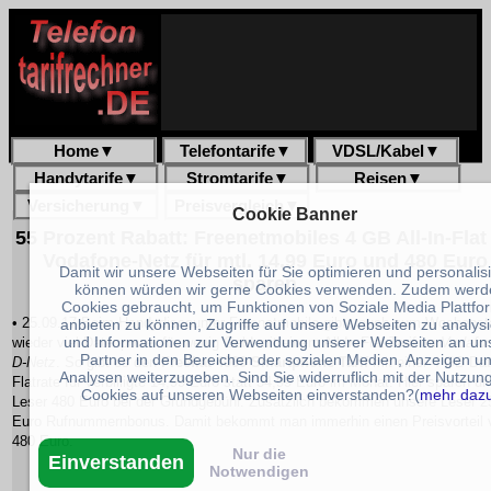
Home
▼
Telefontarife
▼
VDSL/Kabel
▼
Handytarife
▼
Stromtarife
▼
Reisen
▼
Versicherung
▼
Preisvergleich
▼
Cookie Banner
55 Prozent Rabatt: Freenetmobiles 4 GB All-In-Flat
Vodafone-Netz für mtl. 14,99 Euro und 480 Euro
Damit wir unsere Webseiten für Sie optimieren und personalis
sparen
können würden wir gerne Cookies verwenden. Zudem werd
Cookies gebraucht, um Funktionen von Soziale Media Plattfo
• 25.09.17 Beim Handydiscounter Freenetmobile gibts auch zum Wochenst
anbieten zu können, Zugriffe auf unsere Webseiten zu analys
und Informationen zur Verwendung unserer Webseiten an un
wieder viel Datenpower für wenig Geld mit einem All-In-Flat Tarif im
Vodafo
Partner in den Bereichen der sozialen Medien, Anzeigen u
D-Netz
. So gibt es den
Freeflat 4000 Smartphone Tarif
mit einer 4 GB Dat
Analysen weiterzugeben. Sind Sie widerruflich mit der Nutzun
Flatrate für verbilligte 14,99 Euro statt 34,99 Euro im Monat. Hier sparen u
Cookies auf unseren Webseiten einverstanden?(
mehr daz
Leser 480 Euro bei der Grundgebühr. Zusätzlich bekommen unsere Leser 2
Euro Rufnummernbonus. Damit bekommt man immerhin einen Preisvorteil 
480 Euro.
Nur die
Einverstanden
Notwendigen