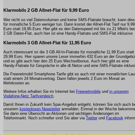
Klarmobils 2 GB Allnet-Flat für 9,99 Euro
Wer nicht so viel Datenvolumen und keine SMS-Flatrate braucht, kann die
für monatliche 5 Euro weniger tun. Dann kostet der Allnet-Flat Tarif nur 9,99
Euro statt 19,95 Euro. Hier gibt es den Datenspeed mit bis zu 21 Mbit/s bei
2 GB Daten-Flat, auch hier ist eine Handy-Flatrate und SMS-Flat inklusive
Klarmobils 3 GB Allnet-Flat für 11,95 Euro
Auch interessant ist die 3 GB All-In-Flatrate für monatliche 11,99 Euro statt
29,99 Euro. Hier sparen unsere Leser immerhin 432 Euro an der Grundgebü
und es gibt auch hier den 25 Euro Wechselbonus. Auch hier gibt es eine
Handy-Flatrate für Gespräche in alle dt.Netze und eine SMS-Flatrate inklus
Die Freenetmobil Smartphone Tarife gibt es auch mit einer monatlichen Lau
statt einem 24 Monatsvertrag. Dann fallen jeweils 2 Euro im Monat an
Mehrkosten an.
Weitere Infos erhalten Sie im Internet bei
Freenetmobile
und
in unserem
Vodafone-Netz Tarifvergleich
.
Damit Ihnen in Zukunft kein Spar-Angebot entgeht, können Sie sich auch b
unserem
kostenlosen Newsletter
anmelden. Einmal in der Woche bekomm
Sie dann eine Übersicht an Aktionen und wichtigen Änderungen im
Telefonmarkt. Noch schneller sind Sie aber via
Twitter
und
Facebook
inform