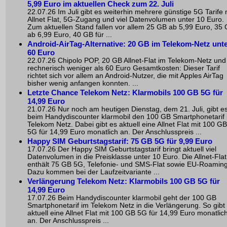
5,99 Euro im aktuellen Check zum 22. Juli
22.07.26 Im Juli gibt es weiterhin mehrere günstige 5G Tarife 
Allnet Flat, 5G-Zugang und viel Datenvolumen unter 10 Euro.
Zum aktuellen Stand fallen vor allem 25 GB ab 5,99 Euro, 35
ab 6,99 Euro, 40 GB für ...
Android-AirTag-Alternative: 20 GB im Telekom-Netz unt
60 Euro
22.07.26 Chipolo POP, 20 GB Allnet-Flat im Telekom-Netz und
rechnerisch weniger als 60 Euro Gesamtkosten: Dieser Tarif
richtet sich vor allem an Android-Nutzer, die mit Apples AirTag
bisher wenig anfangen konnten. ...
Letzte Chance Telekom Netz: Klarmobils 100 GB 5G für
14,99 Euro
21.07.26 Nur noch am heutigen Dienstag, dem 21. Juli, gibt e
beim Handydiscounter klarmobil den 100 GB Smartphonetarif
Telekom Netz. Dabei gibt es aktuell eine Allnet Flat mit 100 GB
5G für 14,99 Euro monatlich an. Der Anschlusspreis ...
Happy SIM Geburtstagstarif: 75 GB 5G für 9,99 Euro
17.07.26 Der Happy SIM Geburtstagstarif bringt aktuell viel
Datenvolumen in die Preisklasse unter 10 Euro. Die Allnet-Flat
enthält 75 GB 5G, Telefonie- und SMS-Flat sowie EU-Roaming
Dazu kommen bei der Laufzeitvariante ...
Verlängerung Telekom Netz: Klarmobils 100 GB 5G für
14,99 Euro
17.07.26 Beim Handydiscounter klarmobil geht der 100 GB
Smartphonetarif im Telekom Netz in die Verlängerung. So gibt
aktuell eine Allnet Flat mit 100 GB 5G für 14,99 Euro monatlic
an. Der Anschlusspreis ...