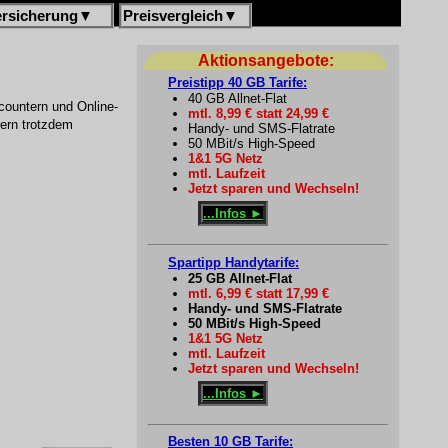
ersicherung
▼
Preisvergleich
▼
Aktionsangebote:
Preistipp 40 GB Tarife:
40 GB Allnet-Flat
countern und Online-
mtl. 8,99 € statt 24,99 €
fern trotzdem
Handy- und SMS-Flatrate
50 MBit/s High-Speed
1&1 5G Netz
mtl. Laufzeit
Jetzt sparen und Wechseln!
...Infos ►
Spartipp Handytarife:
25 GB Allnet-Flat
mtl. 6,99 € statt 17,99 €
Handy- und SMS-Flatrate
50 MBit/s High-Speed
1&1 5G Netz
mtl. Laufzeit
Jetzt sparen und Wechseln!
...Infos ►
Besten 10 GB Tarife: