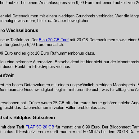
che Laufzeit bei einem Anschlusspreis von 9,99 Euro, mit einer Laufzeit von 2
eter viel Datenvolumen mit einem niedrigen Grundpreis verbindet. Wer die länge
einmalig etwas mehr, bleibt dafür aber beweglicher.
 Euro Wechselbonus
 neue Tarifaktion. Der
Blau 20 GB Tarif
mit 20 GB Datenvolumen sowie einer H
n für günstige 6,99 Euro monatlich.
,99 Euro und es gibt 10 Euro Rufnummernbonus dazu.
lau eine bekannte Alternative. Entscheidend ist hier nicht nur der Monatsprei
dieser Punkt im Effektivpreis viel aus.
ufzeit
iert ein hohes Datenvolumen mit einem ungewöhnlich niedrigen Monatspreis. E
e maximale Geschwindigkeit liegt im mittleren Bereich, was für alltägliche
t verschoben hat. Früher waren 25 GB oft klar teurer, heute gehören solche Ang
 reicht das Datenvolumen in vielen Fällen problemlos aus.
 Gratis Bildplus Gutschein
f mit dem Tarif
FLAT 5G 20 GB
für monatliche 6,99 Euro. Der Bildconnect Tarif
d in das dt.Festnetz. Ferner surft man hier mit 50 Mbit/s bei dem 20 GB Dat