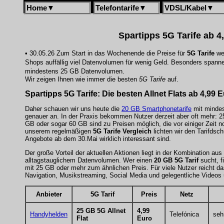
Home
▼
Telefontarife
▼
VDSL/Kabel
▼
Spartipps 5G Tarife ab 4
• 30.05.26 Zum Start in das Wochenende die Preise für
5G Tarife
wei
Shops auffällig viel Datenvolumen für wenig Geld. Besonders spann
mindestens 25 GB Datenvolumen.
Wir zeigen Ihnen wie immer die besten
5G Tarife
auf.
Spartipps 5G Tarife
: Die besten Allnet Flats ab 4,99
Daher schauen wir uns heute die
20 GB Smartphonetarife
mit minde
genauer an. In der Praxis bekommen Nutzer derzeit aber oft mehr:
GB oder sogar 60 GB sind zu Preisen möglich, die vor einiger Zeit no
unserem regelmäßigen
5G Tarife Vergleich
lichten wir den Tarifdsc
Angebote ab dem 30.Mai wirklich interessant sind.
Der große Vorteil der aktuellen Aktionen liegt in der Kombination au
alltagstauglichem Datenvolumen. Wer einen
20 GB 5G Tarif
sucht, f
mit 25 GB oder mehr zum ähnlichen Preis. Für viele Nutzer reicht da
Navigation, Musikstreaming, Social Media und gelegentliche Videos
Anbieter
5G Tarif
Preis
Netz
25 GB 5G Allnet
4,99
Handyhelden
Telefónica
seh
Flat
Euro