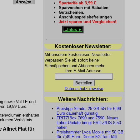
Spartarife ab 3,99 €
Sparwochen mit Rabatten,
Gutscheinen,
Anschlusspreisbefreiungen
Jetzt sparen und Vergleichen!
...Infos ►
Kostenloser Newsletter:
Mit unserem kostenlosen Newsletter
verpassen Sie ab sofort keine
Schnäppchen und Aktionen mehr.
Ihre E-Mail-Adresse:
Datenschutzhinweise
Weitere Nachrichten:
ing sowie VoLTE und
von 19,99 Euro.
Preistipp Simde: 25 GB 5G für 6,99
Euro dauerhaft günstig
atenvolumen enthalten
FRITZ!Box 7690 und 7590: Neues
olumen-Verhältnis.
Labor-Update bringt FRITZ!OS 8.50
näher
Allnet Flat für
Preishammer Lyca Mobile mit 50 GB
für 7,49 Euro: Dieser 5G-Tarif fällt