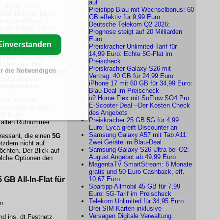
auf
Geld mit extra
Preistipp Blau mit Wechselbonus: 60
ne Netz (Drillisch).
GB effektiv für 9,99 Euro
trag bei 0 Euro
Deutsche Telekom Q2 2026:
preis beträgt 0 Euro
Prognose steigt auf 20 Milliarden
Euro
Einverstanden
Preiskracher Unlimited-Tarif für
t von einem Monat für
14,99 Euro: Echte 5G-Flat im
m Anschlusspreis von 0
Preischeck
.Laufzeit). Hier
Preiskracher Galaxy S26 mit
r die Notwendigen
lumen bei einem Speed
Vertrag: 40 GB für 24,99 Euro
 hat dabei eine
iPhone 17 mit 60 GB für 34,99 Euro:
kündigen kann.
Blau-Deal im Preischeck
o2 Home Flex mit SoFlow SO4 Pro:
spräche in das
E-Scooter-Deal --Der Kosten Check
 Auch gibt es eine
des Angebots
,82 Euro
Preiskracher 25 GB 5G für 4,99
 alten Rufnummer.
Euro: Lyca greift Discounter an
Samsung Galaxy A57 mit Tab A11:
eressant, die einen
5G
Zwei Geräte im Blau-Deal
tzdem nicht auf
Samsung Galaxy S26 Ultra bei O2:
chten. Der Blick auf
August Angebot ab 49,99 Euro
solche Optionen den
MagentaTV SmartStream: 6 Monate
gratis und 50 Euro Cashback, eff.
 GB All-In-Flat für
10,67 Euro
Spartipp Allmobil 45 GB für 7,99
Euro: 5G-Tarif im Preischeck
Telekom Unlimited für 34,95 Euro:
n.
Drei SIM-Karten inklusive
Versagen Digitale Verwaltung:
d ins. dt.Festnetz.