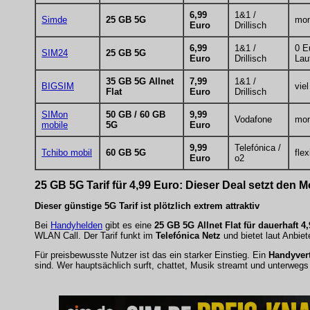
6,99
1&1 /
Simde
25 GB 5G
mon
Euro
Drillisch
6,99
1&1 /
0 E
SIM24
25 GB 5G
Euro
Drillisch
Lau
35 GB 5G Allnet
7,99
1&1 /
BIGSIM
vie
Flat
Euro
Drillisch
SIMon
50 GB / 60 GB
9,99
Vodafone
mon
mobile
5G
Euro
9,99
Telefónica /
Tchibo mobil
60 GB 5G
flex
Euro
o2
25 GB 5G Tarif für 4,99 Euro: Dieser Deal setzt den 
Dieser günstige 5G Tarif ist plötzlich extrem attraktiv
Bei
Handyhelden
gibt es eine
25 GB 5G Allnet Flat für dauerhaft 
WLAN Call. Der Tarif funkt im
Telefónica Netz
und bietet laut Anbiet
Für preisbewusste Nutzer ist das ein starker Einstieg. Ein
Handyvert
sind. Wer hauptsächlich surft, chattet, Musik streamt und unterweg