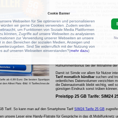
Die Simde Tarife gibt es dabei für wenig 
Datenvolumen im 1&1 5G Netz und Vodafo
Alle 5G-Tarife
sind mit einem Laufzeitver
Cookie Banner
Anschlusspreis erhältlich. Der Anschluss
beim Laufzeitvertrag.
 unsere Webseiten für Sie optimieren und personalisieren
 würden wir gerne Cookies verwenden. Zudem werden
Den Tarif gibt es auch mit einer Laufzei
gebraucht, um Funktionen von Soziale Media Plattformen
mtl. 6,99 Euro statt 12,99 Euro bei eine
zu können, Zugriffe auf unsere Webseiten zu analysieren
Euro (Laufzeitvertrag) oder 9,99 Euro (mtl
rmationen zur Verwendung unserer Webseiten an unsere
Nu
bekommen unsere Leser 25 GB Datenvo
r in den Bereichen der sozialen Medien, Anzeigen und
von 50 Mbit/s im Drillisch Netz. Der Tarif
weiterzugeben. Sind Sie widerruflich mit der Nutzung von
Datenautomatik, welche man aber auch 
s auf unseren Webseiten einverstanden?(
mehr dazu
)
Hier gibt es eine Telefon-Flatrate für Ge
dt.Mobilfunknetz und in das dt.Festnetz.
SMS-Flatrate inklusive. Ferner gibt es 6
Rufnummernbonus bei der Mitnahme der
Damit ist Simde vor allem für Nutzer int
Tarif monatlich kündbar
suchen und tro
arife ab 4,99 Euro: Die besten Spartipps
ordentliches Datenvolumen verzichten mö
ei den Allnet Flats -Bild: © Tarifrechner.de
die Datenautomatik bleibt wichtig, weil 
günstigen Eindruck sonst trüben können.
Preistipp 25 GB Tarife: SIM24 25
 GB Tarif. So kann man auf den Smartphone Tarif
SIM24 Tarife 25 GB
zugreife
en unsere Leser eine Handy-Flatrate für Gespräche in das dt.Mobilfunknetz un