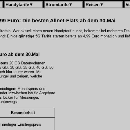
Handytarife
▼
Stromtarife
▼
Reisen
▼
V
,99 Euro: Die besten Allnet-Flats ab dem 30.Mai
terhin. Wer aktuell einen neuen Handytarif sucht, bekommt bei mehreren Dis
end: Einige
günstige 5G Tarife
starten bereits ab 4,99 Euro monatlich und lie
 Euro ab dem 30.Mai
stens 20 GB Datenvolumen
 25 GB, 30 GB, 35 GB, 40 GB, 50
ch klar teurer waren. Mit
hungel und zeigen, welche
s niedrigem Monatspreis und
indet inzwischen häufig Angebote
s locker für Messenger,
 unterwegs.
Besonderheit
r niedriger Einstiegspreis