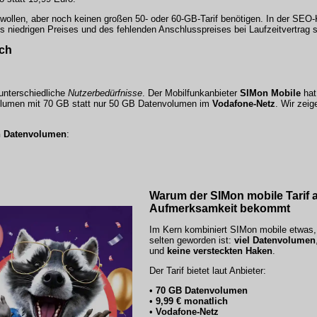
e wollen, aber noch keinen großen 50- oder 60-GB-Tarif benötigen. In der SEO-
 niedrigen Preises und des fehlenden Anschlusspreises bei Laufzeitvertrag s
ch
unterschiedliche
Nutzerbedürfnisse
. Der Mobilfunkanbieter
SIMon Mobile
hat
volumen mit 70 GB statt nur 50 GB Datenvolumen im
Vodafone-Netz
. Wir zeig
n Datenvolumen
:
Warum der SIMon mobile Tarif ak
Aufmerksamkeit bekommt
Im Kern kombiniert SIMon mobile etwas,
selten geworden ist:
viel Datenvolumen
und
keine versteckten Haken
.
Der Tarif bietet laut Anbieter:
•
70 GB Datenvolumen
•
9,99 € monatlich
•
Vodafone-Netz