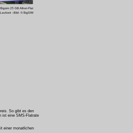
Bigsim 25 GB Allnet-Flat
Laufzeit --Bild: © BigSIM
reis. So gibt es den
h ist eine SMS-Flatrate
it einer monatlichen