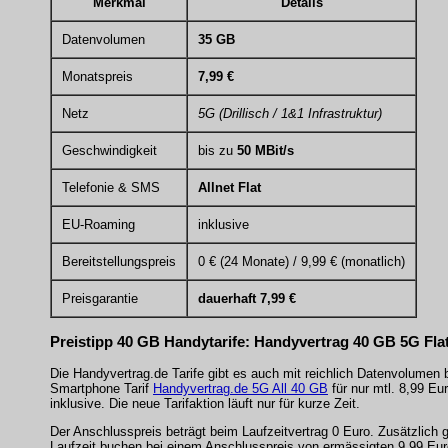
Merkmal
Details
Datenvolumen
35 GB
Monatspreis
7,99 €
Netz
5G (Drillisch / 1&1 Infrastruktur)
Geschwindigkeit
bis zu
50 MBit/s
Telefonie & SMS
Allnet Flat
EU-Roaming
inklusive
Bereitstellungspreis
0 € (24 Monate) / 9,99 € (monatlich)
Preisgarantie
dauerhaft 7,99 €
Preistipp 40 GB Handytarife: Handyvertrag 40 GB 5G Fla
Die Handyvertrag.de Tarife gibt es auch mit reichlich Datenvolumen 
Smartphone Tarif
Handyvertrag.de 5G All 40 GB
für nur mtl. 8,99 Eu
inklusive. Die neue Tarifaktion läuft nur für kurze Zeit.
Der Anschlusspreis beträgt beim Laufzeitvertrag 0 Euro. Zusätzlich
Laufzeit buchen bei einem Anschlusspreis von ermässigten 9,99 Euro