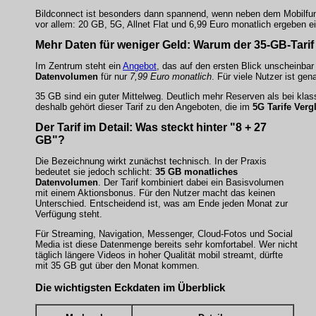
Bildconnect ist besonders dann spannend, wenn neben dem Mobilfunkta
vor allem: 20 GB, 5G, Allnet Flat und 6,99 Euro monatlich ergeben ei
Mehr Daten für weniger Geld: Warum der
35-GB-Tarif
Im Zentrum steht ein
Angebot
, das auf den ersten Blick unscheinba
Datenvolumen
für nur
7,99 Euro monatlich
. Für viele Nutzer ist gen
35 GB sind ein guter Mittelweg. Deutlich mehr Reserven als bei kla
deshalb gehört dieser Tarif zu den Angeboten, die im
5G Tarife Verg
Der Tarif im Detail: Was steckt hinter "8 + 27
GB"?
Die Bezeichnung wirkt zunächst technisch. In der Praxis
bedeutet sie jedoch schlicht:
35 GB monatliches
Datenvolumen
. Der Tarif kombiniert dabei ein Basisvolumen
mit einem Aktionsbonus. Für den Nutzer macht das keinen
Unterschied. Entscheidend ist, was am Ende jeden Monat zur
Verfügung steht.
Für Streaming, Navigation, Messenger, Cloud-Fotos und Social
Media ist diese Datenmenge bereits sehr komfortabel. Wer nicht
täglich längere Videos in hoher Qualität mobil streamt, dürfte
mit 35 GB gut über den Monat kommen.
Die wichtigsten Eckdaten im Überblick