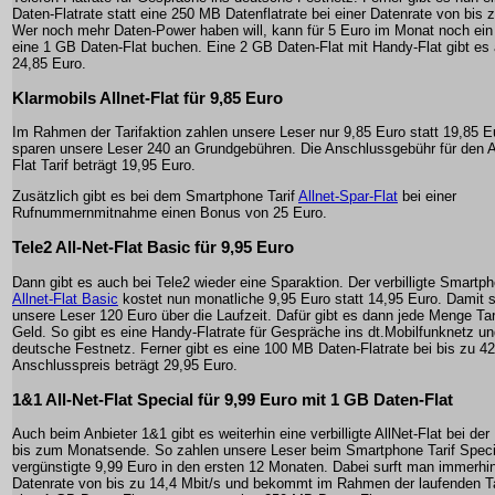
Daten-Flatrate statt eine 250 MB Datenflatrate bei einer Datenrate von bis z
Wer noch mehr Daten-Power haben will, kann für 5 Euro im Monat noch ein
eine 1 GB Daten-Flat buchen. Eine 2 GB Daten-Flat mit Handy-Flat gibt es 
24,85 Euro.
Klarmobils Allnet-Flat für 9,85 Euro
Im Rahmen der Tarifaktion zahlen unsere Leser nur 9,85 Euro statt 19,85 E
sparen unsere Leser 240 an Grundgebühren. Die Anschlussgebühr für den A
Flat Tarif beträgt 19,95 Euro.
Zusätzlich gibt es bei dem Smartphone Tarif
Allnet-Spar-Flat
bei einer
Rufnummernmitnahme einen Bonus von 25 Euro.
Tele2 All-Net-Flat Basic für 9,95 Euro
Dann gibt es auch bei Tele2 wieder eine Sparaktion. Der verbilligte Smartph
Allnet-Flat Basic
kostet nun monatliche 9,95 Euro statt 14,95 Euro. Damit 
unsere Leser 120 Euro über die Laufzeit. Dafür gibt es dann jede Menge Tari
Geld. So gibt es eine Handy-Flatrate für Gespräche ins dt.Mobilfunknetz un
deutsche Festnetz. Ferner gibt es eine 100 MB Daten-Flatrate bei bis zu 42
Anschlusspreis beträgt 29,95 Euro.
1&1 All-Net-Flat Special für 9,99 Euro mit 1 GB Daten-Flat
Auch beim Anbieter 1&1 gibt es weiterhin eine verbilligte AllNet-Flat bei der
bis zum Monatsende. So zahlen unsere Leser beim Smartphone Tarif Speci
vergünstigte 9,99 Euro in den ersten 12 Monaten. Dabei surft man immerhin
Datenrate von bis zu 14,4 Mbit/s und bekommt im Rahmen der laufenden Ta