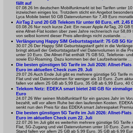
fällt auf
07.08.26 Im deutschen Mobilfunkmarkt ist bei Tarifen unter 10
inzwischen einiges los. Trotzdem sticht ein Angebot besonder
Lyca Mobile bietet 50 GB Datenvolumen für 7,49 Euro monatlich
AirTag 2 und 20 GB Telekom für unter 60 Euro, eff. 2,45 
03.08.26 Nur noch kurze Zeit: Ein neuer Apple AirTag, 20 GB
eine Allnet-Flat kosten über zwei Jahre rechnerisch nur 58,89
von selbst kommt dieser Preis allerdings nicht zustande. ...
Verlängerung Happy SIM Geburtstagstarif: 75 GB 5G für
30.07.26 Der Happy SIM Geburtstagstarif geht in die Verläng
bringt aktuell der Geburtstagstarif viel Datenvolumen in die Pr
unter 10 Euro. Die Allnet-Flat enthält 75 GB 5G, Telefonie- u
sowie EU-Roaming. Dazu kommen bei der Laufzeitvariante ...
Die besten günstigen 5G Tarife im Juli 2026: Allnet-Flats
Euro im aktuellen Check zum 29. Juli
29.07.26 Auch Ende Juli gibt es mehrere günstige 5G Tarife mit
Flat und viel Datenvolumen für weniger als 10 Euro. Zum aktu
fallen vor allem 25 GB ab 5,99 Euro, 35 GB ab 6,99 Euro, 40 G
Telekom Netz: EDEKA smart bietet 240 GB für einmalige
Euro
24.07.26 Wer seinen Mobilfunktarif für ein ganzes Jahr im Vo
bezahlt, will vor allem Ruhe bei den laufenden Kosten. EDEKA
senkt nun den Preis für das EDEKA smart Jahrespaket Premium
Die besten günstigen 5G Tarife im Juli 2026: Allnet-Flats
Euro im aktuellen Check zum 22. Juli
22.07.26 Im Juli gibt es weiterhin mehrere günstige 5G Tarife m
Flat, 5G-Zugang und viel Datenvolumen unter 10 Euro. Zum a
Stand fallen vor allem 25 GB ab 5,99 Euro, 35 GB ab 6,99 Eu