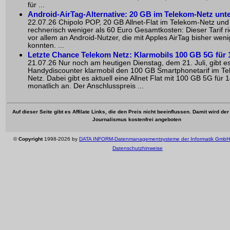
für ...
Android-AirTag-Alternative: 20 GB im Telekom-Netz unt
22.07.26 Chipolo POP, 20 GB Allnet-Flat im Telekom-Netz und
rechnerisch weniger als 60 Euro Gesamtkosten: Dieser Tarif ri
vor allem an Android-Nutzer, die mit Apples AirTag bisher wen
konnten. ...
Letzte Chance Telekom Netz: Klarmobils 100 GB 5G für 
21.07.26 Nur noch am heutigen Dienstag, dem 21. Juli, gibt e
Handydiscounter klarmobil den 100 GB Smartphonetarif im T
Netz. Dabei gibt es aktuell eine Allnet Flat mit 100 GB 5G für 
monatlich an. Der Anschlusspreis ...
Auf dieser Seite gibt es Affilate Links, die den Preis nicht beeinflussen. Damit wird de
Journalismus kostenfrei angeboten
©
Copyright
1998-2026 by
DATA INFORM-Datenmanagementsysteme der Informatik GmbH
Datenschutzhinweise