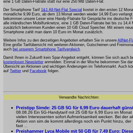
eine 1 GB Daten-Flatrate statt nur eine 250 MB Daten-Flat.
Der Smartphone Tarif
1&1 All-Net-Flat Special
kostet in den ersten 12 Mon
monatliche 9,99 Euro, ab dem 13.Monat werden wieder 14,99 Euro verlangt
bekommen unsere Leser eine Handy-Flatrate für Gespräche ins deutsche F
alle inländischen Mobilfunknetze, eine 1 GB Daten-Flatrate bei bis zu 14,4 
zusätzlich bekommen Kunden einen 10 GB Cloud Speicher. Mit einem ne
Smartphone zahlt man dann 10 Euro im Monat zusätzlich.
Weitere Infos zu den derzeitigen Angeboten erhalten Sie in unsere
AllNet-Fl
Eine große Tarifübersicht mit weiteren Aktionen, Gutscheinen und Freimona
auch
bei unserem Smartphone Tarifvergleich
.
Damit Ihnen in Zukunft kein Spar-Angebot entgeht, können Sie sich auch 
kostenlosen Newsletter
anmelden. Einmal in der Woche bekommen Sie dan
Übersicht an Aktionen und wichtigen Änderungen im Telefonmarkt. Auch k
auf
Twitter
und
Facebook
folgen.
Verwandte Nachrichten:
Preistipp Simde: 25 GB 5G für 6,99 Euro dauerhaft güns
08.08.26 Ein 5G-Handytarif mit 25 GB für 6,99 Euro im Monat 
vielen Interessenten sofort Aufmerksamkeit wecken. Bei der ak
Aktion von sim.de kommt allerdings noch ein Punkt hinzu, der l
fast ...
Preishammer Lyca Mobile mit 50 GB für 7,49 Euro: Diese