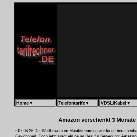
Home
▼
Telefontarife
▼
VDSL/Kabel
▼
Amazon verschenkt 3 Monate M
• 07.04.26 Der Wettbewerb im Musikstreaming war lange berechenbar
Gewohnheit. Doch jetzt sorgt ein neuer Deal für Bewegung:
Amazon 