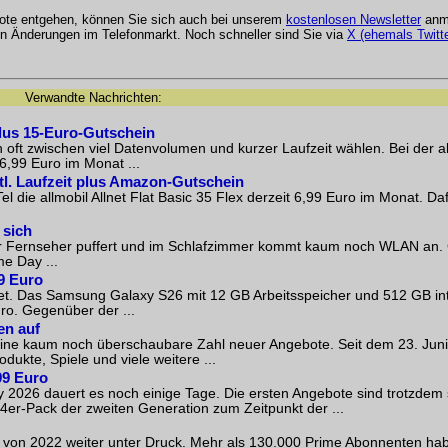
bote entgehen, können Sie sich auch bei unserem
kostenlosen Newsletter
anme
 Änderungen im Telefonmarkt. Noch schneller sind Sie via
X (ehemals Twitte
Verwandte Nachrichten:
plus 15-Euro-Gutschein
ft zwischen viel Datenvolumen und kurzer Laufzeit wählen. Bei der all
 6,99 Euro im Monat ...
tl. Laufzeit plus Amazon-Gutschein
 die allmobil Allnet Flat Basic 35 Flex derzeit 6,99 Euro im Monat. Daf
 sich
der Fernseher puffert und im Schlafzimmer kommt kaum noch WLAN an.
e Day ...
39 Euro
ltet. Das Samsung Galaxy S26 mit 12 GB Arbeitsspeicher und 512 GB i
o. Gegenüber der ...
en auf
eine kaum noch überschaubare Zahl neuer Angebote. Seit dem 23. Juni
ukte, Spiele und viele weitere ...
99 Euro
y 2026 dauert es noch einige Tage. Die ersten Angebote sind trotzdem 
g 4er-Pack der zweiten Generation zum Zeitpunkt der ...
von 2022 weiter unter Druck. Mehr als 130.000 Prime Abonnenten hab