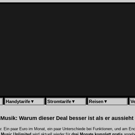
Handytarife
▼
Stromtarife
▼
Reisen
▼
V
usik: Warum dieser Deal besser ist als er aussieht
. Ein paar Euro im Monat, ein paar Unterschiede bei Funktionen, und am Ende
Music Unlimited
wird aktuell wieder für
drei Monate komplett gratis
angebo