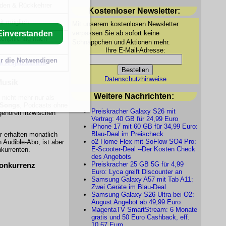
den & Rückkehrer
Kostenloser Newsletter:
it möglich
Mit unserem kostenlosen Newsletter
verpassen Sie ab sofort keine
Einverstanden
tenpflichtig nach
Schnäppchen und Aktionen mehr.
Ihre E-Mail-Adresse:
r die Notwendigen
lle Angebotsseite
Datenschutzhinweise
Musik
Weitere Nachrichten:
 nicht mehr nur als
 Songs
, Podcasts ohne
Preiskracher Galaxy S26 mit
gehören inzwischen
Vertrag: 40 GB für 24,99 Euro
iPhone 17 mit 60 GB für 34,99 Euro:
Blau-Deal im Preischeck
r erhalten monatlich
o2 Home Flex mit SoFlow SO4 Pro:
n Audible-Abo, ist aber
E-Scooter-Deal --Der Kosten Check
nkurrenten.
des Angebots
Preiskracher 25 GB 5G für 4,99
Konkurrenz
Euro: Lyca greift Discounter an
Samsung Galaxy A57 mit Tab A11:
Zwei Geräte im Blau-Deal
Samsung Galaxy S26 Ultra bei O2:
August Angebot ab 49,99 Euro
MagentaTV SmartStream: 6 Monate
gratis und 50 Euro Cashback, eff.
10,67 Euro