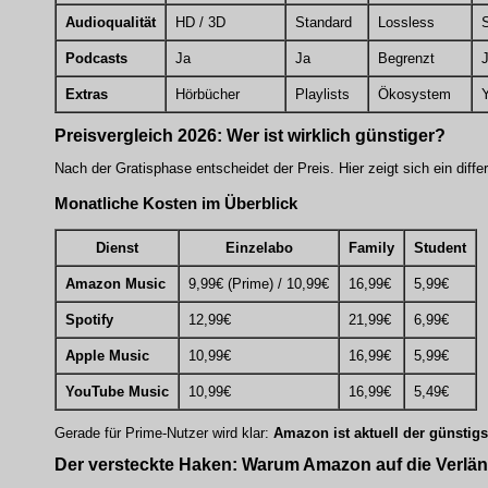
Audioqualität
HD / 3D
Standard
Lossless
Podcasts
Ja
Ja
Begrenzt
Extras
Hörbücher
Playlists
Ökosystem
Preisvergleich 2026: Wer ist wirklich günstiger?
Nach der Gratisphase entscheidet der Preis. Hier zeigt sich ein differ
Monatliche Kosten im Überblick
Dienst
Einzelabo
Family
Student
Amazon Music
9,99€ (Prime) / 10,99€
16,99€
5,99€
Spotify
12,99€
21,99€
6,99€
Apple Music
10,99€
16,99€
5,99€
YouTube Music
10,99€
16,99€
5,49€
Gerade für Prime-Nutzer wird klar:
Amazon ist aktuell der günstigs
Der versteckte Haken: Warum Amazon auf die Verlän