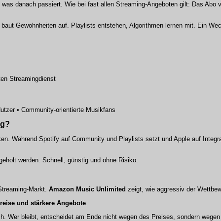
, was danach passiert. Wie bei fast allen Streaming-Angeboten gilt: Das Abo v
, baut Gewohnheiten auf. Playlists entstehen, Algorithmen lernen mit. Ein We
sten Streamingdienst
Nutzer • Community-orientierte Musikfans
eg?
cken. Während Spotify auf Community und Playlists setzt und Apple auf Integ
bgeholt werden. Schnell, günstig und ohne Risiko.
m Streaming-Markt.
Amazon Music Unlimited
zeigt, wie aggressiv der Wettbew
reise und stärkere Angebote
.
lsch. Wer bleibt, entscheidet am Ende nicht wegen des Preises, sondern wege