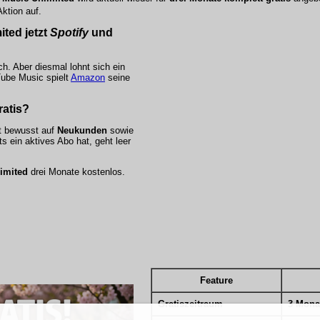
ktion auf.
ited
jetzt
Spotify
und
h. Aber diesmal lohnt sich ein
ube Music
spielt
Amazon
seine
ratis?
ot bewusst auf
Neukunden
sowie
s ein aktives Abo hat, geht leer
imited
drei Monate kostenlos.
Feature
Gratiszeitraum
3 Mona