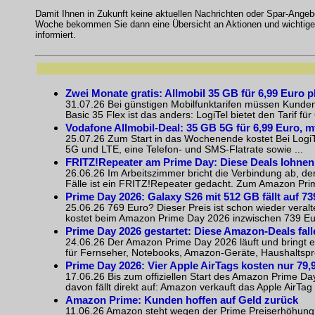
Damit Ihnen in Zukunft keine aktuellen Nachrichten oder Spar-Ange
Woche bekommen Sie dann eine Übersicht an Aktionen und wichtigen
informiert.
Zwei Monate gratis: Allmobil 35 GB für 6,99 Euro 
31.07.26 Bei günstigen Mobilfunktarifen müssen Kunden o
Basic 35 Flex ist das anders: LogiTel bietet den Tarif für
Vodafone Allmobil-Deal: 35 GB 5G für 6,99 Euro, m
25.07.26 Zum Start in das Wochenende kostet Bei LogiTel
5G und LTE, eine Telefon- und SMS-Flatrate sowie ...
FRITZ!Repeater am Prime Day: Diese Deals lohnen
26.06.26 Im Arbeitszimmer bricht die Verbindung ab, 
Fälle ist ein FRITZ!Repeater gedacht. Zum Amazon Prim
Prime Day 2026: Galaxy S26 mit 512 GB fällt auf 7
25.06.26 769 Euro? Dieser Preis ist schon wieder vera
kostet beim Amazon Prime Day 2026 inzwischen 739 Eur
Prime Day 2026 gestartet: Diese Amazon-Deals fall
24.06.26 Der Amazon Prime Day 2026 läuft und bringt 
für Fernseher, Notebooks, Amazon-Geräte, Haushaltsprod
Prime Day 2026: Vier Apple AirTags kosten nur 79,
17.06.26 Bis zum offiziellen Start des Amazon Prime Da
davon fällt direkt auf: Amazon verkauft das Apple AirTa
Amazon Prime: Kunden hoffen auf Geld zurück
11.06.26 Amazon steht wegen der Prime Preiserhöhung 