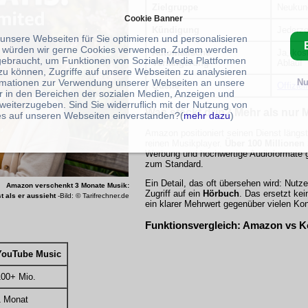
Zielgruppe
Neukun
Cookie Banner
Kündigung
Jederze
 unsere Webseiten für Sie optimieren und personalisieren
 würden wir gerne Cookies verwenden. Zudem werden
Automatische
Ja, kos
gebraucht, um Funktionen von Soziale Media Plattformen
Verlängerung
Ablauf
zu können, Zugriffe auf unsere Webseiten zu analysieren
rmationen zur Verwendung unserer Webseiten an unsere
Nu
Quelle
Offizie
r in den Bereichen der sozialen Medien, Anzeigen und
weiterzugeben. Sind Sie widerruflich mit der Nutzung von
Was steckt drin? Mehr als nur 
s auf unseren Webseiten einverstanden?(
mehr dazu
)
Amazon positioniert seinen Dienst längst
reinen Musikplayer.
Über 100 Millionen
Werbung und hochwertige Audioformate 
zum Standard.
Ein Detail, das oft übersehen wird: Nutze
Amazon verschenkt 3 Monate Musik:
Zugriff auf ein
Hörbuch
. Das ersetzt kei
t als er aussieht
-Bild: © Tarifrechner.de
ein klarer Mehrwert gegenüber vielen Ko
Funktionsvergleich: Amazon vs 
YouTube Music
100+ Mio.
1 Monat