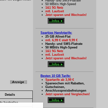
Handy- und SMS-Flatrate
50 MBit/s High-Speed
1&1 5G Netz
mtl. Laufzeit
Jetzt sparen und Wechseln!
...Infos ►
Spartipp Handytarife:
25 GB Allnet-Flat
mtl. 6,99 € statt 9,99 €
Handy- und SMS-Flatrate
50 MBit/s High-Speed
1&1 5G Netz
mtl. Laufzeit
Jetzt sparen und Wechseln!
...Infos ►
Besten 10 GB Tarife:
Spartarife ab 3,99 €
Sparwochen mit Rabatten,
Gutscheinen,
Anschlusspreisbefreiungen
Jetzt sparen und Vergleichen!
Details
...Infos ►
te kostenlos