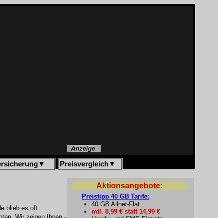
ersicherung
▼
Preisvergleich
▼
Aktionsangebote:
Preistipp 40 GB Tarife:
40 GB Allnet-Flat
 blieb es oft
mtl. 8,99 € statt 14,99 €
ten. Wir zeigen Ihnen -