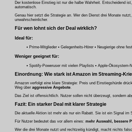
Der kostenlose Einstieg ist nur die halbe Wahrheit. Entscheidend ist
automatisch.
Genau hier setzt die Strategie an. Wer den Dienst drei Monate nutzt
unwahrscheinlicher.
Für wen lohnt sich der Deal wirklich?
Ideal für:
• Prime-Mitglieder • Gelegenheits-Hörer • Neugierige ohne fe
Weniger geeignet für:
• Spotify-Poweruser mit vielen Playlists • Apple-Ökosystem-
Einordnung: Wie stark ist Amazon im Streaming-Kri
Amazon verfolgt eine klare Strategie: Preis und Einstiegshürde drü
Weg über
aggressive Angebote
.
Das Ziel ist offensichtlich. Nutzer sollen nicht überzeugt, sondern a
Fazit: Ein starker Deal mit klarer Strategie
Die aktuelle Aktion ist mehr als nur ein Rabatt. Sie ist ein Signal i
Für Nutzer bedeutet das vor allem eines:
mehr Auswahl, bessere P
Wer die drei Monate nutzt und rechtzeitig kündigt, macht nichts fa