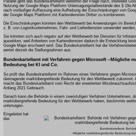
Parallel geht das Bundeskartellamt weiterhin der Frage nach, inwieweit Go
Nutzung der Google Maps Plattform Untersagungstatbestände des § 19a Ab
nach vorläufiger Auffassung eine Aufhebung der Einschränkungen von Googl
der Google Maps Plattform mit Kartendiensten Dritter zu kombinieren.
Die Einschränkungen könnten den Wettbewerb bei Anwendungen im Bereich 
z. B. von Logistikunternehmen, Fahr- und Lieferdiensten verwendet werden,
Sie könnten sich auch negativ auf den Wettbewerb bei Diensten für Infot
auswirken, weil Anbietern von Kartendiensten dadurch die Entwicklung leist
Google Maps erschwert wird. Das Bundeskartellamt hat die Verfahrensbetei
wertet derzeit die Stellungnahmen aus.
Bundeskartellamt mit Verfahren gegen Microsoft --Mögliche m
Bedeutung bei KI und Co.
So prüft das Bundeskartellamt im Rahmen eines Verfahrens gegen Microso
überragende marktübergreifende Bedeutung für den Wettbewerb zukommt. 
macht das Bundeskartellamt vom Recht der erweiterten Missbrauchsaufsich
Anfang 2021 Gebrauch.
Danach kann die Behörde in einem zweistufigen Verfahren Unternehmen, di
marktübergreifende Bedeutung für den Wettbewerb haben, bestimmte wett
untersagen.
Eingeleitet hat
das
Bundeskartellamt: Behörd
--Mögliche marktübergreifende Bedeutung bei 