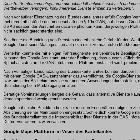
Dienste für Infotainmentsysteme nur gebündelt anbietet, weil sich dadurch
Wettbewerber verringern, konkurrierende Dienste einzeln zu vertreiben."
.
Nach vorläufiger Einschätzung des Bundeskartellamtes erfüllt Googles Ver
mehrerer Tatbestände des neugeschaffenen § 19a GWB, auf dessen Grund
die Adressaten der Vorschriften dazu verpflichten kann, die jeweiligen Prak
nicht sachlich gerechtfertigt sind.
So könnte die Bündelung von Diensten eine erhebliche Gefahr für den Wettb
Google damit seine Machtposition auf noch nicht vermachteten Märkte aus
Weiterhin könnte die mit einigen Fahrzeugherstellern vereinbarte Beteilig
Nutzung des Google Assistant unter der Bedingung, dass ausschließlich de
Sprachassistent in der GAS Infotainment Plattform installiert wird, problema
Nach vorläufiger Einschätzung des Bundeskartellamtes könnten darüber hi
mit denen Google GAS-Lizenznehmer dazu verpflichtet, die Google-Dienste 
bzw. sie in der Bildschirmanzeige vor anderen Anwendungen darzustellen, 
Behinderung beim Marktzugang erfüllen.
Derartige Voreinstellungen bergen die Gefahr, dass alternative Dienste 
dementsprechend wenig genutzt werden.
Google hat solche Praktiken bereits bei mobilen Endgeräten erfolgreich z
Absicherung seiner Marktposition eingesetzt. Schließlich könnte Google na
des Bundeskartellamtes die Interoperabilität ihrer Dienste in der GAS Infot
Dritter erschweren bzw. verweigern.
Google Maps Plattform im Visier des Kartellamtes