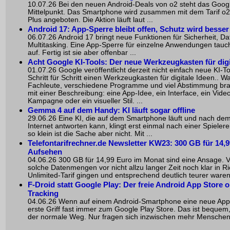
10.07.26 Bei den neuen Android-Deals von o2 steht das Goog
Mittelpunkt. Das Smartphone wird zusammen mit dem Tarif 
Plus angeboten. Die Aktion läuft laut ...
Android 17: App-Sperre bleibt offen, Schutz wird besser
06.07.26 Android 17 bringt neue Funktionen für Sicherheit, D
Multitasking. Eine App-Sperre für einzelne Anwendungen tauch
auf. Fertig ist sie aber offenbar ...
Acht Google KI-Tools: Der neue Werkzeugkasten für digi
01.07.26 Google veröffentlicht derzeit nicht einfach neue KI-T
Schritt für Schritt einen Werkzeugkasten für digitale Ideen.. 
Fachleute, verschiedene Programme und viel Abstimmung brau
mit einer Beschreibung: eine App-Idee, ein Interface, ein Vide
Kampagne oder ein visueller Stil. ...
Gemma 4 auf dem Handy: KI läuft sogar offline
29.06.26 Eine KI, die auf dem Smartphone läuft und nach d
Internet antworten kann, klingt erst einmal nach einer Spieler
so klein ist die Sache aber nicht. Mit ...
Telefontarifrechner.de Newsletter KW23: 300 GB für 14,9
Aufsehen
04.06.26 300 GB für 14,99 Euro im Monat sind eine Ansage. Vo
solche Datenmengen vor nicht allzu langer Zeit noch klar in 
Unlimited-Tarif gingen und entsprechend deutlich teurer waren.
F-Droid statt Google Play: Der freie Android App Store
Tracking
04.06.26 Wenn auf einem Android-Smartphone eine neue App 
erste Griff fast immer zum Google Play Store. Das ist bequem
der normale Weg. Nur fragen sich inzwischen mehr Menschen,