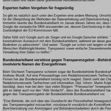
diese Daten und haben daher gravierende Wettbewerbsnachteile."
.
Experten halten Vorgehen für fragwürdig
So gibt es natürlich auch unter den Experten eine andere Meinung. Umstritt
für die Überprüfung der Methoden der Datenerhebung und Datensammlung üb
Immerhin räumte das Bundeskartellamt im Januar diesen Jahres ein, dass 
Google der europäische DMA anzuwenden sei, dessen Durchsetzung in die 
Zuständigkeit der EU-Kommission fällt.
Daher fühlt sich Google auch als Sieger und ein Google-Sprecher erklärte:
konstruktiven Austausch mit dem Bundeskartellamt, während wir daran gea
Bedenken zu adressieren"
. Und weiter:
"Google sei schon seit langem in de
Menschen Wahlmöglichkeiten, Transparenz sowie einfache Steuerelemente 
Verwaltung ihrer Daten zu helfen."
.
Bundeskartellamt verstösst gegen Transparenzgebot --Behörd
involvierte Namen der Energiefirmen
Beim Stichwort Transparenz scheitert sogar die Bundesbehörde Bundeskarte
Andreas Mundt. Auf eine Presseanfrage vom Redaktionsnetzwerk Tarifrec
Firmen hat das Bundeskartellamt bislang nicht reagiert. Damit sieht der C
Redaktionsnetzwerk Tarifrechner und Informatiker, Dipl. Inform. Martin Kop
bestätigt, dass man bei dem -laut vielen Bürgern- "Preiswucher" hinwegsehe
gibt es daher auch nur den "Alibi Verdacht", dass das Bundeskartellamt han
gegen das Transparenzgebot der Bundesbehörde Bundeskartellamt vor.
"Eine Behörde, die sich über das Grundrecht der Pressefreiheit hinwegsetzt
das Transparenzgebot missachtet, missbraucht vorsätzlich die Kontrollfunk
Berichterstattung von Amtsträgern und Behördenmitarbeitern durch die Pre