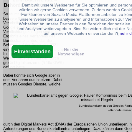
Damit wir unsere Webseiten für Sie optimieren und person
Behörde missachtet Regeln
würden wir gerne Cookies verwenden. Zudem werden Cooki
So räumt Google den Nutzern
Funktionen von Soziale Media Plattformen anbieten zu könn
bessere Wahlmöglichkeiten bei der
unsere Webseiten zu analysieren und Informationen zur Ve
Verarbeitung ihrer Daten durch
Webseiten an unsere Partner in den Bereichen der sozialen
Google ein. Entsprechende
und Analysen weiterzugeben. Sind Sie widerruflich mit der N
Verpflichtungszusagen sind das
auf unseren Webseiten einverstanden?(
mehr d
Ergebnis eines Verfahrens des
Bundeskartellamtes, das die
Behörde auf der Basis des 2021
Nur die
eingeführten neuen kartellrechtlichen
Einverstanden
Notwendigen
Instruments gegen
Wettbewerbsgefährdungen durch
große Digitalkonzerne (§ 19a GWB)
geführt hatte.
Dabei konnte sich Google aber in
dem Verfahren durchsetzen. Dabei
müssen Googles Dienste, welche
Bundeskartellamt gegen Google: Faul
--Behörde missac
durch den Digital Markets Act (DMA) der Europäischen Union unterliegen, n
Anforderungen des Bundeskartellamtes unterliegen. Dazu zählen dann Goo