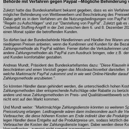
Behörde mit Verfahren gegen Paypal --Mögliche Behinderung
Zuletzt hatte das Bundeskartellamt bekannt gegeben, dass es ein Verfahr
möglicher Behinderung von Wettbewerbern und Beschränkung des Preiswett
Dabei geht es in dem Verfahren um die Nutzungsbedingungen von PayPal f
"Regeln zu Aufschlägen" und zur "Darstellung von PayPal". Zuletzt gab es
Credential Stuffing-Angriff in der Zeit zwischen dem 6. und 8. Dezember 20
einen Monat später die betroffenden Kunden.
So dürfen laut der Bundesbehörde Händlerinnen und Händler ihre Waren und
niedrigeren Preisen anbieten, wenn die Kundinnen und Kunden für die Beza
Zahlungsmethode als PayPal wählen. Ferner dürfen die Verkäuferinnen und 
andere Zahlungsmethoden als PayPal zum Ausdruck bringen, oder z.B. der
und Kunden komfortabler gestalten.
Andreas Mundt, Präsident des Bundeskartellamtes dazu:
"Diese Klauseln 
beschränken und einen Verstoß gegen das Missbrauchsverbot darstellen. Wi
welche Marktmacht PayPal zukommt und in wie weit Online-Händler darauf
Zahlungsmethode anzubieten."
.
So könnten Händler daran gehindert werden, die unterschiedlich hohen Kos
Zahlungsmethoden über entsprechende Aufschläge oder Rabatte zu berücks
andere und neue Zahlungsmethoden im Preis- und Qualitätswettbewerb sch
nicht erst auf den Markt kommen.
Und Mundt weiter:
"Marktmächtige Zahlungsdienste könnten so weiteren Spi
Preissetzung erlangen. Leidtragende wären dann insbesondere auch die Ve
Verbraucher, die diese höheren Kosten am Ende indirekt über die Produktpr
legen Händler diese Entgelte auf die Produktpreise um, sodass letztlich di
Verbraucher die Kosten der Zahlungsdienste tragen. Dabei werden diese Kos
Versandkosten - zumeist nicht separat ausgewiesen.