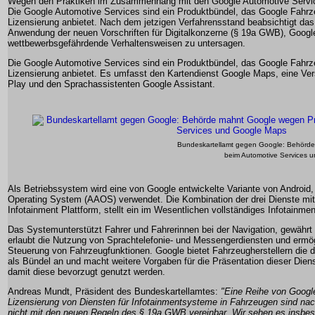
Wegen den Praktiken im Zusammenhang mit den Google Automotive Servi
Die Google Automotive Services sind ein Produktbündel, das Google Fahrze
Lizensierung anbietet. Nach dem jetzigen Verfahrensstand beabsichtigt das
Anwendung der neuen Vorschriften für Digitalkonzerne (§ 19a GWB), Googl
wettbewerbsgefährdende Verhaltensweisen zu untersagen.
Die Google Automotive Services sind ein Produktbündel, das Google Fahrze
Lizensierung anbietet. Es umfasst den Kartendienst Google Maps, eine Ve
Play und den Sprachassistenten Google Assistant.
Bundeskartellamt gegen Google: Behörde
beim Automotive Services 
Als Betriebssystem wird eine von Google entwickelte Variante von Android
Operating System (AAOS) verwendet. Die Kombination der drei Dienste m
Infotainment Plattform, stellt ein im Wesentlichen vollständiges Infotainme
Das Systemunterstützt Fahrer und Fahrerinnen bei der Navigation, gewährt
erlaubt die Nutzung von Sprachtelefonie- und Messengerdiensten und ermög
Steuerung von Fahrzeugfunktionen. Google bietet Fahrzeugherstellern die dr
als Bündel an und macht weitere Vorgaben für die Präsentation dieser Dien
damit diese bevorzugt genutzt werden.
Andreas Mundt, Präsident des Bundeskartellamtes:
"Eine Reihe von Google
Lizensierung von Diensten für Infotainmentsysteme in Fahrzeugen sind nac
nicht mit den neuen Regeln des § 19a GWB vereinbar. Wir sehen es insbes