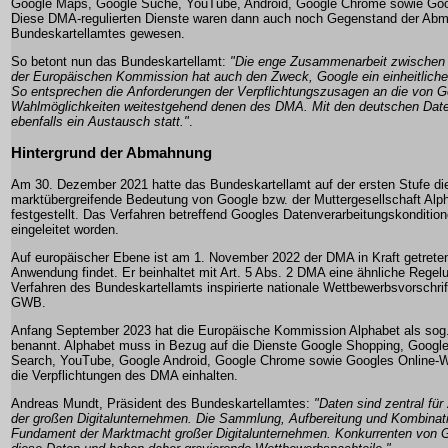
Google Maps, Google Suche, YouTube, Android, Google Chrome sowie Goo
Diese DMA-regulierten Dienste waren dann auch noch Gegenstand der Ab
Bundeskartellamtes gewesen.
So betont nun das Bundeskartellamt:
"Die enge Zusammenarbeit zwischen
der Europäischen Kommission hat auch den Zweck, Google ein einheitlich
So entsprechen die Anforderungen der Verpflichtungszusagen an die von G
Wahlmöglichkeiten weitestgehend denen des DMA. Mit den deutschen Dat
ebenfalls ein Austausch statt."
.
Hintergrund der Abmahnung
Am 30. Dezember 2021 hatte das Bundeskartellamt auf der ersten Stufe di
marktübergreifende Bedeutung von Google bzw. der Muttergesellschaft Alph
festgestellt. Das Verfahren betreffend Googles Datenverarbeitungskondition
eingeleitet worden.
Auf europäischer Ebene ist am 1. November 2022 der DMA in Kraft getreten
Anwendung findet. Er beinhaltet mit Art. 5 Abs. 2 DMA eine ähnliche Rege
Verfahren des Bundeskartellamts inspirierte nationale Wettbewerbsvorschrif
GWB.
Anfang September 2023 hat die Europäische Kommission Alphabet als sog.
benannt. Alphabet muss in Bezug auf die Dienste Google Shopping, Googl
Search, YouTube, Google Android, Google Chrome sowie Googles Online-
die Verpflichtungen des DMA einhalten.
Andreas Mundt, Präsident des Bundeskartellamtes:
"Daten sind zentral fü
der großen Digitalunternehmen. Die Sammlung, Aufbereitung und Kombina
Fundament der Marktmacht großer Digitalunternehmen. Konkurrenten von G