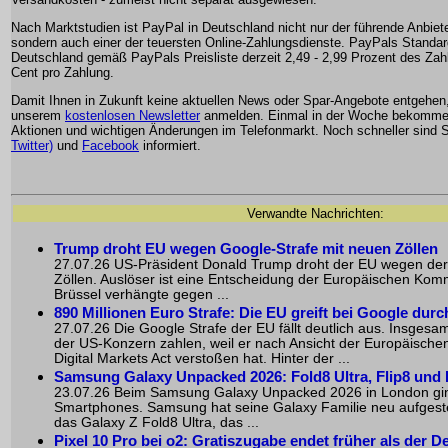
Nach Marktstudien ist PayPal in Deutschland nicht nur der führende Anbiete
sondern auch einer der teuersten Online-Zahlungsdienste. PayPals Standar
Deutschland gemäß PayPals Preisliste derzeit 2,49 - 2,99 Prozent des Zah
Cent pro Zahlung.
Damit Ihnen in Zukunft keine aktuellen News oder Spar-Angebote entgehen
unserem
kostenlosen Newsletter
anmelden. Einmal in der Woche bekommen
Aktionen und wichtigen Änderungen im Telefonmarkt. Noch schneller sind S
Twitter)
und
Facebook
informiert.
Verwandte Nachrichten:
Trump droht EU wegen Google-Strafe mit neuen Zöllen
27.07.26 US-Präsident Donald Trump droht der EU wegen der
Zöllen. Auslöser ist eine Entscheidung der Europäischen Komm
Brüssel verhängte gegen ...
890 Millionen Euro Strafe: Die EU greift bei Google durc
27.07.26 Die Google Strafe der EU fällt deutlich aus. Insgesam
der US-Konzern zahlen, weil er nach Ansicht der Europäisch
Digital Markets Act verstoßen hat. Hinter der ...
Samsung Galaxy Unpacked 2026: Fold8 Ultra, Flip8 und K
23.07.26 Beim Samsung Galaxy Unpacked 2026 in London gin
Smartphones. Samsung hat seine Galaxy Familie neu aufgestel
das Galaxy Z Fold8 Ultra, das ...
Pixel 10 Pro bei o2: Gratiszugabe endet früher als der D