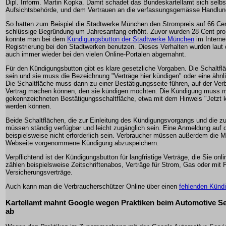
Dipl. Inform. Martin Kopka. Damit schadet das Bundeskartellamt sich selb
Aufsichtsbehörde, und dem Vertrauen an die verfassungsgemässe Handlun
So hatten zum Beispiel die Stadtwerke München den Strompreis auf 66 Ce
schlüssige Begründung um Jahresanfang erhöht. Zuvor wurden 28 Cent pro 
konnte man bei dem
Kündigungsbutton der Stadtwerke München
im Interne
Registrierung bei den Stadtwerken benutzen. Dieses Verhalten wurden laut
auch immer wieder bei den vielen Online-Portalen abgemahnt.
Für den Kündigungsbutton gibt es klare gesetzliche Vorgaben. Die Schaltfl
sein und sie muss die Bezeichnung "Verträge hier kündigen" oder eine ähnl
Die Schaltfläche muss dann zu einer Bestätigungsseite führen, auf der V
Vertrag machen können, den sie kündigen möchten. Die Kündigung muss mit
gekennzeichneten Bestätigungsschaltfläche, etwa mit dem Hinweis "Jetzt 
werden können.
Beide Schaltflächen, die zur Einleitung des Kündigungsvorgangs und die z
müssen ständig verfügbar und leicht zugänglich sein. Eine Anmeldung auf d
beispielsweise nicht erforderlich sein. Verbraucher müssen außerdem die Mö
Webseite vorgenommene Kündigung abzuspeichern.
Verpflichtend ist der Kündigungsbutton für langfristige Verträge, die Sie o
zählen beispielsweise Zeitschriftenabos, Verträge für Strom, Gas oder mit 
Versicherungsverträge.
Auch kann man die Verbraucherschützer Online über einen
fehlenden Künd
Kartellamt mahnt Google wegen Praktiken beim Automotive S
ab