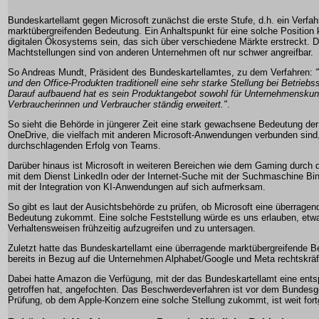
Bundeskartellamt gegen Microsoft zunächst die erste Stufe, d.h. ein Verfah
marktübergreifenden Bedeutung. Ein Anhaltspunkt für eine solche Position 
digitalen Ökosystems sein, das sich über verschiedene Märkte erstreckt. 
Machtstellungen sind von anderen Unternehmen oft nur schwer angreifbar.
So Andreas Mundt, Präsident des Bundeskartellamtes, zu dem Verfahren:
und den Office-Produkten traditionell eine sehr starke Stellung bei Betrie
Darauf aufbauend hat es sein Produktangebot sowohl für Unternehmenskun
Verbraucherinnen und Verbraucher ständig erweitert."
.
So sieht die Behörde in jüngerer Zeit eine stark gewachsene Bedeutung de
OneDrive, die vielfach mit anderen Microsoft-Anwendungen verbunden sind
durchschlagenden Erfolg von Teams.
Darüber hinaus ist Microsoft in weiteren Bereichen wie dem Gaming durch 
mit dem Dienst LinkedIn oder der Internet-Suche mit der Suchmaschine Bin
mit der Integration von KI-Anwendungen auf sich aufmerksam.
So gibt es laut der Ausichtsbehörde zu prüfen, ob Microsoft eine überrage
Bedeutung zukommt. Eine solche Feststellung würde es uns erlauben, etw
Verhaltensweisen frühzeitig aufzugreifen und zu untersagen.
Zuletzt hatte das Bundeskartellamt eine überragende marktübergreifende 
bereits in Bezug auf die Unternehmen Alphabet/Google und Meta rechtskräf
Dabei hatte Amazon die Verfügung, mit der das Bundeskartellamt eine ents
getroffen hat, angefochten. Das Beschwerdeverfahren ist vor dem Bundesge
Prüfung, ob dem Apple-Konzern eine solche Stellung zukommt, ist weit fort