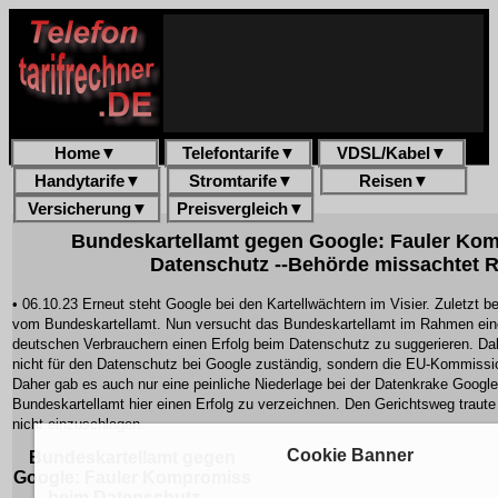
Home
▼
Telefontarife
▼
VDSL/Kabel
▼
Handytarife
▼
Stromtarife
▼
Reisen
▼
Versicherung
▼
Preisvergleich
▼
Bundeskartellamt gegen Google: Fauler Ko
Datenschutz --Behörde missachtet 
• 06.10.23 Erneut steht Google bei den Kartellwächtern im Visier. Zuletz
vom Bundeskartellamt. Nun versucht das Bundeskartellamt im Rahmen ein
deutschen Verbrauchern einen Erfolg beim Datenschutz zu suggerieren. Dab
nicht für den Datenschutz bei Google zuständig, sondern die EU-Kommissi
Daher gab es auch nur eine peinliche Niederlage bei der Datenkrake Googl
Bundeskartellamt hier einen Erfolg zu verzeichnen. Den Gerichtsweg traute 
nicht einzuschlagen.
Cookie Banner
Bundeskartellamt gegen
Google: Fauler Kompromiss
beim Datenschutz --