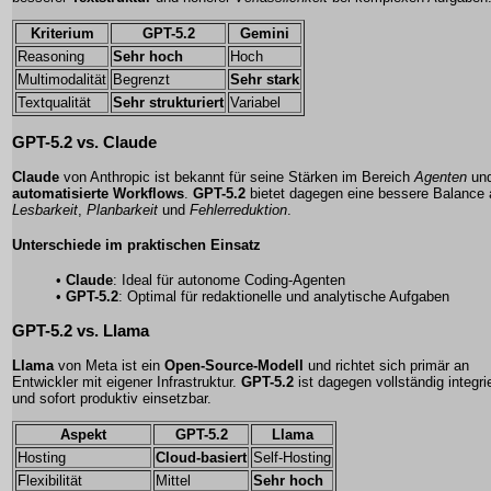
Kriterium
GPT-5.2
Gemini
Reasoning
Sehr hoch
Hoch
Multimodalität
Begrenzt
Sehr stark
Textqualität
Sehr strukturiert
Variabel
GPT-5.2 vs.
Claude
Claude
von Anthropic ist bekannt für seine Stärken im Bereich
Agenten
un
automatisierte Workflows
.
GPT-5.2
bietet dagegen eine bessere Balance
Lesbarkeit
,
Planbarkeit
und
Fehlerreduktion
.
Unterschiede im praktischen Einsatz
•
Claude
: Ideal für autonome Coding-Agenten
•
GPT-5.2
: Optimal für redaktionelle und analytische Aufgaben
GPT-5.2 vs.
Llama
Llama
von Meta ist ein
Open-Source-Modell
und richtet sich primär an
Entwickler mit eigener Infrastruktur.
GPT-5.2
ist dagegen vollständig integrie
und sofort produktiv einsetzbar.
Aspekt
GPT-5.2
Llama
Hosting
Cloud-basiert
Self-Hosting
Flexibilität
Mittel
Sehr hoch