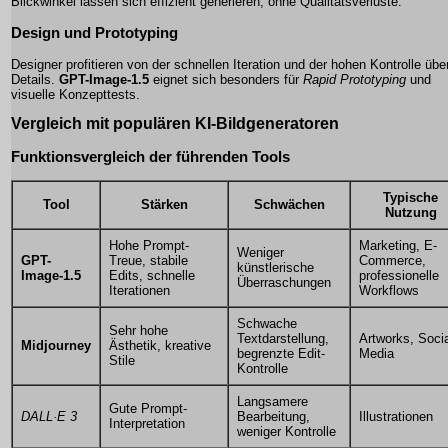
Blickwinkel lassen sich effizient generieren, ohne Qualitätsverluste.
Design und Prototyping
Designer profitieren von der schnellen Iteration und der hohen Kontrolle übe
Details.
GPT-Image-1.5
eignet sich besonders für
Rapid Prototyping
und
visuelle Konzepttests.
Vergleich mit populären KI-Bildgeneratoren
Funktionsvergleich der führenden Tools
Typische
Tool
Stärken
Schwächen
Nutzung
Hohe Prompt-
Marketing, E-
Weniger
GPT-
Treue, stabile
Commerce,
künstlerische
Image-1.5
Edits, schnelle
professionelle
Überraschungen
Iterationen
Workflows
Schwache
Sehr hohe
Textdarstellung,
Artworks, Soci
Midjourney
Ästhetik, kreative
begrenzte Edit-
Media
Stile
Kontrolle
Langsamere
Gute Prompt-
DALL·E 3
Bearbeitung,
Illustrationen
Interpretation
weniger Kontrolle