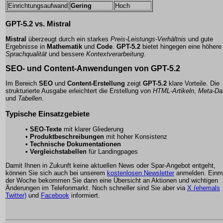
Einrichtungsaufwand
Gering
Hoch
GPT-5.2 vs.
Mistral
Mistral
überzeugt durch ein starkes
Preis-Leistungs-Verhältnis
und gute
Ergebnisse in
Mathematik
und
Code
.
GPT-5.2
bietet hingegen eine höhere
Sprachqualität
und bessere
Kontextverarbeitung
.
SEO- und Content-Anwendungen von
GPT-5.2
Im Bereich
SEO
und
Content-Erstellung
zeigt
GPT-5.2
klare Vorteile. Die
strukturierte Ausgabe erleichtert die Erstellung von
HTML-Artikeln
,
Meta-Da
und
Tabellen
.
Typische Einsatzgebiete
•
SEO-Texte
mit klarer Gliederung
•
Produktbeschreibungen
mit hoher Konsistenz
•
Technische Dokumentationen
•
Vergleichstabellen
für Landingpages
Damit Ihnen in Zukunft keine aktuellen News oder Spar-Angebot entgeht,
können Sie sich auch bei unserem
kostenlosen Newsletter
anmelden. Einma
der Woche bekommen Sie dann eine Übersicht an Aktionen und wichtigen
Änderungen im Telefonmarkt. Noch schneller sind Sie aber via
X (ehemals
Twitter)
und
Facebook
informiert.