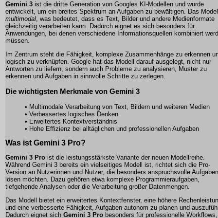
Gemini 3
ist die dritte Generation von Googles KI-Modellen und wurde
entwickelt, um ein breites Spektrum an Aufgaben zu bewältigen. Das Modell
multimodal
, was bedeutet, dass es Text, Bilder und andere Medienformate
gleichzeitig verarbeiten kann. Dadurch eignet es sich besonders für
Anwendungen, bei denen verschiedene Informationsquellen kombiniert wer
müssen.
Im Zentrum steht die Fähigkeit, komplexe Zusammenhänge zu erkennen u
logisch zu verknüpfen. Google hat das Modell darauf ausgelegt, nicht nur
Antworten zu liefern, sondern auch Probleme zu analysieren, Muster zu
erkennen und Aufgaben in sinnvolle Schritte zu zerlegen.
Die wichtigsten Merkmale von Gemini 3
• Multimodale Verarbeitung von Text, Bildern und weiteren Medien
• Verbessertes logisches Denken
• Erweitertes Kontextverständnis
• Hohe Effizienz bei alltäglichen und professionellen Aufgaben
Was ist Gemini 3 Pro?
Gemini 3 Pro
ist die leistungsstärkste Variante der neuen Modellreihe.
Während Gemini 3 bereits ein vielseitiges Modell ist, richtet sich die Pro-
Version an Nutzerinnen und Nutzer, die besonders anspruchsvolle Aufgabe
lösen möchten. Dazu gehören etwa komplexe Programmieraufgaben,
tiefgehende Analysen oder die Verarbeitung großer Datenmengen.
Das Modell bietet ein erweitertes Kontextfenster, eine höhere Rechenleistu
und eine verbesserte Fähigkeit, Aufgaben autonom zu planen und auszufüh
Dadurch eignet sich
Gemini 3 Pro
besonders für professionelle Workflows,