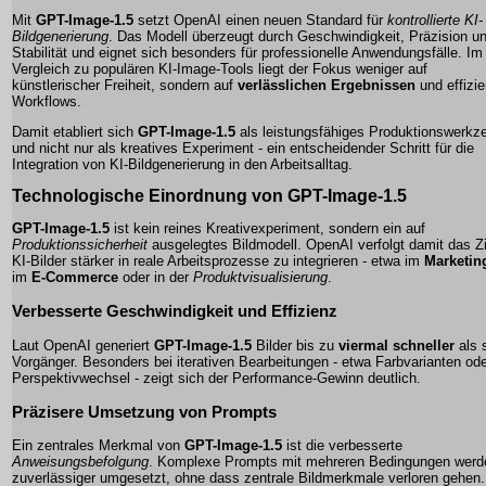
Mit
GPT-Image-1.5
setzt OpenAI einen neuen Standard für
kontrollierte KI-
Bildgenerierung
. Das Modell überzeugt durch Geschwindigkeit, Präzision u
Stabilität und eignet sich besonders für professionelle Anwendungsfälle. Im
Vergleich zu populären KI-Image-Tools liegt der Fokus weniger auf
künstlerischer Freiheit, sondern auf
verlässlichen Ergebnissen
und effizi
Workflows.
Damit etabliert sich
GPT-Image-1.5
als leistungsfähiges Produktionswerkz
und nicht nur als kreatives Experiment - ein entscheidender Schritt für die
Integration von KI-Bildgenerierung in den Arbeitsalltag.
Technologische Einordnung von GPT-Image-1.5
GPT-Image-1.5
ist kein reines Kreativexperiment, sondern ein auf
Produktionssicherheit
ausgelegtes Bildmodell. OpenAI verfolgt damit das Zi
KI-Bilder stärker in reale Arbeitsprozesse zu integrieren - etwa im
Marketin
im
E-Commerce
oder in der
Produktvisualisierung
.
Verbesserte Geschwindigkeit und Effizienz
Laut OpenAI generiert
GPT-Image-1.5
Bilder bis zu
viermal schneller
als 
Vorgänger. Besonders bei iterativen Bearbeitungen - etwa Farbvarianten od
Perspektivwechsel - zeigt sich der Performance-Gewinn deutlich.
Präzisere Umsetzung von Prompts
Ein zentrales Merkmal von
GPT-Image-1.5
ist die verbesserte
Anweisungsbefolgung
. Komplexe Prompts mit mehreren Bedingungen werd
zuverlässiger umgesetzt, ohne dass zentrale Bildmerkmale verloren gehen.