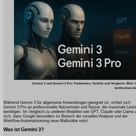
Gemini 3 und Gemini 3 Pro: Funktionen, Vorteile und Vergleich
-Bild: 
tarifrechner.d
Während Gemini 3 für allgemeine Anwendungen geeignet ist, richtet sich
Gemini 3 Pro an professionelle Nutzerinnen und Nutzer, die maximale Leis
benötigen. Im Vergleich zu anderen Modellen wie GPT, Claude oder Llama z
sich, dass Google besonders im Bereich der visuellen Analyse und der
Workflow-Automatisierung neue Maßstäbe setzt.
Was ist Gemini 3?