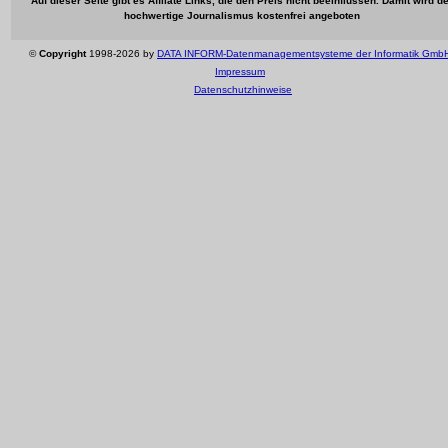
Auf dieser Seite gibt es Affilate Links, die den Preis nicht beeinflussen. Damit wird de
hochwertige Journalismus kostenfrei angeboten
©
Copyright
1998-2026 by
DATA INFORM-Datenmanagementsysteme der Informatik Gmb
Impressum
Datenschutzhinweise