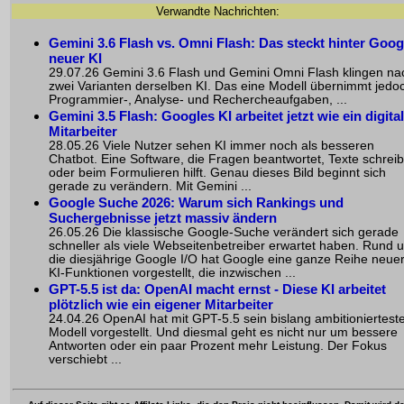
Verwandte Nachrichten:
Gemini 3.6 Flash vs. Omni Flash: Das steckt hinter Goog
neuer KI
29.07.26 Gemini 3.6 Flash und Gemini Omni Flash klingen na
zwei Varianten derselben KI. Das eine Modell übernimmt jedo
Programmier-, Analyse- und Rechercheaufgaben, ...
Gemini 3.5 Flash: Googles KI arbeitet jetzt wie ein digita
Mitarbeiter
28.05.26 Viele Nutzer sehen KI immer noch als besseren
Chatbot. Eine Software, die Fragen beantwortet, Texte schreib
oder beim Formulieren hilft. Genau dieses Bild beginnt sich
gerade zu verändern. Mit Gemini ...
Google Suche 2026: Warum sich Rankings und
Suchergebnisse jetzt massiv ändern
26.05.26 Die klassische Google-Suche verändert sich gerade
schneller als viele Webseitenbetreiber erwartet haben. Rund 
die diesjährige Google I/O hat Google eine ganze Reihe neue
KI-Funktionen vorgestellt, die inzwischen ...
GPT-5.5 ist da: OpenAI macht ernst - Diese KI arbeitet
plötzlich wie ein eigener Mitarbeiter
24.04.26 OpenAI hat mit GPT-5.5 sein bislang ambitioniertest
Modell vorgestellt. Und diesmal geht es nicht nur um bessere
Antworten oder ein paar Prozent mehr Leistung. Der Fokus
verschiebt ...