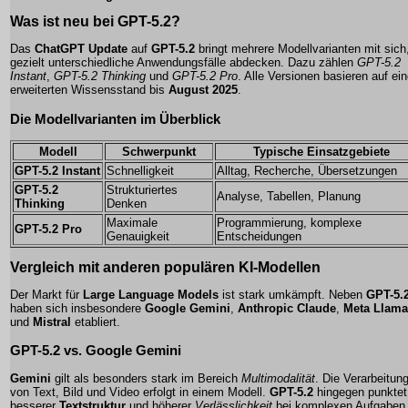
Was ist neu bei
GPT-5.2
?
Das
ChatGPT Update
auf
GPT-5.2
bringt mehrere Modellvarianten mit sich,
gezielt unterschiedliche Anwendungsfälle abdecken. Dazu zählen
GPT-5.2
Instant
,
GPT-5.2 Thinking
und
GPT-5.2 Pro
. Alle Versionen basieren auf ei
erweiterten Wissensstand bis
August 2025
.
Die Modellvarianten im Überblick
Modell
Schwerpunkt
Typische Einsatzgebiete
GPT-5.2 Instant
Schnelligkeit
Alltag, Recherche, Übersetzungen
GPT-5.2
Strukturiertes
Analyse, Tabellen, Planung
Thinking
Denken
Maximale
Programmierung, komplexe
GPT-5.2 Pro
Genauigkeit
Entscheidungen
Vergleich mit anderen populären
KI-Modellen
Der Markt für
Large Language Models
ist stark umkämpft. Neben
GPT-5.
haben sich insbesondere
Google Gemini
,
Anthropic Claude
,
Meta Llama
und
Mistral
etabliert.
GPT-5.2 vs.
Google Gemini
Gemini
gilt als besonders stark im Bereich
Multimodalität
. Die Verarbeitun
von Text, Bild und Video erfolgt in einem Modell.
GPT-5.2
hingegen punktet
besserer
Textstruktur
und höherer
Verlässlichkeit
bei komplexen Aufgaben