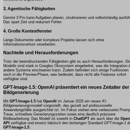
3. Agentische Fähigkeiten
Gemini 3 Pro kann Aufgaben planen, strukturieren und selbstständig ausfüh
Das spart Zeit und reduziert Fehler.
4. Große Kontextfenster
Lange Dokumente oder komplexe Projekte lassen sich ohne
Informationsverlust verarbeiten.
Nachteile und Herausforderungen
Trotz der beeindruckenden Fähigkeiten gibt es auch Herausforderungen. Di
Modelle sind stark in Googles Ökosystem eingebettet, was die Integration i
andere Systeme erschweren kann. Zudem befinden sich einige Funktionen
noch in der Preview-Phase, was bedeutet, dass nicht alle Features sofort
verfügbar sind.
GPT-Image-1.5
: OpenAI präsentiert ein neues Zeitalter der
Bildgenerierung
Mit
GPT-Image-1.5
hat
OpenAI
im Januar 2025 ein neues
KI-
Bildgenerierungsmodell
vorgestellt, das gezielt auf professionelle
Anwendungsfälle ausgerichtet ist. Im Fokus stehen eine verbesserte
Promp
Treue
, schnellere Generierungszeiten sowie eine deutlich präzisere
Bildbearbeitung. Das Modell ist sowohl in
ChatGPT
als auch über die
Open
API
verfügbar und ersetzt faktisch den bisherigen Standard
GPT-Image-1
d
GPT-Image-1.5
.