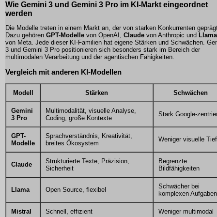
Wie Gemini 3 und Gemini 3 Pro im KI-Markt eingeordnet
werden
Die Modelle treten in einem Markt an, der von starken Konkurrenten geprägt
Dazu gehören
GPT-Modelle
von OpenAI,
Claude
von Anthropic und
Llama
von Meta. Jede dieser KI-Familien hat eigene Stärken und Schwächen. Ge
3 und Gemini 3 Pro positionieren sich besonders stark im Bereich der
multimodalen Verarbeitung und der agentischen Fähigkeiten.
Vergleich mit anderen KI-Modellen
Modell
Stärken
Schwächen
Gemini
Multimodalität, visuelle Analyse,
Stark Google-zentrie
3 Pro
Coding, große Kontexte
GPT-
Sprachverständnis, Kreativität,
Weniger visuelle Tie
Modelle
breites Ökosystem
Strukturierte Texte, Präzision,
Begrenzte
Claude
Sicherheit
Bildfähigkeiten
Schwächer bei
Llama
Open Source, flexibel
komplexen Aufgaben
Mistral
Schnell, effizient
Weniger multimodal