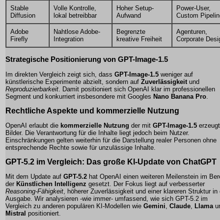
Stable
Volle Kontrolle,
Hoher Setup-
Power-User,
Diffusion
lokal betreibbar
Aufwand
Custom Pipeli
Adobe
Nahtlose Adobe-
Begrenzte
Agenturen,
Firefly
Integration
kreative Freiheit
Corporate Desi
Strategische Positionierung von GPT-Image-1.5
Im direkten Vergleich zeigt sich, dass
GPT-Image-1.5
weniger auf
künstlerische Experimente abzielt, sondern auf
Zuverlässigkeit
und
Reproduzierbarkeit
. Damit positioniert sich OpenAI klar im professionellen
Segment und konkurriert insbesondere mit Googles
Nano Banana Pro
.
Rechtliche Aspekte und kommerzielle Nutzung
OpenAI erlaubt die
kommerzielle Nutzung
der mit
GPT-Image-1.5
erzeug
Bilder. Die Verantwortung für die Inhalte liegt jedoch beim Nutzer.
Einschränkungen gelten weiterhin für die Darstellung realer Personen ohne
entsprechende Rechte sowie für unzulässige Inhalte.
GPT-5.2 im Vergleich: Das große
KI-Update
von ChatGPT
Mit dem Update auf
GPT-5.2
hat OpenAI einen weiteren Meilenstein im Ber
der
Künstlichen Intelligenz
gesetzt. Der Fokus liegt auf verbesserter
Reasoning-Fähigkeit
, höherer Zuverlässigkeit und einer klareren Struktur in
Ausgabe. Wir analysieren -wie immer- umfassend, wie sich
GPT-5.2
im
Vergleich zu anderen populären KI-Modellen wie
Gemini
,
Claude
,
Llama
u
Mistral
positioniert.