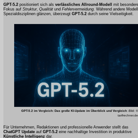
GPT-5.2
positioniert sich als
verlässliches Allround-Modell
mit besonder
Fokus auf
Struktur
,
Qualität
und
Fehlervermeidung
. Während andere Modell
Spezialdisziplinen glänzen, überzeugt
GPT-5.2
durch seine Vielseitigkeit.
GPT-5.2 im Vergleich: Das große KI-Update im Überblick und Vergleich
-Bild: ©
tarifrechner.de
Für Unternehmen, Redaktionen und professionelle Anwender stellt das
ChatGPT Update
auf
GPT-5.2
eine nachhaltige Investition in produktive
Künstliche Intelligenz
dar.