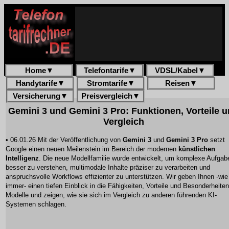
Home
▼
Telefontarife
▼
VDSL/Kabel
▼
Handytarife
▼
Stromtarife
▼
Reisen
▼
Versicherung
▼
Preisvergleich
▼
Gemini 3 und Gemini 3 Pro: Funktionen, Vorteile 
Vergleich
• 06.01.26 Mit der Veröffentlichung von
Gemini 3
und
Gemini 3 Pro
setzt
Google einen neuen Meilenstein im Bereich der modernen
künstlichen
Intelligenz
. Die neue Modellfamilie wurde entwickelt, um komplexe Aufgab
besser zu verstehen, multimodale Inhalte präziser zu verarbeiten und
anspruchsvolle Workflows effizienter zu unterstützen. Wir geben Ihnen -wie
immer- einen tiefen Einblick in die Fähigkeiten, Vorteile und Besonderheiten
Modelle und zeigen, wie sie sich im Vergleich zu anderen führenden KI-
Systemen schlagen.