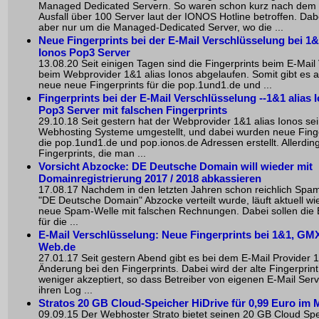
Managed Dedicated Servern. So waren schon kurz nach dem 
Ausfall über 100 Server laut der IONOS Hotline betroffen. Dab
aber nur um die Managed-Dedicated Server, wo die ...
Neue Fingerprints bei der E-Mail Verschlüsselung bei 1&
Ionos Pop3 Server
13.08.20 Seit einigen Tagen sind die Fingerprints beim E-Mail
beim Webprovider 1&1 alias Ionos abgelaufen. Somit gibt es 
neue neue Fingerprints für die pop.1und1.de und ...
Fingerprints bei der E-Mail Verschlüsselung --1&1 alias 
Pop3 Server mit falschen Fingerprints
29.10.18 Seit gestern hat der Webprovider 1&1 alias Ionos se
Webhosting Systeme umgestellt, und dabei wurden neue Finge
die pop.1und1.de und pop.ionos.de Adressen erstellt. Allerding
Fingerprints, die man ...
Vorsicht Abzocke: DE Deutsche Domain will wieder mit
Domainregistrierung 2017 / 2018 abkassieren
17.08.17 Nachdem in den letzten Jahren schon reichlich Spam
"DE Deutsche Domain" Abzocke verteilt wurde, läuft aktuell wi
neue Spam-Welle mit falschen Rechnungen. Dabei sollen die
für die ...
E-Mail Verschlüsselung: Neue Fingerprints bei 1&1, GM
Web.de
27.01.17 Seit gestern Abend gibt es bei dem E-Mail Provider 
Änderung bei den Fingerprints. Dabei wird der alte Fingerprin
weniger akzeptiert, so dass Betreiber von eigenen E-Mail Serv
ihren Log ...
Stratos 20 GB Cloud-Speicher HiDrive für 0,99 Euro im 
09.09.15 Der Webhoster Strato bietet seinen 20 GB Cloud Sp