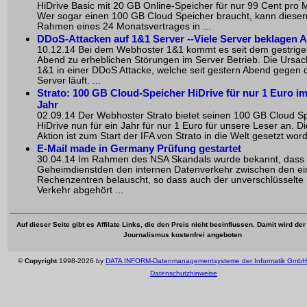
HiDrive Basic mit 20 GB Online-Speicher für nur 99 Cent pro 
Wer sogar einen 100 GB Cloud Speicher braucht, kann diesen
Rahmen eines 24 Monatsvertrages in ...
DDoS-Attacken auf 1&1 Server --Viele Server beklagen A
10.12.14 Bei dem Webhoster 1&1 kommt es seit dem gestrige
Abend zu erheblichen Störungen im Server Betrieb. Die Ursache
1&1 in einer DDoS Attacke, welche seit gestern Abend gegen 
Server läuft. ...
Strato: 100 GB Cloud-Speicher HiDrive für nur 1 Euro i
Jahr
02.09.14 Der Webhoster Strato bietet seinen 100 GB Cloud S
HiDrive nun für ein Jahr für nur 1 Euro für unsere Leser an. D
Aktion ist zum Start der IFA von Strato in die Welt gesetzt word
E-Mail made in Germany Prüfung gestartet
30.04.14 Im Rahmen des NSA Skandals wurde bekannt, dass 
Geheimdienstden den internen Datenverkehr zwischen den ei
Rechenzentren belauscht, so dass auch der unverschlüsselte 
Verkehr abgehört ...
Auf dieser Seite gibt es Affilate Links, die den Preis nicht beeinflussen. Damit wird de
Journalismus kostenfrei angeboten
©
Copyright
1998-2026 by
DATA INFORM-Datenmanagementsysteme der Informatik GmbH
Datenschutzhinweise