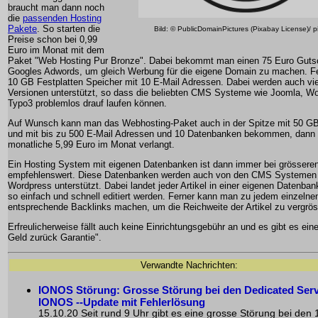
braucht man dann noch
die
passenden Hosting
Pakete
. So starten die
Bild: © PublicDomainPictures (Pixabay License)/ 
Preise schon bei 0,99
Euro im Monat mit dem
Paket "Web Hosting Pur Bronze". Dabei bekommt man einen 75 Euro Gutsc
Googles Adwords, um gleich Werbung für die eigene Domain zu machen. Fe
10 GB Festplatten Speicher mit 10 E-Mail Adressen. Dabei werden auch vi
Versionen unterstützt, so dass die beliebten CMS Systeme wie Joomla, W
Typo3 problemlos drauf laufen können.
Auf Wunsch kann man das Webhosting-Paket auch in der Spitze mit 50 GB
und mit bis zu 500 E-Mail Adressen und 10 Datenbanken bekommen, dann
monatliche 5,99 Euro im Monat verlangt.
Ein Hosting System mit eigenen Datenbanken ist dann immer bei grössere
empfehlenswert. Diese Datenbanken werden auch von den CMS Systemen
Wordpress unterstützt. Dabei landet jeder Artikel in einer eigenen Datenba
so einfach und schnell editiert werden. Ferner kann man zu jedem einzelnen
entsprechende Backlinks machen, um die Reichweite der Artikel zu vergrös
Erfreulicherweise fällt auch keine Einrichtungsgebühr an und es gibt es ein
Geld zurück Garantie".
Verwandte Nachrichten:
IONOS Störung: Grosse Störung bei den Dedicated Serv
IONOS --Update mit Fehlerlösung
15.10.20 Seit rund 9 Uhr gibt es eine grosse Störung bei de