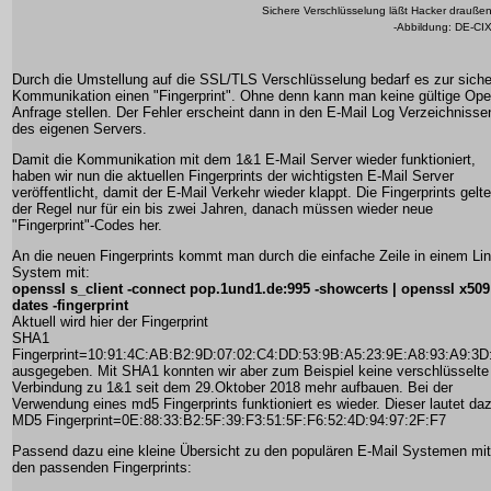
Sichere Verschlüsselung läßt Hacker drauße
-Abbildung: DE-CI
Durch die Umstellung auf die SSL/TLS Verschlüsselung bedarf es zur sich
Kommunikation einen "Fingerprint". Ohne denn kann man keine gültige Ope
Anfrage stellen. Der Fehler erscheint dann in den E-Mail Log Verzeichnisse
des eigenen Servers.
Damit die Kommunikation mit dem 1&1 E-Mail Server wieder funktioniert,
haben wir nun die aktuellen Fingerprints der wichtigsten E-Mail Server
veröffentlicht, damit der E-Mail Verkehr wieder klappt. Die Fingerprints gelte
der Regel nur für ein bis zwei Jahren, danach müssen wieder neue
"Fingerprint"-Codes her.
An die neuen Fingerprints kommt man durch die einfache Zeile in einem Li
System mit:
openssl s_client -connect pop.1und1.de:995 -showcerts | openssl x509
dates -fingerprint
Aktuell wird hier der Fingerprint
SHA1
Fingerprint=10:91:4C:AB:B2:9D:07:02:C4:DD:53:9B:A5:23:9E:A8:93:A9:3D
ausgegeben. Mit SHA1 konnten wir aber zum Beispiel keine verschlüsselte
Verbindung zu 1&1 seit dem 29.Oktober 2018 mehr aufbauen. Bei der
Verwendung eines md5 Fingerprints funktioniert es wieder. Dieser lautet da
MD5 Fingerprint=0E:88:33:B2:5F:39:F3:51:5F:F6:52:4D:94:97:2F:F7
Passend dazu eine kleine Übersicht zu den populären E-Mail Systemen mit
den passenden Fingerprints: