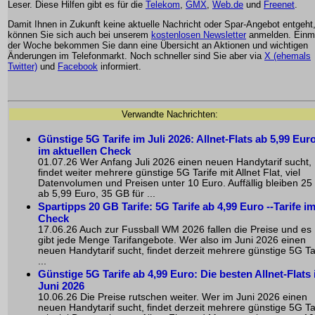
Leser. Diese Hilfen gibt es für die
Telekom
,
GMX
,
Web.de
und
Freenet
.
Damit Ihnen in Zukunft keine aktuelle Nachricht oder Spar-Angebot entgeht
können Sie sich auch bei unserem
kostenlosen Newsletter
anmelden. Einma
der Woche bekommen Sie dann eine Übersicht an Aktionen und wichtigen
Änderungen im Telefonmarkt. Noch schneller sind Sie aber via
X (ehemals
Twitter)
und
Facebook
informiert.
Verwandte Nachrichten:
Günstige 5G Tarife im Juli 2026: Allnet-Flats ab 5,99 Eur
im aktuellen Check
01.07.26 Wer Anfang Juli 2026 einen neuen Handytarif sucht,
findet weiter mehrere günstige 5G Tarife mit Allnet Flat, viel
Datenvolumen und Preisen unter 10 Euro. Auffällig bleiben 2
ab 5,99 Euro, 35 GB für ...
Spartipps 20 GB Tarife: 5G Tarife ab 4,99 Euro --Tarife i
Check
17.06.26 Auch zur Fussball WM 2026 fallen die Preise und es
gibt jede Menge Tarifangebote. Wer also im Juni 2026 einen
neuen Handytarif sucht, findet derzeit mehrere günstige 5G Ta
...
Günstige 5G Tarife ab 4,99 Euro: Die besten Allnet-Flats
Juni 2026
10.06.26 Die Preise rutschen weiter. Wer im Juni 2026 einen
neuen Handytarif sucht, findet derzeit mehrere günstige 5G Ta