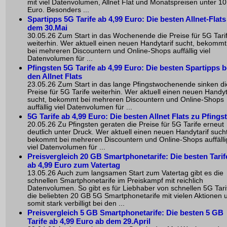
mit viel Datenvolumen, Allnet Flat und Monatspreisen unter 10
Euro. Besonders ...
Spartipps 5G Tarife ab 4,99 Euro: Die besten Allnet-Flats
dem 30.Mai
30.05.26 Zum Start in das Wochenende die Preise für 5G Tari
weiterhin. Wer aktuell einen neuen Handytarif sucht, bekommt
bei mehreren Discountern und Online-Shops auffällig viel
Datenvolumen für ...
Pfingsten 5G Tarife ab 4,99 Euro: Die besten Spartipps b
den Allnet Flats
23.05.26 Zum Start in das lange Pfingstwochenende sinken di
Preise für 5G Tarife weiterhin. Wer aktuell einen neuen Handyt
sucht, bekommt bei mehreren Discountern und Online-Shops
auffällig viel Datenvolumen für ...
5G Tarife ab 4,99 Euro: Die besten Allnet Flats zu Pfings
20.05.26 Zu Pfingsten geraten die Preise für 5G Tarife erneut
deutlich unter Druck. Wer aktuell einen neuen Handytarif sucht
bekommt bei mehreren Discountern und Online-Shops auffälli
viel Datenvolumen für ...
Preisvergleich 20 GB Smartphonetarife: Die besten Tarif
ab 4,99 Euro zum Vatertag
13.05.26 Auch zum langsamen Start zum Vatertag gibt es die
schnellen Smartphonetarife im Preiskampf mit reichlich
Datenvolumen. So gibt es für Liebhaber von schnellen 5G Tari
die beliebten 20 GB 5G Smartphonetarife mit vielen Aktionen 
somit stark verbilligt bei den ...
Preisvergleich 5 GB Smartphonetarife: Die besten 5 GB
Tarife ab 4,99 Euro ab dem 29.April