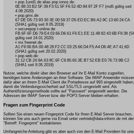
• pop.1und1.de alias pop.ionos.de:
0E:88:33:B2:5F:39:F3:51:5F:F6:52:4D:94:97:2F:F7 (md5 gültig seit
4.08.2020)
• pop.gmx.de:
67:DE:D5:73:93:30:3E:00:59:37:D5:ED:EC:B6:A2:9C:13:60:24:CA
(SHA1 gültig seit 8.05.2019)
• securepop.t-online.de:
FB:6F:6F:D6:79:E4:03:66:D6:61:F6:E1:EE:11:48:82:43:6B:F9:38 (
gültig seit 24.01.2020)
• mx.freenet.de:
A1:F9:06:BA:00:48:28:F2:CC:03:25:66:D4:F5:A4:D6:4E:A7:41:6D
(SHA1 gültig seit 20.02.2020)
• pop.web.de:
31:12:CB:24:9A:63:8C:6F:C9:85:65:3E:B7:52:EB:E0:76:73:9B:C2
(SHA1 seit 8.05.2019)
Nutzer, welche direkt über den Browser auf ihr E-Mail Konto zugreifen,
benötigen keine Änderungen an ihrer Software. Die IMAP Anwender müsse
dafür aber an ihrem E-Mail Client die Portadresse auf 993 eingestellt haben
damit die Verbindungssicherheit auf SSL/TLS umgestellt wird. Als
Authentifizierungsmethode sollte auf "Passwort" eingestellt werden. Die
Adressen der IMAP Server bzw. der POP3 Server bleiben erhalten.
Fragen zum Fingerprint Code
Sollten Sie einen neuen Fingerprint Code für Ihren E-Mail Server brauchen,
können Sie uns auch gerne via Email unter vertrieb@data-inform.de mit de
"Betreff: Fingerprint" kontaktieren.
Umfangreiche Anleitung gibt es aber auch von den E-Mail Providern für uns