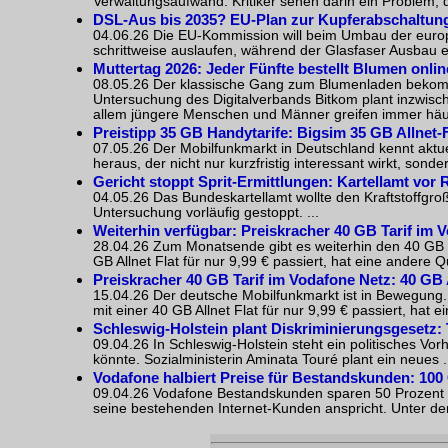
Verwaltungsaufwand. Kritiker sehen darin ein Problem, d
DSL-Aus bis 2035? EU-Plan zur Kupferabschaltung
04.06.26 Die EU-Kommission will beim Umbau der europ
schrittweise auslaufen, während der Glasfaser Ausbau en
Muttertag 2026: Jeder Fünfte bestellt Blumen onlin
08.05.26 Der klassische Gang zum Blumenladen bekomm
Untersuchung des Digitalverbands Bitkom plant inzwische
allem jüngere Menschen und Männer greifen immer häuf
Preistipp 35 GB Handytarife: Bigsim 35 GB Allnet-Fl
07.05.26 Der Mobilfunkmarkt in Deutschland kennt aktu
heraus, der nicht nur kurzfristig interessant wirkt, sonder
Gericht stoppt Sprit-Ermittlungen: Kartellamt vor
04.05.26 Das Bundeskartellamt wollte den Kraftstoffgro
Untersuchung vorläufig gestoppt. ...
Weiterhin verfügbar: Preiskracher 40 GB Tarif im V
28.04.26 Zum Monatsende gibt es weiterhin den 40 GB Tar
GB Allnet Flat für nur 9,99 € passiert, hat eine andere Qual
Preiskracher 40 GB Tarif im Vodafone Netz: 40 GB Al
15.04.26 Der deutsche Mobilfunkmarkt ist in Bewegung.
mit einer 40 GB Allnet Flat für nur 9,99 € passiert, hat ein
Schleswig-Holstein plant Diskriminierungsgesetz
:
09.04.26 In Schleswig-Holstein steht ein politisches
könnte. Sozialministerin Aminata Touré plant ein neues .
Vodafone halbiert Preise für Bestandskunden: 100 
09.04.26 Vodafone Bestandskunden sparen 50 Prozent - d
seine bestehenden Internet-Kunden anspricht. Unter d