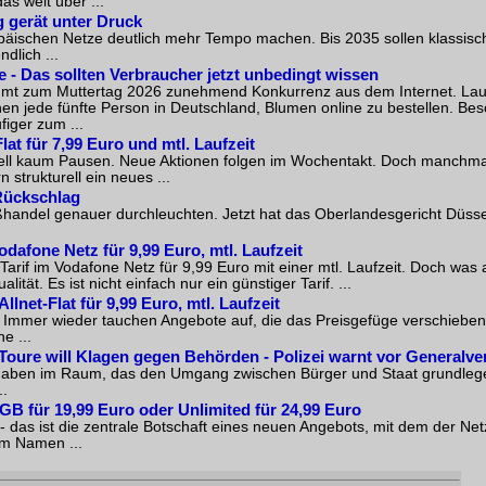
as weit über ...
 gerät unter Druck
äischen Netze deutlich mehr Tempo machen. Bis 2035 sollen klassisc
dlich ...
e - Das sollten Verbraucher jetzt unbedingt wissen
t zum Muttertag 2026 zunehmend Konkurrenz aus dem Internet. Laut 
n jede fünfte Person in Deutschland, Blumen online zu bestellen. Beso
iger zum ...
at für 7,99 Euro und mtl. Laufzeit
ell kaum Pausen. Neue Aktionen folgen im Wochentakt. Doch manchmal s
n strukturell ein neues ...
 Rückschlag
ßhandel genauer durchleuchten. Jetzt hat das Oberlandesgericht Düsse
odafone Netz für 9,99 Euro, mtl. Laufzeit
if im Vodafone Netz für 9,99 Euro mit einer mtl. Laufzeit. Doch was a
ität. Es ist nicht einfach nur ein günstiger Tarif. ...
lnet-Flat für 9,99 Euro, mtl. Laufzeit
 Immer wieder tauchen Angebote auf, die das Preisgefüge verschieben
e ...
 Toure will Klagen gegen Behörden - Polizei warnt vor Generalve
 Vorhaben im Raum, das den Umgang zwischen Bürger und Staat grundle
..
GB für 19,99 Euro oder Unlimited für 24,99 Euro
as ist die zentrale Botschaft eines neuen Angebots, mit dem der Netz
em Namen ...