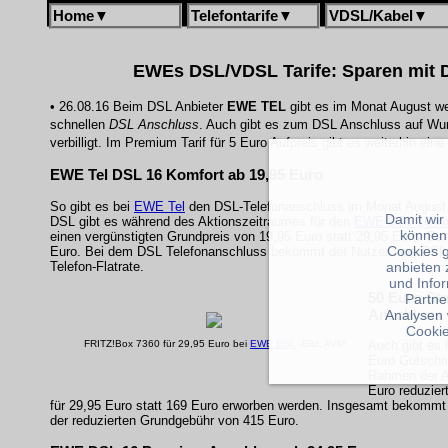
Home
▼
Telefontarife
▼
VDSL/Kabel
▼
EWEs DSL/VDSL Tarife: Sparen mit D
• 26.08.16 Beim DSL Anbieter
EWE TEL
gibt es im Monat August wei
schnellen
DSL Anschluss
. Auch gibt es zum DSL Anschluss auf Wun
verbilligt. Im Premium Tarif für 5 Euro Aufpreis gibt es weiterhin ein
EWE Tel DSL 16 Komfort ab 19,95 Euro
So gibt es bei
EWE Tel
den DSL-Telefonanschluss im Monat August w
Damit wir
DSL gibt es während des Aktionszeitraumes für den
EWE DSL 16 ko
können
einen vergünstigten Grundpreis von 19,95 Euro statt 29,95 Euro. Da
Cookies 
Euro. Bei dem DSL Telefonanschluss bekommt der Nutzer eine DSL 1
Telefon-Flatrate.
anbieten 
und Info
50 Euro St
Partne
Anschluss
Analysen 
Cookie
FRITZ!Box 7360 für 29,95 Euro bei
EWE DSL
-Bild: AVM
Auch gibt es 
Euro Gutschri
Rahmen der Ak
Euro reduziert
für 29,95 Euro statt 169 Euro erworben werden. Insgesamt bekommt 
der reduzierten Grundgebühr von 415 Euro.