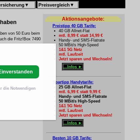
ersicherung
▼
Preisvergleich
▼
Aktionsangebote:
thaben
Preistipp 40 GB Tarife:
40 GB Allnet-Flat
haben von 50 Euro beim
mtl. 8,99 € statt 14,99 €
uch die Fritz!Box 7490
Handy- und SMS-Flatrate
50 MBit/s High-Speed
1&1 5G Netz
mtl. Laufzeit
Jetzt sparen und Wechseln!
...Infos ►
Einverstanden
Spartipp Handytarife:
25 GB Allnet-Flat
r die Notwendigen
mtl. 6,99 € statt 9,99 €
Handy- und SMS-Flatrate
50 MBit/s High-Speed
1&1 5G Netz
mtl. Laufzeit
Jetzt sparen und Wechseln!
...Infos ►
Besten 10 GB Tarife: