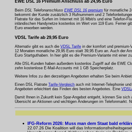
EWE DSL 16 Premium Anschluss ab 24,95 Euro
Beim
DSL Telefonanschluss
EWE DSL 16 premium
für monatliche 2
bekommt der Kunde zusätzlich 3 Rufnummern und 2 Telefonleitungen.
Flatrate für das Surfen im Internet mit 16 Mbit/s und eine Telefon-Fla
inländischen Handynetze kostenlos im Wert von 119 Euro. Ferner gibt 
Euro erworben werden.
VDSL Tarife ab 29,95 Euro
Alternativ gibt es auch die
VDSL Tarife
in der komfort und premium-Va
12 Monaten monatliche 29,95 Euro statt 39,95 Euro an. Auch der Ansc
Euro Startguthaben. In hier gibt es die Premium-Variante mit einer z
Alle DSL-Kunden haben außerdem kostenlos Zugriff auf die EWE Clo
zehn kostenlose E-Mail-Accounts mit 1 GB Speicherplatz.
Weitere Infos zu den derzeitigen Angeboten erhalten Sie beim Anbie
Einen DSL Flatrate
Tarife-Vergleich
auch mit Internet-Telephonie un
Angeboten erleichtert das Finden des besten Angebotes. Eine
VDSL/
Damit Ihnen in Zukunft kein Spar-Angebot entgeht, können Sie sich
Übersicht an Aktionen und wichtigen Änderungen im Telefonmarkt. N
IFG-Reform 2026: Muss man dem Staat bald erklär
22.07.26 Die Koalition will das Informationsfreiheitsges