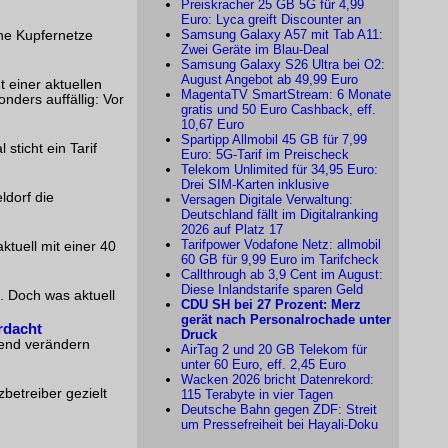
Preiskracher 25 GB 5G für 4,99
Euro: Lyca greift Discounter an
Samsung Galaxy A57 mit Tab A11:
he Kupfernetze
Zwei Geräte im Blau-Deal
Samsung Galaxy S26 Ultra bei O2:
August Angebot ab 49,99 Euro
einer aktuellen
MagentaTV SmartStream: 6 Monate
nders auffällig: Vor
gratis und 50 Euro Cashback, eff.
10,67 Euro
Spartipp Allmobil 45 GB für 7,99
ticht ein Tarif
Euro: 5G-Tarif im Preischeck
Telekom Unlimited für 34,95 Euro:
Drei SIM-Karten inklusive
ldorf die
Versagen Digitale Verwaltung:
Deutschland fällt im Digitalranking
2026 auf Platz 17
Tarifpower Vodafone Netz: allmobil
ktuell mit einer 40
60 GB für 9,99 Euro im Tarifcheck
Callthrough ab 3,9 Cent im August:
Diese Inlandstarife sparen Geld
. Doch was aktuell
CDU SH bei 27 Prozent: Merz
gerät nach Personalrochade unter
rdacht
Druck
gend verändern
AirTag 2 und 20 GB Telekom für
unter 60 Euro, eff. 2,45 Euro
Wacken 2026 bricht Datenrekord:
betreiber gezielt
115 Terabyte in vier Tagen
Deutsche Bahn gegen ZDF: Streit
um Pressefreiheit bei Hayali-Doku