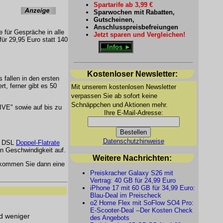
Spartarife ab 3,99 €
Sparwochen mit Rabatten,
Gutscheinen,
Anschlusspreisbefreiungen
e für Gespräche in alle
Jetzt sparen und Vergleichen!
für 29,95 Euro statt 140
...Infos ►
Kostenloser Newsletter:
 fallen in den ersten
t, ferner gibt es 50
Mit unserem kostenlosen Newsletter
verpassen Sie ab sofort keine
Schnäppchen und Aktionen mehr.
IVE" sowie auf bis zu
Ihre E-Mail-Adresse:
Datenschutzhinweise
it DSL
Doppel-Flatrate
n Geschwindigkeit auf.
Weitere Nachrichten:
kommen Sie dann eine
Preiskracher Galaxy S26 mit
Vertrag: 40 GB für 24,99 Euro
iPhone 17 mit 60 GB für 34,99 Euro:
Blau-Deal im Preischeck
o2 Home Flex mit SoFlow SO4 Pro:
E-Scooter-Deal --Der Kosten Check
nd weniger
des Angebots