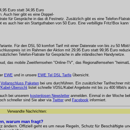
4,95 Euro statt 34,95 Euro
 Auch hier gibt es eine Doppel-
trate für Gespräche in das dt.Festnetz. Zusätzlich gibt es eine Telefon-Flatrat
es auch hier ein Startguthaben von 50 Euro. Eine verbilligte Fritz!Box kann 
riante. Für den DSL 50 komfort Tarif mit einer Datenrate von bis zu 50 Mbit/s
hlusspreis ist im Rahmen der Aktion mit 29,95 Euro statt 99,95 Euro reduzier
usätzlichen Telefon-Flatrate für Gespräche in alle inländischen Handynetze.
ud, das mobile Zweitfernsehen "Online-TV", das Regionalfernsehen "heimatL
ter
EWE
und in unsere
EWE Tel DSL Tarife
Übersicht.
d
Vollanschluss Paketen
bei uns durchführen. Ein zusätzlicher Tarifrechner m
Kabel-Übersicht
listet schnelle VDSL/Kabel Angebote mit bis zu 400 Mbit/s a
 auch bei unserem
kostenlosen Newsletter
anmelden. Einmal in der Woche be
och schneller sind Sie aber via
Twitter
und
Facebook
informiert.
Verwandte Nachrichten:
en, warum man fragt?
etz ändern. Offiziell geht es um neue Regeln, Schutz für Beschäftigte u