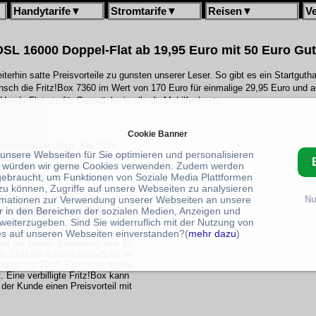
Handytarife
▼
Stromtarife
▼
Reisen
▼
V
SL 16000 Doppel-Flat ab 19,95 Euro mit 50 Euro Gu
terhin satte Preisvorteile zu gunsten unserer Leser. So gibt es ein Startgut
sch die Fritz!Box 7360 im Wert von 170 Euro für einmalige 29,95 Euro und a
e Handy-Flatrate für Gespräche in alle dt. Mobilfunknetz.
Cookie Banner
eiterhin verbilligt. Bei EWE
 unsere Webseiten für Sie optimieren und personalisieren
mfort
in den ersten 12 Monaten
 würden wir gerne Cookies verwenden. Zudem werden
mit sparen unsere Leser 120
gebraucht, um Funktionen von Soziale Media Plattformen
6.000 Flatrate plus eine
zu können, Zugriffe auf unsere Webseiten zu analysieren
rmationen zur Verwendung unserer Webseiten an unsere
Nu
artguthaben beim DSL
r in den Bereichen der sozialen Medien, Anzeigen und
weiterzugeben. Sind Sie widerruflich mit der Nutzung von
s auf unseren Webseiten einverstanden?(
mehr dazu
)
bei der Online-Bestellung eine 50
ft. Und der Anschlusspreis ist im
tion mit 29,95 Euro statt 99,95
. Eine verbilligte Fritz!Box kann
der Kunde einen Preisvorteil mit