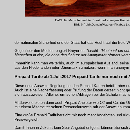
EuGH für Menschenrechte: Staat darf anonyme Prepaid 
-Bild: © PublicDomainPictures (Pixabay Li
der nationalen Sicherheit und der Staat hat das Recht auf die freie 
Gegenüber den Medien reagiert Breyer enttäuscht.
"Heute ist ein sc
Menschen in Not, die ohne den Schutz der Anonymität oftmals ver
Immerhin kann man weiterhin, auch im europäischen Ausland, seine P
aus den Niederlanden oder Dänemark zu nutzen, wenn man anonym s
Prepaid Tarife ab 1.Juli.2017 Prepaid Tarife nur noch mit
Diese neue Ausweis-Regelung bei den Prepaid Karten betrifft aber nu
Auch ist eine Nacherfassung oder Prüfung der Daten derzeit nicht gep
sich auszuweisen. Alleine, um schon Abfragen bei der Schufa mach
Mittlerweile bieten dann auch Prepaid Anbieter wie O2 und Co. die
mit einem Mitarbeiter seinen Personalausweis mit der Ausweisnumm
Eine große Prepaid Tarifübersicht mit noch mehr Angeboten und Akt
Preisvergleich.
Damit Ihnen in Zukunft kein Spar-Angebot entgeht, können Sie sich