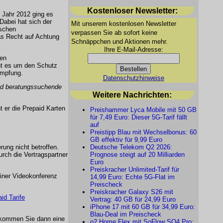
Kostenloser Newsletter:
 Jahr 2012 ging es
abei hat sich der
Mit unserem kostenlosen Newsletter
ischen
verpassen Sie ab sofort keine
as Recht auf Achtung
Schnäppchen und Aktionen mehr.
Ihre E-Mail-Adresse:
ren
ht es um den Schutz
ämpfung.
Datenschutzhinweise
und beratungssuchende
Weitere Nachrichten:
 er die Prepaid Karten
Preishammer Lyca Mobile mit 50 GB
für 7,49 Euro: Dieser 5G-Tarif fällt
auf
Preistipp Blau mit Wechselbonus: 60
GB effektiv für 9,99 Euro
rung nicht betroffen.
Deutsche Telekom Q2 2026:
urch die Vertragspartner
Prognose steigt auf 20 Milliarden
Euro
Preiskracher Unlimited-Tarif für
einer Videokonferenz
14,99 Euro: Echte 5G-Flat im
Preischeck
Preiskracher Galaxy S26 mit
id Tarife
Vertrag: 40 GB für 24,99 Euro
iPhone 17 mit 60 GB für 34,99 Euro:
Blau-Deal im Preischeck
kommen Sie dann eine
o2 Home Flex mit SoFlow SO4 Pro: