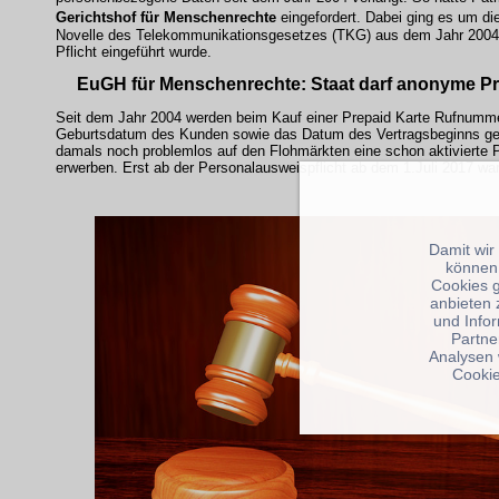
Gerichtshof für Menschenrechte
eingefordert. Dabei ging es um di
Novelle des Telekommunikationsgesetzes (TKG) aus dem Jahr 2004
Pflicht eingeführt wurde.
EuGH für Menschenrechte: Staat darf anonyme Pr
Seit dem Jahr 2004 werden beim Kauf einer Prepaid Karte Rufnumme
Geburtsdatum des Kunden sowie das Datum des Vertragsbeginns ges
damals noch problemlos auf den Flohmärkten eine schon aktivierte P
erwerben. Erst ab der Personalausweispflicht ab dem 1.Juli 2017 wa
Damit wir
können
Cookies 
anbieten 
und Info
Partne
Analysen 
Cookie