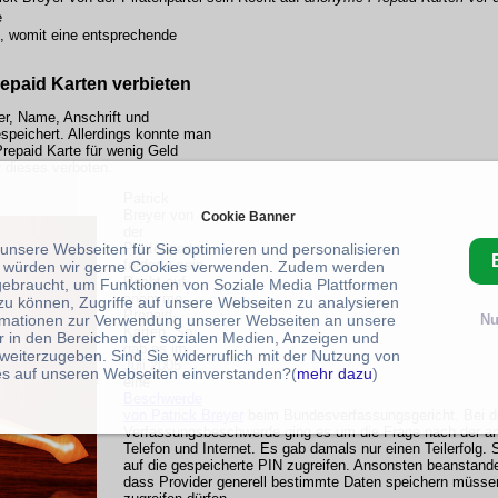
e
, womit eine entsprechende
epaid Karten verbieten
r, Name, Anschrift und
peichert. Allerdings konnte man
repaid Karte für wenig Geld
r dieses verboten.
Patrick
Breyer von
Cookie Banner
der
Piratenpartei
 unsere Webseiten für Sie optimieren und personalisieren
forderte sein
 würden wir gerne Cookies verwenden. Zudem werden
Recht auf
gebraucht, um Funktionen von Soziale Media Plattformen
anonyme
zu können, Zugriffe auf unsere Webseiten zu analysieren
Prepaid-
rmationen zur Verwendung unserer Webseiten an unsere
Nu
Karten. So
r in den Bereichen der sozialen Medien, Anzeigen und
gab es im
weiterzugeben. Sind Sie widerruflich mit der Nutzung von
Juli 2005
s auf unseren Webseiten einverstanden?(
mehr dazu
)
eine
Beschwerde
von Patrick Breyer
beim Bundesverfassungsgericht. Bei d
Verfassungsbeschwerde ging es um die Frage nach der 
Telefon und Internet. Es gab damals nur einen Teilerfolg.
auf die gespeicherte PIN zugreifen. Ansonsten beanstandet
dass Provider generell bestimmte Daten speichern müssen