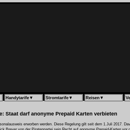
Handytarife
▼
Stromtarife
▼
Reisen
▼
V
: Staat darf anonyme Prepaid Karten verbieten
ersonalausweis erworben werden. Diese Regelung gilt seit dem 1.Juli 2017. D
ck Breyer von der Piratenpartei sein Recht auf
anonyme Prepaid-Karten
vor