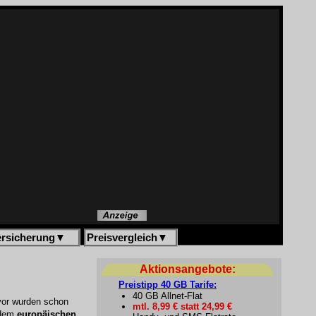
ersicherung
▼
Preisvergleich
▼
Aktionsangebote:
Preistipp 40 GB Tarife:
40 GB Allnet-Flat
avor wurden schon
mtl. 8,99 € statt 24,99 €
 dem
europäischen