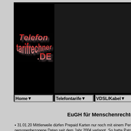
Home
▼
Telefontarife
▼
VDSL/Kabel
▼
EuGH für Menschenrechte
• 31.01.20 Mittlerweile dürfen Prepaid Karten nur noch mit einem P
personenbezogene Daten seit dem Jahr 2004 verlangt. So hatte Patri