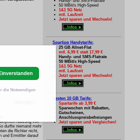
Handy- und SMS-Flatrate
50 MBit/s High-Speed
1&1 5G Netz
mtl. Laufzeit
Jetzt sparen und Wechseln!
...Infos ►
Spartipp Handytarife:
25 GB Allnet-Flat
mtl. 6,99 € statt 17,99 €
Handy- und SMS-Flatrate
50 MBit/s High-Speed
1&1 5G Netz
mtl. Laufzeit
Einverstanden
Jetzt sparen und Wechseln!
...Infos ►
r die Notwendigen
Besten 10 GB Tarife:
Spartarife ab 3,99 €
Sparwochen mit Rabatten,
Gutscheinen,
er
Anschlusspreisbefreiungen
anonymen Nutzung von
Jetzt sparen und Vergleichen!
 So durfte niemand mehr
...Infos ►
en die Richter nicht,
 und Ermittler darauf