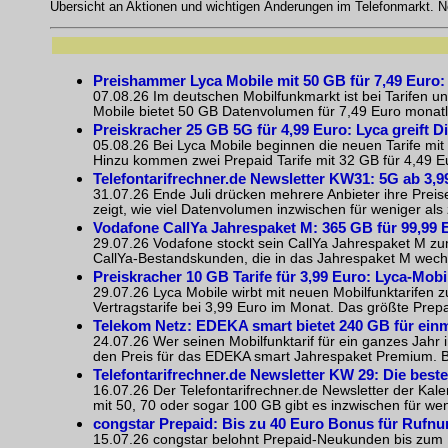
Übersicht an Aktionen und wichtigen Änderungen im Telefonmarkt. N
Preishammer Lyca Mobile mit 50 GB für 7,49 Euro: D
07.08.26 Im deutschen Mobilfunkmarkt ist bei Tarifen un
Mobile bietet 50 GB Datenvolumen für 7,49 Euro monatlic
Preiskracher 25 GB 5G für 4,99 Euro: Lyca greift D
05.08.26 Bei Lyca Mobile beginnen die neuen Tarife mit
Hinzu kommen zwei Prepaid Tarife mit 32 GB für 4,49 Eu
Telefontarifrechner.de Newsletter KW31: 5G ab 3,9
31.07.26 Ende Juli drücken mehrere Anbieter ihre Preis
zeigt, wie viel Datenvolumen inzwischen für weniger als ze
Vodafone CallYa Jahrespaket M: 365 GB für 99,99 
29.07.26 Vodafone stockt sein CallYa Jahrespaket M zum
CallYa-Bestandskunden, die in das Jahrespaket M wechse
Preiskracher 10 GB Tarife für 3,99 Euro: Lyca-Mobi
29.07.26 Lyca Mobile wirbt mit neuen Mobilfunktarifen 
Vertragstarife bei 3,99 Euro im Monat. Das größte Prep
Telekom Netz: EDEKA smart bietet 240 GB für einm
24.07.26 Wer seinen Mobilfunktarif für ein ganzes Jahr
den Preis für das EDEKA smart Jahrespaket Premium. Bi
Telefontarifrechner.de Newsletter KW 29: Die bes
16.07.26 Der Telefontarifrechner.de Newsletter der Kal
mit 50, 70 oder sogar 100 GB gibt es inzwischen für weni
congstar Prepaid: Bis zu 40 Euro Bonus für Ruf
15.07.26 congstar belohnt Prepaid-Neukunden bis zum 18