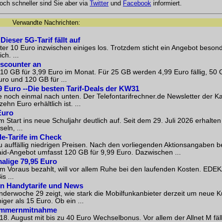
och schneller sind Sie aber via
Twitter
und
Facebook
informiert.
Verwandte Nachrichten:
ieser 5G-Tarif fällt auf
ter 10 Euro inzwischen einiges los. Trotzdem sticht ein Angebot beson
h. ...
iscounter an
 10 GB für 3,99 Euro im Monat. Für 25 GB werden 4,99 Euro fällig, 50 
ro und 120 GB für ...
9 Euro --Die besten Tarif-Deals der KW31
e noch einmal nach unten. Der Telefontarifrechner.de Newsletter der 
hn Euro erhältlich ist. ...
Euro
 Start ins neue Schuljahr deutlich auf. Seit dem 29. Juli 2026 erhalt
ln, ...
le-Tarife im Check
zu auffällig niedrigen Preisen. Nach den vorliegenden Aktionsangaben b
aid-Angebot umfasst 120 GB für 9,99 Euro. Dazwischen ...
alige 79,95 Euro
 im Voraus bezahlt, will vor allem Ruhe bei den laufenden Kosten. EDE
s ...
ten Handytarife und News
enderwoche 29 zeigt, wie stark die Mobilfunkanbieter derzeit um neue 
ger als 15 Euro. Ob ein ...
nummernmitnahme
. August mit bis zu 40 Euro Wechselbonus. Vor allem der Allnet M fäll