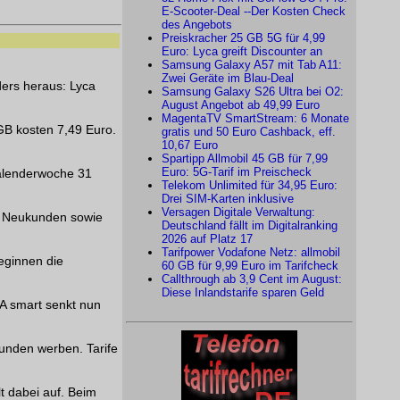
E-Scooter-Deal --Der Kosten Check
des Angebots
Preiskracher 25 GB 5G für 4,99
Euro: Lyca greift Discounter an
Samsung Galaxy A57 mit Tab A11:
Zwei Geräte im Blau-Deal
ders heraus: Lyca
Samsung Galaxy S26 Ultra bei O2:
August Angebot ab 49,99 Euro
MagentaTV SmartStream: 6 Monate
GB kosten 7,49 Euro.
gratis und 50 Euro Cashback, eff.
10,67 Euro
Spartipp Allmobil 45 GB für 7,99
Euro: 5G-Tarif im Preischeck
Kalenderwoche 31
Telekom Unlimited für 34,95 Euro:
Drei SIM-Karten inklusive
Versagen Digitale Verwaltung:
en Neukunden sowie
Deutschland fällt im Digitalranking
2026 auf Platz 17
Tarifpower Vodafone Netz: allmobil
eginnen die
60 GB für 9,99 Euro im Tarifcheck
Callthrough ab 3,9 Cent im August:
Diese Inlandstarife sparen Geld
KA smart senkt nun
Kunden werben. Tarife
t dabei auf. Beim