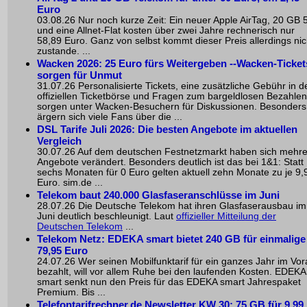
Euro
03.08.26 Nur noch kurze Zeit: Ein neuer Apple AirTag, 20 GB 
und eine Allnet-Flat kosten über zwei Jahre rechnerisch nur
58,89 Euro. Ganz von selbst kommt dieser Preis allerdings nic
zustande. ...
Wacken 2026: 25 Euro fürs Weitergeben --Wacken-Ticket
sorgen für Unmut
31.07.26 Personalisierte Tickets, eine zusätzliche Gebühr in d
offiziellen Ticketbörse und Fragen zum bargeldlosen Bezahlen
sorgen unter Wacken-Besuchern für Diskussionen. Besonders
ärgern sich viele Fans über die ...
DSL Tarife Juli 2026: Die besten Angebote im aktuellen
Vergleich
30.07.26 Auf dem deutschen Festnetzmarkt haben sich mehr
Angebote verändert. Besonders deutlich ist das bei 1&1: Statt
sechs Monaten für 0 Euro gelten aktuell zehn Monate zu je 9,
Euro. sim.de ...
Telekom baut 240.000 Glasfaseranschlüsse im Juni
28.07.26 Die Deutsche Telekom hat ihren Glasfaserausbau im
Juni deutlich beschleunigt. Laut
offizieller Mitteilung der
Deutschen Telekom
...
Telekom Netz: EDEKA smart bietet 240 GB für einmalige
79,95 Euro
24.07.26 Wer seinen Mobilfunktarif für ein ganzes Jahr im Vo
bezahlt, will vor allem Ruhe bei den laufenden Kosten. EDEKA
smart senkt nun den Preis für das EDEKA smart Jahrespaket
Premium. Bis ...
Telefontarifrechner.de Newsletter KW 30: 75 GB für 9,99