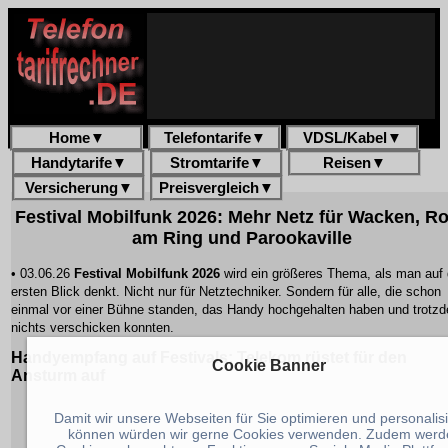
Home
▼
Telefontarife
▼
VDSL/Kabel
▼
Handytarife
▼
Stromtarife
▼
Reisen
▼
Versicherung
▼
Preisvergleich
▼
Festival Mobilfunk 2026: Mehr Netz für Wacken, R
am Ring und Parookaville
• 03.06.26
Festival Mobilfunk 2026
wird ein größeres Thema, als man auf
ersten Blick denkt. Nicht nur für Netztechniker. Sondern für alle, die schon
einmal vor einer Bühne standen, das Handy hochgehalten haben und trotz
nichts verschicken konnten.
Handyempfang auf Festivals: Telekom rüstet für den
Cookie Banner
Ansturm auf
Damit wir unsere Webseiten für Sie optimieren und personalis
können würden wir gerne Cookies verwenden. Zudem werd