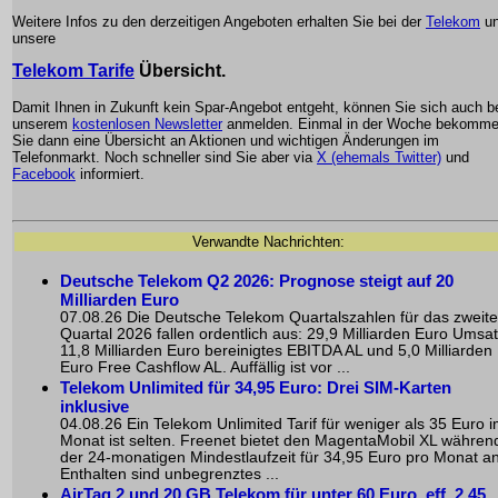
Weitere Infos zu den derzeitigen Angeboten erhalten Sie bei der
Telekom
un
unsere
Telekom Tarife
Übersicht.
Damit Ihnen in Zukunft kein Spar-Angebot entgeht, können Sie sich auch b
unserem
kostenlosen Newsletter
anmelden. Einmal in der Woche bekomm
Sie dann eine Übersicht an Aktionen und wichtigen Änderungen im
Telefonmarkt. Noch schneller sind Sie aber via
X (ehemals Twitter)
und
Facebook
informiert.
Verwandte Nachrichten:
Deutsche Telekom Q2 2026: Prognose steigt auf 20
Milliarden Euro
07.08.26 Die Deutsche Telekom Quartalszahlen für das zweite
Quartal 2026 fallen ordentlich aus: 29,9 Milliarden Euro Umsat
11,8 Milliarden Euro bereinigtes EBITDA AL und 5,0 Milliarden
Euro Free Cashflow AL. Auffällig ist vor ...
Telekom Unlimited für 34,95 Euro: Drei SIM-Karten
inklusive
04.08.26 Ein Telekom Unlimited Tarif für weniger als 35 Euro 
Monat ist selten. Freenet bietet den MagentaMobil XL währen
der 24-monatigen Mindestlaufzeit für 34,95 Euro pro Monat an
Enthalten sind unbegrenztes ...
AirTag 2 und 20 GB Telekom für unter 60 Euro, eff. 2,45