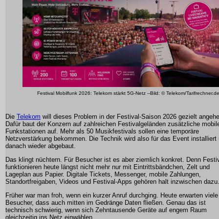
Festival Mobilfunk 2026: Telekom stärkt 5G-Netz --Bild: © Telekom/Tarifrechner.d
Die
Telekom
will dieses Problem in der Festival-Saison 2026 gezielt angeh
Dafür baut der Konzern auf zahlreichen Festivalgeländen zusätzliche mobil
Funkstationen auf. Mehr als 50 Musikfestivals sollen eine temporäre
Netzverstärkung bekommen. Die Technik wird also für das Event installiert
danach wieder abgebaut.
Das klingt nüchtern. Für Besucher ist es aber ziemlich konkret. Denn Festi
funktionieren heute längst nicht mehr nur mit Eintrittsbändchen, Zelt und
Lageplan aus Papier. Digitale Tickets, Messenger, mobile Zahlungen,
Standortfreigaben, Videos und Festival-Apps gehören halt inzwischen dazu
Früher war man froh, wenn ein kurzer Anruf durchging. Heute erwarten viele
Besucher, dass auch mitten im Gedränge Daten fließen. Genau das ist
technisch schwierig, wenn sich Zehntausende Geräte auf engem Raum
gleichzeitig ins Netz einwählen.