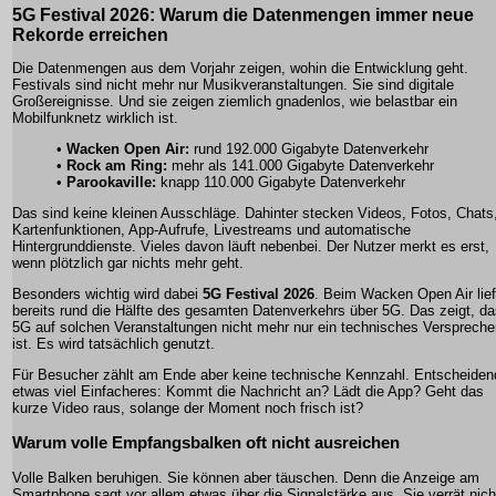
5G Festival 2026: Warum die Datenmengen immer neue
Rekorde erreichen
Die Datenmengen aus dem Vorjahr zeigen, wohin die Entwicklung geht.
Festivals sind nicht mehr nur Musikveranstaltungen. Sie sind digitale
Großereignisse. Und sie zeigen ziemlich gnadenlos, wie belastbar ein
Mobilfunknetz wirklich ist.
•
Wacken Open Air:
rund 192.000 Gigabyte Datenverkehr
•
Rock am Ring:
mehr als 141.000 Gigabyte Datenverkehr
•
Parookaville:
knapp 110.000 Gigabyte Datenverkehr
Das sind keine kleinen Ausschläge. Dahinter stecken Videos, Fotos, Chats
Kartenfunktionen, App-Aufrufe, Livestreams und automatische
Hintergrunddienste. Vieles davon läuft nebenbei. Der Nutzer merkt es erst,
wenn plötzlich gar nichts mehr geht.
Besonders wichtig wird dabei
5G Festival 2026
. Beim Wacken Open Air lief
bereits rund die Hälfte des gesamten Datenverkehrs über 5G. Das zeigt, d
5G auf solchen Veranstaltungen nicht mehr nur ein technisches Verspreche
ist. Es wird tatsächlich genutzt.
Für Besucher zählt am Ende aber keine technische Kennzahl. Entscheidend
etwas viel Einfacheres: Kommt die Nachricht an? Lädt die App? Geht das
kurze Video raus, solange der Moment noch frisch ist?
Warum volle Empfangsbalken oft nicht ausreichen
Volle Balken beruhigen. Sie können aber täuschen. Denn die Anzeige am
Smartphone sagt vor allem etwas über die Signalstärke aus. Sie verrät nich