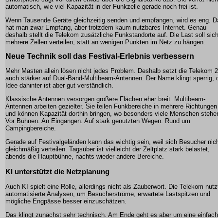
automatisch, wie viel Kapazität in der Funkzelle gerade noch frei ist.
Wenn Tausende Geräte gleichzeitig senden und empfangen, wird es eng. 
hat man zwar Empfang, aber trotzdem kaum nutzbares Internet. Genau
deshalb stellt die Telekom zusätzliche Funkstandorte auf. Die Last soll sich
mehrere Zellen verteilen, statt an wenigen Punkten im Netz zu hängen.
Neue Technik soll das Festival-Erlebnis verbessern
Mehr Masten allein lösen nicht jedes Problem. Deshalb setzt die Telekom 
auch stärker auf Dual-Band-Multibeam-Antennen. Der Name klingt sperrig, 
Idee dahinter ist aber gut verständlich.
Klassische Antennen versorgen größere Flächen eher breit. Multibeam-
Antennen arbeiten gezielter. Sie teilen Funkbereiche in mehrere Richtungen
und können Kapazität dorthin bringen, wo besonders viele Menschen stehe
Vor Bühnen. An Eingängen. Auf stark genutzten Wegen. Rund um
Campingbereiche.
Gerade auf Festivalgeländen kann das wichtig sein, weil sich Besucher nic
gleichmäßig verteilen. Tagsüber ist vielleicht der Zeltplatz stark belastet,
abends die Hauptbühne, nachts wieder andere Bereiche.
KI unterstützt die Netzplanung
Auch KI spielt eine Rolle, allerdings nicht als Zauberwort. Die Telekom nutz
automatisierte Analysen, um Besucherströme, erwartete Lastspitzen und
mögliche Engpässe besser einzuschätzen.
Das klingt zunächst sehr technisch. Am Ende geht es aber um eine einfac