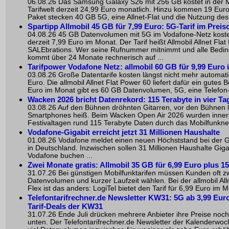
06.08.26 Das Samsung Galaxy S26 mit 256 GB kostet in der 
Tarifwelt derzeit 24,99 Euro monatlich. Hinzu kommen 19 Euro
Paket stecken 40 GB 5G, eine Allnet-Flat und die Nutzung des 
Spartipp Allmobil 45 GB für 7,99 Euro: 5G-Tarif im Preis
04.08.26 45 GB Datenvolumen mit 5G im Vodafone-Netz kosten
derzeit 7,99 Euro im Monat. Der Tarif heißt Allmobil Allnet Flat
SALEbrations. Wer seine Rufnummer mitnimmt und alle Beding
kommt über 24 Monate rechnerisch auf ...
Tarifpower Vodafone Netz: allmobil 60 GB für 9,99 Euro 
03.08.26 Große Datentarife kosten längst nicht mehr automat
Euro. Die allmobil Allnet Flat Power 60 liefert dafür ein gutes B
Euro im Monat gibt es 60 GB Datenvolumen, 5G, eine Telefon-
Wacken 2026 bricht Datenrekord: 115 Terabyte in vier Ta
03.08.26 Auf den Bühnen dröhnten Gitarren, vor den Bühnen l
Smartphones heiß. Beim Wacken Open Air 2026 wurden innerh
Festivaltagen rund 115 Terabyte Daten durch das Mobilfunknet
Vodafone-Gigabit erreicht jetzt 31 Millionen Haushalte
01.08.26 Vodafone meldet einen neuen Höchststand bei der G
in Deutschland. Inzwischen sollen 31 Millionen Haushalte Giga
Vodafone buchen ...
Zwei Monate gratis: Allmobil 35 GB für 6,99 Euro plus 
31.07.26 Bei günstigen Mobilfunktarifen müssen Kunden oft zw
Datenvolumen und kurzer Laufzeit wählen. Bei der allmobil All
Flex ist das anders: LogiTel bietet den Tarif für 6,99 Euro im M
Telefontarifrechner.de Newsletter KW31: 5G ab 3,99 Euro
Tarif-Deals der KW31
31.07.26 Ende Juli drücken mehrere Anbieter ihre Preise noc
unten. Der Telefontarifrechner.de Newsletter der Kalenderwoch