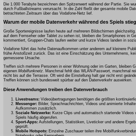
Die 1.000 Terabyte bezeichnen den Spitzenwert während der Partie. Sie wur
durch Fußballstreams verursacht. In die Zahl fließt der gesamte mobile Dat
betrachteten Zeitraum über das Vodafone-Netz lief.
Warum der mobile Datenverkehr während des Spiels stie
Große Sportereignisse laufen heute auf mehreren Bildschirmen gleichzeitig
auf dem Fernseher oder Tablet zu sehen ist, bleiben die Smartphones in G
kommentiert, Gruppen-Chats laufen weiter und kurze Videos landen in sozi
Vodafone führt das hohe Datenaufkommen unter anderem auf kleinere Publi
frühe Anstoßzeit zurück. Das ist eine Einschätzung des Unternehmens, ke
gemessene Ursache.
Treffen sich mehrere Personen in einer Wohnung oder im Garten, bleiben G
eigenen
Mobilfunknetz
. Manchmal fehlt das WLAN-Passwort, manchmal rei
nicht bis auf die Terrasse. Oft wird die Einstellung halt gar nicht erst geände
Treffen können sich bundesweit spürbar auf den Datenverkehr auswirken.
Diese Anwendungen treiben den Datenverbrauch
Livestreams:
Videoübertragungen benötigen die größten kontinuier
Messenger:
Bilder, Sprachnachrichten, Videos und animierte Inhalt
Aufkommen zusätzlich.
Soziale Netzwerke:
Kurze Clips und automatisch startende Videos
Spiels häufig abgerufen.
Sport-Apps:
Aufstellungen, Statistiken, Liveticker und andere Ergeb
geprüft.
Mobile Hotspots:
Einzelne Zuschauer teilen ihre Mobilfunkverbindun
Notebooks oder Fernsehern.