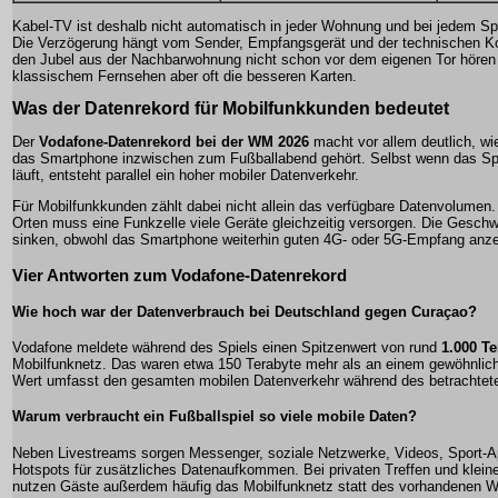
Kabel-TV ist deshalb nicht automatisch in jeder Wohnung und bei jedem Sp
Die Verzögerung hängt vom Sender, Empfangsgerät und der technischen Ko
den Jubel aus der Nachbarwohnung nicht schon vor dem eigenen Tor hören
klassischem Fernsehen aber oft die besseren Karten.
Was der Datenrekord für Mobilfunkkunden bedeutet
Der
Vodafone-Datenrekord bei der WM 2026
macht vor allem deutlich, wi
das Smartphone inzwischen zum Fußballabend gehört. Selbst wenn das Sp
läuft, entsteht parallel ein hoher mobiler Datenverkehr.
Für Mobilfunkkunden zählt dabei nicht allein das verfügbare Datenvolumen
Orten muss eine Funkzelle viele Geräte gleichzeitig versorgen. Die Geschw
sinken, obwohl das Smartphone weiterhin guten 4G- oder 5G-Empfang anze
Vier Antworten zum Vodafone-Datenrekord
Wie hoch war der Datenverbrauch bei Deutschland gegen Curaçao?
Vodafone meldete während des Spiels einen Spitzenwert von rund
1.000 Te
Mobilfunknetz. Das waren etwa 150 Terabyte mehr als an einem gewöhnlic
Wert umfasst den gesamten mobilen Datenverkehr während des betrachtet
Warum verbraucht ein Fußballspiel so viele mobile Daten?
Neben Livestreams sorgen Messenger, soziale Netzwerke, Videos, Sport-A
Hotspots für zusätzliches Datenaufkommen. Bei privaten Treffen und klein
nutzen Gäste außerdem häufig das Mobilfunknetz statt des vorhandenen 