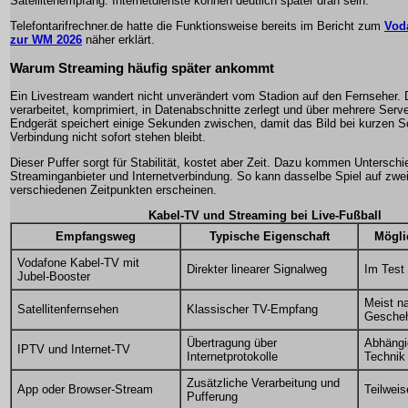
Satellitenempfang. Internetdienste können deutlich später dran sein.
Telefontarifrechner.de hatte die Funktionsweise bereits im Bericht zum
Vod
zur WM 2026
näher erklärt.
Warum Streaming häufig später ankommt
Ein Livestream wandert nicht unverändert vom Stadion auf den Fernseher. 
verarbeitet, komprimiert, in Datenabschnitte zerlegt und über mehrere Server
Endgerät speichert einige Sekunden zwischen, damit das Bild bei kurzen
Verbindung nicht sofort stehen bleibt.
Dieser Puffer sorgt für Stabilität, kostet aber Zeit. Dazu kommen Unterschi
Streaminganbieter und Internetverbindung. So kann dasselbe Spiel auf zwe
verschiedenen Zeitpunkten erscheinen.
Kabel-TV und Streaming bei Live-Fußball
Empfangsweg
Typische Eigenschaft
Mögli
Vodafone Kabel-TV mit
Direkter linearer Signalweg
Im Test
Jubel-Booster
Meist n
Satellitenfernsehen
Klassischer TV-Empfang
Gesche
Übertragung über
Abhängi
IPTV und Internet-TV
Internetprotokolle
Technik
Zusätzliche Verarbeitung und
App oder Browser-Stream
Teilweis
Pufferung