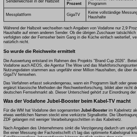
Senderwechsel in der Halbzeit
Prozent
Programm
Keine vollständige Messung
Messplattform
GigaTV
Haushalte
Während der Halbzeit wechselten nach Angaben von Vodafone nur 2,9 Proze
Haushalte auf einen anderen Sender. Ob die übrigen Zuschauer tatsächlich
verfolgten oder der Fernseher beim Gang in die Küche einfach weiterlief, v
natürlich nicht.
So wurde die Reichweite ermittelt
Die Auswertung entstand im Rahmen des Projekts "Brand Cup 2026". Beteil
Vodafone auch AEOS, die Agentur The Wow und das Marktforschungsunter
Nutzungsdaten stammen aus ungefähr einer Million Haushalten, die über di
GigaTV fernsehen.
Das Verfahren erfasst sekundengenau, wann ein Programm läuft oder gewec
ergänzt klassische Methoden der Reichweitenforschung, bildet aber nicht 
deutschen Fernsehmarkt ab. Dieser Unterschied gehört zur Einordnung der
Was der Vodafone Jubel-Booster beim Kabel-TV macht
Für die WM hat Vodafone den sogenannten
Jubel-Booster
im Kabelnetz akt
etwas werblichen Namen steckt eine verkürzte Signalkette. Die Übertragu
ZDF gelangen mit weniger Verarbeitungsschritten in das Kabelnetz.
Nach Angaben des Unternehmens sinkt die Verzögerung dadurch um ungef
Bei einer Messung der Fachzeitschrift c't lag das optimierte Kabelsignal k