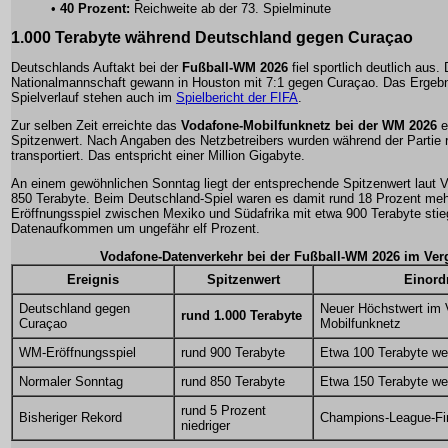
•
40 Prozent:
Reichweite ab der 73. Spielminute
1.000 Terabyte während Deutschland gegen Curaçao
Deutschlands Auftakt bei der
Fußball-WM 2026
fiel sportlich deutlich aus. 
Nationalmannschaft gewann in Houston mit 7:1 gegen Curaçao. Das Ergebn
Spielverlauf stehen auch im
Spielbericht der FIFA
.
Zur selben Zeit erreichte das
Vodafone-Mobilfunknetz bei der WM 2026
e
Spitzenwert. Nach Angaben des Netzbetreibers wurden während der Partie 
transportiert. Das entspricht einer Million Gigabyte.
An einem gewöhnlichen Sonntag liegt der entsprechende Spitzenwert laut V
850 Terabyte. Beim Deutschland-Spiel waren es damit rund 18 Prozent me
Eröffnungsspiel zwischen Mexiko und Südafrika mit etwa 900 Terabyte stie
Datenaufkommen um ungefähr elf Prozent.
Vodafone-Datenverkehr bei der Fußball-WM 2026 im Ver
Ereignis
Spitzenwert
Einor
Deutschland gegen
Neuer Höchstwert im 
rund 1.000 Terabyte
Curaçao
Mobilfunknetz
WM-Eröffnungsspiel
rund 900 Terabyte
Etwa 100 Terabyte we
Normaler Sonntag
rund 850 Terabyte
Etwa 150 Terabyte we
rund 5 Prozent
Bisheriger Rekord
Champions-League-Fi
niedriger