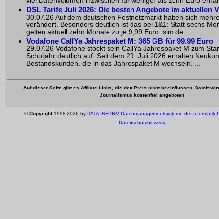
viel Datenvolumen inzwischen für weniger als zehn Euro erhältlic
DSL Tarife Juli 2026: Die besten Angebote im aktuellen V
30.07.26 Auf dem deutschen Festnetzmarkt haben sich mehr
verändert. Besonders deutlich ist das bei 1&1: Statt sechs Mo
gelten aktuell zehn Monate zu je 9,99 Euro. sim.de ...
Vodafone CallYa Jahrespaket M: 365 GB für 99,99 Euro
29.07.26 Vodafone stockt sein CallYa Jahrespaket M zum Star
Schuljahr deutlich auf. Seit dem 29. Juli 2026 erhalten Neuku
Bestandskunden, die in das Jahrespaket M wechseln, ...
Auf dieser Seite gibt es Affilate Links, die den Preis nicht beeinflussen. Damit wi
Journalismus kostenfrei angeboten
©
Copyright
1998-2026 by
DATA INFORM-Datenmanagementsysteme der Informatik
Datenschutzhinweise