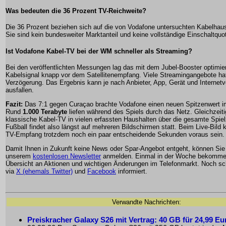
Was bedeuten die 36 Prozent TV-Reichweite?
Die 36 Prozent beziehen sich auf die von Vodafone untersuchten Kabelhau
Sie sind kein bundesweiter Marktanteil und keine vollständige Einschaltquo
Ist Vodafone Kabel-TV bei der WM schneller als Streaming?
Bei den veröffentlichten Messungen lag das mit dem Jubel-Booster optimie
Kabelsignal knapp vor dem Satellitenempfang. Viele Streamingangebote hat
Verzögerung. Das Ergebnis kann je nach Anbieter, App, Gerät und Internet
ausfallen.
Fazit:
Das 7:1 gegen Curaçao brachte Vodafone einen neuen Spitzenwert i
Rund
1.000 Terabyte
liefen während des Spiels durch das Netz. Gleichzeiti
klassische Kabel-TV in vielen erfassten Haushalten über die gesamte Spielz
Fußball findet also längst auf mehreren Bildschirmen statt. Beim Live-Bild 
TV-Empfang trotzdem noch ein paar entscheidende Sekunden voraus sein.
Damit Ihnen in Zukunft keine News oder Spar-Angebot entgeht, können Sie
unserem
kostenlosen Newsletter
anmelden. Einmal in der Woche bekommen
Übersicht an Aktionen und wichtigen Änderungen im Telefonmarkt. Noch sch
via
X (ehemals Twitter)
und
Facebook
informiert.
Verwandte Nachrichten:
Preiskracher Galaxy S26 mit Vertrag: 40 GB für 24,99 Eu