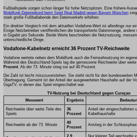
Fußballspiele sorgen schon länger für hohe Netzspitzen. Eine frühere Aus
Mobilfunk-Datenrekord beim Spiel Real Madrid gegen Bayern München
zeig
stark große Fußballabende den Datenverkehr erhöhen.
Ein direkter Vergleich mit dem aktuellen Vodafone-Wert ist allerdings nur e
Einige Netzbetreiber veröffentlichen die transportierte Datenmenge, andere
in Gigabit pro Sekunde. Beide Werte beschreiben die Netznutzung, messen
unterschiedliche Dinge.
Vodafone-Kabelnetz erreicht 36 Prozent TV-Reichweite
Vodafone wertete neben dem Mobilfunk auch die Fernsehnutzung im eigene
Während des Deutschland-Spiels lag die gemessene Reichweite über weite
Prozent
. Ab der 73. Minute stieg sie auf 40 Prozent.
Die Zahl ist leicht misszuverstehen. Sie steht nicht für den bundesweiten M
Übertragung. Gemeint ist der Anteil der ausgewerteten Haushalte auf der V
GigaTV, in denen das Spiel eingeschaltet war.
TV-Nutzung bei Deutschland gegen Curaçao
Messwert
Ergebnis
Bedeutu
Reichweite über weite Teile des
36
Anteil der eingeschalteten 
Spiels
Prozent
Kabelhaushalte
40
Reichweite ab der 73. Minute
Anstieg in der Schlussphas
Prozent
2,9
Nur kleiner Teil wechselte