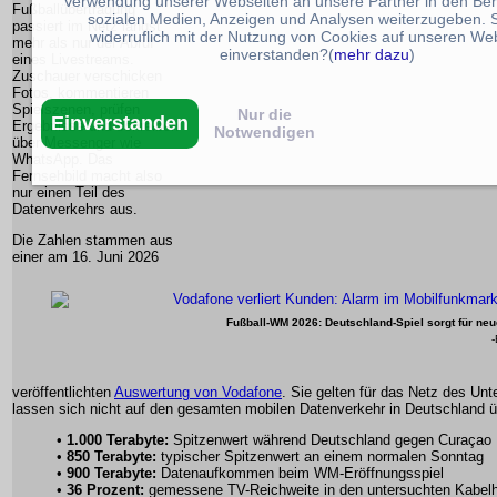
Verwendung unserer Webseiten an unsere Partner in den Ber
Fußballübertragung
sozialen Medien, Anzeigen und Analysen weiterzugeben. S
passiert im Netz längst
widerruflich mit der Nutzung von Cookies auf unseren We
mehr als nur der Abruf
einverstanden?(
mehr dazu
)
eines Livestreams.
Zuschauer verschicken
Fotos, kommentieren
Spielszenen, prüfen
Nur die
Einverstanden
Ergebnisse und schreiben
Notwendigen
über Messenger wie
WhatsApp. Das
Fernsehbild macht also
nur einen Teil des
Datenverkehrs aus.
Die Zahlen stammen aus
einer am 16. Juni 2026
Fußball-WM 2026: Deutschland-Spiel sorgt für ne
-
veröffentlichten
Auswertung von Vodafone
. Sie gelten für das Netz des U
lassen sich nicht auf den gesamten mobilen Datenverkehr in Deutschland ü
•
1.000 Terabyte:
Spitzenwert während Deutschland gegen Curaçao
•
850 Terabyte:
typischer Spitzenwert an einem normalen Sonntag
•
900 Terabyte:
Datenaufkommen beim WM-Eröffnungsspiel
•
36 Prozent:
gemessene TV-Reichweite in den untersuchten Kabel