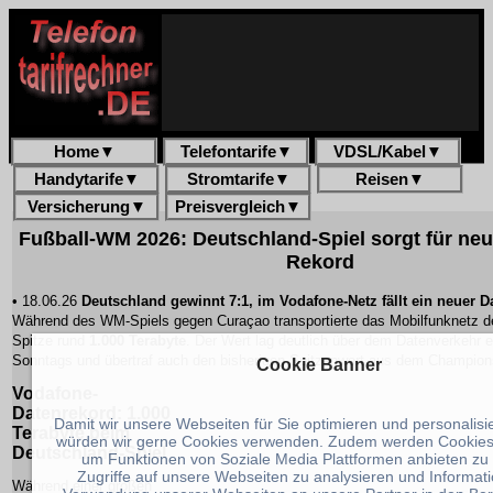
Home
▼
Telefontarife
▼
VDSL/Kabel
▼
Handytarife
▼
Stromtarife
▼
Reisen
▼
Versicherung
▼
Preisvergleich
▼
Fußball-WM 2026: Deutschland-Spiel sorgt für neu
Rekord
• 18.06.26
Deutschland gewinnt 7:1, im Vodafone-Netz fällt ein neuer D
Während des WM-Spiels gegen Curaçao transportierte das Mobilfunknetz de
Spitze rund
1.000 Terabyte
. Der Wert lag deutlich über dem Datenverkehr 
Sonntags und übertraf auch den bisherigen Spitzenwert aus dem Champion
Cookie Banner
Vodafone-
Datenrekord: 1.000
Damit wir unsere Webseiten für Sie optimieren und personalis
Terabyte beim
würden wir gerne Cookies verwenden. Zudem werden Cookies
Deutschland-Spiel
um Funktionen von Soziale Media Plattformen anbieten zu
Zugriffe auf unsere Webseiten zu analysieren und Informat
Während einer großen