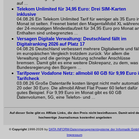
auf ...
Telekom Unlimited für 34,95 Euro: Drei SIM-Karten
inklusive
04.08.26 Ein Telekom Unlimited Tarif für weniger als 35 Euro 
Monat ist selten. Freenet bietet den MagentaMobil XL währen
der 24-monatigen Mindestlaufzeit für 34,95 Euro pro Monat an
Enthalten sind unbegrenztes ...
Versagen Digitale Verwaltung: Deutschland fällt im
Digitalranking 2026 auf Platz 17
04.08.26 Deutschland verbessert mehrere Digitalwerte und fäll
im europäischen Vergleich trotzdem zurück. Vor allem die
Verwaltung und die geringe Nutzung schneller Anschlüsse
bremsen. Damit gibt es eine weitere Diskrepanz, zu dem, was
Bundesregierung den Bürgern ...
Tarifpower Vodafone Netz: allmobil 60 GB für 9,99 Euro 
Tarifcheck
03.08.26 Große Datentarife kosten längst nicht mehr automat
20 oder 30 Euro. Die allmobil Allnet Flat Power 60 liefert dafür
gutes Beispiel. Für 9,99 Euro im Monat gibt es 60 GB
Datenvolumen, 5G, eine Telefon- und ...
Auf dieser Seite gibt es Affilate Links, die den Preis nicht beeinflussen. Damit wird de
hochwertige Journalismus kostenfrei angeboten
©
Copyright
1998-2026 by
DATA INFORM-Datenmanagementsysteme der Informatik Gmb
Impressum