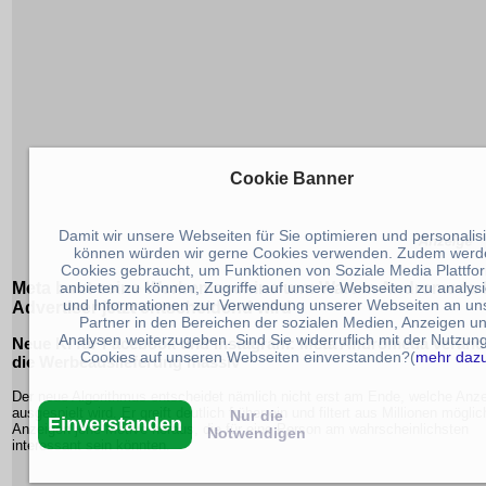
Cookie Banner
Damit wir unsere Webseiten für Sie optimieren und personalis
können würden wir gerne Cookies verwenden. Zudem werd
Cookies gebraucht, um Funktionen von Soziale Media Plattfo
anbieten zu können, Zugriffe auf unsere Webseiten zu analys
Meta baut seine Werbemaschine um: Warum Andromeda f
und Informationen zur Verwendung unserer Webseiten an un
Advertiser jetzt entscheidend wird
Partner in den Bereichen der sozialen Medien, Anzeigen u
Analysen weiterzugeben. Sind Sie widerruflich mit der Nutzun
Neue KI für Facebook und Instagram: Meta Andromeda veränd
Cookies auf unseren Webseiten einverstanden?(
mehr daz
die Werbeauslieferung massiv
Der neue Algorithmus entscheidet nämlich nicht erst am Ende, welche Anz
ausgespielt wird. Er greift deutlich früher ein und filtert aus Millionen möglic
Nur die
Einverstanden
Anzeigen jene Motive heraus, die für eine Person am wahrscheinlichsten
Notwendigen
interessant sein könnten.