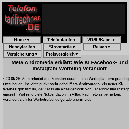
Home
▼
Telefontarife
▼
VDSL/Kabel
▼
Handytarife
▼
Stromtarife
▼
Reisen
▼
Versicherung
▼
Preisvergleich
▼
Meta Andromeda erklärt: Wie KI Facebook- und
Instagram-Werbung verändert
• 20.05.26 Meta arbeitet seit Monaten daran, seine Werbeplattform grundle
umzubauen. Im Mittelpunkt steht dabei
Meta Andromeda
, ein neuer
KI-
Werbealgorithmus
, der tief in die Anzeigenlogik von Facebook und Instag
eingreift. Während viele Nutzer davon im Alltag kaum etwas bemerken,
verändert sich für Werbetreibende gerade enorm viel.