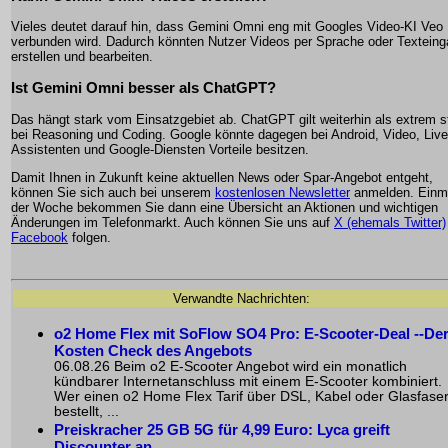
Vieles deutet darauf hin, dass Gemini Omni eng mit Googles Video-KI Veo
verbunden wird. Dadurch könnten Nutzer Videos per Sprache oder Textein
erstellen und bearbeiten.
Ist Gemini Omni besser als ChatGPT?
Das hängt stark vom Einsatzgebiet ab. ChatGPT gilt weiterhin als extrem s
bei Reasoning und Coding. Google könnte dagegen bei Android, Video, Live
Assistenten und Google-Diensten Vorteile besitzen.
Damit Ihnen in Zukunft keine aktuellen News oder Spar-Angebot entgeht,
können Sie sich auch bei unserem
kostenlosen Newsletter
anmelden. Einma
der Woche bekommen Sie dann eine Übersicht an Aktionen und wichtigen
Änderungen im Telefonmarkt. Auch können Sie uns auf
X (ehemals Twitter)
Facebook
folgen.
Verwandte Nachrichten:
o2 Home Flex mit SoFlow SO4 Pro: E-Scooter-Deal --De
Kosten Check des Angebots
06.08.26 Beim o2 E-Scooter Angebot wird ein monatlich
kündbarer Internetanschluss mit einem E-Scooter kombiniert.
Wer einen o2 Home Flex Tarif über DSL, Kabel oder Glasfase
bestellt, ...
Preiskracher 25 GB 5G für 4,99 Euro: Lyca greift
Discounter an