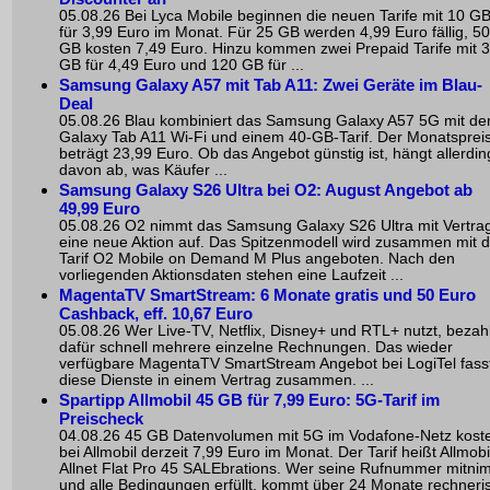
05.08.26 Bei Lyca Mobile beginnen die neuen Tarife mit 10 G
für 3,99 Euro im Monat. Für 25 GB werden 4,99 Euro fällig, 50
GB kosten 7,49 Euro. Hinzu kommen zwei Prepaid Tarife mit 
GB für 4,49 Euro und 120 GB für ...
Samsung Galaxy A57 mit Tab A11: Zwei Geräte im Blau-
Deal
05.08.26 Blau kombiniert das Samsung Galaxy A57 5G mit d
Galaxy Tab A11 Wi-Fi und einem 40-GB-Tarif. Der Monatsprei
beträgt 23,99 Euro. Ob das Angebot günstig ist, hängt allerdin
davon ab, was Käufer ...
Samsung Galaxy S26 Ultra bei O2: August Angebot ab
49,99 Euro
05.08.26 O2 nimmt das Samsung Galaxy S26 Ultra mit Vertrag
eine neue Aktion auf. Das Spitzenmodell wird zusammen mit 
Tarif O2 Mobile on Demand M Plus angeboten. Nach den
vorliegenden Aktionsdaten stehen eine Laufzeit ...
MagentaTV SmartStream: 6 Monate gratis und 50 Euro
Cashback, eff. 10,67 Euro
05.08.26 Wer Live-TV, Netflix, Disney+ und RTL+ nutzt, bezahl
dafür schnell mehrere einzelne Rechnungen. Das wieder
verfügbare MagentaTV SmartStream Angebot bei LogiTel fass
diese Dienste in einem Vertrag zusammen. ...
Spartipp Allmobil 45 GB für 7,99 Euro: 5G-Tarif im
Preischeck
04.08.26 45 GB Datenvolumen mit 5G im Vodafone-Netz kost
bei Allmobil derzeit 7,99 Euro im Monat. Der Tarif heißt Allmobi
Allnet Flat Pro 45 SALEbrations. Wer seine Rufnummer mitni
und alle Bedingungen erfüllt, kommt über 24 Monate rechneri