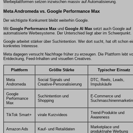
Werbeplattformen setzen inzwischen massiv auf Automatisierung.
Meta Andromeda vs. Google Performance Max
Der wichtigste Konkurrent bleibt weiterhin Google.
Mit
Google Performance Max
und
Google AI Max
setzt auch Google auf
automatisierte Werbesysteme. Der Unterschied liegt aber im Schwerpunkt.
Google arbeitet stärker über Suchintention. Wer dort sucht, hat oft schon ei
konkretes Interesse.
Meta dagegen versucht Nachfrage früher zu erzeugen. Die Plattform lebt v
Entdeckung, Feed-Inhalten und visuellen Creatives.
Plattform
Größte Stärke
Typischer Einsatz
Meta
Social Signals und
DTC, Reels, Leads,
Andromeda
Creative-Personalisierung
Impulskäufe
Google
Suchintention und
E-Commerce und
Performance
Shopping
Suchmaschinenmarketi
Max
Trend-Produkte und
TikTok Smart+
virale Kurzvideos
Awareness
Marketplace und
Amazon Ads
Kauf- und Retaildaten
produktnahe Werbung