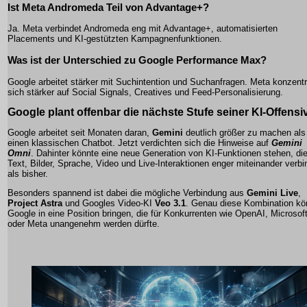
Ist Meta Andromeda Teil von Advantage+?
Ja. Meta verbindet Andromeda eng mit Advantage+, automatisierten
Placements und KI-gestützten Kampagnenfunktionen.
Was ist der Unterschied zu Google Performance Max?
Google arbeitet stärker mit Suchintention und Suchanfragen. Meta konzentr
sich stärker auf Social Signals, Creatives und Feed-Personalisierung.
Google plant offenbar die nächste Stufe seiner KI-Offensi
Google arbeitet seit Monaten daran,
Gemini
deutlich größer zu machen als
einen klassischen Chatbot. Jetzt verdichten sich die Hinweise auf
Gemini
Omni
. Dahinter könnte eine neue Generation von KI-Funktionen stehen, di
Text, Bilder, Sprache, Video und Live-Interaktionen enger miteinander verbi
als bisher.
Besonders spannend ist dabei die mögliche Verbindung aus
Gemini Live
,
Project Astra
und Googles Video-KI
Veo 3.1
. Genau diese Kombination kö
Google in eine Position bringen, die für Konkurrenten wie OpenAI, Microsof
oder Meta unangenehm werden dürfte.