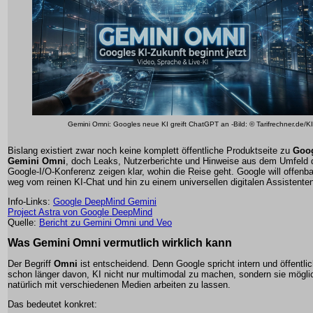
Gemini Omni: Googles neue KI greift ChatGPT an -Bild: © Tarifrechner.de/KI
Bislang existiert zwar noch keine komplett öffentliche Produktseite zu
Goo
Gemini Omni
, doch Leaks, Nutzerberichte und Hinweise aus dem Umfeld 
Google-I/O-Konferenz zeigen klar, wohin die Reise geht. Google will offenba
weg vom reinen KI-Chat und hin zu einem universellen digitalen Assistente
Info-Links:
Google DeepMind Gemini
Project Astra von Google DeepMind
Quelle:
Bericht zu Gemini Omni und Veo
Was Gemini Omni vermutlich wirklich kann
Der Begriff
Omni
ist entscheidend. Denn Google spricht intern und öffentli
schon länger davon, KI nicht nur multimodal zu machen, sondern sie mögli
natürlich mit verschiedenen Medien arbeiten zu lassen.
Das bedeutet konkret: