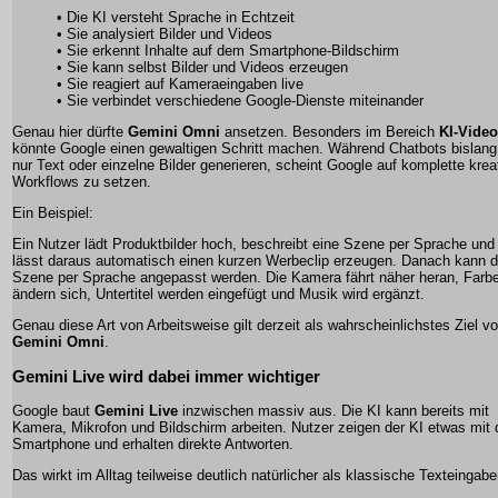
• Die KI versteht Sprache in Echtzeit
• Sie analysiert Bilder und Videos
• Sie erkennt Inhalte auf dem Smartphone-Bildschirm
• Sie kann selbst Bilder und Videos erzeugen
• Sie reagiert auf Kameraeingaben live
• Sie verbindet verschiedene Google-Dienste miteinander
Genau hier dürfte
Gemini Omni
ansetzen. Besonders im Bereich
KI-Video
könnte Google einen gewaltigen Schritt machen. Während Chatbots bislang 
nur Text oder einzelne Bilder generieren, scheint Google auf komplette krea
Workflows zu setzen.
Ein Beispiel:
Ein Nutzer lädt Produktbilder hoch, beschreibt eine Szene per Sprache und
lässt daraus automatisch einen kurzen Werbeclip erzeugen. Danach kann d
Szene per Sprache angepasst werden. Die Kamera fährt näher heran, Farb
ändern sich, Untertitel werden eingefügt und Musik wird ergänzt.
Genau diese Art von Arbeitsweise gilt derzeit als wahrscheinlichstes Ziel v
Gemini Omni
.
Gemini Live wird dabei immer wichtiger
Google baut
Gemini Live
inzwischen massiv aus. Die KI kann bereits mit
Kamera, Mikrofon und Bildschirm arbeiten. Nutzer zeigen der KI etwas mit
Smartphone und erhalten direkte Antworten.
Das wirkt im Alltag teilweise deutlich natürlicher als klassische Texteingabe