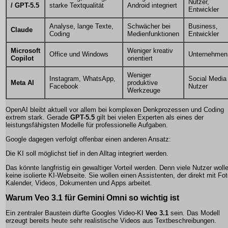
Nutzer,
/ GPT-5.5
starke Textqualität
Android integriert
Entwickler
Analyse, lange Texte,
Schwächer bei
Business,
Claude
Coding
Medienfunktionen
Entwickler
Microsoft
Weniger kreativ
Office und Windows
Unternehmen
Copilot
orientiert
Weniger
Instagram, WhatsApp,
Social Media
Meta AI
produktive
Facebook
Nutzer
Werkzeuge
OpenAI bleibt aktuell vor allem bei komplexen Denkprozessen und Coding
extrem stark. Gerade
GPT-5.5
gilt bei vielen Experten als eines der
leistungsfähigsten Modelle für professionelle Aufgaben.
Google dagegen verfolgt offenbar einen anderen Ansatz:
Die KI soll möglichst tief in den Alltag integriert werden.
Das könnte langfristig ein gewaltiger Vorteil werden. Denn viele Nutzer woll
keine isolierte KI-Webseite. Sie wollen einen Assistenten, der direkt mit Fot
Kalender, Videos, Dokumenten und Apps arbeitet.
Warum Veo 3.1 für Gemini Omni so wichtig ist
Ein zentraler Baustein dürfte Googles Video-KI
Veo 3.1
sein. Das Modell
erzeugt bereits heute sehr realistische Videos aus Textbeschreibungen.