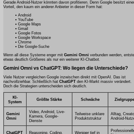
Gerade Android-Nutzer könnten davon profitieren. Denn Google besitzt eine
Vorteil, den kaum ein anderer Anbieter in dieser Form hat:
• Android
• YouTube
• Google Maps
• Gmail
• Google Fotos
• Google Workspace
• Chrome
• Die Google-Suche
Wenn all diese Systeme enger mit
Gemini Omni
verbunden werden, entst
etwas deutlich Größeres als nur ein weiterer KI-Chatbot.
Gemini Omni vs ChatGPT: Wo liegen die Unterschiede?
Viele Nutzer vergleichen Google inzwischen direkt mit OpenAI. Das ist
nachvollziehbar. Schließlich hat
ChatGPT
den KI-Markt massiv verändert.
Doch die Strategien unterscheiden sich deutlich.
KI-
Größte Stärke
Schwäche
Zielgrupp
System
Video, Android, Live-
Gemini
Teilweise unklare
Alltag, Creato
Kamera, Google-
Omni
Produktstruktur
Android-Nutz
Dienste
Professionell
ChatGPT
Reasoning, Coding,
Weniger tief in