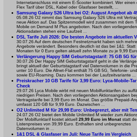
Internetanschluss mit einem E-Scooter kombiniert. Wer eine
Flex Tarif über DSL, Kabel oder Glasfaser bestellt, ...
Samsung Galaxy S26 Ultra bei O2: August Angebot ab 4
05.08.26 O2 nimmt das Samsung Galaxy S26 Ultra mit Vertrag
neue Aktion auf. Das Spitzenmodell wird zusammen mit dem T
Mobile on Demand M Plus angeboten. Nach den vorliegenden
Aktionsdaten stehen eine Laufzeit ...
DSL Tarife Juli 2026: Die besten Angebote im aktuellen V
30.07.26 Auf dem deutschen Festnetzmarkt haben sich mehr
Angebote verändert. Besonders deutlich ist das bei 1&1: Statt
Monaten für 0 Euro gelten aktuell zehn Monate zu je 9,99 Euro
Verlängerung Happy SIM Geburtstagstarif: 75 GB 5G für
30.07.26 Der Happy SIM Geburtstagstarif geht in die Verläng
bringt aktuell der Geburtstagstarif viel Datenvolumen in die Pr
unter 10 Euro. Die Allnet-Flat enthält 75 GB 5G, Telefonie- u
sowie EU-Roaming. Dazu kommen bei der Laufzeitvariante ...
Preiskracher 10 GB Tarife für 3,99 Euro: Lyca-Mobile-Tar
Check
29.07.26 Lyca Mobile wirbt mit neuen Mobilfunktarifen zu auffä
niedrigen Preisen. Nach den vorliegenden Aktionsangaben be
Vertragstarife bei 3,99 Euro im Monat. Das größte Prepaid-A
umfasst 120 GB für 9,99 Euro. Dazwischen ...
O2 Unlimited M für 29,99 Euro: Unbegrenzt, aber mit Te
24.07.26 O2 bietet den Mobile Unlimited M wieder zum Aktions
Der Mobilfunktarif kostet aktuell
29,99 Euro im Monat
statt de
Listenpreises von 39,99 Euro. Enthalten sind unbegrenztes
Datenvolumen in ...
1&1 DSL & Glasfaser im Juli: Neue Tarife im Vergleich