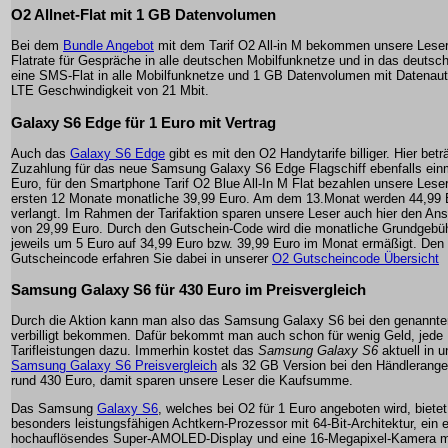
O2 Allnet-Flat mit 1 GB Datenvolumen
Bei dem
Bundle Angebot
mit dem Tarif O2 All-in M bekommen unsere Leser
Flatrate für Gespräche in alle deutschen Mobilfunknetze und in das deutsc
eine SMS-Flat in alle Mobilfunknetze und 1 GB Datenvolumen mit Datenaut
LTE Geschwindigkeit von 21 Mbit.
Galaxy S6 Edge für 1 Euro mit Vertrag
Auch das
Galaxy S6 Edge
gibt es mit den O2 Handytarife billiger. Hier betr
Zuzahlung für das neue Samsung Galaxy S6 Edge Flagschiff ebenfalls ein
Euro, für den Smartphone Tarif O2 Blue All-In M Flat bezahlen unsere Leser
ersten 12 Monate monatliche 39,99 Euro. Am dem 13.Monat werden 44,99 
verlangt. Im Rahmen der Tarifaktion sparen unsere Leser auch hier den An
von 29,99 Euro. Durch den Gutschein-Code wird die monatliche Grundgebü
jeweils um 5 Euro auf 34,99 Euro bzw. 39,99 Euro im Monat ermäßigt. Den
Gutscheincode erfahren Sie dabei in unserer
O2 Gutscheincode Übersicht
Samsung Galaxy S6 für 430 Euro im Preisvergleich
Durch die Aktion kann man also das Samsung Galaxy S6 bei den genannten
verbilligt bekommen. Dafür bekommt man auch schon für wenig Geld, jed
Tarifleistungen dazu. Immerhin kostet das
Samsung Galaxy S6
aktuell in 
Samsung Galaxy S6 Preisvergleich
als 32 GB Version bei den Händlerang
rund 430 Euro, damit sparen unsere Leser die Kaufsumme.
Das Samsung
Galaxy S6
, welches bei O2 für 1 Euro angeboten wird, bietet
besonders leistungsfähigen Achtkern-Prozessor mit 64-Bit-Architektur, ein 
hochauflösendes Super-AMOLED-Display und eine 16-Megapixel-Kamera m