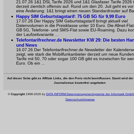
21.07.26 1&1 DSL Tarife 2026 und 1&1 Glasfaser Tarife 2026 
derzeit ziemlich offensiv auf. Rund um den 20. Juli geht es vo
eine Änderung: 1&1 bringt einen neuen Standardrouter auf Bas
Happy SIM Geburtstagstarif: 75 GB 5G für 9,99 Euro
17.07.26 Der Happy SIM Geburtstagstarif bringt aktuell viel
Datenvolumen in die Preisklasse unter 10 Euro. Die Allnet-Flat
GB 5G, Telefonie- und SMS-Flat sowie EU-Roaming. Dazu k
der Laufzeitvariante ...
Telefontarifrechner.de Newsletter KW 29: Die besten Han
und News
16.07.26 Der Telefontarifrechner.de Newsletter der Kalender
zeigt, wie stark die Mobilfunkanbieter derzeit um neue Kunde
Tarife mit 50, 70 oder sogar 100 GB gibt es inzwischen für wen
Euro. Ob ein ...
Auf dieser Seite gibt es Affilate Links, die den Preis nicht beeinflussen. Damit wird de
Journalismus kostenfrei angeboten
©
Copyright
1998-2026 by
DATA INFORM-Datenmanagementsysteme der Informatik GmbH
Datenschutzhinweise