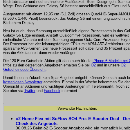
Bildstabilisator und noch schnellerer Auslösezeit. Beim Design geht Sams
Wege. Das Gehäuse des Galaxy S6 besteht ausschließlich aus Glas und Me
Ausgestattet mit einem 12,95 cm (5,1 Zoll) grossen Quad-HD-Super-AMOL
(2.560 x 1.440 Pixel) beeindruckt das Galaxy S6 mit einem unglaublich sch
Bildschirm Display.
Neu ist auch, dass Samsung ausschließlich eigene Prozessoren in das Ga
Galaxy S6 Edge einbaut. Anstatt Qualcomm-Prozessoren, wird es weltweit 
einheitliche Variante mit dem Samsung-eigenen Octa-Core-Prozessor Exyn
Der Prozessor hat vier leistungsfähigen CPUs mit ARM-A57-Architektur und
sparsame A53-Kernen. Der neue Prozessort soll dabei rund 35 Prozent spa
was die Akkulaufzeit dann wieder verlängert.
Die 120 Euro Gutschein-Aktion gilt dann auch für die
iPhone 6 Modelle bei
Infos zu den derzeitigen Angeboten erhalten Sie bei
O2
und in unsere
O2
Gutscheincode Übersicht
.
Damit Ihnen in Zukunft kein Spar-Angebot entgeht, können Sie sich auch 
kostenlosen Newsletter
anmelden. Einmal in der Woche bekommen Sie dan
Übersicht an Aktionen und wichtigen Änderungen im Telefonmarkt. Noch sch
Sie aber via
Twitter
und
Facebook
informiert.
Verwandte Nachrichten:
o2 Home Flex mit SoFlow SO4 Pro: E-Scooter-Deal --De
Check des Angebots
06.08.26 Beim o2 E-Scooter Angebot wird ein monatlich künd