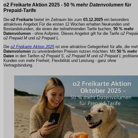
o2 Freikarte Aktion 2025
- 50 % mehr
Datenvolumen
für
Prepaid-Tarife
Die
o2 Freikarte
bietet im Zeitraum bis zum
03.12.2025
ein besonders
attraktives Angebot.Für die ersten 12 Wochen erhalten Neukunden und
Bestandskunden, die einen der teilnehmenden Tarife buchen,
50 % mehr
Datenvolumen
- ohne Aufpreis. Dieses Angebot gilt für die Tarife
o2 Prepai
o2 Prepaid M
und
o2 Prepaid L
.
Die
o2 Freikarte Aktion 2025
ist eine attraktive Gelegenheit für alle, die me
Datenvolumen
zu unveränderten Preisen nutzen möchten. Mit
50 % mehr
Daten
in den Tarifen
o2 Prepaid S
,
o2 Prepaid M
und
o2 Prepaid L
profitier
Kunden von mehr Freiheit, Flexibilität und Leistung - ganz ohne
Vertragsbindung.