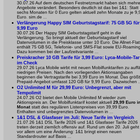
30.07.26 Auf dem deutschen Festnetzmarkt haben sich mehr
Angebote verändert. Besonders deutlich ist das bei 1&1: Statt
sechs Monaten für 0 Euro gelten aktuell zehn Monate zu je 9,
Euro. sim.de ...
Verlängerung Happy SIM Geburtstagstarif: 75 GB 5G für
9,99 Euro
30.07.26 Der Happy SIM Geburtstagstarif geht in die
Verlängerung. So bringt aktuell der Geburtstagstarif viel
Datenvolumen in die Preisklasse unter 10 Euro. Die Allnet-Flat
enthält 75 GB 5G, Telefonie- und SMS-Flat sowie EU-Roaming
Dazu kommen bei der Laufzeitvariante ...
Preiskracher 10 GB Tarife für 3,99 Euro: Lyca-Mobile-Tar
im Check
29.07.26 Lyca Mobile wirbt mit neuen Mobilfunktarifen zu auffä
niedrigen Preisen. Nach den vorliegenden Aktionsangaben
beginnen die Vertragstarife bei 3,99 Euro im Monat. Das größ
Prepaid-Angebot umfasst 120 GB für 9,99 Euro. Dazwischen ..
O2 Unlimited M für 29,99 Euro: Unbegrenzt, aber mit
Tempolimit
24.07.26 O2 bietet den Mobile Unlimited M wieder zum
Aktionspreis an. Der Mobilfunktarif kostet aktuell
29,99 Euro i
Monat
statt des regulären Listenpreises von 39,99 Euro.
Enthalten sind unbegrenztes Datenvolumen in ...
1&1 DSL & Glasfaser im Juli: Neue Tarife im Vergleich
21.07.26 1&1 DSL Tarife 2026 und 1&1 Glasfaser Tarife 2026
treten derzeit ziemlich offensiv auf. Rund um den 20. Juli geht
vor allem um eine Änderung: 1&1 bringt einen neuen
Standardrouter auf Basis ...