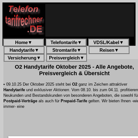
Home
▼
Telefontarife
▼
VDSL/Kabel
▼
Handytarife
▼
Stromtarife
▼
Reisen
▼
Versicherung
▼
Preisvergleich
▼
O2 Handytarife Oktober 2025 - Alle Angebote,
Preisvergleich & Übersicht
• 09.10.25 Der Oktober 2025 steht bei
O2
ganz im Zeichen attraktiver
Handytarife
und exklusiver
Aktionen
. Vom 08.10. bis zum 04.11. profitieren
Neukunden und Bestandskunden von
besonderen Angeboten
, die sowohl fü
Postpaid-Verträge
als auch für
Prepaid-Tarife
gelten. Wir bieten Ihnen -wi
immer- eine