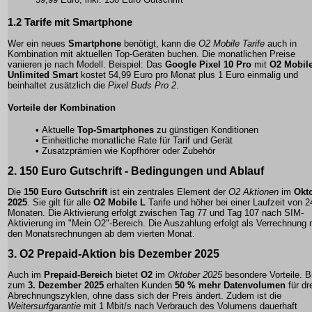
1.2
Tarife mit Smartphone
Wer ein neues
Smartphone
benötigt, kann die
O2 Mobile Tarife
auch in
Kombination mit aktuellen Top-Geräten buchen. Die monatlichen Preise
variieren je nach Modell. Beispiel: Das
Google Pixel 10 Pro
mit
O2 Mobil
Unlimited Smart
kostet 54,99 Euro pro Monat plus 1 Euro einmalig und
beinhaltet zusätzlich die
Pixel Buds Pro 2
.
Vorteile der Kombination
• Aktuelle
Top-Smartphones
zu günstigen Konditionen
• Einheitliche monatliche Rate für Tarif und Gerät
• Zusatzprämien wie Kopfhörer oder Zubehör
2.
150 Euro Gutschrift
- Bedingungen und Ablauf
Die
150 Euro Gutschrift
ist ein zentrales Element der
O2 Aktionen
im
Okt
2025
. Sie gilt für alle
O2 Mobile L
Tarife und höher bei einer Laufzeit von 2
Monaten. Die Aktivierung erfolgt zwischen Tag 77 und Tag 107 nach SIM-
Aktivierung im "Mein O2"-Bereich. Die Auszahlung erfolgt als Verrechnung 
den Monatsrechnungen ab dem vierten Monat.
3.
O2 Prepaid-Aktion
bis Dezember 2025
Auch im
Prepaid-Bereich
bietet
O2
im
Oktober 2025
besondere Vorteile. B
zum
3. Dezember 2025
erhalten Kunden
50 % mehr Datenvolumen
für dr
Abrechnungszyklen, ohne dass sich der Preis ändert. Zudem ist die
Weitersurfgarantie
mit 1 Mbit/s nach Verbrauch des Volumens dauerhaft