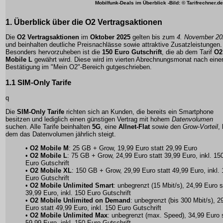
Mobilfunk-Deals im Überblick -Bild: © Tarifrechner.de
1. Überblick über die
O2 Vertragsaktionen
Die
O2 Vertragsaktionen
im
Oktober 2025
gelten bis zum
4. November 20
und beinhalten deutliche Preisnachlässe sowie attraktive Zusatzleistungen.
Besonders hervorzuheben ist die
150 Euro Gutschrift
, die ab dem Tarif
O2
Mobile L
gewährt wird. Diese wird im vierten Abrechnungsmonat nach eine
Bestätigung im "Mein O2"-Bereich gutgeschrieben.
1.1
SIM-Only Tarife
q
Die
SIM-Only Tarife
richten sich an Kunden, die bereits ein Smartphone
besitzen und lediglich einen günstigen Vertrag mit hohem
Datenvolumen
suchen. Alle Tarife beinhalten
5G
, eine
Allnet-Flat
sowie den
Grow-Vorteil
, 
dem das Datenvolumen jährlich steigt.
•
O2 Mobile M
: 25 GB + Grow, 19,99 Euro statt 29,99 Euro
•
O2 Mobile L
: 75 GB + Grow, 24,99 Euro statt 39,99 Euro, inkl. 15
Euro Gutschrift
•
O2 Mobile XL
: 150 GB + Grow, 29,99 Euro statt 49,99 Euro, inkl.
Euro Gutschrift
•
O2 Mobile Unlimited Smart
: unbegrenzt (15 Mbit/s), 24,99 Euro s
39,99 Euro, inkl. 150 Euro Gutschrift
•
O2 Mobile Unlimited on Demand
: unbegrenzt (bis 300 Mbit/s), 2
Euro statt 49,99 Euro, inkl. 150 Euro Gutschrift
•
O2 Mobile Unlimited Max
: unbegrenzt (max. Speed), 34,99 Euro s
59,99 Euro, inkl. 150 Euro Gutschrift