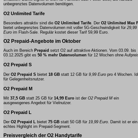
unbegrenztes Datenvolumen benötigen.
O2 Unlimited Tarife
Besonders attraktiv sind die
O2 Unlimited Tarife
. Der
O2 Unlimited Max F
bietet unbegrenztes Datenvolumen mit voller 5G-Geschwindigkeit für
29,99
Euro
im Flash-Sale. Regulär kostet dieser Tarif 59,99 Euro.
O2 Prepaid-Angebote im Oktober
Auch im Bereich
Prepaid
setzt O2 auf attraktive Aktionen. Vom 03.09. bis
03.12.2025 gibt es
50 % mehr Datenvolumen
für 12 Wochen ohne Aufprei
O2 Prepaid S
Der
O2 Prepaid S
bietet
18 GB
statt 12 GB für
9,99 Euro
pro 4 Wochen. Id
für Gelegenheitsnutzer.
O2 Prepaid M
Mit
37,5 GB
statt 25 GB für
14,99 Euro
ist der
O2 Prepaid M
ein
ausgewogenes Angebot für Vielnutzer.
O2 Prepaid L
Der
O2 Prepaid L
bietet
75 GB
statt 50 GB für
19,99 Euro
. Damit ist er ein
echtes Highlight im Prepaid-Segment.
Preisvergleich der O2 Handytarife