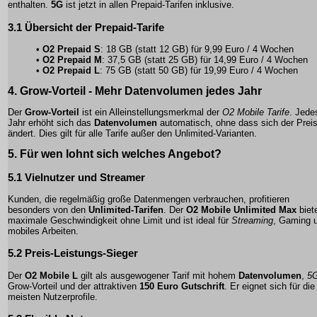
enthalten.
5G
ist jetzt in allen Prepaid-Tarifen inklusive.
3.1 Übersicht der Prepaid-Tarife
•
O2 Prepaid S
: 18 GB (statt 12 GB) für 9,99 Euro / 4 Wochen
•
O2 Prepaid M
: 37,5 GB (statt 25 GB) für 14,99 Euro / 4 Wochen
•
O2 Prepaid L
: 75 GB (statt 50 GB) für 19,99 Euro / 4 Wochen
4.
Grow-Vorteil
- Mehr Datenvolumen jedes Jahr
Der
Grow-Vorteil
ist ein Alleinstellungsmerkmal der
O2 Mobile Tarife
. Jede
Jahr erhöht sich das
Datenvolumen
automatisch, ohne dass sich der Prei
ändert. Dies gilt für alle Tarife außer den Unlimited-Varianten.
5. Für wen lohnt sich welches Angebot?
5.1 Vielnutzer und Streamer
Kunden, die regelmäßig große Datenmengen verbrauchen, profitieren
besonders von den
Unlimited-Tarifen
. Der
O2 Mobile Unlimited Max
biet
maximale Geschwindigkeit ohne Limit und ist ideal für
Streaming
,
Gaming
u
mobiles Arbeiten.
5.2 Preis-Leistungs-Sieger
Der
O2 Mobile L
gilt als ausgewogener Tarif mit hohem
Datenvolumen
,
5
Grow-Vorteil
und der attraktiven
150 Euro Gutschrift
. Er eignet sich für die
meisten Nutzerprofile.