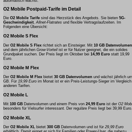
automatisch wächst.
O2 Mobile Postpaid-Tarife im Detail
Die
O2 Mobile Tarife
sind das Herzstück des Angebots. Sie bieten
5G-
Geschwindigkeit
,
Allnet-Flatrates
und flexible Vertragslaufzeiten. Im
Folgenden eine Übersicht:
O2 Mobile S Flex
Der
O2 Mobile S Flex
richtet sich an Einsteiger. Mit
10 GB Datenvolumen
und dem jährlichen
Grow-Vorteil
ist er für Nutzer geeignet, die ein solides
Grundpaket suchen. Der Preis liegt im Oktober bei
14,99 Euro
statt 19,99
Euro.
O2 Mobile M Flex
Der
O2 Mobile M Flex
bietet
30 GB Datenvolumen
und wächst jährlich u
GB. Für
19,99 Euro
im Monat ist er ein
Preis-Leistungs-Sieger
im Vergleich
anderen Tarifen.
O2 Mobile L
Mit
100 GB
Datenvolumen und einem Preis von
24,99 Euro
ist der
O2 Mobi
besonders für Vielsurfer interessant. Der reguläre Preis liegt bei 39,99 Euro
O2 Mobile XL
Der
O2 Mobile XL
bietet
300 GB
Datenvolumen und ist für
29,99 Euro
erhältlich. Damit eignet er sich für Familien oder Power-User, die nahezu