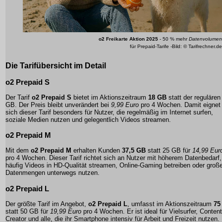
o2 Freikarte Aktion 2025
- 50 % mehr
Datenvolumen
für Prepaid-Tarife -Bild: © Tarifrechner.de
Die
Tarifübersicht
im Detail
o2 Prepaid S
Der Tarif
o2 Prepaid S
bietet im Aktionszeitraum
18 GB
statt der regulären
GB. Der Preis bleibt unverändert bei
9,99 Euro
pro 4 Wochen. Damit eignet
sich dieser Tarif besonders für Nutzer, die regelmäßig im Internet surfen,
soziale Medien nutzen und gelegentlich Videos streamen.
o2 Prepaid M
Mit dem
o2 Prepaid M
erhalten Kunden
37,5 GB
statt 25 GB für
14,99 Eur
pro 4 Wochen. Dieser Tarif richtet sich an Nutzer mit höherem Datenbedarf,
häufig Videos in HD-Qualität streamen, Online-Gaming betreiben oder groß
Datenmengen unterwegs nutzen.
o2 Prepaid L
Der größte Tarif im Angebot,
o2 Prepaid L
, umfasst im Aktionszeitraum
75
statt 50 GB für
19,99 Euro
pro 4 Wochen. Er ist ideal für Vielsurfer, Content
Creator und alle, die ihr Smartphone intensiv für Arbeit und Freizeit nutzen.