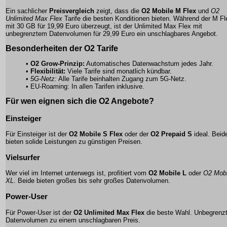
Ein sachlicher
Preisvergleich
zeigt, dass die
O2 Mobile M Flex
und
O2
Unlimited Max Flex
Tarife die besten Konditionen bieten. Während der M Fl
mit 30 GB für 19,99 Euro überzeugt, ist der Unlimited Max Flex mit
unbegrenztem Datenvolumen für 29,99 Euro ein unschlagbares Angebot.
Besonderheiten der O2 Tarife
•
O2 Grow-Prinzip:
Automatisches Datenwachstum jedes Jahr.
•
Flexibilität:
Viele Tarife sind monatlich kündbar.
•
5G-Netz:
Alle Tarife beinhalten Zugang zum 5G-Netz.
•
EU-Roaming:
In allen Tarifen inklusive.
Für wen eignen sich die O2 Angebote?
Einsteiger
Für Einsteiger ist der
O2 Mobile S Flex
oder der
O2 Prepaid S
ideal. Beid
bieten solide Leistungen zu günstigen Preisen.
Vielsurfer
Wer viel im Internet unterwegs ist, profitiert vom
O2 Mobile L
oder
O2 Mobi
XL
. Beide bieten großes bis sehr großes Datenvolumen.
Power-User
Für Power-User ist der
O2 Unlimited Max Flex
die beste Wahl. Unbegrenz
Datenvolumen zu einem unschlagbaren Preis.