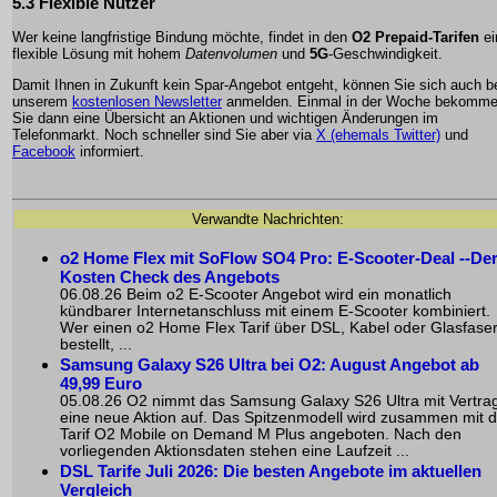
5.3 Flexible Nutzer
Wer keine langfristige Bindung möchte, findet in den
O2 Prepaid-Tarifen
ei
flexible Lösung mit hohem
Datenvolumen
und
5G
-Geschwindigkeit.
Damit Ihnen in Zukunft kein Spar-Angebot entgeht, können Sie sich auch b
unserem
kostenlosen Newsletter
anmelden. Einmal in der Woche bekomm
Sie dann eine Übersicht an Aktionen und wichtigen Änderungen im
Telefonmarkt. Noch schneller sind Sie aber via
X (ehemals Twitter)
und
Facebook
informiert.
Verwandte Nachrichten:
o2 Home Flex mit SoFlow SO4 Pro: E-Scooter-Deal --De
Kosten Check des Angebots
06.08.26 Beim o2 E-Scooter Angebot wird ein monatlich
kündbarer Internetanschluss mit einem E-Scooter kombiniert.
Wer einen o2 Home Flex Tarif über DSL, Kabel oder Glasfase
bestellt, ...
Samsung Galaxy S26 Ultra bei O2: August Angebot ab
49,99 Euro
05.08.26 O2 nimmt das Samsung Galaxy S26 Ultra mit Vertrag
eine neue Aktion auf. Das Spitzenmodell wird zusammen mit 
Tarif O2 Mobile on Demand M Plus angeboten. Nach den
vorliegenden Aktionsdaten stehen eine Laufzeit ...
DSL Tarife Juli 2026: Die besten Angebote im aktuellen
Vergleich