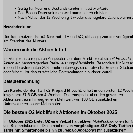
• Gültig für Neu- und Bestandskunden mit
o2 Freikarte
.
• Das Bonus-Datenvolumen wird automatisch aktiviert.
• Nach Ablauf der 12 Wochen gilt wieder das reguläre Datenvolumen
Netzabdeckung
Die Tarife nutzen das
o2 Netz
mit LTE und 5G, abhängig von der Verfügbark
am Standort des Nutzers.
Warum sich die Aktion lohnt
Im Vergleich zu regulären Angeboten auf dem Markt bietet die
o2 Freikarte
Aktion
ein hervorragendes Preis-Leistungs-Verhältnis. Besonders für Nutzer
in den Herbstmonaten 2025 mehr unterwegs sind - etwa für Reisen, Studiu
oder Arbeit - ist das zusätzliche Datenvolumen ein klarer Vorteil.
Beispielrechnung
Ein Kunde, der den Tarif
o2 Prepaid M
bucht, erhält in den ersten 12 Woc
insgesamt
37,5 GB
pro 4 Wochen. Das entspricht über den gesamten
Aktionszeitraum hinweg einem Mehrwert von 150 GB zusätzlichem
Datenvolumen - ohne Mehrkosten.
Die besten
O2 Mobilfunk Aktionen
im Oktober 2025
Im
Oktober 2025
bietet
O2
eine Vielzahl attraktiver
Mobilfunkaktionen
für 
und Bestandskunden. Diese reichen von
vergünstigten SIM-Only Tarifen
Tarife mit Smartphone
bis hin zu
Prepaid-Angeboten
mit zusätzlichem