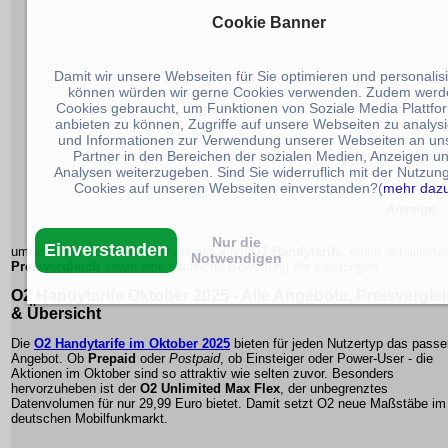
Cookie Banner
Damit wir unsere Webseiten für Sie optimieren und personalis
können würden wir gerne Cookies verwenden. Zudem werd
Cookies gebraucht, um Funktionen von Soziale Media Plattfo
anbieten zu können, Zugriffe auf unsere Webseiten zu analys
und Informationen zur Verwendung unserer Webseiten an un
Partner in den Bereichen der sozialen Medien, Anzeigen u
Analysen weiterzugeben. Sind Sie widerruflich mit der Nutzun
Cookies auf unseren Webseiten einverstanden?(
mehr daz
Nur die
Einverstanden
umfassende Übersicht über die aktuellen
O2 Handytarife
, einen detaillierte
Notwendigen
Preisvergleich
sowie eine sachliche Bewertung der
Leistungen
.
O2 Handytarife Oktober 2025
- Alle Angebote, Preisvergle
& Übersicht
Die
O2 Handytarife im Oktober 2025
bieten für jeden Nutzertyp das pass
Angebot. Ob
Prepaid
oder
Postpaid
, ob Einsteiger oder Power-User - die
Aktionen
im Oktober sind so attraktiv wie selten zuvor. Besonders
hervorzuheben ist der
O2 Unlimited Max Flex
, der unbegrenztes
Datenvolumen für nur 29,99 Euro bietet. Damit setzt O2 neue Maßstäbe im
deutschen Mobilfunkmarkt.