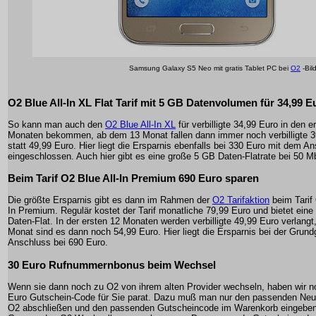
Samsung Galaxy S5 Neo mit gratis Tablet PC bei
O2
-Bil
O2 Blue All-In XL Flat Tarif mit 5 GB Datenvolumen für 34,99 E
So kann man auch den
O2 Blue All-In XL
für verbilligte 34,99 Euro in den e
Monaten bekommen, ab dem 13 Monat fallen dann immer noch verbilligte 3
statt 49,99 Euro. Hier liegt die Ersparnis ebenfalls bei 330 Euro mit dem A
eingeschlossen. Auch hier gibt es eine große 5 GB Daten-Flatrate bei 50 Mb
Beim Tarif O2 Blue All-In Premium 690 Euro sparen
Die größte Ersparnis gibt es dann im Rahmen der
O2 Tarifaktion
beim Tarif 
In Premium. Regulär kostet der Tarif monatliche 79,99 Euro und bietet ein
Daten-Flat. In der ersten 12 Monaten werden verbilligte 49,99 Euro verlang
Monat sind es dann noch 54,99 Euro. Hier liegt die Ersparnis bei der Grund
Anschluss bei 690 Euro.
30 Euro Rufnummernbonus beim Wechsel
Wenn sie dann noch zu O2 von ihrem alten Provider wechseln, haben wir n
Euro Gutschein-Code für Sie parat. Dazu muß man nur den passenden Neuv
O2 abschließen und den passenden Gutscheincode im Warenkorb eingeben