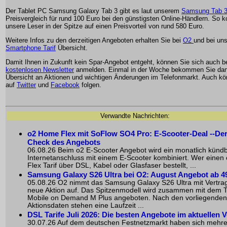
Der Tablet PC Samsung Galaxy Tab 3 gibt es laut unserem
Samsung Tab 3 
Preisvergleich für rund 100 Euro bei den günstigsten Online-Händlern. So
unsere Leser in der Spitze auf einen Preisvorteil von rund 580 Euro.
Weitere Infos zu den derzeitigen Angeboten erhalten Sie bei
O2
und bei un
Smartphone Tarif
Übersicht.
Damit Ihnen in Zukunft kein Spar-Angebot entgeht, können Sie sich auch 
kostenlosen Newsletter
anmelden. Einmal in der Woche bekommen Sie dan
Übersicht an Aktionen und wichtigen Änderungen im Telefonmarkt. Auch k
auf
Twitter
und
Facebook
folgen.
Verwandte Nachrichten:
o2 Home Flex mit SoFlow SO4 Pro: E-Scooter-Deal --De
Check des Angebots
06.08.26 Beim o2 E-Scooter Angebot wird ein monatlich künd
Internetanschluss mit einem E-Scooter kombiniert. Wer eine
Flex Tarif über DSL, Kabel oder Glasfaser bestellt, ...
Samsung Galaxy S26 Ultra bei O2: August Angebot ab 4
05.08.26 O2 nimmt das Samsung Galaxy S26 Ultra mit Vertrag
neue Aktion auf. Das Spitzenmodell wird zusammen mit dem T
Mobile on Demand M Plus angeboten. Nach den vorliegenden
Aktionsdaten stehen eine Laufzeit ...
DSL Tarife Juli 2026: Die besten Angebote im aktuellen V
30.07.26 Auf dem deutschen Festnetzmarkt haben sich mehr