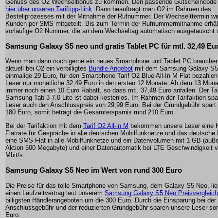
Genuss des O2 Wechselbonus zu kommen. Den passende Gutscheincode e
hier über unseren Tariftipp-Link
. Dann beauftragt man O2 im Rahmen des
Bestellprozesses mit der Mitnahme der Rufnummer. Der Wechselttermin w
Kunden per SMS mitgeteilt. Bis zum Termin der Rufnummermitnahme erhäl
vorläufige O2 Nummer, die an dem Wechseltag automatisch ausgetauscht w
Samsung Galaxy S5 neo und gratis Tablet PC für mtl. 32,49 Eu
Wenn man dann noch gerne ein neues Smartphone und Tablet PC brauchen,
aktuell bei O2 ein verbilligtes
Bundle Angebot
mit dem Samsung Galaxy S5 
einmalige 29 Euro, für den Smartphone Tarif O2 Blue All-In M Flat bezahle
Leser nur monatliche 32,49 Euro in den ersten 12 Monate. Ab dem 13.Monat
immer noch einen 10 Euro Rabatt, so dass mtl. 37,49 Euro anfallen. Der T
Samsung Tab 3 7.0 Lite ist dabei kostenlos. Im Rahmen der Tarifaktion sp
Leser auch den Anschlusspreis von 29,99 Euro. Bei der Grundgebühr spart
180 Euro, somit beträgt die Gesamtersparnis rund 210 Euro.
Bei der Tarifaktion mit dem
Tarif O2 All-in M
bekommen unsere Leser eine 
Flatrate für Gespräche in alle deutschen Mobilfunknetze und das deutsche 
eine SMS-Flat in alle Mobilfunknetze und ein Datenvolumen mit 1 GB (auße
Aktion 500 Megabyte) und einer Datenautomatik bei LTE Geschwindigkeit 
Mbit/s.
Samsung Galaxy S5 Neo im Wert von rund 300 Euro
Die Preise für das tolle Smartphone von Samsung, dem Galaxy S5 Neo, li
einen Laufzeitvertrag laut unserem
Samsung Galaxy S5 Neo Preisvergleich
billigsten Händlerangeboten um die 300 Euro. Durch die Einsparung bei der
Anschlussgebühr und der reduzierten Grundgebühr sparen unsere Leser so
Euro.