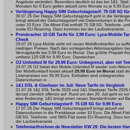
Angebote verändert. Besonders deutlich ist das bei 1&1: Statt
Monaten für 0 Euro gelten aktuell zehn Monate zu je 9,99 Euro
Verlängerung Happy SIM Geburtstagstarif: 75 GB 5G für
30.07.26 Der Happy SIM Geburtstagstarif geht in die Verläng
bringt aktuell der Geburtstagstarif viel Datenvolumen in die Pr
unter 10 Euro. Die Allnet-Flat enthält 75 GB 5G, Telefonie- u
sowie EU-Roaming. Dazu kommen bei der Laufzeitvariante ...
Preiskracher 10 GB Tarife für 3,99 Euro: Lyca-Mobile-Tar
Check
29.07.26 Lyca Mobile wirbt mit neuen Mobilfunktarifen zu auffä
niedrigen Preisen. Nach den vorliegenden Aktionsangaben be
Vertragstarife bei 3,99 Euro im Monat. Das größte Prepaid-A
umfasst 120 GB für 9,99 Euro. Dazwischen ...
O2 Unlimited M für 29,99 Euro: Unbegrenzt, aber mit Te
24.07.26 O2 bietet den Mobile Unlimited M wieder zum Aktions
Der Mobilfunktarif kostet aktuell
29,99 Euro im Monat
statt de
Listenpreises von 39,99 Euro. Enthalten sind unbegrenztes
Datenvolumen in ...
1&1 DSL & Glasfaser im Juli: Neue Tarife im Vergleich
21.07.26 1&1 DSL Tarife 2026 und 1&1 Glasfaser Tarife 2026 
derzeit ziemlich offensiv auf. Rund um den 20. Juli geht es vo
eine Änderung: 1&1 bringt einen neuen Standardrouter auf Bas
Happy SIM Geburtstagstarif: 75 GB 5G für 9,99 Euro
17.07.26 Der Happy SIM Geburtstagstarif bringt aktuell viel
Datenvolumen in die Preisklasse unter 10 Euro. Die Allnet-Flat
GB 5G, Telefonie- und SMS-Flat sowie EU-Roaming. Dazu k
der Laufzeitvariante ...
Telefontarifrechner.de Newsletter KW 29: Die besten Han