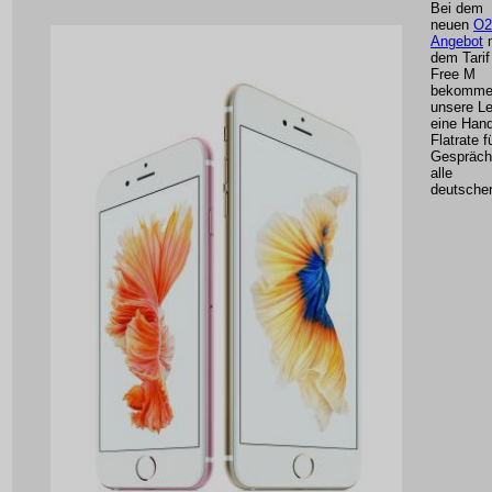
Bei dem
neuen
O2
Angebot
m
dem Tari
Free M
bekomme
unsere L
eine Han
Flatrate f
Gespräch
alle
deutsche