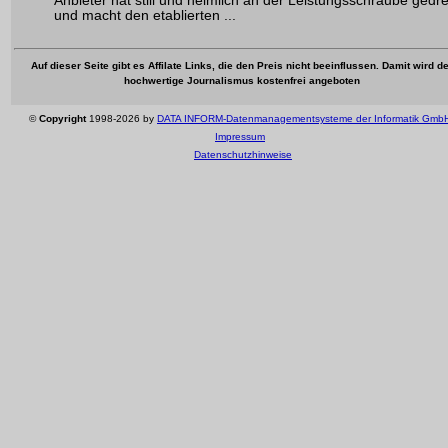
Anbieter hat still und heimlich an der Leistungsschraube gedr
und macht den etablierten ...
Auf dieser Seite gibt es Affilate Links, die den Preis nicht beeinflussen. Damit wird de
hochwertige Journalismus kostenfrei angeboten
©
Copyright
1998-2026 by
DATA INFORM-Datenmanagementsysteme der Informatik Gmb
Impressum
Datenschutzhinweise