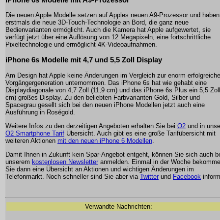
Die neuen Apple Modelle setzen auf Apples neuen A9-Prozessor und haben
erstmals die neue 3D-Touch-Technologie an Bord, die ganz neue
Bedienvarianten ermöglicht. Auch die Kamera hat Apple aufgewertet, sie
verfügt jetzt über eine Auflösung von 12 Megapixeln, eine fortschrittliche
Pixeltechnologie und ermöglicht 4K-Videoaufnahmen.
iPhone 6s Modelle mit 4,7 und 5,5 Zoll Display
Am Design hat Apple keine Änderungen im Vergleich zur enorm erfolgreich
Vorgängergeneration unternommen. Das iPhone 6s hat wie gehabt eine
Displaydiagonale von 4,7 Zoll (11,9 cm) und das iPhone 6s Plus ein 5,5 Zoll
cm) großes Display. Zu den beliebten Farbvarianten Gold, Silber und
Spacegrau gesellt sich bei den neuen iPhone Modellen jetzt auch eine
Ausführung in Roségold.
Weitere Infos zu den derzeitigen Angeboten erhalten Sie bei
O2
und in unse
O2 Smartphone Tarif
Übersicht. Auch gibt es eine große Tarifübersicht mit
weiteren Aktionen
mit den neuen iPhone 6 Modellen
.
Damit Ihnen in Zukunft kein Spar-Angebot entgeht, können Sie sich auch b
unserem
kostenlosen Newsletter
anmelden. Einmal in der Woche bekomm
Sie dann eine Übersicht an Aktionen und wichtigen Änderungen im
Telefonmarkt. Noch schneller sind Sie aber via
Twitter
und
Facebook
inform
Verwandte Nachrichten: