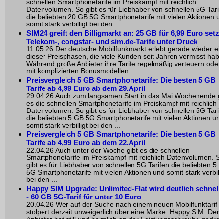
schnellen Smartphonetarife im Preiskampf mit reichlich
Datenvolumen. So gibt es für Liebhaber von schnellen 5G Tari
die beliebten 20 GB 5G Smartphonetarife mit vielen Aktionen 
somit stark verbilligt bei den ...
SIM24 greift den Billigmarkt an: 25 GB für 6,99 Euro set
Telekom-, congstar- und sim.de-Tarife unter Druck
11.05.26 Der deutsche Mobilfunkmarkt erlebt gerade wieder e
dieser Preisphasen, die viele Kunden seit Jahren vermisst ha
Während große Anbieter ihre Tarife regelmäßig verteuern ode
mit komplizierten Bonusmodellen ...
Preisvergleich 5 GB Smartphonetarife: Die besten 5 GB
Tarife ab 4,99 Euro ab dem 29.April
29.04.26 Auch zum langsamen Start in das Mai Wochenende g
es die schnellen Smartphonetarife im Preiskampf mit reichlich
Datenvolumen. So gibt es für Liebhaber von schnellen 5G Tari
die beliebten 5 GB 5G Smartphonetarife mit vielen Aktionen u
somit stark verbilligt bei den ...
Preisvergleich 5 GB Smartphonetarife: Die besten 5 GB
Tarife ab 4,99 Euro ab dem 22.April
22.04.26 Auch unter der Woche gibt es die schnellen
Smartphonetarife im Preiskampf mit reichlich Datenvolumen. 
gibt es für Liebhaber von schnellen 5G Tarifen die beliebten 5
5G Smartphonetarife mit vielen Aktionen und somit stark verbill
bei den ...
Happy SIM Upgrade: Unlimited-Flat wird deutlich schnel
- 60 GB 5G-Tarif für unter 10 Euro
20.04.26 Wer auf der Suche nach einem neuen Mobilfunktarif i
stolpert derzeit unweigerlich über eine Marke: Happy SIM. Der