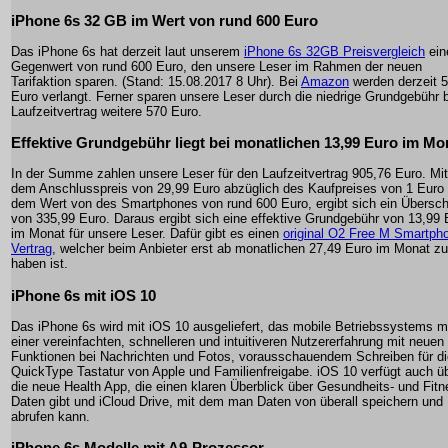
iPhone 6s 32 GB im Wert von rund 600 Euro
Das iPhone 6s hat derzeit laut unserem
iPhone 6s 32GB Preisvergleich
ein
Gegenwert von rund 600 Euro, den unsere Leser im Rahmen der neuen
Tarifaktion sparen. (Stand: 15.08.2017 8 Uhr). Bei
Amazon
werden derzeit 
Euro verlangt. Ferner sparen unsere Leser durch die niedrige Grundgebühr 
Laufzeitvertrag weitere 570 Euro.
Effektive Grundgebühr liegt bei monatlichen 13,99 Euro im Mo
In der Summe zahlen unsere Leser für den Laufzeitvertrag 905,76 Euro. Mit
dem Anschlusspreis von 29,99 Euro abzüglich des Kaufpreises von 1 Euro
dem Wert von des Smartphones von rund 600 Euro, ergibt sich ein Übersc
von 335,99 Euro. Daraus ergibt sich eine effektive Grundgebühr von 13,99 
im Monat für unsere Leser. Dafür gibt es einen
original O2 Free M Smartph
Vertrag
, welcher beim Anbieter erst ab monatlichen 27,49 Euro im Monat zu
haben ist.
iPhone 6s mit iOS 10
Das iPhone 6s wird mit iOS 10 ausgeliefert, das mobile Betriebssystems m
einer vereinfachten, schnelleren und intuitiveren Nutzererfahrung mit neuen
Funktionen bei Nachrichten und Fotos, vorausschauendem Schreiben für di
QuickType Tastatur von Apple und Familienfreigabe. iOS 10 verfügt auch ü
die neue Health App, die einen klaren Überblick über Gesundheits- und Fitn
Daten gibt und iCloud Drive, mit dem man Daten von überall speichern und
abrufen kann.
iPhone 6s Modelle mit A9-Prozessor