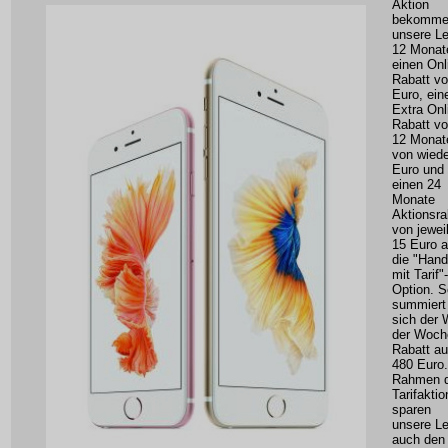
Aktion
bekomme
unsere L
12 Monat
einen Onl
Rabatt vo
Euro, ein
Extra Onl
Rabatt v
12 Monat
von wiede
Euro und
einen 24
Monate
Aktionsra
von jewei
15 Euro a
die "Han
mit Tarif"-
Option. S
summiert
sich der
der Woch
Rabatt au
480 Euro
Rahmen d
Tarifaktio
sparen
unsere L
auch den