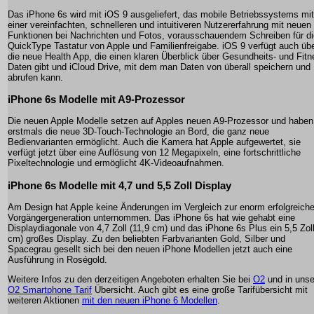
Das iPhone 6s wird mit iOS 9 ausgeliefert, das mobile Betriebssystems mit
einer vereinfachten, schnelleren und intuitiveren Nutzererfahrung mit neuen
Funktionen bei Nachrichten und Fotos, vorausschauendem Schreiben für di
QuickType Tastatur von Apple und Familienfreigabe. iOS 9 verfügt auch üb
die neue Health App, die einen klaren Überblick über Gesundheits- und Fitn
Daten gibt und iCloud Drive, mit dem man Daten von überall speichern und
abrufen kann.
iPhone 6s Modelle mit A9-Prozessor
Die neuen Apple Modelle setzen auf Apples neuen A9-Prozessor und haben
erstmals die neue 3D-Touch-Technologie an Bord, die ganz neue
Bedienvarianten ermöglicht. Auch die Kamera hat Apple aufgewertet, sie
verfügt jetzt über eine Auflösung von 12 Megapixeln, eine fortschrittliche
Pixeltechnologie und ermöglicht 4K-Videoaufnahmen.
iPhone 6s Modelle mit 4,7 und 5,5 Zoll Display
Am Design hat Apple keine Änderungen im Vergleich zur enorm erfolgreich
Vorgängergeneration unternommen. Das iPhone 6s hat wie gehabt eine
Displaydiagonale von 4,7 Zoll (11,9 cm) und das iPhone 6s Plus ein 5,5 Zoll
cm) großes Display. Zu den beliebten Farbvarianten Gold, Silber und
Spacegrau gesellt sich bei den neuen iPhone Modellen jetzt auch eine
Ausführung in Roségold.
Weitere Infos zu den derzeitigen Angeboten erhalten Sie bei
O2
und in unse
O2 Smartphone Tarif
Übersicht. Auch gibt es eine große Tarifübersicht mit
weiteren Aktionen
mit den neuen iPhone 6 Modellen
.