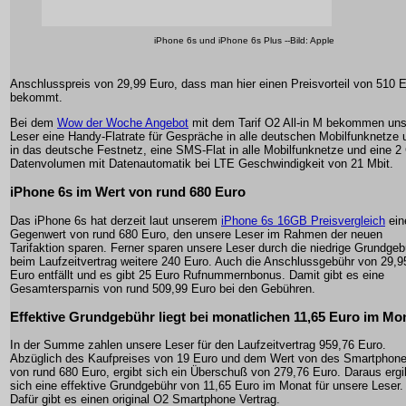
iPhone 6s und iPhone 6s Plus --Bild: Apple
Anschlusspreis von 29,99 Euro, dass man hier einen Preisvorteil von 510 
bekommt.
Bei dem
Wow der Woche Angebot
mit dem Tarif O2 All-in M bekommen un
Leser eine Handy-Flatrate für Gespräche in alle deutschen Mobilfunknetze 
in das deutsche Festnetz, eine SMS-Flat in alle Mobilfunknetze und eine 
Datenvolumen mit Datenautomatik bei LTE Geschwindigkeit von 21 Mbit.
iPhone 6s im Wert von rund 680 Euro
Das iPhone 6s hat derzeit laut unserem
iPhone 6s 16GB Preisvergleich
ein
Gegenwert von rund 680 Euro, den unsere Leser im Rahmen der neuen
Tarifaktion sparen. Ferner sparen unsere Leser durch die niedrige Grundgeb
beim Laufzeitvertrag weitere 240 Euro. Auch die Anschlussgebühr von 29,9
Euro entfällt und es gibt 25 Euro Rufnummernbonus. Damit gibt es eine
Gesamtersparnis von rund 509,99 Euro bei den Gebühren.
Effektive Grundgebühr liegt bei monatlichen 11,65 Euro im Mo
In der Summe zahlen unsere Leser für den Laufzeitvertrag 959,76 Euro.
Abzüglich des Kaufpreises von 19 Euro und dem Wert von des Smartphon
von rund 680 Euro, ergibt sich ein Überschuß von 279,76 Euro. Daraus ergi
sich eine effektive Grundgebühr von 11,65 Euro im Monat für unsere Leser.
Dafür gibt es einen original O2 Smartphone Vertrag.