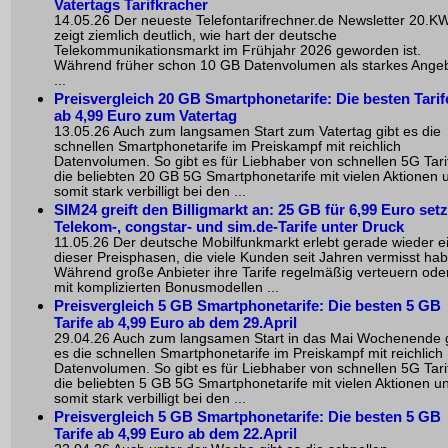
Vatertags Tarifkracher
14.05.26 Der neueste Telefontarifrechner.de Newsletter 20.K
zeigt ziemlich deutlich, wie hart der deutsche
Telekommunikationsmarkt im Frühjahr 2026 geworden ist.
Während früher schon 10 GB Datenvolumen als starkes Ange
...
Preisvergleich 20 GB Smartphonetarife: Die besten Tarif
ab 4,99 Euro zum Vatertag
13.05.26 Auch zum langsamen Start zum Vatertag gibt es die
schnellen Smartphonetarife im Preiskampf mit reichlich
Datenvolumen. So gibt es für Liebhaber von schnellen 5G Tari
die beliebten 20 GB 5G Smartphonetarife mit vielen Aktionen 
somit stark verbilligt bei den ...
SIM24 greift den Billigmarkt an: 25 GB für 6,99 Euro set
Telekom-, congstar- und sim.de-Tarife unter Druck
11.05.26 Der deutsche Mobilfunkmarkt erlebt gerade wieder e
dieser Preisphasen, die viele Kunden seit Jahren vermisst ha
Während große Anbieter ihre Tarife regelmäßig verteuern ode
mit komplizierten Bonusmodellen ...
Preisvergleich 5 GB Smartphonetarife: Die besten 5 GB
Tarife ab 4,99 Euro ab dem 29.April
29.04.26 Auch zum langsamen Start in das Mai Wochenende g
es die schnellen Smartphonetarife im Preiskampf mit reichlich
Datenvolumen. So gibt es für Liebhaber von schnellen 5G Tari
die beliebten 5 GB 5G Smartphonetarife mit vielen Aktionen u
somit stark verbilligt bei den ...
Preisvergleich 5 GB Smartphonetarife: Die besten 5 GB
Tarife ab 4,99 Euro ab dem 22.April