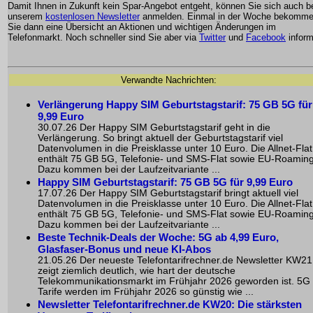
Damit Ihnen in Zukunft kein Spar-Angebot entgeht, können Sie sich auch b
unserem
kostenlosen Newsletter
anmelden. Einmal in der Woche bekomm
Sie dann eine Übersicht an Aktionen und wichtigen Änderungen im
Telefonmarkt. Noch schneller sind Sie aber via
Twitter
und
Facebook
inform
Verwandte Nachrichten:
Verlängerung Happy SIM Geburtstagstarif: 75 GB 5G für
9,99 Euro
30.07.26 Der Happy SIM Geburtstagstarif geht in die
Verlängerung. So bringt aktuell der Geburtstagstarif viel
Datenvolumen in die Preisklasse unter 10 Euro. Die Allnet-Flat
enthält 75 GB 5G, Telefonie- und SMS-Flat sowie EU-Roaming
Dazu kommen bei der Laufzeitvariante ...
Happy SIM Geburtstagstarif: 75 GB 5G für 9,99 Euro
17.07.26 Der Happy SIM Geburtstagstarif bringt aktuell viel
Datenvolumen in die Preisklasse unter 10 Euro. Die Allnet-Flat
enthält 75 GB 5G, Telefonie- und SMS-Flat sowie EU-Roaming
Dazu kommen bei der Laufzeitvariante ...
Beste Technik-Deals der Woche: 5G ab 4,99 Euro,
Glasfaser-Bonus und neue KI-Abos
21.05.26 Der neueste Telefontarifrechner.de Newsletter KW21
zeigt ziemlich deutlich, wie hart der deutsche
Telekommunikationsmarkt im Frühjahr 2026 geworden ist. 5G
Tarife werden im Frühjahr 2026 so günstig wie ...
Newsletter Telefontarifrechner.de KW20: Die stärksten