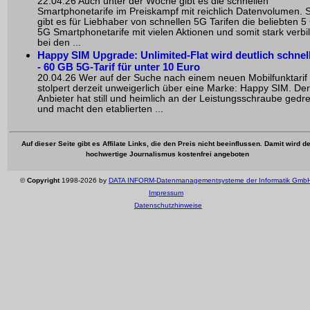
22.04.26 Auch unter der Woche gibt es die schnellen
Smartphonetarife im Preiskampf mit reichlich Datenvolumen. 
gibt es für Liebhaber von schnellen 5G Tarifen die beliebten 5
5G Smartphonetarife mit vielen Aktionen und somit stark verbill
bei den ...
Happy SIM Upgrade: Unlimited-Flat wird deutlich schnel
- 60 GB 5G-Tarif für unter 10 Euro
20.04.26 Wer auf der Suche nach einem neuen Mobilfunktarif i
stolpert derzeit unweigerlich über eine Marke: Happy SIM. Der
Anbieter hat still und heimlich an der Leistungsschraube gedr
und macht den etablierten ...
Auf dieser Seite gibt es Affilate Links, die den Preis nicht beeinflussen. Damit wird de
hochwertige Journalismus kostenfrei angeboten
©
Copyright
1998-2026 by
DATA INFORM-Datenmanagementsysteme der Informatik Gmb
Impressum
Datenschutzhinweise