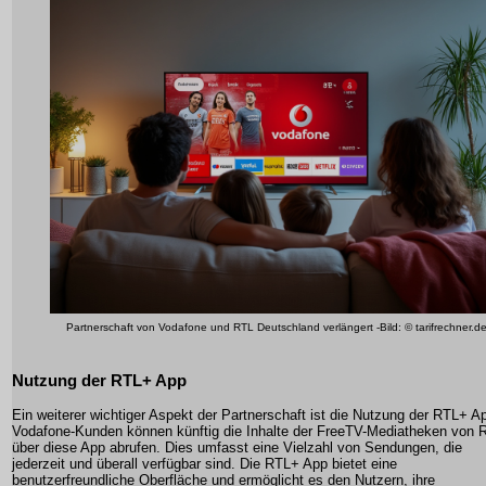
Partnerschaft von Vodafone und RTL Deutschland verlängert -Bild: © tarifrechner.d
Nutzung der RTL+ App
Ein weiterer wichtiger Aspekt der Partnerschaft ist die Nutzung der
RTL+ A
Vodafone-Kunden können künftig die Inhalte der FreeTV-Mediatheken von 
über diese App abrufen. Dies umfasst eine Vielzahl von Sendungen, die
jederzeit und überall verfügbar sind. Die RTL+ App bietet eine
benutzerfreundliche Oberfläche und ermöglicht es den Nutzern, ihre