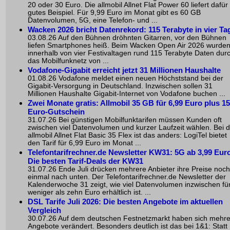
20 oder 30 Euro. Die allmobil Allnet Flat Power 60 liefert dafür
gutes Beispiel. Für 9,99 Euro im Monat gibt es 60 GB
Datenvolumen, 5G, eine Telefon- und ...
Wacken 2026 bricht Datenrekord: 115 Terabyte in vier Ta
03.08.26 Auf den Bühnen dröhnten Gitarren, vor den Bühnen
liefen Smartphones heiß. Beim Wacken Open Air 2026 wurde
innerhalb von vier Festivaltagen rund 115 Terabyte Daten dur
das Mobilfunknetz von ...
Vodafone-Gigabit erreicht jetzt 31 Millionen Haushalte
01.08.26 Vodafone meldet einen neuen Höchststand bei der
Gigabit-Versorgung in Deutschland. Inzwischen sollen 31
Millionen Haushalte Gigabit-Internet von Vodafone buchen ...
Zwei Monate gratis: Allmobil 35 GB für 6,99 Euro plus 15
Euro-Gutschein
31.07.26 Bei günstigen Mobilfunktarifen müssen Kunden oft
zwischen viel Datenvolumen und kurzer Laufzeit wählen. Bei d
allmobil Allnet Flat Basic 35 Flex ist das anders: LogiTel bietet
den Tarif für 6,99 Euro im Monat ...
Telefontarifrechner.de Newsletter KW31: 5G ab 3,99 Euro
Die besten Tarif-Deals der KW31
31.07.26 Ende Juli drücken mehrere Anbieter ihre Preise noch
einmal nach unten. Der Telefontarifrechner.de Newsletter der
Kalenderwoche 31 zeigt, wie viel Datenvolumen inzwischen fü
weniger als zehn Euro erhältlich ist. ...
DSL Tarife Juli 2026: Die besten Angebote im aktuellen
Vergleich
30.07.26 Auf dem deutschen Festnetzmarkt haben sich mehr
Angebote verändert. Besonders deutlich ist das bei 1&1: Statt