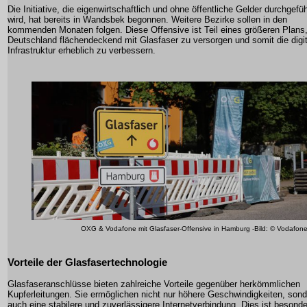
Die Initiative, die eigenwirtschaftlich und ohne öffentliche Gelder durchgefüh
wird, hat bereits in Wandsbek begonnen. Weitere Bezirke sollen in den
kommenden Monaten folgen. Diese Offensive ist Teil eines größeren Plans
Deutschland flächendeckend mit Glasfaser zu versorgen und somit die digi
Infrastruktur erheblich zu verbessern.
OXG & Vodafone mit Glasfaser-Offensive in Hamburg -Bild: © Vodafon
Vorteile der Glasfasertechnologie
Glasfaseranschlüsse bieten zahlreiche Vorteile gegenüber herkömmlichen
Kupferleitungen. Sie ermöglichen nicht nur höhere Geschwindigkeiten, son
auch eine stabilere und zuverlässigere Internetverbindung. Dies ist besond