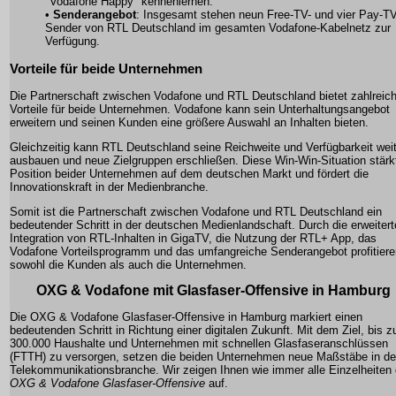
"Vodafone Happy" kennenlernen.
•
Senderangebot
: Insgesamt stehen neun Free-TV- und vier Pay-TV
Sender von RTL Deutschland im gesamten Vodafone-Kabelnetz zur
Verfügung.
Vorteile für beide Unternehmen
Die Partnerschaft zwischen Vodafone und RTL Deutschland bietet zahlreic
Vorteile für beide Unternehmen. Vodafone kann sein Unterhaltungsangebot
erweitern und seinen Kunden eine größere Auswahl an Inhalten bieten.
Gleichzeitig kann RTL Deutschland seine Reichweite und Verfügbarkeit wei
ausbauen und neue Zielgruppen erschließen. Diese Win-Win-Situation stärk
Position beider Unternehmen auf dem deutschen Markt und fördert die
Innovationskraft in der Medienbranche.
Somit ist die Partnerschaft zwischen Vodafone und RTL Deutschland ein
bedeutender Schritt in der deutschen Medienlandschaft. Durch die erweitert
Integration von RTL-Inhalten in GigaTV, die Nutzung der RTL+ App, das
Vodafone Vorteilsprogramm und das umfangreiche Senderangebot profitiere
sowohl die Kunden als auch die Unternehmen.
OXG
&
Vodafone
mit Glasfaser-Offensive in Hamburg
Die OXG & Vodafone Glasfaser-Offensive in Hamburg markiert einen
bedeutenden Schritt in Richtung einer digitalen Zukunft. Mit dem Ziel, bis z
300.000 Haushalte und Unternehmen mit schnellen Glasfaseranschlüssen
(FTTH) zu versorgen, setzen die beiden Unternehmen neue Maßstäbe in de
Telekommunikationsbranche. Wir zeigen Ihnen wie immer alle Einzelheiten 
OXG & Vodafone Glasfaser-Offensive
auf.