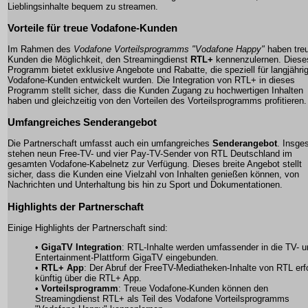
Lieblingsinhalte bequem zu streamen.
Vorteile für treue Vodafone-Kunden
Im Rahmen des
Vodafone Vorteilsprogramms "Vodafone Happy"
haben tre
Kunden die Möglichkeit, den Streamingdienst
RTL+
kennenzulernen. Diese
Programm bietet exklusive Angebote und Rabatte, die speziell für langjähri
Vodafone-Kunden entwickelt wurden. Die Integration von RTL+ in dieses
Programm stellt sicher, dass die Kunden Zugang zu hochwertigen Inhalten
haben und gleichzeitig von den Vorteilen des Vorteilsprogramms profitieren.
Umfangreiches Senderangebot
Die Partnerschaft umfasst auch ein umfangreiches
Senderangebot
. Insge
stehen neun Free-TV- und vier Pay-TV-Sender von RTL Deutschland im
gesamten Vodafone-Kabelnetz zur Verfügung. Dieses breite Angebot stellt
sicher, dass die Kunden eine Vielzahl von Inhalten genießen können, von
Nachrichten und Unterhaltung bis hin zu Sport und Dokumentationen.
Highlights der Partnerschaft
Einige Highlights der Partnerschaft sind:
•
GigaTV Integration
: RTL-Inhalte werden umfassender in die TV- u
Entertainment-Plattform GigaTV eingebunden.
•
RTL+ App
: Der Abruf der FreeTV-Mediatheken-Inhalte von RTL erf
künftig über die RTL+ App.
•
Vorteilsprogramm
: Treue Vodafone-Kunden können den
Streamingdienst RTL+ als Teil des Vodafone Vorteilsprogramms