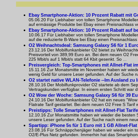
Ebay Smartphone-Aktion: 10 Prozent Rabatt mit 
05.06.20 Für Liebhaber von tollen Smartphone Modelle
auf ermässige Produkte bei Ebay einen Preisnachlass v
Ebay Smartphone-Aktion: 10 Prozent Rabatt auf be
10.06.17 Für Liebhaber von tollen Smartphone Modelle
auf die reduzierte B-Ware bei Ebay einen Preisnachlass
O2 Weihnachtsdeal: Samsung Galaxy S6 für 1 Euro
23.12.16 Der Mobilfunkanbieter O2 bietet zu Weihnacht
Preisvorteil von 389,99 Euro an. Bei dem neuen O2 Fr
225 Mbit/s auf 1 Mbit/s statt 64 Kbit gesenkt. So ...
Preisvergleich: Top-Smartphones mit Allnet-Flat i
15.11.16 Zur Monatsmitte im November haben wir wieder
wenig Geld für unsere Leser gefunden. Auf der Suche
O2 startet native WLAN-Telefonie --Im Ausland zu I
28.10.16 Der Mobilfunkprovider O2 startete ab dem Sep
Vertragskunden verfügbar. In einem ersten Schritt war d
O2 Wow der Woche: Samsung Galaxy S6 für 39 Euro 
24.10.16 Der Mobilfunkanbieter O2 hat ein neues "Wow
Flatrate Tarif gestartet. Bei dem neuen O2 Free S Tarif 
Preistipps: Tolle Smartphones mit Allnet-Flat Tarif
12.10.16 Zur Monatsmitte haben wir wieder die besten S
unsere Leser gefunden. Auf der Suche nach einem neu
Spartipp: iPhone 5s für 1 Euro mit 1 GB Allnet-Flat
23.08.16 Für Schnäppchenjäger haben wir wieder ein tol
O2/E-Plus Netz gefunden. Immerhin hat das Smartphone