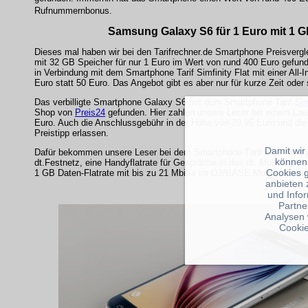
Rufnummernbonus.
Samsung Galaxy S6 für 1 Euro mit 1 GB 
Dieses mal haben wir bei den Tarifrechner.de Smartphone Preisver
mit 32 GB Speicher für nur 1 Euro im Wert von rund 400 Euro gefun
in Verbindung mit dem Smartphone Tarif Simfinity Flat mit einer All-I
Euro statt 50 Euro. Das Angebot gibt es aber nur für kurze Zeit oder 
Das verbilligte Smartphone Galaxy S6 mit dem Smartphone Tarif
Sim
Shop von
Preis24
gefunden. Hier zahlen unsere Leser bei einem Lauf
Euro. Auch die Anschlussgebühr in der Höhe von 29,95 Euro und di
Preistipp erlassen.
Damit wir
Dafür bekommen unsere Leser bei dem Smartphone Tarif eine Handyf
können
dt.Festnetz, eine Handyflatrate für Gespräche in das dt. Mobilfunkne
Cookies 
1 GB Daten-Flatrate mit bis zu 21 Mbit/s im O2/BASE Mobilfunknetz
anbieten 
und Info
Partne
Analysen 
Cookie