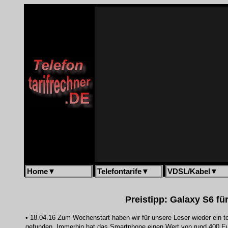
Home
▼
Telefontarife
▼
VDSL/Kabel
▼
Preistipp: Galaxy S6 für
• 18.04.16 Zum Wochenstart haben wir für unsere Leser wieder ein t
gefunden. Immerhin hat das Smartphone einen Wert von rund 400 Eur