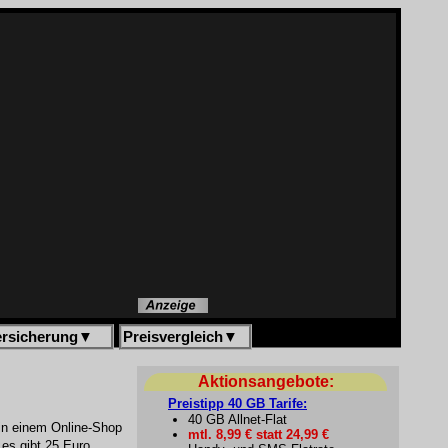
ersicherung
▼
Preisvergleich
▼
Aktionsangebote:
Preistipp 40 GB Tarife:
40 GB Allnet-Flat
 in einem Online-Shop
mtl. 8,99 € statt 24,99 €
es gibt 25 Euro