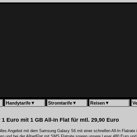
Handytarife
▼
Stromtarife
▼
Reisen
▼
V
 1 Euro mit 1 GB All-In Flat für mtl. 29,90 Euro
olles Angebot mit dem Samsung Galaxy S6 mit einer schnellen All-In Flatrate
o und bei der AllnetFlat mit SMS Flatrate sparen unsere Leser 480 Euro und 