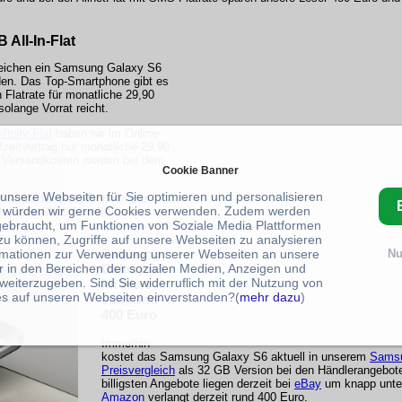
All-In-Flat
gleichen ein Samsung Galaxy S6
den. Das Top-Smartphone gibt es
n Flatrate für monatliche 29,90
solange Vorrat reicht.
finity Flat
haben wir im Online-
zeitvertrag nur monatliche 29,90
e Versandkosten werden bei dem
Cookie Banner
 unsere Webseiten für Sie optimieren und personalisieren
latrate für Gespräche in das
 würden wir gerne Cookies verwenden. Zudem werden
tz, eine SMS Flatrate, und eine
gebraucht, um Funktionen von Soziale Media Plattformen
.
zu können, Zugriffe auf unsere Webseiten zu analysieren
Samsung
rmationen zur Verwendung unserer Webseiten an unsere
Nu
r in den Bereichen der sozialen Medien, Anzeigen und
Galaxy S6
weiterzugeben. Sind Sie widerruflich mit der Nutzung von
im Wert
s auf unseren Webseiten einverstanden?(
mehr dazu
)
von rund
400 Euro
Immerhin
kostet das Samsung Galaxy S6 aktuell in unserem
Samsu
Preisvergleich
als 32 GB Version bei den Händlerangebote
billigsten Angebote liegen derzeit bei
eBay
um knapp unter
Amazon
verlangt derzeit rund 400 Euro.