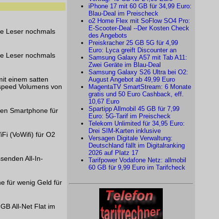
iPhone 17 mit 60 GB für 34,99 Euro:
Blau-Deal im Preischeck
o2 Home Flex mit SoFlow SO4 Pro:
E-Scooter-Deal --Der Kosten Check
re Leser nochmals
des Angebots
Preiskracher 25 GB 5G für 4,99
Euro: Lyca greift Discounter an
re Leser nochmals
Samsung Galaxy A57 mit Tab A11:
Zwei Geräte im Blau-Deal
Samsung Galaxy S26 Ultra bei O2:
it einem satten
August Angebot ab 49,99 Euro
hspeed Volumens von
MagentaTV SmartStream: 6 Monate
gratis und 50 Euro Cashback, eff.
10,67 Euro
Spartipp Allmobil 45 GB für 7,99
uen Smartphone für
Euro: 5G-Tarif im Preischeck
Telekom Unlimited für 34,95 Euro:
Drei SIM-Karten inklusive
Fi (VoWifi) für O2
Versagen Digitale Verwaltung:
Deutschland fällt im Digitalranking
2026 auf Platz 17
senden All-In-
Tarifpower Vodafone Netz: allmobil
60 GB für 9,99 Euro im Tarifcheck
e für wenig Geld für
GB All-Net Flat im