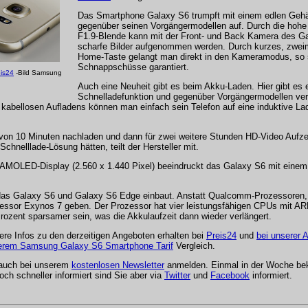
Das Smartphone Galaxy S6 trumpft mit einem edlen Gehä
gegenüber seinen Vorgängermodellen auf. Durch die hohe
F1.9-Blende kann mit der Front- und Back Kamera des G
scharfe Bilder aufgenommen werden. Durch kurzes, zwei
Home-Taste gelangt man direkt in den Kameramodus, so 
Schnappschüsse garantiert.
is24
-Bild Samsung
Auch eine Neuheit gibt es beim Akku-Laden. Hier gibt es 
Schnelladefunktion und gegenüber Vorgängermodellen ver
abellosen Aufladens können man einfach sein Telefon auf eine induktive La
b von 10 Minuten nachladen und dann für zwei weitere Stunden HD-Video Aufz
chnelllade-Lösung hätten, teilt der Hersteller mit.
-AMOLED-Display (2.560 x 1.440 Pixel) beeindruckt das Galaxy S6 mit einem 
das Galaxy S6 und Galaxy S6 Edge einbaut. Anstatt Qualcomm-Prozessoren, w
zessor Exynos 7 geben. Der Prozessor hat vier leistungsfähigen CPUs mit AR
rozent sparsamer sein, was die Akkulaufzeit dann wieder verlängert.
ere Infos zu den derzeitigen Angeboten erhalten bei
Preis24
und
bei unserer A
erem Samsung Galaxy S6 Smartphone Tarif
Vergleich.
 auch bei unserem
kostenlosen Newsletter
anmelden. Einmal in der Woche be
ch schneller informiert sind Sie aber via
Twitter
und
Facebook
informiert.