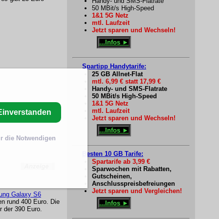
Handy- und SMS-Flatrate
50 MBit/s High-Speed
1&1 5G Netz
mtl. Laufzeit
Jetzt sparen und Wechseln!
...Infos ►
Spartipp Handytarife:
25 GB Allnet-Flat
mtl. 6,99 € statt 17,99 €
Handy- und SMS-Flatrate
50 MBit/s High-Speed
1&1 5G Netz
mtl. Laufzeit
Einverstanden
Jetzt sparen und Wechseln!
...Infos ►
r die Notwendigen
Besten 10 GB Tarife:
Spartarife ab 3,99 €
Sparwochen mit Rabatten,
Gutscheinen,
Anschlusspreisbefreiungen
Jetzt sparen und Vergleichen!
ng Galaxy S6
n rund 400 Euro. Die
...Infos ►
 der 390 Euro.