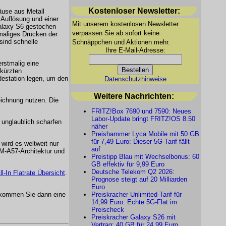
Kostenloser Newsletter:
use aus Metall
 Auflösung und einer
Mit unserem kostenlosen Newsletter
alaxy S6 gestochen
verpassen Sie ab sofort keine
maliges Drücken der
sind schnelle
Schnäppchen und Aktionen mehr.
Ihre E-Mail-Adresse:
erstmalig eine
kürzten
destation legen, um den
Datenschutzhinweise
Weitere Nachrichten:
eichnung nutzen. Die
FRITZ!Box 7690 und 7590: Neues
Labor-Update bringt FRITZ!OS 8.50
unglaublich scharfen
näher
Preishammer Lyca Mobile mit 50 GB
für 7,49 Euro: Dieser 5G-Tarif fällt
ird es weltweit nur
auf
M-A57-Architektur und
Preistipp Blau mit Wechselbonus: 60
GB effektiv für 9,99 Euro
Deutsche Telekom Q2 2026:
ll-In Flatrate Übersicht
.
Prognose steigt auf 20 Milliarden
Euro
kommen Sie dann eine
Preiskracher Unlimited-Tarif für
14,99 Euro: Echte 5G-Flat im
Preischeck
Preiskracher Galaxy S26 mit
Vertrag: 40 GB für 24,99 Euro