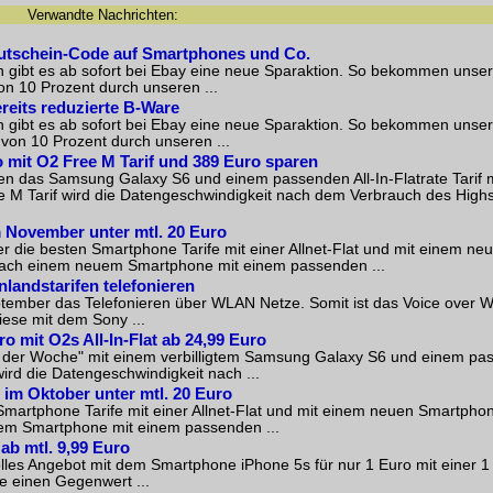
Verwandte Nachrichten:
Gutschein-Code auf Smartphones und Co.
n gibt es ab sofort bei Ebay eine neue Sparaktion. So bekommen unse
on 10 Prozent durch unseren ...
reits reduzierte B-Ware
n gibt es ab sofort bei Ebay eine neue Sparaktion. So bekommen unse
 von 10 Prozent durch unseren ...
 mit O2 Free M Tarif und 389 Euro sparen
en das Samsung Galaxy S6 und einem passenden All-In-Flatrate Tarif m
ee M Tarif wird die Datengeschwindigkeit nach dem Verbrauch des Hig
m November unter mtl. 20 Euro
 die besten Smartphone Tarife mit einer Allnet-Flat und mit einem ne
 nach einem neuem Smartphone mit einem passenden ...
nlandstarifen telefonieren
tember das Telefonieren über WLAN Netze. Somit ist das Voice over Wi
iese mit dem Sony ...
mit O2s All-In-Flat ab 24,99 Euro
 der Woche" mit einem verbilligtem Samsung Galaxy S6 und einem pas
wird die Datengeschwindigkeit nach ...
e im Oktober unter mtl. 20 Euro
martphone Tarife mit einer Allnet-Flat und mit einem neuen Smartphon
em Smartphone mit einem passenden ...
 ab mtl. 9,99 Euro
les Angebot mit dem Smartphone iPhone 5s für nur 1 Euro mit einer 1 
 einen Gegenwert ...