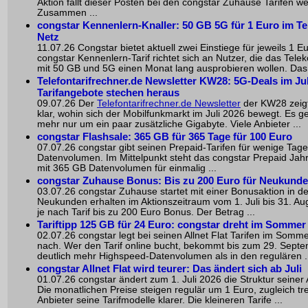
Aktion fällt dieser Posten bei den congstar Zuhause Tarifen w
Zusammen ...
congstar Kennenlern-Knaller: 50 GB 5G für 1 Euro im T
Netz
11.07.26 Congstar bietet aktuell zwei Einstiege für jeweils 1 E
congstar Kennenlern-Tarif richtet sich an Nutzer, die das Tel
mit 50 GB und 5G einen Monat lang ausprobieren wollen. Das 
Telefontarifrechner.de Newsletter KW28: 5G-Deals im Jul
Tarifangebote stechen heraus
09.07.26 Der
Telefontarifrechner.de Newsletter
der KW28 zeigt
klar, wohin sich der Mobilfunkmarkt im Juli 2026 bewegt. Es ge
mehr nur um ein paar zusätzliche Gigabyte. Viele Anbieter ...
congstar Flashsale: 365 GB für 365 Tage für 100 Euro
07.07.26 congstar gibt seinen Prepaid-Tarifen für wenige Tag
Datenvolumen. Im Mittelpunkt steht das congstar Prepaid Jah
mit 365 GB Datenvolumen für einmalig ...
congstar Zuhause Bonus: Bis zu 200 Euro für Neukund
03.07.26 congstar Zuhause startet mit einer Bonusaktion in 
Neukunden erhalten im Aktionszeitraum vom 1. Juli bis 31. Au
je nach Tarif bis zu 200 Euro Bonus. Der Betrag ...
Tariftipp 125 GB für 24 Euro: congstar dreht im Sommer
02.07.26 congstar legt bei seinen Allnet Flat Tarifen im Somme
nach. Wer den Tarif online bucht, bekommt bis zum 29. Sept
deutlich mehr Highspeed-Datenvolumen als in den regulären .
congstar Allnet Flat wird teurer: Das ändert sich ab Juli
01.07.26 congstar ändert zum 1. Juli 2026 die Struktur seiner A
Die monatlichen Preise steigen regulär um 1 Euro, zugleich tr
Anbieter seine Tarifmodelle klarer. Die kleineren Tarife ...