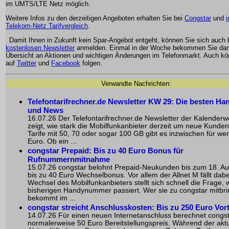
im UMTS/LTE Netz möglich.
Weitere Infos zu den derzeitigen Angeboten erhalten Sie bei
Congstar
und
Telekom-Netz Tarifvergleich
.
Damit Ihnen in Zukunft kein Spar-Angebot entgeht, können Sie sich auch
kostenlosen Newsletter
anmelden. Einmal in der Woche bekommen Sie dan
Übersicht an Aktionen und wichtigen Änderungen im Telefonmarkt. Auch k
auf
Twitter
und
Facebook
folgen.
Verwandte Nachrichten:
Telefontarifrechner.de Newsletter KW 29: Die besten Han
und News
16.07.26 Der Telefontarifrechner.de Newsletter der Kalender
zeigt, wie stark die Mobilfunkanbieter derzeit um neue Kunde
Tarife mit 50, 70 oder sogar 100 GB gibt es inzwischen für wen
Euro. Ob ein ...
congstar Prepaid: Bis zu 40 Euro Bonus für
Rufnummernmitnahme
15.07.26 congstar belohnt Prepaid-Neukunden bis zum 18. Au
bis zu 40 Euro Wechselbonus. Vor allem der Allnet M fällt dabe
Wechsel des Mobilfunkanbieters stellt sich schnell die Frage, 
bisherigen Handynummer passiert. Wer sie zu congstar mitbri
bekommt im ...
congstar streicht Anschlusskosten: Bis zu 250 Euro Vort
14.07.26 Für einen neuen Internetanschluss berechnet congs
normalerweise 50 Euro Bereitstellungspreis. Während der akt