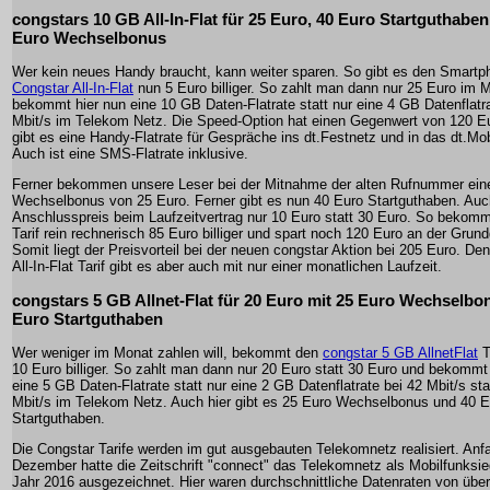
congstars 10 GB All-In-Flat für 25 Euro, 40 Euro Startguthabe
Euro Wechselbonus
Wer kein neues Handy braucht, kann weiter sparen. So gibt es den Smartph
Congstar All-In-Flat
nun 5 Euro billiger. So zahlt man dann nur 25 Euro im 
bekommt hier nun eine 10 GB Daten-Flatrate statt nur eine 4 GB Datenflatra
Mbit/s im Telekom Netz. Die Speed-Option hat einen Gegenwert von 120 Eu
gibt es eine Handy-Flatrate für Gespräche ins dt.Festnetz und in das dt.Mob
Auch ist eine SMS-Flatrate inklusive.
Ferner bekommen unsere Leser bei der Mitnahme der alten Rufnummer ein
Wechselbonus von 25 Euro. Ferner gibt es nun 40 Euro Startguthaben. Auch
Anschlusspreis beim Laufzeitvertrag nur 10 Euro statt 30 Euro. So bekom
Tarif rein rechnerisch 85 Euro billiger und spart noch 120 Euro an der Grun
Somit liegt der Preisvorteil bei der neuen congstar Aktion bei 205 Euro. De
All-In-Flat Tarif gibt es aber auch mit nur einer monatlichen Laufzeit.
congstars 5 GB Allnet-Flat für 20 Euro mit 25 Euro Wechselbo
Euro Startguthaben
Wer weniger im Monat zahlen will, bekommt den
congstar 5 GB AllnetFlat
T
10 Euro billiger. So zahlt man dann nur 20 Euro statt 30 Euro und bekommt
eine 5 GB Daten-Flatrate statt nur eine 2 GB Datenflatrate bei 42 Mbit/s sta
Mbit/s im Telekom Netz. Auch hier gibt es 25 Euro Wechselbonus und 40 E
Startguthaben.
Die Congstar Tarife werden im gut ausgebauten Telekomnetz realisiert. Anf
Dezember hatte die Zeitschrift "connect" das Telekomnetz als Mobilfunksie
Jahr 2016 ausgezeichnet. Hier waren durchschnittliche Datenraten von über