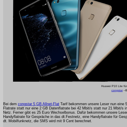
Huawei P10 Lite für
congstar
--B
Bei dem
congstar 5 GB Allnet-Flat
Tarif bekommen unsere Leser nun eine 
Flatrate statt nur eine 2 GB Datenflatrate bei 42 Mbit/s statt nur 21 Mbit/s
Netz. Ferner gibt es 25 Euro Wechselbonus. Dafür bekommen unsere Leser
Handyflatrate für Gespräche in das dt.Festnetz, eine Handyflatrate für Ges
dt. Mobilfunknetz, die SMS wird mit 9 Cent berechnet.