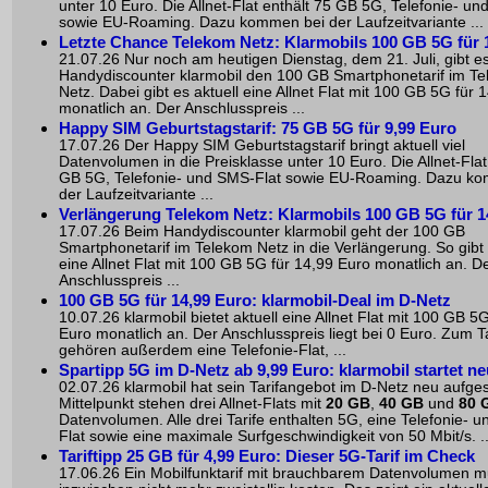
unter 10 Euro. Die Allnet-Flat enthält 75 GB 5G, Telefonie- u
sowie EU-Roaming. Dazu kommen bei der Laufzeitvariante ...
Letzte Chance Telekom Netz: Klarmobils 100 GB 5G für 
21.07.26 Nur noch am heutigen Dienstag, dem 21. Juli, gibt e
Handydiscounter klarmobil den 100 GB Smartphonetarif im T
Netz. Dabei gibt es aktuell eine Allnet Flat mit 100 GB 5G für 
monatlich an. Der Anschlusspreis ...
Happy SIM Geburtstagstarif: 75 GB 5G für 9,99 Euro
17.07.26 Der Happy SIM Geburtstagstarif bringt aktuell viel
Datenvolumen in die Preisklasse unter 10 Euro. Die Allnet-Flat
GB 5G, Telefonie- und SMS-Flat sowie EU-Roaming. Dazu k
der Laufzeitvariante ...
Verlängerung Telekom Netz: Klarmobils 100 GB 5G für 1
17.07.26 Beim Handydiscounter klarmobil geht der 100 GB
Smartphonetarif im Telekom Netz in die Verlängerung. So gibt 
eine Allnet Flat mit 100 GB 5G für 14,99 Euro monatlich an. D
Anschlusspreis ...
100 GB 5G für 14,99 Euro: klarmobil-Deal im D-Netz
10.07.26 klarmobil bietet aktuell eine Allnet Flat mit 100 GB 5
Euro monatlich an. Der Anschlusspreis liegt bei 0 Euro. Zum Ta
gehören außerdem eine Telefonie-Flat, ...
Spartipp 5G im D-Netz ab 9,99 Euro: klarmobil startet ne
02.07.26 klarmobil hat sein Tarifangebot im D-Netz neu aufgest
Mittelpunkt stehen drei Allnet-Flats mit
20 GB
,
40 GB
und
80 
Datenvolumen. Alle drei Tarife enthalten 5G, eine Telefonie- 
Flat sowie eine maximale Surfgeschwindigkeit von 50 Mbit/s. ..
Tariftipp 25 GB für 4,99 Euro: Dieser 5G-Tarif im Check
17.06.26 Ein Mobilfunktarif mit brauchbarem Datenvolumen 