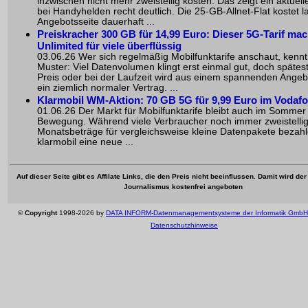
inzwischen nicht mehr zweistellig kosten. Das zeigt ein aktuel
bei Handyhelden recht deutlich. Die 25-GB-Allnet-Flat kostet l
Angebotsseite dauerhaft ...
Preiskracher 300 GB für 14,99 Euro: Dieser 5G-Tarif mac
Unlimited für viele überflüssig
03.06.26 Wer sich regelmäßig Mobilfunktarife anschaut, kennt
Muster: Viel Datenvolumen klingt erst einmal gut, doch späte
Preis oder bei der Laufzeit wird aus einem spannenden Angeb
ein ziemlich normaler Vertrag. ...
Klarmobil WM-Aktion: 70 GB 5G für 9,99 Euro im Vodaf
01.06.26 Der Markt für Mobilfunktarife bleibt auch im Sommer
Bewegung. Während viele Verbraucher noch immer zweistelli
Monatsbeträge für vergleichsweise kleine Datenpakete bezahle
klarmobil eine neue ...
Auf dieser Seite gibt es Affilate Links, die den Preis nicht beeinflussen. Damit wird de
Journalismus kostenfrei angeboten
©
Copyright
1998-2026 by
DATA INFORM-Datenmanagementsysteme der Informatik GmbH
Datenschutzhinweise