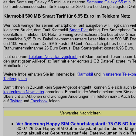
es das Samsung Galaxy S5 mini laut unserem
Samsung Galaxy S5 mini
Pr
bei Tarifrechner.de schon für knapp unter 250 Euro bei den günstigsten Onl
Klarmobil 500 MB Smart Tarif für 6,95 Euro im Telekom Netz
Wer noch weniger für seinen Smartphone Tarif ausgeben will, liegt dann viel
kleineren Bruder, dem Tarif Klarmobil
Smart Flat
richtig. Der Smartphone Tar
ebenfalls im Telekom D1 Netz für wenig Geld realisiert. So kostet der Smar
monatliche 6,95 Euro. Dabei bekommen unsere Leser hier eine 500 MB Dat
und 100 Freiminuten. Die SMS kostet 9 Cent. Zusätzlich gibt es bei einer
Rufnummernmitnahme 25 Euro Bonus. Das Starterpaket kostet 9,95 Euro.
Laut unserem
Telekom-Netz Tarifvergleich
hat Klarmobil mit dieser neuen Ta
den günstigsten AllNet-Flat Tarif mit einer echten 1 GB Daten-Flatrate im T
Mobilfunknetz.
Weitere Infos erhalten Sie im Internet bei
Klarmobil
und
in unserem Teleko
Tarifvergleich
.
Damit Ihnen in Zukunft kein Spar-Angebot entgeht, können Sie sich auch 
kostenlosen Newsletter
anmelden. Einmal in der Woche bekommen Sie dan
Übersicht an Aktionen und wichtigen Änderungen im Telefonmarkt. Auch k
auf
Twitter
und
Facebook
folgen.
Verwandte Nachrichten:
Verlängerung Happy SIM Geburtstagstarif: 75 GB 5G für
30.07.26 Der Happy SIM Geburtstagstarif geht in die Verläng
bringt aktuell der Geburtstagstarif viel Datenvolumen in die Pr