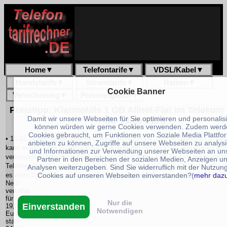
Home
▼
Telefontarife
▼
VDSL/Kabel
▼
Handytarife
▼
Stromtarife
▼
Reisen
▼
Cookie Banner
Versicherung
▼
Preisvergleich
▼
Preistipp: Klarmobils 1 GB Allnet-Flat im Telekom
Damit wir unsere Webseiten für Sie optimieren und personalis
für 19,85 Euro
können würden wir gerne Cookies verwenden. Zudem werd
Cookies gebraucht, um Funktionen von Soziale Media Plattfo
• 15.02.16 Wer gerne einen schnellen Smartphone Tarif im Telekom D1 Net
anbieten zu können, Zugriffe auf unsere Webseiten zu analys
kann wieder beim Handydiscounter
Klarmobil
zuschlagen. Hier gibt es ab 
und Informationen zur Verwendung unserer Webseiten an un
verdoppelt Datenvolumen bei dem beliebten
AllNet-Flat Tarif
im gut ausgeb
Partner in den Bereichen der sozialen Medien, Anzeigen u
Telekom Netz für unsere Leser mit zusätzlichen Leistungen ohne Aufpreis a
Analysen weiterzugeben. Sind Sie widerruflich mit der Nutzun
Cookies auf unseren Webseiten einverstanden?(
mehr daz
es mehr Datenvolumen und mehr Speed. Auch gibt es das Allnet-Flat im T
Netz
verbilligt
für mtl.
Nur die
Einverstanden
19,85
Notwendigen
Euro
statt