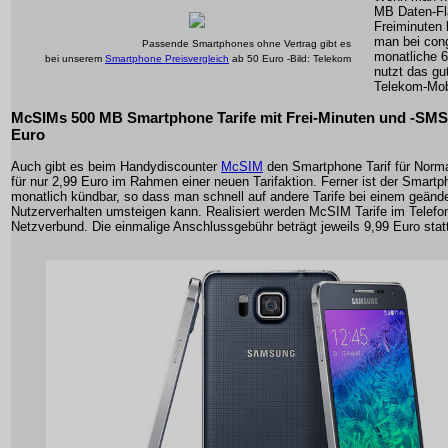
MB Daten-Fl
Freiminuten 
man bei con
Passende Smartphones ohne Vertrag gibt es
monatliche 
bei unserem
Smartphone Preisvergleich
ab 50 Euro -Bild: Telekom
nutzt das gu
Telekom-Mob
McSIMs 500 MB Smartphone Tarife mit Frei-Minuten und -SMS 
Euro
Auch gibt es beim Handydiscounter
McSIM
den Smartphone Tarif für Normal
für nur 2,99 Euro im Rahmen einer neuen Tarifaktion. Ferner ist der Smartp
monatlich kündbar, so dass man schnell auf andere Tarife bei einem geänd
Nutzerverhalten umsteigen kann. Realisiert werden McSIM Tarife im Telefo
Netzverbund. Die einmalige Anschlussgebühr beträgt jeweils 9,99 Euro stat