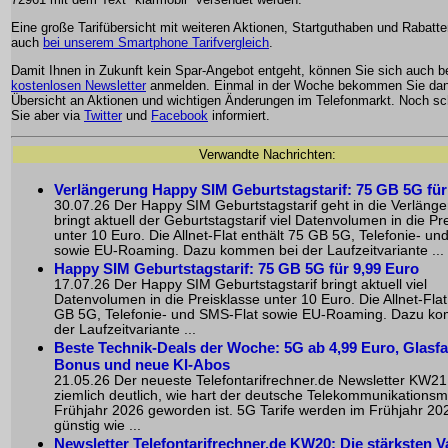
Eine große Tarifübersicht mit weiteren Aktionen, Startguthaben und Rabatte
auch
bei unserem Smartphone Tarifvergleich
.
Damit Ihnen in Zukunft kein Spar-Angebot entgeht, können Sie sich auch 
kostenlosen Newsletter
anmelden. Einmal in der Woche bekommen Sie dan
Übersicht an Aktionen und wichtigen Änderungen im Telefonmarkt. Noch sch
Sie aber via
Twitter
und
Facebook
informiert.
Verwandte Nachrichten:
Verlängerung Happy SIM Geburtstagstarif: 75 GB 5G für
30.07.26 Der Happy SIM Geburtstagstarif geht in die Verläng
bringt aktuell der Geburtstagstarif viel Datenvolumen in die Pr
unter 10 Euro. Die Allnet-Flat enthält 75 GB 5G, Telefonie- u
sowie EU-Roaming. Dazu kommen bei der Laufzeitvariante ...
Happy SIM Geburtstagstarif: 75 GB 5G für 9,99 Euro
17.07.26 Der Happy SIM Geburtstagstarif bringt aktuell viel
Datenvolumen in die Preisklasse unter 10 Euro. Die Allnet-Flat
GB 5G, Telefonie- und SMS-Flat sowie EU-Roaming. Dazu k
der Laufzeitvariante ...
Beste Technik-Deals der Woche: 5G ab 4,99 Euro, Glasfa
Bonus und neue KI-Abos
21.05.26 Der neueste Telefontarifrechner.de Newsletter KW21
ziemlich deutlich, wie hart der deutsche Telekommunikationsm
Frühjahr 2026 geworden ist. 5G Tarife werden im Frühjahr 20
günstig wie ...
Newsletter Telefontarifrechner.de KW20: Die stärksten V