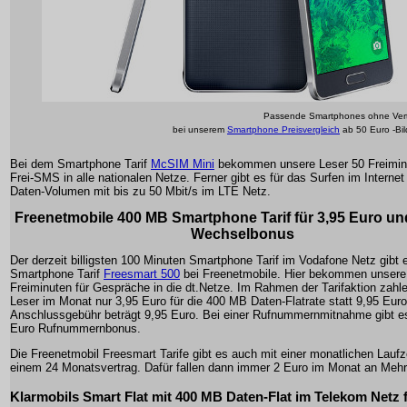
Passende Smartphones ohne Vert
bei unserem
Smartphone Preisvergleich
ab 50 Euro -Bi
Bei dem Smartphone Tarif
McSIM Mini
bekommen unsere Leser 50 Freimin
Frei-SMS in alle nationalen Netze. Ferner gibt es für das Surfen im Interne
Daten-Volumen mit bis zu 50 Mbit/s im LTE Netz.
Freenetmobile 400 MB Smartphone Tarif für 3,95 Euro un
Wechselbonus
Der derzeit billigsten 100 Minuten Smartphone Tarif im Vodafone Netz gibt
Smartphone Tarif
Freesmart 500
bei Freenetmobile. Hier bekommen unsere
Freiminuten für Gespräche in die dt.Netze. Im Rahmen der Tarifaktion zahl
Leser im Monat nur 3,95 Euro für die 400 MB Daten-Flatrate statt 9,95 Euro
Anschlussgebühr beträgt 9,95 Euro. Bei einer Rufnummernmitnahme gibt es
Euro Rufnummernbonus.
Die Freenetmobil Freesmart Tarife gibt es auch mit einer monatlichen Laufze
einem 24 Monatsvertrag. Dafür fallen dann immer 2 Euro im Monat an Mehr
Klarmobils Smart Flat mit 400 MB Daten-Flat im Telekom Netz f