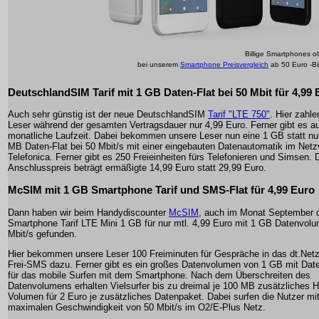
Billige Smartphones o
bei unserem
Smartphone Preisvergleich
ab 50 Euro -Bi
DeutschlandSIM Tarif mit 1 GB Daten-Flat bei 50 Mbit für 4,99 
Auch sehr günstig ist der neue DeutschlandSIM
Tarif "LTE 750"
. Hier zahl
Leser während der gesamten Vertragsdauer nur 4,99 Euro. Ferner gibt es a
monatliche Laufzeit. Dabei bekommen unsere Leser nun eine 1 GB statt nu
MB Daten-Flat bei 50 Mbit/s mit einer eingebauten Datenautomatik im Net
Telefonica. Ferner gibt es 250 Freieinheiten fürs Telefonieren und Simsen. 
Anschlusspreis beträgt ermäßigte 14,99 Euro statt 29,99 Euro.
McSIM mit 1 GB Smartphone Tarif und SMS-Flat für 4,99 Euro
Dann haben wir beim Handydiscounter
McSIM
, auch im Monat September 
Smartphone Tarif LTE Mini 1 GB für nur mtl. 4,99 Euro mit 1 GB Datenvolu
Mbit/s gefunden.
Hier bekommen unsere Leser 100 Freiminuten für Gespräche in das dt.Net
Frei-SMS dazu. Ferner gibt es ein großes Datenvolumen von 1 GB mit Dat
für das mobile Surfen mit dem Smartphone. Nach dem Überschreiten des
Datenvolumens erhalten Vielsurfer bis zu dreimal je 100 MB zusätzliches 
Volumen für 2 Euro je zusätzliches Datenpaket. Dabei surfen die Nutzer mit
maximalen Geschwindigkeit von 50 Mbit/s im O2/E-Plus Netz.