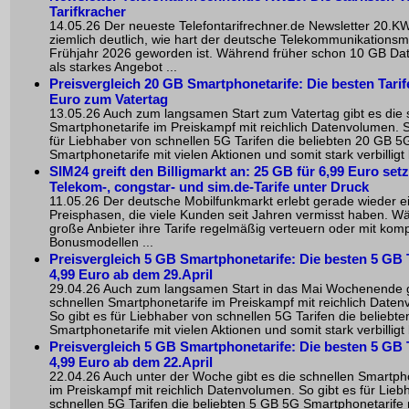
Tarifkracher
14.05.26 Der neueste Telefontarifrechner.de Newsletter 20.KW
ziemlich deutlich, wie hart der deutsche Telekommunikationsm
Frühjahr 2026 geworden ist. Während früher schon 10 GB D
als starkes Angebot ...
Preisvergleich 20 GB Smartphonetarife: Die besten Tarif
Euro zum Vatertag
13.05.26 Auch zum langsamen Start zum Vatertag gibt es die 
Smartphonetarife im Preiskampf mit reichlich Datenvolumen. S
für Liebhaber von schnellen 5G Tarifen die beliebten 20 GB 5
Smartphonetarife mit vielen Aktionen und somit stark verbilligt 
SIM24 greift den Billigmarkt an: 25 GB für 6,99 Euro set
Telekom-, congstar- und sim.de-Tarife unter Druck
11.05.26 Der deutsche Mobilfunkmarkt erlebt gerade wieder e
Preisphasen, die viele Kunden seit Jahren vermisst haben. W
große Anbieter ihre Tarife regelmäßig verteuern oder mit komp
Bonusmodellen ...
Preisvergleich 5 GB Smartphonetarife: Die besten 5 GB T
4,99 Euro ab dem 29.April
29.04.26 Auch zum langsamen Start in das Mai Wochenende g
schnellen Smartphonetarife im Preiskampf mit reichlich Date
So gibt es für Liebhaber von schnellen 5G Tarifen die beliebt
Smartphonetarife mit vielen Aktionen und somit stark verbilligt 
Preisvergleich 5 GB Smartphonetarife: Die besten 5 GB T
4,99 Euro ab dem 22.April
22.04.26 Auch unter der Woche gibt es die schnellen Smartph
im Preiskampf mit reichlich Datenvolumen. So gibt es für Lieb
schnellen 5G Tarifen die beliebten 5 GB 5G Smartphonetarife m