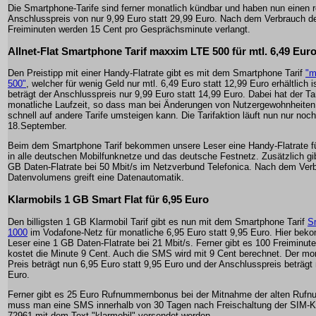
Die Smartphone-Tarife sind ferner monatlich kündbar und haben nun einen r
Anschlusspreis von nur 9,99 Euro statt 29,99 Euro. Nach dem Verbrauch d
Freiminuten werden 15 Cent pro Gesprächsminute verlangt.
Allnet-Flat Smartphone Tarif maxxim LTE 500 für mtl. 6,49 Eur
Den Preistipp mit einer Handy-Flatrate gibt es mit dem Smartphone Tarif
"m
500"
, welcher für wenig Geld nur mtl. 6,49 Euro statt 12,99 Euro erhältlich i
beträgt der Anschlusspreis nur 9,99 Euro statt 14,99 Euro. Dabei hat der Tar
monatliche Laufzeit, so dass man bei Änderungen von Nutzergewohnheiten
schnell auf andere Tarife umsteigen kann. Die Tarifaktion läuft nun nur noc
18.September.
Beim dem Smartphone Tarif bekommen unsere Leser eine Handy-Flatrate f
in alle deutschen Mobilfunknetze und das deutsche Festnetz. Zusätzlich gi
GB Daten-Flatrate bei 50 Mbit/s im Netzverbund Telefonica. Nach dem Ver
Datenvolumens greift eine Datenautomatik.
Klarmobils 1 GB Smart Flat für 6,95 Euro
Den billigsten 1 GB Klarmobil Tarif gibt es nun mit dem Smartphone Tarif
S
1000
im Vodafone-Netz für monatliche 6,95 Euro statt 9,95 Euro. Hier be
Leser eine 1 GB Daten-Flatrate bei 21 Mbit/s. Ferner gibt es 100 Freiminut
kostet die Minute 9 Cent. Auch die SMS wird mit 9 Cent berechnet. Der mo
Preis beträgt nun 6,95 Euro statt 9,95 Euro und der Anschlusspreis beträgt 
Euro.
Ferner gibt es 25 Euro Rufnummernbonus bei der Mitnahme der alten Ruf
muss man eine SMS innerhalb von 30 Tagen nach Freischaltung der SIM-Ka
72961 mit dem Text "klarmobil" versendet werden.