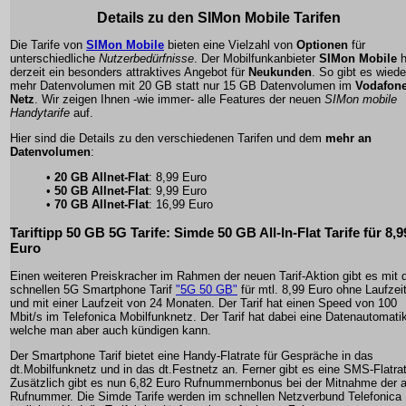
Details zu den SIMon Mobile Tarifen
Die Tarife von
SIMon Mobile
bieten eine Vielzahl von
Optionen
für
unterschiedliche
Nutzerbedürfnisse
. Der Mobilfunkanbieter
SIMon Mobile
h
derzeit ein besonders attraktives Angebot für
Neukunden
. So gibt es wiede
mehr Datenvolumen mit 20 GB statt nur 15 GB Datenvolumen im
Vodafone
Netz
. Wir zeigen Ihnen -wie immer- alle Features der neuen
SIMon mobile
Handytarife
auf.
Hier sind die Details zu den verschiedenen Tarifen und dem
mehr an
Datenvolumen
:
•
20 GB Allnet-Flat
: 8,99 Euro
•
50 GB Allnet-Flat
: 9,99 Euro
•
70 GB Allnet-Flat
: 16,99 Euro
Tariftipp 50 GB 5G Tarife: Simde 50 GB All-In-Flat Tarife für 8,9
Euro
Einen weiteren Preiskracher im Rahmen der neuen Tarif-Aktion gibt es mit
schnellen 5G Smartphone Tarif
"5G 50 GB"
für mtl. 8,99 Euro ohne Laufzei
und mit einer Laufzeit von 24 Monaten. Der Tarif hat einen Speed von 100
Mbit/s im Telefonica Mobilfunknetz. Der Tarif hat dabei eine Datenautomati
welche man aber auch kündigen kann.
Der Smartphone Tarif bietet eine Handy-Flatrate für Gespräche in das
dt.Mobilfunknetz und in das dt.Festnetz an. Ferner gibt es eine SMS-Flatra
Zusätzlich gibt es nun 6,82 Euro Rufnummernbonus bei der Mitnahme der a
Rufnummer. Die Simde Tarife werden im schnellen Netzverbund Telefonica