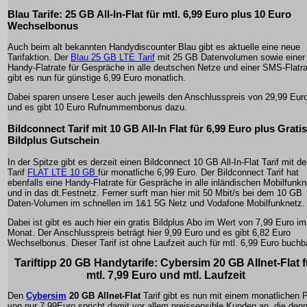
Blau Tarife: 25 GB All-In-Flat für mtl. 6,99 Euro plus 10 Euro
Wechselbonus
Auch beim alt bekannten Handydiscounter Blau gibt es aktuelle eine neue
Tarifaktion. Der
Blau 25 GB LTE Tarif
mit 25 GB Datenvolumen sowie einer
Handy-Flatrate für Gespräche in alle deutschen Netze und einer SMS-Flatr
gibt es nun für günstige 6,99 Euro monatlich.
Dabei sparen unsere Leser auch jeweils den Anschlusspreis von 29,99 Eur
und es gibt 10 Euro Rufnummernbonus dazu.
Bildconnect Tarif mit 10 GB All-In Flat für 6,99 Euro plus Gratis
Bildplus Gutschein
In der Spitze gibt es derzeit einen Bildconnect 10 GB All-In-Flat Tarif mit d
Tarif
FLAT LTE 10 GB
für monatliche 6,99 Euro. Der Bildconnect Tarif hat
ebenfalls eine Handy-Flatrate für Gespräche in alle inländischen Mobilfunk
und in das dt.Festnetz. Ferner surft man hier mit 50 Mbit/s bei dem 10 GB
Daten-Volumen im schnellen im 1&1 5G Netz und Vodafone Mobilfunknetz.
Dabei ist gibt es auch hier ein gratis Bildplus Abo im Wert von 7,99 Euro im
Monat. Der Anschlusspreis beträgt hier 9,99 Euro und es gibt 6,82 Euro
Wechselbonus. Dieser Tarif ist ohne Laufzeit auch für mtl. 6,99 Euro buchb
Tariftipp 20 GB Handytarife: Cybersim
20 GB Allnet-Flat
f
mtl. 7,99 Euro und mtl. Laufzeit
Den
Cybersim
20 GB Allnet-Flat
Tarif gibt es nun mit einem monatlichen P
von nur
7,99Euro
spricht damit vor allem preissensible Kunden an, die den