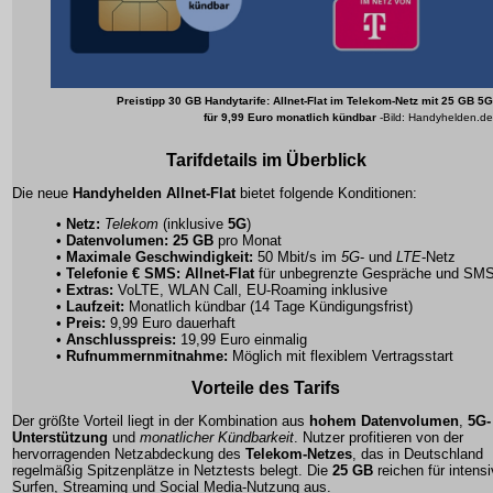
Preistipp 30 GB Handytarife: Allnet-Flat im Telekom-Netz mit 25 GB 5G
für 9,99 Euro monatlich kündbar
-Bild: Handyhelden.de
Tarifdetails im Überblick
Die neue
Handyhelden Allnet-Flat
bietet folgende Konditionen:
•
Netz:
Telekom
(inklusive
5G
)
•
Datenvolumen:
25 GB
pro Monat
•
Maximale Geschwindigkeit:
50 Mbit/s im
5G
- und
LTE
-Netz
•
Telefonie € SMS:
Allnet-Flat
für unbegrenzte Gespräche und SM
•
Extras:
VoLTE, WLAN Call, EU-Roaming inklusive
•
Laufzeit:
Monatlich kündbar (14 Tage Kündigungsfrist)
•
Preis:
9,99 Euro
dauerhaft
•
Anschlusspreis:
19,99 Euro einmalig
•
Rufnummernmitnahme:
Möglich mit flexiblem Vertragsstart
Vorteile des Tarifs
Der größte Vorteil liegt in der Kombination aus
hohem Datenvolumen
,
5G-
Unterstützung
und
monatlicher Kündbarkeit
. Nutzer profitieren von der
hervorragenden Netzabdeckung des
Telekom-Netzes
, das in Deutschland
regelmäßig Spitzenplätze in Netztests belegt. Die
25 GB
reichen für intens
Surfen, Streaming und Social Media-Nutzung aus.