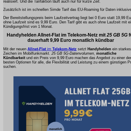
realisiert. Und die Tarifaktion läuft auch nur für kurze Zeit.
Zusätzlich ist im schnellen Simde Tarif das EU-Roaming für Daten inklusiv
Der Bereitstellungspreis beim Laufzeitvertrag liegt bei 0 Euro statt 19,99 Eu
ohne Laufzeit sind es 9,99 Euro. Den Tarif gibt es auch ohne Laufzeit mit e
Kündigungsfrist von 1 Monat.
Handyhelden Allnet-Flat
im
Telekom-Netz
mit
25 GB 5G
f
dauerhaft
9,99 Euro
monatlich kündbar
Mit der neuen
Allnet-Flat
im
Telekom-Netz
setzt
Handyhelden
ein starkes
Zeichen im Mobilfunkmarkt.
25 GB 5G-Datenvolumen
,
monatliche
Kündbarkeit
und ein Preis von
9,99 Euro
machen das Angebot zu einer de
besten Optionen für alle, die Flexibilität und Leistung zu einem günstigen P
suchen.