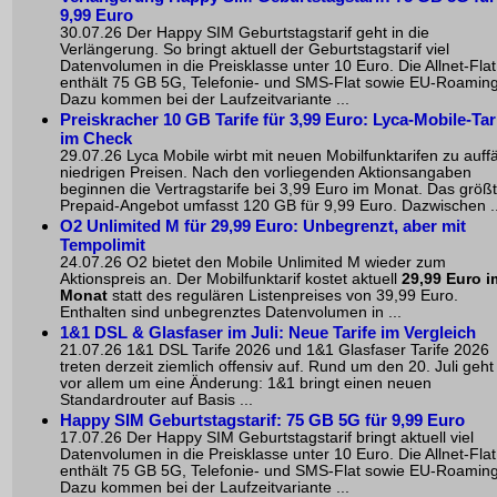
9,99 Euro
30.07.26 Der Happy SIM Geburtstagstarif geht in die
Verlängerung. So bringt aktuell der Geburtstagstarif viel
Datenvolumen in die Preisklasse unter 10 Euro. Die Allnet-Flat
enthält 75 GB 5G, Telefonie- und SMS-Flat sowie EU-Roaming
Dazu kommen bei der Laufzeitvariante ...
Preiskracher 10 GB Tarife für 3,99 Euro: Lyca-Mobile-Tar
im Check
29.07.26 Lyca Mobile wirbt mit neuen Mobilfunktarifen zu auffä
niedrigen Preisen. Nach den vorliegenden Aktionsangaben
beginnen die Vertragstarife bei 3,99 Euro im Monat. Das größ
Prepaid-Angebot umfasst 120 GB für 9,99 Euro. Dazwischen ..
O2 Unlimited M für 29,99 Euro: Unbegrenzt, aber mit
Tempolimit
24.07.26 O2 bietet den Mobile Unlimited M wieder zum
Aktionspreis an. Der Mobilfunktarif kostet aktuell
29,99 Euro i
Monat
statt des regulären Listenpreises von 39,99 Euro.
Enthalten sind unbegrenztes Datenvolumen in ...
1&1 DSL & Glasfaser im Juli: Neue Tarife im Vergleich
21.07.26 1&1 DSL Tarife 2026 und 1&1 Glasfaser Tarife 2026
treten derzeit ziemlich offensiv auf. Rund um den 20. Juli geht
vor allem um eine Änderung: 1&1 bringt einen neuen
Standardrouter auf Basis ...
Happy SIM Geburtstagstarif: 75 GB 5G für 9,99 Euro
17.07.26 Der Happy SIM Geburtstagstarif bringt aktuell viel
Datenvolumen in die Preisklasse unter 10 Euro. Die Allnet-Flat
enthält 75 GB 5G, Telefonie- und SMS-Flat sowie EU-Roaming
Dazu kommen bei der Laufzeitvariante ...