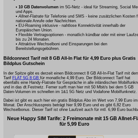
•
10 GB Datenvolumen
im 5G-Netz - ideal für Streaming, Social Me
und Apps.
•
Allnet-Flatrate
für Telefonie und SMS - keine zusätzlichen Kosten f
nationale Anrufe oder Nachrichten.
•
EU-Roaming
inklusive - nahtlose Konnektivität innerhalb der
Europäischen Union.
• Flexible Vertragsoptionen - monatlich kündbar oder mit einer Laufze
bis zu 24 Monaten.
• Attraktive Wechselboni und Einsparungen bei den
Bereitstellungsgebühren.
Bildconnect Tarif mit 8 GB All-In Flat für 4,99 Euro plus Gratis
Bildplus Gutschein
In der Spitze gibt es derzeit einen Bildconnect 8 GB All-In-Flat Tarif mit de
Tarif
FLAT 5G 8 GB
für monatliche 4,99 Euro. Der Bildconnect Tarif hat
ebenfalls eine Handy-Flatrate für Gespräche in alle inländischen Mobilfunk
und in das dt.Festnetz. Ferner surft man hier mit 50 Mbit/s bei dem 5 GB
Daten-Volumen im schnellen im 1&1 5G Netz und Vodafone Mobilfunknetz.
Dabei ist gibt es auch hier ein gratis Bildplus Abo im Wert von 7,99 Euro im
Monat. Der Anschlusspreis beträgt hier 9,99 Euro und es gibt 6,82 Euro
Wechselbonus. Dieser Tarif ist ohne Laufzeit auch für mtl. 6,99 Euro buchb
Neue Happy SIM Tarife: 2 Freimonate mit 15 GB Allnet-Fl
für 5,99 Euro