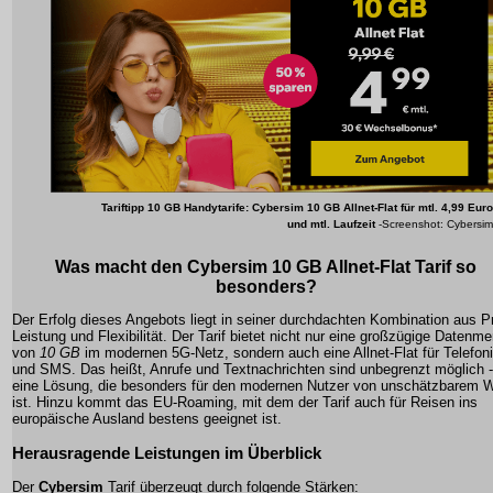
Tariftipp 10 GB Handytarife: Cybersim
10 GB Allnet-Flat
für mtl. 4,99 Euro
und mtl. Laufzeit
-Screenshot: Cybersim
Was macht den
Cybersim
10 GB Allnet-Flat
Tarif so
besonders?
Der Erfolg dieses Angebots liegt in seiner durchdachten Kombination aus Pr
Leistung und Flexibilität. Der Tarif bietet nicht nur eine großzügige Datenm
von
10 GB
im modernen 5G-Netz, sondern auch eine
Allnet-Flat
für Telefon
und SMS. Das heißt, Anrufe und Textnachrichten sind unbegrenzt möglich -
eine Lösung, die besonders für den modernen Nutzer von unschätzbarem W
ist. Hinzu kommt das EU-Roaming, mit dem der Tarif auch für Reisen ins
europäische Ausland bestens geeignet ist.
Herausragende Leistungen im Überblick
Der
Cybersim
Tarif überzeugt durch folgende Stärken: