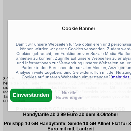
Cookie Banner
Damit wir unsere Webseiten für Sie optimieren und personalis
können würden wir gerne Cookies verwenden. Zudem werd
Cookies gebraucht, um Funktionen von Soziale Media Plattfo
anbieten zu können, Zugriffe auf unsere Webseiten zu analys
und Informationen zur Verwendung unserer Webseiten an un
Partner in den Bereichen der sozialen Medien, Anzeigen u
Analysen weiterzugeben. Sind Sie widerruflich mit der Nutzun
Cookies auf unseren Webseiten einverstanden?(
mehr daz
3,99 Euro und liefern gleich 10 GB an Datenvolumen. Daher schauen wir u
heute die 5 GB Tarife mit mindestens 5 GB Datenvolumen an, so dass ma
sich keine Sorgen mehr um das Datenvolumen machen muss. Mit unserem
regelmäßigen
Preisvergleich 5 GB Tarife
Tarifübersicht lichten wir dann d
Nur die
Einverstanden
Tarifdschungel. Dabei gibt es durchaus jede Menge neue Sparangebote für
Notwendigen
unsere Leser.
Preisvergleich
5 GB
Handytarife
: Die besten 5 GB
Handytarife ab 3,99 Euro ab dem 8.Oktober
Preistipp 10 GB Handytarife: Simde 10 GB Allnet-Flat für 3
Euro mit mtl. Laufzeit