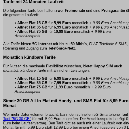
Tarife mit 24 Monaten Laufzeit
Die folgenden Tarife beinhalten
zwei Freimonate
und eine
Preisgarantie
ü
die gesamte Laufzeit:
•
Allnet Flat 15 GB
für
5,99 Euro
monatlich +
9,99 Euro Anschlussp
•
Allnet Flat 35 GB
für
6,99 Euro
monatlich +
9,99 Euro Anschlussp
•
Allnet Flat 75 GB
für
10,99 Euro
monatlich +
9,99 Euro
Anschlusspreis
Alle Tarife bieten
5G Internet
mit bis zu
50 Mbit/s
,
FLAT Telefonie € SMS
,
Roaming
und Zugang zum
Telefónica-Netz
.
Monatlich kündbare Tarife
Für Nutzer, die maximale Flexibilität wünschen, bietet
Happy SIM
auch
monatlich kündbare Tarife
mit ähnlichen Leistungen:
•
Allnet Flat 15 GB
für
6,99 Euro
monatlich +
9,99 Euro Anschlussp
•
Allnet Flat 35 GB
für
7,99 Euro
monatlich +
9,99 Euro Anschlussp
•
Allnet Flat 75 GB
für
11,99 Euro
monatlich +
9,99 Euro
Anschlusspreis
Simde 30 GB All-In-Flat mit Handy- und SMS-Flat für 5,99 Euro
Monat
Wer mehr Datenvolumen braucht, kann den schnellen 5G Smartphone Tarif
Tarif "5G 30 GB"
für mtl. 5,99 Euro zugreifen. Der Anschlusspreis beträgt 0
Euro beim Laufzeitvertrag. Den Tarif gibt es auch mit einer Laufzeit von ei
Monat für mtl. 5,99 Euro statt 12,99 Euro bei einem Anschlusspreis von 0 