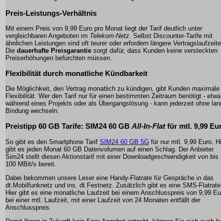
Preis-Leistungs-Verhältnis
Mit einem Preis von
9,99 Euro
pro Monat liegt der Tarif deutlich unter
vergleichbaren Angeboten im
Telekom-Netz
. Selbst Discounter-Tarife mit
ähnlichen Leistungen sind oft teurer oder erfordern längere Vertragslaufzeite
Die
dauerhafte Preisgarantie
sorgt dafür, dass Kunden keine versteckten
Preiserhöhungen befürchten müssen.
Flexibilität durch monatliche Kündbarkeit
Die Möglichkeit, den Vertrag monatlich zu kündigen, gibt Kunden maximale
Flexibilität. Wer den Tarif nur für einen bestimmten Zeitraum benötigt - etwa
während eines Projekts oder als Übergangslösung - kann jederzeit ohne la
Bindung wechseln.
Preistipp
60 GB Tarife
: SIM24 60 GB
All-In-Flat
für mtl.
9,99 Eu
So gibt es den Smartphone Tarif
SIM24 60 GB 5G
für nur mtl. 9,99 Euro. H
gibt es jeden Monat 60 GB Datenvolumen auf einen Schlag. Der Anbieter
Sim24 stellt diesen Aktionstarif mit einer Downloadgeschwindigkeit von bis
100 MBit/s bereit.
Dabei bekommen unsere Leser eine Handy-Flatrate für Gespräche in das
dt.Mobilfunknetz und ins. dt.Festnetz. Zusätzlich gibt es eine SMS-Flatrate
Hier gibt es eine monatliche Laufzeit bei einem Anschlusspreis von 9,99 Eu
bei einer mtl. Laufzeit, mit einer Laufzeit von 24 Monaten entfällt der
Anschlusspreis.