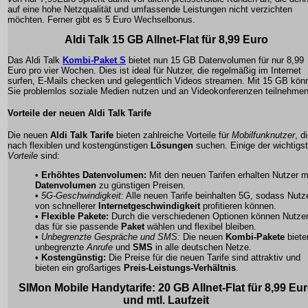
auf eine hohe Netzqualität und umfassende Leistungen nicht verzichten
möchten. Ferner gibt es 5 Euro Wechselbonus.
Aldi Talk 15 GB Allnet-Flat für 8,99 Euro
Das Aldi Talk
Kombi-Paket S
bietet nun 15 GB Datenvolumen für nur 8,99
Euro pro vier Wochen. Dies ist ideal für Nutzer, die regelmäßig im Internet
surfen, E-Mails checken und gelegentlich Videos streamen. Mit 15 GB kön
Sie problemlos soziale Medien nutzen und an Videokonferenzen teilnehmen
Vorteile der neuen Aldi Talk Tarife
Die neuen
Aldi Talk Tarife
bieten zahlreiche Vorteile für
Mobilfunknutzer
, d
nach flexiblen und kostengünstigen
Lösungen
suchen. Einige der wichtigs
Vorteile
sind:
•
Erhöhtes Datenvolumen:
Mit den neuen Tarifen erhalten Nutzer 
Datenvolumen
zu günstigen Preisen.
•
5G-Geschwindigkeit:
Alle neuen Tarife beinhalten 5G, sodass Nutz
von schnellerer
Internetgeschwindigkeit
profitieren können.
•
Flexible Pakete:
Durch die verschiedenen Optionen können Nutze
das für sie passende
Paket
wählen und flexibel bleiben.
•
Unbegrenzte Gespräche und SMS:
Die neuen
Kombi-Pakete
biete
unbegrenzte
Anrufe
und
SMS
in alle deutschen Netze.
•
Kostengünstig:
Die Preise für die neuen Tarife sind attraktiv und
bieten ein großartiges
Preis-Leistungs-Verhältnis
.
SIMon Mobile Handytarife: 20 GB Allnet-Flat für 8,99 Eu
und mtl. Laufzeit