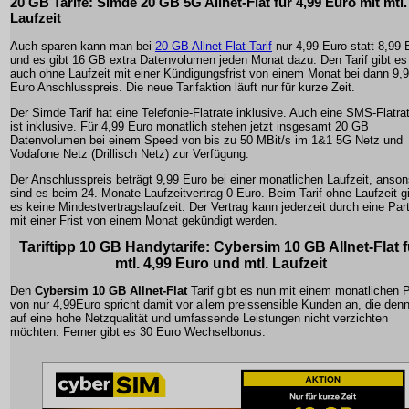
20 GB Tarife: Simde 20 GB 5G Allnet-Flat für 4,99 Euro mit mtl.
Laufzeit
Auch sparen kann man bei
20 GB Allnet-Flat Tarif
nur 4,99 Euro statt 8,99 
und es gibt 16 GB extra Datenvolumen jeden Monat dazu. Den Tarif gibt es
auch ohne Laufzeit mit einer Kündigungsfrist von einem Monat bei dann 9,
Euro Anschlusspreis. Die neue Tarifaktion läuft nur für kurze Zeit.
Der Simde Tarif hat eine Telefonie-Flatrate inklusive. Auch eine SMS-Flatra
ist inklusive. Für 4,99 Euro monatlich stehen jetzt insgesamt 20 GB
Datenvolumen bei einem Speed von bis zu 50 MBit/s im 1&1 5G Netz und
Vodafone Netz (Drillisch Netz) zur Verfügung.
Der Anschlusspreis beträgt 9,99 Euro bei einer monatlichen Laufzeit, anso
sind es beim 24. Monate Laufzeitvertrag 0 Euro. Beim Tarif ohne Laufzeit g
es keine Mindestvertragslaufzeit. Der Vertrag kann jederzeit durch eine Part
mit einer Frist von einem Monat gekündigt werden.
Tariftipp 10 GB Handytarife: Cybersim
10 GB Allnet-Flat
f
mtl. 4,99 Euro und mtl. Laufzeit
Den
Cybersim
10 GB Allnet-Flat
Tarif gibt es nun mit einem monatlichen P
von nur
4,99Euro
spricht damit vor allem preissensible Kunden an, die den
auf eine hohe Netzqualität und umfassende Leistungen nicht verzichten
möchten. Ferner gibt es 30 Euro Wechselbonus.