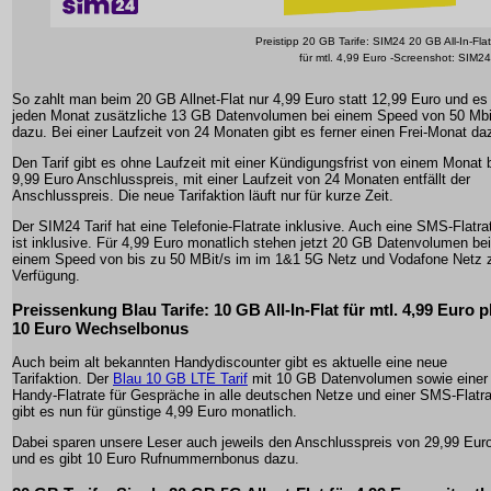
Preistipp 20 GB Tarife: SIM24 20 GB All-In-Flat
für mtl. 4,99 Euro -Screenshot: SIM24
So zahlt man beim 20 GB Allnet-Flat nur 4,99 Euro statt 12,99 Euro und es 
jeden Monat zusätzliche 13 GB Datenvolumen bei einem Speed von 50 Mbi
dazu. Bei einer Laufzeit von 24 Monaten gibt es ferner einen Frei-Monat da
Den Tarif gibt es ohne Laufzeit mit einer Kündigungsfrist von einem Monat 
9,99 Euro Anschlusspreis, mit einer Laufzeit von 24 Monaten entfällt der
Anschlusspreis. Die neue Tarifaktion läuft nur für kurze Zeit.
Der SIM24 Tarif hat eine Telefonie-Flatrate inklusive. Auch eine SMS-Flatra
ist inklusive. Für 4,99 Euro monatlich stehen jetzt 20 GB Datenvolumen bei
einem Speed von bis zu 50 MBit/s im im 1&1 5G Netz und Vodafone Netz 
Verfügung.
Preissenkung Blau Tarife: 10 GB All-In-Flat für mtl. 4,99 Euro p
10 Euro Wechselbonus
Auch beim alt bekannten Handydiscounter gibt es aktuelle eine neue
Tarifaktion. Der
Blau 10 GB LTE Tarif
mit 10 GB Datenvolumen sowie einer
Handy-Flatrate für Gespräche in alle deutschen Netze und einer SMS-Flatr
gibt es nun für günstige 4,99 Euro monatlich.
Dabei sparen unsere Leser auch jeweils den Anschlusspreis von 29,99 Eur
und es gibt 10 Euro Rufnummernbonus dazu.