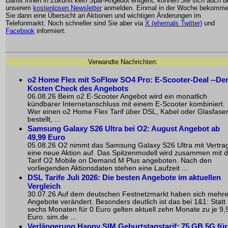
Damit Ihnen in Zukunft kein Spar-Angebot entgeht, können Sie sich auch b
unserem
kostenlosen Newsletter
anmelden. Einmal in der Woche bekomm
Sie dann eine Übersicht an Aktionen und wichtigen Änderungen im
Telefonmarkt. Noch schneller sind Sie aber via
X (ehemals Twitter)
und
Facebook
informiert.
Verwandte Nachrichten:
o2 Home Flex mit SoFlow SO4 Pro: E-Scooter-Deal --De
Kosten Check des Angebots
06.08.26 Beim o2 E-Scooter Angebot wird ein monatlich
kündbarer Internetanschluss mit einem E-Scooter kombiniert.
Wer einen o2 Home Flex Tarif über DSL, Kabel oder Glasfase
bestellt, ...
Samsung Galaxy S26 Ultra bei O2: August Angebot ab
49,99 Euro
05.08.26 O2 nimmt das Samsung Galaxy S26 Ultra mit Vertrag
eine neue Aktion auf. Das Spitzenmodell wird zusammen mit 
Tarif O2 Mobile on Demand M Plus angeboten. Nach den
vorliegenden Aktionsdaten stehen eine Laufzeit ...
DSL Tarife Juli 2026: Die besten Angebote im aktuellen
Vergleich
30.07.26 Auf dem deutschen Festnetzmarkt haben sich mehr
Angebote verändert. Besonders deutlich ist das bei 1&1: Statt
sechs Monaten für 0 Euro gelten aktuell zehn Monate zu je 9,
Euro. sim.de ...
Verlängerung Happy SIM Geburtstagstarif: 75 GB 5G für