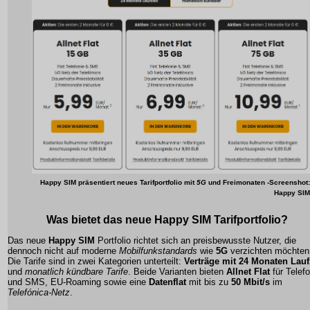
Happy SIM präsentiert neues
Tarifportfolio
mit
5G
und
Freimonaten
-Screenshot:
Happy SIM
Was bietet das neue Happy SIM Tarifportfolio?
Das neue
Happy SIM
Portfolio richtet sich an preisbewusste Nutzer, die
dennoch nicht auf moderne
Mobilfunkstandards
wie
5G
verzichten möchten
Die Tarife sind in zwei Kategorien unterteilt:
Verträge mit 24 Monaten Lauf
und
monatlich kündbare Tarife
. Beide Varianten bieten
Allnet Flat
für Telefo
und SMS,
EU-Roaming
sowie eine
Datenflat
mit bis zu
50 Mbit/s
im
Telefónica-Netz
.