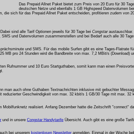
Das Prepaid Allnet Paket bietet zum Preis von 20 Euro für 30 Tage e
deutschen Netze und ebenfalls 1 GB Highspeed Datenvolumen bei
 die sich für das Prepaid Allnet Paket entscheiden, profitieren zudem von 2
 Dabei sind alle Tarif Optionen jeweils für 30 Tage bei
Congstar
austauschbar. 
ie, SMS und Datenvolumen zusammenstellen und bei Bedarf auch alle 30 Tage 
prächsminute und SMS. Für das mobile Surfen gibt es eine Tages-Flatrate fü
 MB pro 24 Stunden wird die Bandbreite von max. 7,2 MBit/s (Download) un
lten Rufnummer und 10 Euro Startguthaben, somit kann man einen Preisvorte
t.
nn man auch ohne Guthaben Textnachrichten inklusive mit gebuchter Messagi
duzierter Geschwindigkeit von max. 32 kbit/s 1 GB/30 Tage mit max. 32 kb
obilfunknetz realisiert. Anfang Dezember hatte die Zeitschrift "connect" d
r
und in unsere
Congstar Handytarife
Übersicht. Auch gibt es eine große Tari
 auch bei unserem
kostenlosen Newsletter
anmelden. Einmal in der Woche be