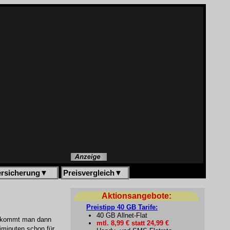
ersicherung
▼
Preisvergleich
▼
Aktionsangebote:
Preistipp 40 GB Tarife:
40 GB Allnet-Flat
o bekommt man dann
mtl. 8,99 € statt 24,99 €
iminuten schon für