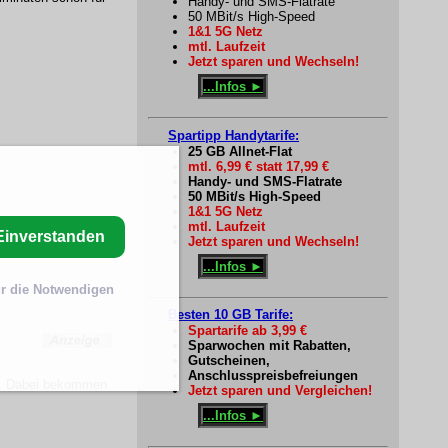
Handy- und SMS-Flatrate
50 MBit/s High-Speed
1&1 5G Netz
mtl. Laufzeit
Jetzt sparen und Wechseln!
...Infos ►
Spartipp Handytarife:
25 GB Allnet-Flat
mtl. 6,99 € statt 17,99 €
Handy- und SMS-Flatrate
50 MBit/s High-Speed
1&1 5G Netz
mtl. Laufzeit
Einverstanden
Jetzt sparen und Wechseln!
...Infos ►
r die Notwendigen
Besten 10 GB Tarife:
Spartarife ab 3,99 €
Sparwochen mit Rabatten,
Gutscheinen,
Anschlusspreisbefreiungen
/s. Dabei bekommen
Jetzt sparen und Vergleichen!
...Infos ►