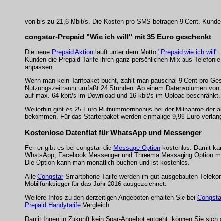
von bis zu 21,6 Mbit/s. Die Kosten pro SMS betragen 9 Cent. Kunden,
congstar-Prepaid "Wie ich will" mit 35 Euro geschenkt
Die neue
Prepaid Aktion
läuft unter dem Motto
"Prepaid wie ich will"
.
Kunden die Prepaid Tarife ihren ganz persönlichen Mix aus Telefon
anpassen.
Wenn man kein Tarifpaket bucht, zahlt man pauschal 9 Cent pro Ges
Nutzungszeitraum umfaßt 24 Stunden. Ab einem Datenvolumen von 25
auf max. 64 kbit/s im Download und 16 kbit/s im Upload beschränkt.
Weiterhin gibt es 25 Euro Rufnummernbonus bei der Mitnahme der a
bekommen. Für das Starterpaket werden einmalige 9,99 Euro verlang
Kostenlose Datenflat für WhatsApp und Messenger
Ferner gibt es bei congstar die
Message Option
kostenlos. Damit ka
WhatsApp, Facebook Messenger und Threema Messaging Option mit re
Die Option kann man monatlich buchen und ist kostenlos.
Alle
Congstar
Smartphone Tarife werden im gut ausgebauten Telekom M
Mobilfunksieger für das Jahr 2016 ausgezeichnet.
Weitere Infos zu den derzeitigen Angeboten erhalten Sie bei
Congsta
Prepaid Handytarife
Vergleich.
Damit Ihnen in Zukunft kein Spar-Angebot entgeht, können Sie sich