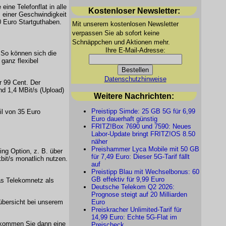
ine Telefonflat in alle
Kostenloser Newsletter:
 einer Geschwindigkeit
0 Euro Startguthaben.
Mit unserem kostenlosen Newsletter
verpassen Sie ab sofort keine
Schnäppchen und Aktionen mehr.
Ihre E-Mail-Adresse:
So können sich die
ganz flexibel
Datenschutzhinweise
r 99 Cent. Der
d 1,4 MBit/s (Upload)
Weitere Nachrichten:
Preistipp Simde: 25 GB 5G für 6,99
il von 35 Euro
Euro dauerhaft günstig
FRITZ!Box 7690 und 7590: Neues
Labor-Update bringt FRITZ!OS 8.50
näher
Preishammer Lyca Mobile mit 50 GB
ng Option, z. B. über
für 7,49 Euro: Dieser 5G-Tarif fällt
it/s monatlich nutzen.
auf
Preistipp Blau mit Wechselbonus: 60
GB effektiv für 9,99 Euro
as Telekomnetz als
Deutsche Telekom Q2 2026:
Prognose steigt auf 20 Milliarden
fübersicht bei unserem
Euro
Preiskracher Unlimited-Tarif für
14,99 Euro: Echte 5G-Flat im
kommen Sie dann eine
Preischeck