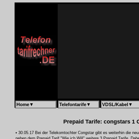
Home
▼
Telefontarife
▼
VDSL/Kabel
▼
Prepaid Tarife: congstars 1
• 30.05.17 Bei der Telekomtochter Congstar gibt es weiterhin die ne
neben dem Prepaid Tarif "Wie ich Will" weitere 3 Prepaid Tarife. Da