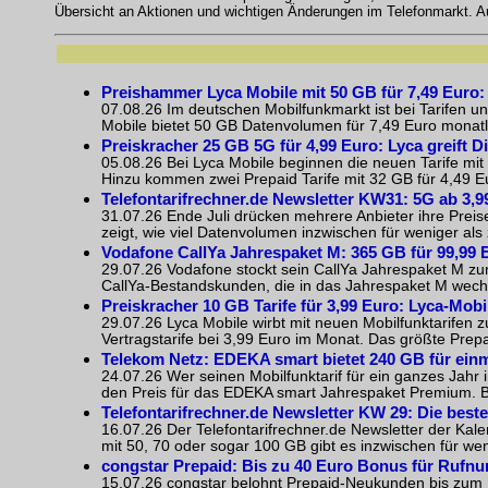
Übersicht an Aktionen und wichtigen Änderungen im Telefonmarkt. 
Preishammer Lyca Mobile mit 50 GB für 7,49 Euro: D
07.08.26 Im deutschen Mobilfunkmarkt ist bei Tarifen un
Mobile bietet 50 GB Datenvolumen für 7,49 Euro monatlic
Preiskracher 25 GB 5G für 4,99 Euro: Lyca greift D
05.08.26 Bei Lyca Mobile beginnen die neuen Tarife mit
Hinzu kommen zwei Prepaid Tarife mit 32 GB für 4,49 Eu
Telefontarifrechner.de Newsletter KW31: 5G ab 3,9
31.07.26 Ende Juli drücken mehrere Anbieter ihre Preis
zeigt, wie viel Datenvolumen inzwischen für weniger als ze
Vodafone CallYa Jahrespaket M: 365 GB für 99,99 
29.07.26 Vodafone stockt sein CallYa Jahrespaket M zum
CallYa-Bestandskunden, die in das Jahrespaket M wechse
Preiskracher 10 GB Tarife für 3,99 Euro: Lyca-Mobi
29.07.26 Lyca Mobile wirbt mit neuen Mobilfunktarifen 
Vertragstarife bei 3,99 Euro im Monat. Das größte Prep
Telekom Netz: EDEKA smart bietet 240 GB für einm
24.07.26 Wer seinen Mobilfunktarif für ein ganzes Jahr
den Preis für das EDEKA smart Jahrespaket Premium. Bi
Telefontarifrechner.de Newsletter KW 29: Die bes
16.07.26 Der Telefontarifrechner.de Newsletter der Kal
mit 50, 70 oder sogar 100 GB gibt es inzwischen für weni
congstar Prepaid: Bis zu 40 Euro Bonus für Ruf
15.07.26 congstar belohnt Prepaid-Neukunden bis zum 18