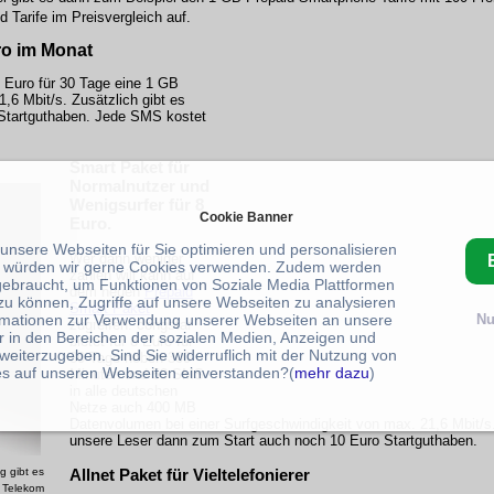
 Tarife im Preisvergleich auf.
ro im Monat
 Euro für 30 Tage eine 1 GB
,6 Mbit/s. Zusätzlich gibt es
 Startguthaben. Jede SMS kostet
Smart Paket für
Normalnutzer und
Wenigsurfer für 8
Cookie Banner
Euro.
 unsere Webseiten für Sie optimieren und personalisieren
Wer dann weniger
 würden wir gerne Cookies verwenden. Zudem werden
zahlen will kann auf
gebraucht, um Funktionen von Soziale Media Plattformen
dem neuen
Prepaid
zu können, Zugriffe auf unsere Webseiten zu analysieren
Smart Paket
rmationen zur Verwendung unserer Webseiten an unsere
Nu
zugreifen. congstar
r in den Bereichen der sozialen Medien, Anzeigen und
bietet für 8 Euro für
weiterzugeben. Sind Sie widerruflich mit der Nutzung von
30 Tage neben 300
s auf unseren Webseiten einverstanden?(
mehr dazu
)
Minuten und 50 SMS
in alle deutschen
Netze auch 400 MB
Datenvolumen bei einer Surfgeschwindigkeit von max. 21,6 Mbit
unsere Leser dann zum Start auch noch 10 Euro Startguthaben.
Allnet Paket für Vieltelefonierer
 gibt es
: Telekom