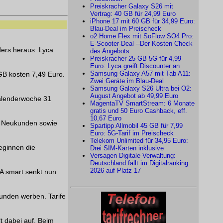
Preiskracher Galaxy S26 mit
Vertrag: 40 GB für 24,99 Euro
iPhone 17 mit 60 GB für 34,99 Euro:
Blau-Deal im Preischeck
o2 Home Flex mit SoFlow SO4 Pro:
E-Scooter-Deal --Der Kosten Check
ders heraus: Lyca
des Angebots
Preiskracher 25 GB 5G für 4,99
Euro: Lyca greift Discounter an
Samsung Galaxy A57 mit Tab A11:
GB kosten 7,49 Euro.
Zwei Geräte im Blau-Deal
Samsung Galaxy S26 Ultra bei O2:
August Angebot ab 49,99 Euro
Kalenderwoche 31
MagentaTV SmartStream: 6 Monate
gratis und 50 Euro Cashback, eff.
10,67 Euro
en Neukunden sowie
Spartipp Allmobil 45 GB für 7,99
Euro: 5G-Tarif im Preischeck
Telekom Unlimited für 34,95 Euro:
eginnen die
Drei SIM-Karten inklusive
Versagen Digitale Verwaltung:
Deutschland fällt im Digitalranking
2026 auf Platz 17
KA smart senkt nun
Kunden werben. Tarife
t dabei auf. Beim