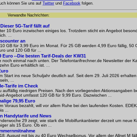
Auch können Sie uns auf
Twitter
und
Facebook
folgen.
Verwandte Nachrichten:
ieser 5G-Tarif fällt auf
ter 10 Euro inzwischen einiges los. Trotzdem sticht ein Angebot beson
h. ...
iscounter an
 10 GB für 3,99 Euro im Monat. Für 25 GB werden 4,99 Euro fällig, 50 
ro und 120 GB für ...
9 Euro --Die besten Tarif-Deals der KW31
e noch einmal nach unten. Der Telefontarifrechner.de Newsletter der 
hn Euro erhältlich ist. ...
Euro
 Start ins neue Schuljahr deutlich auf. Seit dem 29. Juli 2026 erhalt
ln, ...
le-Tarife im Check
zu auffällig niedrigen Preisen. Nach den vorliegenden Aktionsangaben b
aid-Angebot umfasst 120 GB für 9,99 Euro. Dazwischen ...
alige 79,95 Euro
 im Voraus bezahlt, will vor allem Ruhe bei den laufenden Kosten. EDE
s ...
ten Handytarife und News
enderwoche 29 zeigt, wie stark die Mobilfunkanbieter derzeit um neue 
ger als 15 Euro. Ob ein ...
nummernmitnahme
. August mit bis zu 40 Euro Wechselbonus. Vor allem der Allnet M fäll