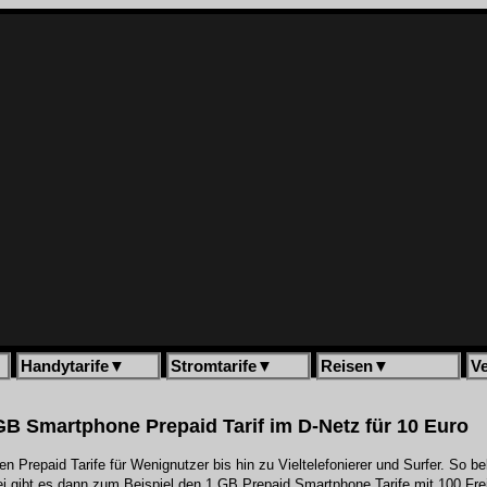
Handytarife
▼
Stromtarife
▼
Reisen
▼
V
 GB Smartphone Prepaid Tarif im D-Netz für 10 Euro
uen Prepaid Tarife für Wenignutzer bis hin zu Vieltelefonierer und Surfer. S
bei gibt es dann zum Beispiel den 1 GB Prepaid Smartphone Tarife mit 100 Fre