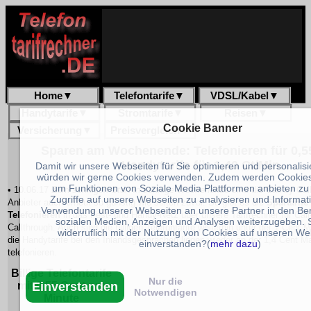
Home
▼
Telefontarife
▼
VDSL/Kabel
▼
Handytarife
▼
Stromtarife
▼
Reisen
▼
Cookie Banner
Versicherung
▼
Preisvergleich
▼
Sparen am Wochenende: Telefonieren für 0,55
Handytarife für 1,40 Ct/Min.
Damit wir unsere Webseiten für Sie optimieren und personalis
würden wir gerne Cookies verwenden. Zudem werden Cookies
um Funktionen von Soziale Media Plattformen anbieten zu
• 10.06.17 Zum
sonnigen Start in sonnige Wochenende
sind die Call by Cal
Zugriffe auf unsere Webseiten zu analysieren und Informat
Anbieter auch erneut so günstig wie selten zuvor. So gibt es die
Spartarife 
Verwendung unserer Webseiten an unsere Partner in den Be
Telefonieren
in das Fest- und Handy-Netz über unsere Tarifrechner für Call
sozialen Medien, Anzeigen und Analysen weiterzugeben. 
Callthrough. Auch sind die billigen Telefontarife weiterhin unter der 1 Cent
widerruflich mit der Nutzung von Cookies auf unseren We
die Handytarife bei den Inlandsgesprächen liegen wieder an der 1,4 Cent Ma
einverstanden?(
mehr dazu
)
telefonieren.
Billige Telefontarife
Nur die
Einverstanden
mit 0,55 Cent pro
Notwendigen
Minute