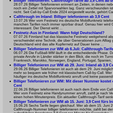
Billiger Telefonieren: Callthrough-Tarife ab 3,9 Cent ab 
28.07.26 Billiger Telefonieren erinnert an Zeiten, in denen n
noch ein Zettel mit Sparvorwahlen lag. Ganz verschwunden i
nicht. Seit Call-by-Call Ende 2024 eingestellt wurde, gehört Cal
Callthrough im Inland: Billiger telefonieren ab 3,9 Cent
13.07.26 Wer vom Festnetz ins deutsche Mobilfunknetz telefoni
manchen Tarifen noch immer spürbar drauf. Genau hier wird 
interessant. Der Dienst wirkt ...
Festnetz-Aus in Finnland: Wann folgt Deutschland?
07.07.26 Finnland hat das klassische Festnetz weitgehend ab
verschwindet eine Technik, die über Generationen zum Alltag 
Deutschland wird das alte Kupfernetz auf Dauer keine ...
Billiger Telefonieren zur WM ab 6.Juli: Callthrough-Tari
06.07.26 Die Fußball-WM läuft in die entscheidende Phase. D
private Anrufe in Länder stärker in den Blick, die noch im Turni
Frankreich, Marokko, Norwegen, England, Portugal, Spanien, U
Billiger Telefonieren zur WM ab 29. Juni: Inland ab 3,9 C
29.06.26 Billiger Telefonieren ist auch ab dem 29. Juni möglich
mehr so bequem wie früher mit klassischem Call-by-Call. Wer
häufiger ins deutsche Mobilfunknetz anruft und keine passende 
Billiger Telefonieren zur WM: Mit dieser Nummer kostet 
Cent
22.06.26 Billiger telefonieren ist auch nach dem Ende von Call
Wer vom Festnetz eine Handynummer anruft, zahlt je nach V
einen hohen Minutenpreis. Ein aktueller Callthrough-Tarif senkt 
Billiger Telefonieren zur WM ab 15. Juni: 3,9 Cent fürs I
15.06.26 Sechs Tarife liegen gleichauf. Wer ab dem 15. Juni 
Callthrough-Nummer billiger telefonieren möchte, zahlt bei de