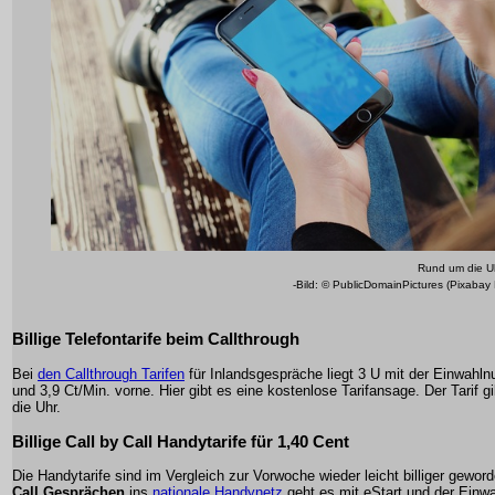
Rund um die 
-Bild: © PublicDomainPictures (Pixabay
Billige Telefontarife beim Callthrough
Bei
den Callthrough Tarifen
für Inlandsgespräche liegt 3 U mit der Einwah
und 3,9 Ct/Min. vorne. Hier gibt es eine kostenlose Tarifansage. Der Tarif g
die Uhr.
Billige Call by Call Handytarife für 1,40 Cent
Die Handytarife sind im Vergleich zur Vorwoche wieder leicht billiger gewo
Call Gesprächen
ins
nationale Handynetz
geht es mit eStart und der Einw