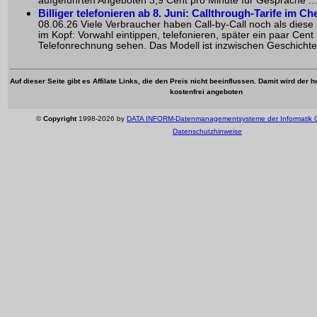
aufgeführten Angeboten 3,9 Cent pro Minute für Gespräche ...
Billiger telefonieren ab 8. Juni: Callthrough-Tarife im Ch
08.06.26 Viele Verbraucher haben Call-by-Call noch als dies
im Kopf: Vorwahl eintippen, telefonieren, später ein paar Cent
Telefonrechnung sehen. Das Modell ist inzwischen Geschichte.
Auf dieser Seite gibt es Affilate Links, die den Preis nicht beeinflussen. Damit wird der
kostenfrei angeboten
©
Copyright
1998-2026 by
DATA INFORM-Datenmanagementsysteme der Informatik
Datenschutzhinweise