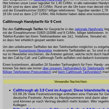
Hier können unser Leser tagsüber für 1,40 Ct/Min. in alle nationalen Handyn
18 Uhr sind es dann aber 14 Ct/Min. Rund um die Uhr kann man derzeit mi
und der Einwahlnummer 010017 billiger telefonieren. Tagsüber werden 1,79 
18 Uhr sind es dann 2,07 Ct/Min. Alle Anbieter haben dabei eine kostenlos
Callthrough Handytarife für 9 Cent
Bei den
Callthrough Tarifen
für Gespräche in das
nationale Handynetz
lie
mit der Einwahlnummer 01803-110086 und 9 Ct/Min. billiger telefonieren. In
Telefon-Kunden bei ihrem Telefonanbieter wie 1&1, Vodafone, Versatel etc. 
so dass hier erheblich gespart werden kann.
Um den unliebsamen Tariffallen bei den Telefontarifen möglichst zu entgehe
in unserem
kostenlosen Newsletter
moderierte Tariftabellen an. So sind in d
nur im Newsletter erscheinen, die Anbieter gelistet, welche nicht durch häu
bei den Call-by-Call- und Callthrough-Tarife auffallen und dadurch konstante
Einen kostenlosen, aktuellen 24 Stunden Tarifvergleich für Fern- Handy- 
können Sie dann wie immer
über unserem Tarifvergleich für Telefontarife
od
Billiger Telefonieren Preisvergleich
und
beim Callthrough Tarifvergleich
mach
Verwandte Nachrichten:
Callthrough ab 3,9 Cent im August: Diese Inlandstarife 
03.08.26 Viele Festnetzverträge enthalten eine Flatrate für G
deutsche Festnetz. Anrufe zu Handynummern sind darin aber o
und können je nach Vertrag deutlich mehr kosten. Wer regelmä
Kollegen ...