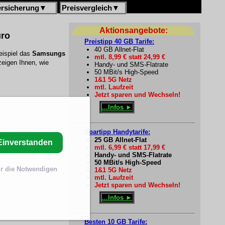
ersicherung
▼
Preisvergleich
▼
Aktionsangebote:
uro
Preistipp 40 GB Tarife:
40 GB Allnet-Flat
eispiel das
Samsungs
mtl. 8,99 € statt 24,99 €
zeigen Ihnen, wie
Handy- und SMS-Flatrate
50 MBit/s High-Speed
1&1 5G Netz
mtl. Laufzeit
Jetzt sparen und Wechseln!
...Infos ►
Spartipp Handytarife:
25 GB Allnet-Flat
Einverstanden
mtl. 6,99 € statt 17,99 €
Handy- und SMS-Flatrate
50 MBit/s High-Speed
r die Notwendigen
1&1 5G Netz
mtl. Laufzeit
Jetzt sparen und Wechseln!
...Infos ►
Besten 10 GB Tarife: