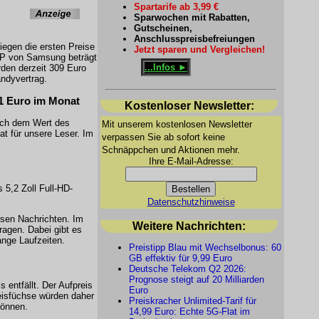
Spartarife ab 3,99 €
Sparwochen mit Rabatten,
Gutscheinen,
Anschlusspreisbefreiungen
iegen die ersten Preise
Jetzt sparen und Vergleichen!
UVP von Samsung beträgt
...Infos ►
den derzeit 309 Euro
andyvertrag.
11 Euro im Monat
Kostenloser Newsletter:
lich dem Wert des
Mit unserem kostenlosen Newsletter
t für unsere Leser. Im
verpassen Sie ab sofort keine
Schnäppchen und Aktionen mehr.
Ihre E-Mail-Adresse:
5,2 Zoll Full-HD-
Datenschutzhinweise
rsen Nachrichten. Im
Weitere Nachrichten:
agen. Dabei gibt es
nge Laufzeiten.
Preistipp Blau mit Wechselbonus: 60
GB effektiv für 9,99 Euro
Deutsche Telekom Q2 2026:
Prognose steigt auf 20 Milliarden
entfällt. Der Aufpreis
Euro
reisfüchse würden daher
Preiskracher Unlimited-Tarif für
können.
14,99 Euro: Echte 5G-Flat im