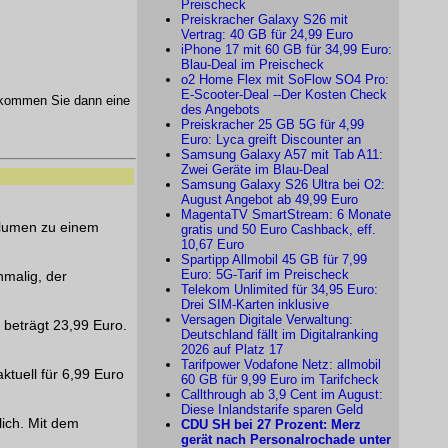
Preischeck
Preiskracher Galaxy S26 mit
Vertrag: 40 GB für 24,99 Euro
iPhone 17 mit 60 GB für 34,99 Euro:
Blau-Deal im Preischeck
o2 Home Flex mit SoFlow SO4 Pro:
E-Scooter-Deal --Der Kosten Check
kommen Sie dann eine
des Angebots
Preiskracher 25 GB 5G für 4,99
Euro: Lyca greift Discounter an
Samsung Galaxy A57 mit Tab A11:
Zwei Geräte im Blau-Deal
Samsung Galaxy S26 Ultra bei O2:
August Angebot ab 49,99 Euro
MagentaTV SmartStream: 6 Monate
volumen zu einem
gratis und 50 Euro Cashback, eff.
10,67 Euro
Spartipp Allmobil 45 GB für 7,99
Euro: 5G-Tarif im Preischeck
nmalig, der
Telekom Unlimited für 34,95 Euro:
Drei SIM-Karten inklusive
Versagen Digitale Verwaltung:
beträgt 23,99 Euro.
Deutschland fällt im Digitalranking
2026 auf Platz 17
Tarifpower Vodafone Netz: allmobil
ktuell für 6,99 Euro
60 GB für 9,99 Euro im Tarifcheck
Callthrough ab 3,9 Cent im August:
Diese Inlandstarife sparen Geld
lich. Mit dem
CDU SH bei 27 Prozent: Merz
gerät nach Personalrochade unter