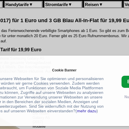
Handytarife
▼
Stromtarife
▼
Reisen
▼
V
17) für 1 Euro und 3 GB Blau All-In-Flat für 19,99 E
n das Ferienwochenende verbilligte Smartphones ab 1 Euro. So gibt es zum B
te für unter monatlich 20 Euro. Ferner gibt es 25 Euro Rufnummernbonus. Wir 
auf.
 Tarif für 19,99 Euro
rtphone Samsung Galaxy A5
er die gesamte Vertragslaufzeit
1,6 Mbit/s. Der Anschlusspreis
Cookie Banner
nländischen Netze inklusive. Auch
 unsere Webseiten für Sie optimieren und personalisieren
 würden wir gerne Cookies verwenden. Zudem werden
Samsung
gebraucht, um Funktionen von Soziale Media Plattformen
Galaxy A5
zu können, Zugriffe auf unsere Webseiten zu analysieren
(2017)
rmationen zur Verwendung unserer Webseiten an unsere
Nu
Preise ab
r in den Bereichen der sozialen Medien, Anzeigen und
310 Euro
weiterzugeben. Sind Sie widerruflich mit der Nutzung von
s auf unseren Webseiten einverstanden?(
mehr dazu
)
Die neuen
Galaxy A5
(2017)
Modelle