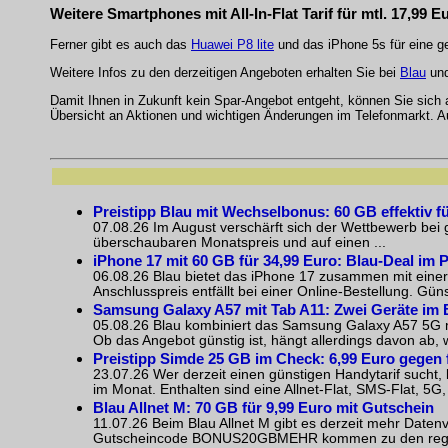
Weitere Smartphones mit All-In-Flat Tarif für mtl. 17,99 E
Ferner gibt es auch das
Huawei P8 lite
und das iPhone 5s für eine ge
Weitere Infos zu den derzeitigen Angeboten erhalten Sie bei
Blau
und
Damit Ihnen in Zukunft kein Spar-Angebot entgeht, können Sie sich
Übersicht an Aktionen und wichtigen Änderungen im Telefonmarkt. 
Preistipp Blau mit Wechselbonus: 60 GB effektiv fü
07.08.26 Im August verschärft sich der Wettbewerb bei 
überschaubaren Monatspreis und auf einen ...
iPhone 17 mit 60 GB für 34,99 Euro: Blau-Deal im 
06.08.26 Blau bietet das iPhone 17 zusammen mit einer
Anschlusspreis entfällt bei einer Online-Bestellung. Güns
Samsung Galaxy A57 mit Tab A11: Zwei Geräte im 
05.08.26 Blau kombiniert das Samsung Galaxy A57 5G m
Ob das Angebot günstig ist, hängt allerdings davon ab, w
Preistipp Simde 25 GB im Check: 6,99 Euro gegen 
23.07.26 Wer derzeit einen günstigen Handytarif sucht, l
im Monat. Enthalten sind eine Allnet-Flat, SMS-Flat, 5G, 
Blau Allnet M: 70 GB für 9,99 Euro mit Gutschein
11.07.26 Beim Blau Allnet M gibt es derzeit mehr Datenv
Gutscheincode BONUS20GBMEHR kommen zu den regulä