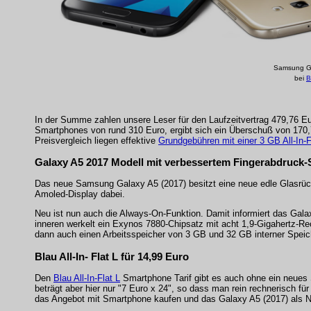
Samsung Ga
bei
B
In der Summe zahlen unsere Leser für den Laufzeitvertrag 479,76 Eu
Smartphones von rund 310 Euro, ergibt sich ein Überschuß von 170,7
Preisvergleich liegen effektive
Grundgebühren mit einer 3 GB All-In-F
Galaxy A5 2017 Modell mit verbessertem Fingerabdruck-
Das neue Samsung Galaxy A5 (2017) besitzt eine neue edle Glasrück
Amoled-Display dabei.
Neu ist nun auch die Always-On-Funktion. Damit informiert das Gala
inneren werkelt ein Exynos 7880-Chipsatz mit acht 1,9-Gigahertz-R
dann auch einen Arbeitsspeicher von 3 GB und 32 GB interner Spei
Blau All-In- Flat L für 14,99 Euro
Den
Blau All-In-Flat L
Smartphone Tarif gibt es auch ohne ein neues 
beträgt aber hier nur "7 Euro x 24", so dass man rein rechnerisch 
das Angebot mit Smartphone kaufen und das Galaxy A5 (2017) als N