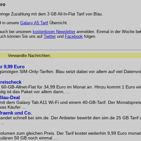
uro
ringe Zuzahlung mit dem 3 GB All-In-Flat Tarif von Blau.
 in unsere
Galaxy A5 Tarif
Übersicht.
 auch bei unserem
kostenlosen Newsletter
anmelden. Einmal in der Woche be
Auch können Sie uns auf
Twitter
und
Facebook
folgen.
Verwandte Nachrichten:
r 9,99 Euro
günstigen SIM-Only-Tarifen. Blau setzt dabei vor allem auf viel Daten
Preischeck
 60-GB-Allnet-Flat für 34,99 Euro im Monat an. Hinzu kommt 1 Euro ei
tig ist das Paket vor allem dann, ...
Blau-Deal
it dem Galaxy Tab A11 Wi-Fi und einem 40-GB-Tarif. Der Monatspreis 
as Käufer ...
fraenk und Co.
andet schnell bei sim.de. Der Anbieter bewirbt den sim.de 25 GB Tarif a
...
olumen zum gleichen Preis. Der Tarif kostet weiterhin 9,99 Euro monat
ren 50 GB noch einmal ...