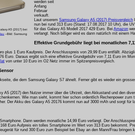
werden seit
Anfang
Februar
verkauft.
Laut unserem
Samsung Galaxy A5 (2017) Preisvergleich
l
nun bei rund 313 Euro (Stand: 17.08.2017 10 Uhr), die 
für das Galaxy A5 Modell 2017 429 Euro. Bei
Amazon
wer
laxy A5 (2017) bei
verlangt. Noch billiger wird es dann natürlich mit einem H
lau
--Bild: Samsung
Effektive Grundgebühr liegt bei monatlichen 7,
ro plus 1 Euro Kaufpreis. Der Anschlusspreis von 29,99 Euro entfällt. Abzüg
6 Euro. Daraus ergibt sich eine effektive Grundgebühr von 7,11 Euro im Mona
lat
von unter 10 Euro im O2 Netz immer im Spitzenpreisvergleich.
Sensor
seite, die dem Samsung Galaxy S7 ähnelt. Ferner gibt es wieder ein grosses 
xy A5 (2017) den Nutzer immer über die Uhrzeit, den Akkustand und den dive
echenkernen. Wie man sieht, kommt hier schon ordentlich Rechenpower zum tr
cher. Der Akku des Galaxy A5 20176 kommt nun auf 3000 mAh und sorgt für la
Smartphone. Dann werden monatliche 14,99 Euro verlangt. Der Anschlusspreis 
für 168 Euro Aufpreis ein tolles Smartphone im Wert von 313 Euro bekommt. P
eugerät für rund 300 Euro zum Beispiel bei Ebay an den Mann/Frau bringen 