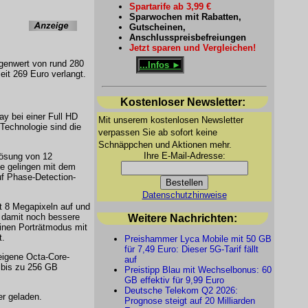
Spartarife ab 3,99 €
Sparwochen mit Rabatten,
Gutscheinen,
Anschlusspreisbefreiungen
Jetzt sparen und Vergleichen!
enwert von rund 280
...Infos ►
it 269 Euro verlangt.
Kostenloser Newsletter:
y bei einer Full HD
Mit unserem kostenlosen Newsletter
Technologie sind die
verpassen Sie ab sofort keine
Schnäppchen und Aktionen mehr.
Ihre E-Mail-Adresse:
lösung von 12
de gelingen mit dem
f Phase-Detection-
Datenschutzhinweise
it 8 Megapixeln auf und
, damit noch bessere
Weitere Nachrichten:
inen Porträtmodus mit
t.
Preishammer Lyca Mobile mit 50 GB
für 7,49 Euro: Dieser 5G-Tarif fällt
eigene Octa-Core-
auf
 bis zu 256 GB
Preistipp Blau mit Wechselbonus: 60
GB effektiv für 9,99 Euro
Deutsche Telekom Q2 2026:
er geladen.
Prognose steigt auf 20 Milliarden