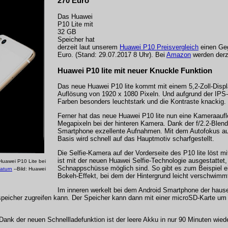
270 Euro
Das Huawei
P10 Lite mit
32 GB
Speicher hat
derzeit laut unserem
Huawei P10 Preisvergleich
einen Geg
Euro. (Stand: 29.07.2017 8 Uhr). Bei
Amazon
werden derze
Huawei P10 lite mit neuer Knuckle Funktion
Das neue Huawei P10 lite kommt mit einem 5,2-Zoll-Displa
Auflösung von 1920 x 1080 Pixeln. Und aufgrund der IPS-
Farben besonders leuchtstark und die Kontraste knackig.
Ferner hat das neue Huawei P10 lite nun eine Kameraauf
Megapixeln bei der hinteren Kamera. Dank der f/2.2-Blen
Smartphone exzellente Aufnahmen. Mit dem Autofokus au
Basis wird schnell auf das Hauptmotiv scharfgestellt.
Die Selfie-Kamera auf der Vorderseite des P10 lite löst m
ist mit der neuen Huawei Selfie-Technologie ausgestattet
Huawei P10 Lite bei
Schnappschüsse möglich sind. So gibt es zum Beispiel e
aturn
--Bild: Huawei
Bokeh-Effekt, bei dem der Hintergrund leicht verschwimm
Im inneren werkelt bei dem Android Smartphone der haus
speicher zugreifen kann. Der Speicher kann dann mit einer microSD-Karte um
ank der neuen Schnellladefunktion ist der leere Akku in nur 90 Minuten wied