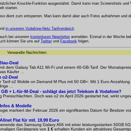
er nützlichen Knuckle-Funktion ausgestattet. Damit kann man Screenshots un
lt starten.
enso dient zum entsperren. Man kann damit aber auch Fotos aufnehmen und dur
nd
in unserem Vodafone-Netz Tarifvergleich
.
 auch bei unserem
kostenlosen Newsletter
anmelden. Einmal in der Woche be
Auch können Sie uns auf
Twitter
und
Facebook
folgen.
Verwandte Nachrichten:
Blau-Deal
it dem Galaxy Tab A11 Wi-Fi und einem 40-GB-Tarif. Der Monatspreis 
as Käufer ...
m o2-Deal
r Tarif o2 Mobile on Demand M Plus mit 50 GB+: Mit 1 Euro Anzahlung
ige ...
6 GB + L-für-M-Deal - schlägt das jetzt Telekom & Vodafone?
 Preisschlachten. Doch was o2 im April 2026 gestartet hat, wirkt ung
Infos & Modelle
logie markiert der Februar 2026 ein signifikantes Datum für Besitzer 
..
lnet Flat für mtl. 19,99 Euro
henende das Samsung Galaxy A56 mit einer leistungsstarken 50GB 5G A
inmaligen Gerätepreis von
1 €
erhalten Kunden ein attraktives Gesamtp