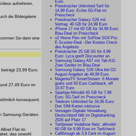
Euro
d Videos aufnehmen,
Preiskracher Unlimited-Tarif für
14,99 Euro: Echte 5G-Flat im
Preischeck
ch die Bildergalerie
Preiskracher Galaxy S26 mit
Vertrag: 40 GB für 24,99 Euro
iPhone 17 mit 60 GB für 34,99 Euro:
Blau-Deal im Preischeck
o2 Home Flex mit SoFlow SO4 Pro:
kommen Sie dann eine
E-Scooter-Deal --Der Kosten Check
des Angebots
Preiskracher 25 GB 5G für 4,99
Euro: Lyca greift Discounter an
Samsung Galaxy A57 mit Tab A11:
Zwei Geräte im Blau-Deal
Samsung Galaxy S26 Ultra bei O2:
beträgt 23,99 Euro.
August Angebot ab 49,99 Euro
MagentaTV SmartStream: 6 Monate
gratis und 50 Euro Cashback, eff.
 und 27,49 Euro im
10,67 Euro
Spartipp Allmobil 45 GB für 7,99
Euro: 5G-Tarif im Preischeck
ewöhnlich konsequent.
Telekom Unlimited für 34,95 Euro:
Drei SIM-Karten inklusive
Versagen Digitale Verwaltung:
von Samsung-Geräten.
Deutschland fällt im Digitalranking
2026 auf Platz 17
Tarifpower Vodafone Netz: allmobil
60 GB für 9,99 Euro im Tarifcheck
llnet Flat im
Callthrough ab 3,9 Cent im August:
aket, das sowohl