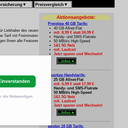
ersicherung
▼
Preisvergleich
▼
Aktionsangebote:
Preistipp 40 GB Tarife:
40 GB Allnet-Flat
für Liebhaber des neuen
mtl. 8,99 € statt 24,99 €
 Tarif mit Freiminuten
Handy- und SMS-Flatrate
gen Ihnen alle Features
50 MBit/s High-Speed
1&1 5G Netz
mtl. Laufzeit
Jetzt sparen und Wechseln!
...Infos ►
Spartipp Handytarife:
25 GB Allnet-Flat
Einverstanden
mtl. 6,99 € statt 17,99 €
Handy- und SMS-Flatrate
50 MBit/s High-Speed
r die Notwendigen
1&1 5G Netz
mtl. Laufzeit
Jetzt sparen und Wechseln!
...Infos ►
Besten 10 GB Tarife: