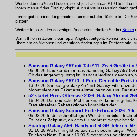
Wie bei den größeren Brüdern, so ist jetzt auch das P10 lite mit d
indem man auf das Display klopft. Auch Apps lassen sich damit gezie
Ferner gibt es einen Fingerabdrucksensor auf der Rückseite. Der S
blättern.
Weitere Infos zu den derzeitigen Angeboten erhalten Sie bei
Saturn
u
Damit Ihnen in Zukunft kein Spar-Angebot entgeht, können Sie sich
Übersicht an Aktionen und wichtigen Änderungen im Telefonmarkt. 
Samsung Galaxy A57 mit Tab A11: Zwei Geräte im 
05.08.26 Blau kombiniert das Samsung Galaxy A57 5G m
Ob das Angebot günstig ist, hängt allerdings davon ab, w
Samsung Galaxy A57 für 1 Euro: Der echte Preis i
13.07.26 Samsung Galaxy A57 mit Galaxy Fit3, dazu de
Monat sieht das Paket erst einmal harmlos aus. Der niedr
o2 startet Preis-Offensive 2026: Galaxy A57 mit 25
16.04.26 Der deutsche Mobilfunkmarkt kennt regelmäßig
Statt einzelner Rabattaktionen kombiniert der ...
Samsung Galaxy Support-Ende Februar 2026: Alle 
05.02.26 In der schnelllebigen Welt der mobilen Techno
Es ist der Zeitpunkt, an dem für mehrere wegweisende .
Spartipp Galaxy A56: Handy mit 50GB Telekom 5G Al
31.10.25 Weiterhin gibt es auch an diesem langen Woc
Telekom Netz
. Für nur 19,99 € monatlich und einem e