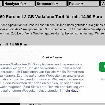
Handytarife
▼
Stromtarife
▼
Reisen
▼
V
 69 Euro mit 2 GB Vodafone Tarif für mtl. 14,99 Euro
tolle Sparaktion für unsere Leser in den Online-Shops gefunden. So gibt es 
Dabei kostet das Smartphone nur 69 Euro mit einem 2 GB Vodafone Smartphone
on rund 270 Euro. Vor 2 Wochen gab es die Tarifaktion schon einmal. Wir zei
 mtl. 14,99 Euro
o mit dem
2 GB Smart Surf Tarif
ro im Monat. Dabei bekommen
Cookie Banner
rner gibt es 50 Freieinheiten
le Nutzer, die gerne mobil im
 unsere Webseiten für Sie optimieren und personalisieren
 würden wir gerne Cookies verwenden. Zudem werden
gebraucht, um Funktionen von Soziale Media Plattformen
hsminute und 19 Cent pro SMS
zu können, Zugriffe auf unsere Webseiten zu analysieren
rmationen zur Verwendung unserer Webseiten an unsere
Nu
tion läuft wie immer, nur für
r in den Bereichen der sozialen Medien, Anzeigen und
weiterzugeben. Sind Sie widerruflich mit der Nutzung von
s auf unseren Webseiten einverstanden?(
mehr dazu
)
Huawei
P10 Lite im
Wert von