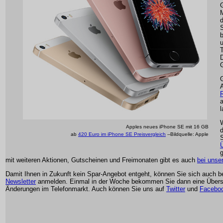
d
T
a
l
W
Apples neues iPhone SE mit 16 GB
d
ab
420 Euro im iPhone SE Preisvergleich
--Bildquelle: Apple
g
mit weiteren Aktionen, Gutscheinen und Freimonaten gibt es auch
bei unse
Damit Ihnen in Zukunft kein Spar-Angebot entgeht, können Sie sich auch 
Newsletter
anmelden. Einmal in der Woche bekommen Sie dann eine Übersi
Änderungen im Telefonmarkt. Auch können Sie uns auf
Twitter
und
Facebo