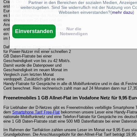
Crash. Der
Aktionstarif
kostet in den
Partner in den Bereichen der sozialen Medien, Anzeige
ersten 12 Monaten verbilligte 9,85
weiterzugeben. Sind Sie widerruflich mit der Nutzung von C
Euro statt 24,85 Euro. Zusätzlich gibt
Webseiten einverstanden?(
mehr dazu
)
es bei der Mitnahme der Rufnummer
einen Bonus von 25 Euro und die
Anschlussgebühr von 29,99 Euro
Nur die
entfällt. Rein rechnerisch ergibt sich
Einverstanden
Notwendigen
ein Durchschnittspreis von 17,35 Euro
im Monat.
Dafür gibt es im Gegenzug einen Tarif
für Power-Nutzer mit einer schnellen 2
GB Daten-Flatrate bei einer
Geschwindigkeit von bis zu 42 Mbit/s.
Damit wurde die Datenpower und
Geschwindigkeit im neuen Monat im
Vergleich zum letzten Monat
verdoppelt. Zusätzlich gibt es eine
Handy-Flatrate für Gespräche in alle dt.Mobilfunknetze und in das dt.Fest
Cent berechnet. Rein rechnerisch zahlt man auf 24 Monaten dann nur 17,35
Freenetmobiles 1 GB Allnet-Flat im Vodafone Netz für 9,95 Eur
Für Liebhaber der D-Netzes gibt es Freenetmobiles verbilligte Smartphone 
dem
Smartphone Tarif Free-Flat
bekommen unsere Leser eine Handy-Flatrat
nationale Mobilfunknetz und eine Telefon-Flatrate für Gespräche ins deutsc
eine 1 GB Daten-Flatrate statt eine 500 MB Datenflatrate bei einer Datenrat
Im Rahmen der Tarifaktion zahlen unsere Leser im Monat nur 9,95 Euro sta
Grundgebühren. Die Anschlussgebühr für den Allnet-Flat Tarif beträgt 19,95 