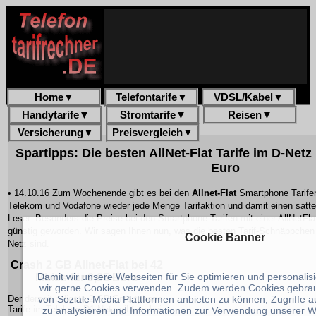
Home
▼
Telefontarife
▼
VDSL/Kabel
▼
Handytarife
▼
Stromtarife
▼
Reisen
▼
Versicherung
▼
Preisvergleich
▼
Spartipps: Die besten AllNet-Flat Tarife im D-Netz
Euro
• 14.10.16 Zum Wochenende gibt es bei den
Allnet-Flat
Smartphone Tarifen
Telekom und Vodafone wieder jede Menge Tarifaktion und damit einen satte
Leser. Besonders die Preise bei den Smartphone Tarifen mit einer AllNetFla
günstig geworden. Wir sagen Ihnen nun, was die besten Tarif-Schnäppche
Cookie Banner
Netz sind.
Crash 2 GB Allnet-Flat bei 42
Damit wir unsere Webseiten für Sie optimieren und personali
Mbit/s für 9,85 Euro
wir gerne Cookies verwenden. Zudem werden Cookies gebra
von Soziale Media Plattformen anbieten zu können, Zugriffe 
Der derzeit billigste 2 GB Smartphone
Tarife im Telekom D1-Netz gibt es bei
zu analysieren und Informationen zur Verwendung unserer 