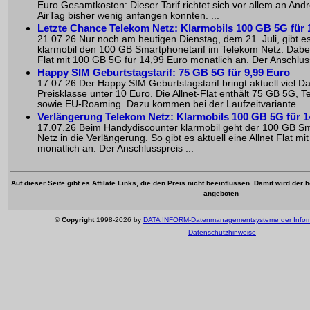
Euro Gesamtkosten: Dieser Tarif richtet sich vor allem an Andr
AirTag bisher wenig anfangen konnten. ...
Letzte Chance Telekom Netz: Klarmobils 100 GB 5G für 
21.07.26 Nur noch am heutigen Dienstag, dem 21. Juli, gibt 
klarmobil den 100 GB Smartphonetarif im Telekom Netz. Dabei g
Flat mit 100 GB 5G für 14,99 Euro monatlich an. Der Anschluss
Happy SIM Geburtstagstarif: 75 GB 5G für 9,99 Euro
17.07.26 Der Happy SIM Geburtstagstarif bringt aktuell viel D
Preisklasse unter 10 Euro. Die Allnet-Flat enthält 75 GB 5G, 
sowie EU-Roaming. Dazu kommen bei der Laufzeitvariante ...
Verlängerung Telekom Netz: Klarmobils 100 GB 5G für 1
17.07.26 Beim Handydiscounter klarmobil geht der 100 GB Sm
Netz in die Verlängerung. So gibt es aktuell eine Allnet Flat m
monatlich an. Der Anschlusspreis ...
Auf dieser Seite gibt es Affilate Links, die den Preis nicht beeinflussen. Damit wird de
angeboten
©
Copyright
1998-2026 by
DATA INFORM-Datenmanagementsysteme der Infor
Datenschutzhinweise