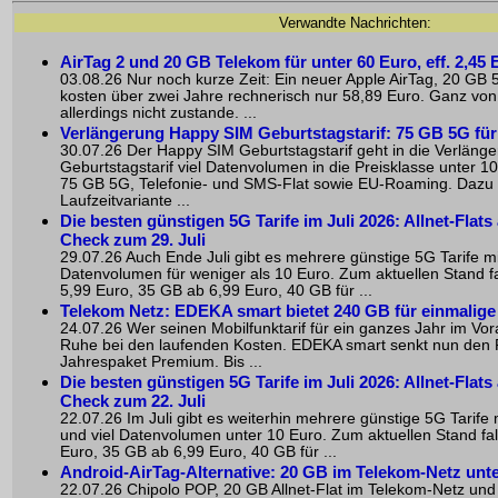
Verwandte Nachrichten:
AirTag 2 und 20 GB Telekom für unter 60 Euro, eff. 2,45 
03.08.26 Nur noch kurze Zeit: Ein neuer Apple AirTag, 20 GB 5
kosten über zwei Jahre rechnerisch nur 58,89 Euro. Ganz von
allerdings nicht zustande. ...
Verlängerung Happy SIM Geburtstagstarif: 75 GB 5G für
30.07.26 Der Happy SIM Geburtstagstarif geht in die Verlänger
Geburtstagstarif viel Datenvolumen in die Preisklasse unter 10 
75 GB 5G, Telefonie- und SMS-Flat sowie EU-Roaming. Dazu
Laufzeitvariante ...
Die besten günstigen 5G Tarife im Juli 2026: Allnet-Flats
Check zum 29. Juli
29.07.26 Auch Ende Juli gibt es mehrere günstige 5G Tarife mit 
Datenvolumen für weniger als 10 Euro. Zum aktuellen Stand f
5,99 Euro, 35 GB ab 6,99 Euro, 40 GB für ...
Telekom Netz: EDEKA smart bietet 240 GB für einmalige
24.07.26 Wer seinen Mobilfunktarif für ein ganzes Jahr im Vora
Ruhe bei den laufenden Kosten. EDEKA smart senkt nun den 
Jahrespaket Premium. Bis ...
Die besten günstigen 5G Tarife im Juli 2026: Allnet-Flats
Check zum 22. Juli
22.07.26 Im Juli gibt es weiterhin mehrere günstige 5G Tarife 
und viel Datenvolumen unter 10 Euro. Zum aktuellen Stand fal
Euro, 35 GB ab 6,99 Euro, 40 GB für ...
Android-AirTag-Alternative: 20 GB im Telekom-Netz unt
22.07.26 Chipolo POP, 20 GB Allnet-Flat im Telekom-Netz und