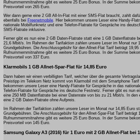
Rufnummernmitnahme gibt es weitere 25 Euro Bonus. In der Summe beko
Preisvorteil von 265 Euro.
Wer dann gerne eine 2 GB All-In-Flat mit einer SMS-Flat braucht, zahlt daf
ebenfalls bei
Freenetmobile
. Hier bekommen unsere Leser eine Handy-Flatr
nationale Mobilfunknetz und eine Telefon-Flatrate für Gespräche ins deutsc
SMS-Flatrate inklusive.
Ferner gibt es nun eine 2 GB Daten-Flatrate statt eine 1 GB Datenflatrate b
21,6 Mbit/s. Im Rahmen der Tarifaktion zahlen unsere Leser im Monat nur 1
Grundgebühren. Die Anschlussgebühr für den Allnet-Flat Tarif beträgt 19,95 
Rufnummernmitnahme gibt es weitere 25 Euro Bonus. In der Summe beko
Preisvorteil von 337 Euro.
Klarmobils 1 GB Allnet-Spar-Flat für 14,85 Euro
Dann haben wir einen verbilligten Tarif, welcher über die gesamte Vertragslauf
Preistipp im Telekom Netz kommt von Klarmobil mit dem Smartphone Tarif
bekommen unsere Leser eine Handy-Flatrate für Gespräche in das national
Telefon-Flatrate für Gespräche ins deutsche Festnetz. Ferner gibt es nun ei
eine 250 MB Datenflatrate bei einer Datenrate von bis zu 21 Mbit/s. In den
eine 2 GB Daten-Flatrate ohne Aufpreis.
Im Rahmen der Tarifaktion zahlen unsere Leser im Monat nur 14,85 Euro st
Grundgebühren. Die Anschlussgebühr für den Allnet-Spar-Flat Tarif beträgt 
Rufnummernmitnahme gibt es weitere 25 Euro Bonus. In der Summe beko
Preisvorteil von 145 Euro.
Samsung Galaxy A3 (2016) für 1 Euro mit 2 GB Allnet-Flat bei 