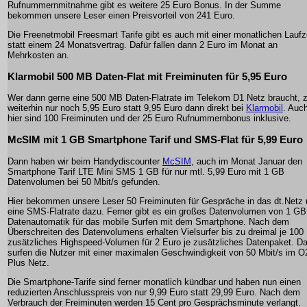
Rufnummernmitnahme gibt es weitere 25 Euro Bonus. In der Summe
bekommen unsere Leser einen Preisvorteil von 241 Euro.
Die Freenetmobil Freesmart Tarife gibt es auch mit einer monatlichen Laufz
statt einem 24 Monatsvertrag. Dafür fallen dann 2 Euro im Monat an
Mehrkosten an.
Klarmobil 500 MB Daten-Flat mit Freiminuten für 5,95 Euro
Wer dann gerne eine 500 MB Daten-Flatrate im Telekom D1 Netz braucht, z
weiterhin nur noch 5,95 Euro statt 9,95 Euro dann direkt bei
Klarmobil
. Auc
hier sind 100 Freiminuten und der 25 Euro Rufnummernbonus inklusive.
McSIM mit 1 GB Smartphone Tarif und SMS-Flat für 5,99 Euro
Dann haben wir beim Handydiscounter
McSIM
, auch im Monat Januar den
Smartphone Tarif LTE Mini SMS 1 GB für nur mtl. 5,99 Euro mit 1 GB
Datenvolumen bei 50 Mbit/s gefunden.
Hier bekommen unsere Leser 50 Freiminuten für Gespräche in das dt.Netz
eine SMS-Flatrate dazu. Ferner gibt es ein großes Datenvolumen von 1 GB
Datenautomatik für das mobile Surfen mit dem Smartphone. Nach dem
Überschreiten des Datenvolumens erhalten Vielsurfer bis zu dreimal je 10
zusätzliches Highspeed-Volumen für 2 Euro je zusätzliches Datenpaket. Da
surfen die Nutzer mit einer maximalen Geschwindigkeit von 50 Mbit/s im O
Plus Netz.
Die Smartphone-Tarife sind ferner monatlich kündbar und haben nun einen
reduzierten Anschlusspreis von nur 9,99 Euro statt 29,99 Euro. Nach dem
Verbrauch der Freiminuten werden 15 Cent pro Gesprächsminute verlangt.