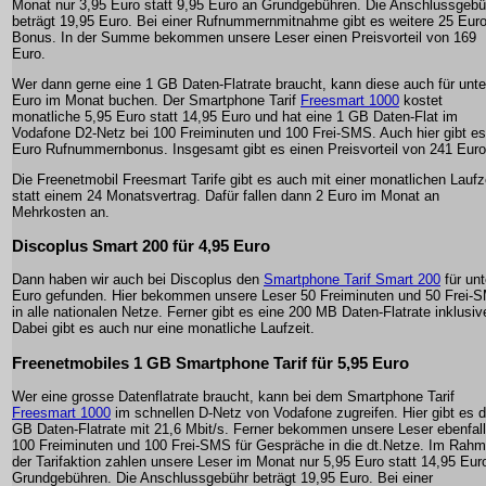
Monat nur 3,95 Euro statt 9,95 Euro an Grundgebühren. Die Anschlussgebü
beträgt 19,95 Euro. Bei einer Rufnummernmitnahme gibt es weitere 25 Eur
Bonus. In der Summe bekommen unsere Leser einen Preisvorteil von 169
Euro.
Wer dann gerne eine 1 GB Daten-Flatrate braucht, kann diese auch für unte
Euro im Monat buchen. Der Smartphone Tarif
Freesmart 1000
kostet
monatliche 5,95 Euro statt 14,95 Euro und hat eine 1 GB Daten-Flat im
Vodafone D2-Netz bei 100 Freiminuten und 100 Frei-SMS. Auch hier gibt es
Euro Rufnummernbonus. Insgesamt gibt es einen Preisvorteil von 241 Euro
Die Freenetmobil Freesmart Tarife gibt es auch mit einer monatlichen Laufz
statt einem 24 Monatsvertrag. Dafür fallen dann 2 Euro im Monat an
Mehrkosten an.
Discoplus Smart 200 für 4,95 Euro
Dann haben wir auch bei Discoplus den
Smartphone Tarif Smart 200
für unt
Euro gefunden. Hier bekommen unsere Leser 50 Freiminuten und 50 Frei-
in alle nationalen Netze. Ferner gibt es eine 200 MB Daten-Flatrate inklusiv
Dabei gibt es auch nur eine monatliche Laufzeit.
Freenetmobiles 1 GB Smartphone Tarif für 5,95 Euro
Wer eine grosse Datenflatrate braucht, kann bei dem Smartphone Tarif
Freesmart 1000
im schnellen D-Netz von Vodafone zugreifen. Hier gibt es d
GB Daten-Flatrate mit 21,6 Mbit/s. Ferner bekommen unsere Leser ebenfal
100 Freiminuten und 100 Frei-SMS für Gespräche in die dt.Netze. Im Rah
der Tarifaktion zahlen unsere Leser im Monat nur 5,95 Euro statt 14,95 Eur
Grundgebühren. Die Anschlussgebühr beträgt 19,95 Euro. Bei einer