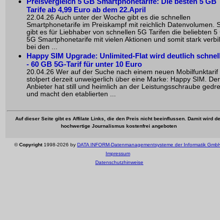
Preisvergleich 5 GB Smartphonetarife: Die besten 5 GB
Tarife ab 4,99 Euro ab dem 22.April
22.04.26 Auch unter der Woche gibt es die schnellen
Smartphonetarife im Preiskampf mit reichlich Datenvolumen. 
gibt es für Liebhaber von schnellen 5G Tarifen die beliebten 5
5G Smartphonetarife mit vielen Aktionen und somit stark verbill
bei den ...
Happy SIM Upgrade: Unlimited-Flat wird deutlich schnel
- 60 GB 5G-Tarif für unter 10 Euro
20.04.26 Wer auf der Suche nach einem neuen Mobilfunktarif i
stolpert derzeit unweigerlich über eine Marke: Happy SIM. Der
Anbieter hat still und heimlich an der Leistungsschraube gedr
und macht den etablierten ...
Auf dieser Seite gibt es Affilate Links, die den Preis nicht beeinflussen. Damit wird de
hochwertige Journalismus kostenfrei angeboten
©
Copyright
1998-2026 by
DATA INFORM-Datenmanagementsysteme der Informatik Gmb
Impressum
Datenschutzhinweise