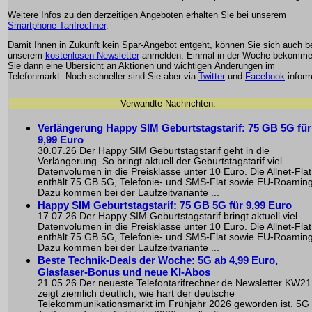
Weitere Infos zu den derzeitigen Angeboten erhalten Sie bei unserem
Smartphone Tarifrechner
.
Damit Ihnen in Zukunft kein Spar-Angebot entgeht, können Sie sich auch b
unserem
kostenlosen Newsletter
anmelden. Einmal in der Woche bekomm
Sie dann eine Übersicht an Aktionen und wichtigen Änderungen im
Telefonmarkt. Noch schneller sind Sie aber via
Twitter
und
Facebook
inform
Verwandte Nachrichten:
Verlängerung Happy SIM Geburtstagstarif: 75 GB 5G für
9,99 Euro
30.07.26 Der Happy SIM Geburtstagstarif geht in die
Verlängerung. So bringt aktuell der Geburtstagstarif viel
Datenvolumen in die Preisklasse unter 10 Euro. Die Allnet-Flat
enthält 75 GB 5G, Telefonie- und SMS-Flat sowie EU-Roaming
Dazu kommen bei der Laufzeitvariante ...
Happy SIM Geburtstagstarif: 75 GB 5G für 9,99 Euro
17.07.26 Der Happy SIM Geburtstagstarif bringt aktuell viel
Datenvolumen in die Preisklasse unter 10 Euro. Die Allnet-Flat
enthält 75 GB 5G, Telefonie- und SMS-Flat sowie EU-Roaming
Dazu kommen bei der Laufzeitvariante ...
Beste Technik-Deals der Woche: 5G ab 4,99 Euro,
Glasfaser-Bonus und neue KI-Abos
21.05.26 Der neueste Telefontarifrechner.de Newsletter KW21
zeigt ziemlich deutlich, wie hart der deutsche
Telekommunikationsmarkt im Frühjahr 2026 geworden ist. 5G