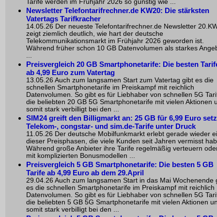
Tarife werden im Frühjahr 2026 so günstig wie ...
Newsletter Telefontarifrechner.de KW20: Die stärksten
Vatertags Tarifkracher
14.05.26 Der neueste Telefontarifrechner.de Newsletter 20.K
zeigt ziemlich deutlich, wie hart der deutsche
Telekommunikationsmarkt im Frühjahr 2026 geworden ist.
Während früher schon 10 GB Datenvolumen als starkes Ange
...
Preisvergleich 20 GB Smartphonetarife: Die besten Tarif
ab 4,99 Euro zum Vatertag
13.05.26 Auch zum langsamen Start zum Vatertag gibt es die
schnellen Smartphonetarife im Preiskampf mit reichlich
Datenvolumen. So gibt es für Liebhaber von schnellen 5G Tari
die beliebten 20 GB 5G Smartphonetarife mit vielen Aktionen 
somit stark verbilligt bei den ...
SIM24 greift den Billigmarkt an: 25 GB für 6,99 Euro set
Telekom-, congstar- und sim.de-Tarife unter Druck
11.05.26 Der deutsche Mobilfunkmarkt erlebt gerade wieder e
dieser Preisphasen, die viele Kunden seit Jahren vermisst ha
Während große Anbieter ihre Tarife regelmäßig verteuern ode
mit komplizierten Bonusmodellen ...
Preisvergleich 5 GB Smartphonetarife: Die besten 5 GB
Tarife ab 4,99 Euro ab dem 29.April
29.04.26 Auch zum langsamen Start in das Mai Wochenende g
es die schnellen Smartphonetarife im Preiskampf mit reichlich
Datenvolumen. So gibt es für Liebhaber von schnellen 5G Tari
die beliebten 5 GB 5G Smartphonetarife mit vielen Aktionen u
somit stark verbilligt bei den ...