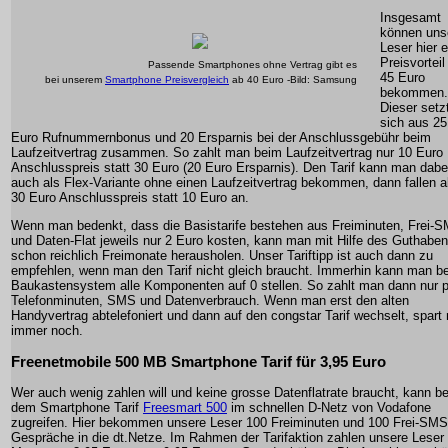
Insgesamt
können uns
Leser hier 
Preisvorteil
Passende Smartphones ohne Vertrag gibt es
45 Euro
bei unserem
Smartphone Preisvergleich
ab 40 Euro -Bild: Samsung
bekommen.
Dieser setz
sich aus 25
Euro Rufnummernbonus und 20 Ersparnis bei der Anschlussgebühr beim
Laufzeitvertrag zusammen. So zahlt man beim Laufzeitvertrag nur 10 Euro
Anschlusspreis statt 30 Euro (20 Euro Ersparnis). Den Tarif kann man dabe
auch als Flex-Variante ohne einen Laufzeitvertrag bekommen, dann fallen a
30 Euro Anschlusspreis statt 10 Euro an.
Wenn man bedenkt, dass die Basistarife bestehen aus Freiminuten, Frei-
und Daten-Flat jeweils nur 2 Euro kosten, kann man mit Hilfe des Guthabe
schon reichlich Freimonate herausholen. Unser Tariftipp ist auch dann zu
empfehlen, wenn man den Tarif nicht gleich braucht. Immerhin kann man b
Baukastensystem alle Komponenten auf 0 stellen. So zahlt man dann nur p
Telefonminuten, SMS und Datenverbrauch. Wenn man erst den alten
Handyvertrag abtelefoniert und dann auf den congstar Tarif wechselt, spart
immer noch.
Freenetmobile 500 MB Smartphone Tarif für 3,95 Euro
Wer auch wenig zahlen will und keine grosse Datenflatrate braucht, kann be
dem Smartphone Tarif
Freesmart 500
im schnellen D-Netz von Vodafone
zugreifen. Hier bekommen unsere Leser 100 Freiminuten und 100 Frei-SMS
Gespräche in die dt.Netze. Im Rahmen der Tarifaktion zahlen unsere Leser