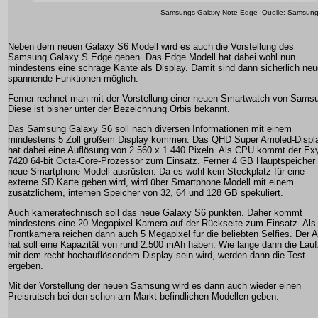
Samsungs Galaxy Note Edge -Quelle: Samsun
Neben dem neuen Galaxy S6 Modell wird es auch die Vorstellung des
Samsung Galaxy S Edge geben. Das Edge Modell hat dabei wohl nun
mindestens eine schräge Kante als Display. Damit sind dann sicherlich neu
spannende Funktionen möglich.
Ferner rechnet man mit der Vorstellung einer neuen Smartwatch von Sams
Diese ist bisher unter der Bezeichnung Orbis bekannt.
Das Samsung Galaxy S6 soll nach diversen Informationen mit einem
mindestens 5 Zoll großem Display kommen. Das QHD Super Amoled-Displ
hat dabei eine Auflösung von 2.560 x 1.440 Pixeln. Als CPU kommt der Ex
7420 64-bit Octa-Core-Prozessor zum Einsatz. Ferner 4 GB Hauptspeicher
neue Smartphone-Modell ausrüsten. Da es wohl kein Steckplatz für eine
externe SD Karte geben wird, wird über Smartphone Modell mit einem
zusätzlichem, internen Speicher von 32, 64 und 128 GB spekuliert.
Auch kameratechnisch soll das neue Galaxy S6 punkten. Daher kommt
mindestens eine 20 Megapixel Kamera auf der Rückseite zum Einsatz. Als
Frontkamera reichen dann auch 5 Megapixel für die beliebten Selfies. Der 
hat soll eine Kapazität von rund 2.500 mAh haben. Wie lange dann die Lauf
mit dem recht hochauflösendem Display sein wird, werden dann die Test
ergeben.
Mit der Vorstellung der neuen Samsung wird es dann auch wieder einen
Preisrutsch bei den schon am Markt befindlichen Modellen geben.