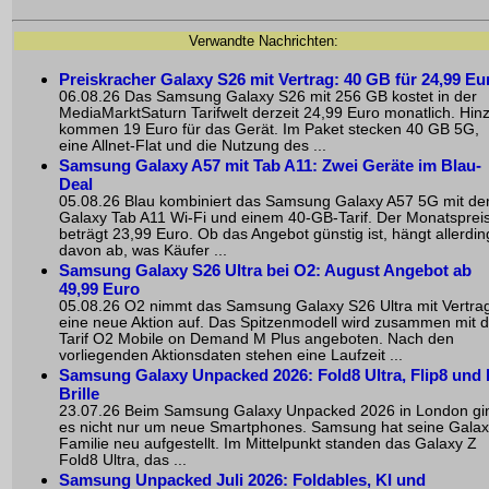
Verwandte Nachrichten:
Preiskracher Galaxy S26 mit Vertrag: 40 GB für 24,99 Eu
06.08.26 Das Samsung Galaxy S26 mit 256 GB kostet in der
MediaMarktSaturn Tarifwelt derzeit 24,99 Euro monatlich. Hin
kommen 19 Euro für das Gerät. Im Paket stecken 40 GB 5G,
eine Allnet-Flat und die Nutzung des ...
Samsung Galaxy A57 mit Tab A11: Zwei Geräte im Blau-
Deal
05.08.26 Blau kombiniert das Samsung Galaxy A57 5G mit d
Galaxy Tab A11 Wi-Fi und einem 40-GB-Tarif. Der Monatsprei
beträgt 23,99 Euro. Ob das Angebot günstig ist, hängt allerdin
davon ab, was Käufer ...
Samsung Galaxy S26 Ultra bei O2: August Angebot ab
49,99 Euro
05.08.26 O2 nimmt das Samsung Galaxy S26 Ultra mit Vertrag
eine neue Aktion auf. Das Spitzenmodell wird zusammen mit 
Tarif O2 Mobile on Demand M Plus angeboten. Nach den
vorliegenden Aktionsdaten stehen eine Laufzeit ...
Samsung Galaxy Unpacked 2026: Fold8 Ultra, Flip8 und 
Brille
23.07.26 Beim Samsung Galaxy Unpacked 2026 in London gi
es nicht nur um neue Smartphones. Samsung hat seine Gala
Familie neu aufgestellt. Im Mittelpunkt standen das Galaxy Z
Fold8 Ultra, das ...
Samsung Unpacked Juli 2026: Foldables, KI und