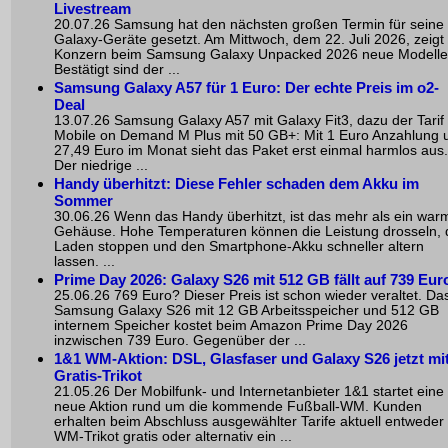
Livestream
20.07.26 Samsung hat den nächsten großen Termin für seine
Galaxy-Geräte gesetzt. Am Mittwoch, dem 22. Juli 2026, zeigt
Konzern beim Samsung Galaxy Unpacked 2026 neue Modelle
Bestätigt sind der ...
Samsung Galaxy A57 für 1 Euro: Der echte Preis im o2-
Deal
13.07.26 Samsung Galaxy A57 mit Galaxy Fit3, dazu der Tarif
Mobile on Demand M Plus mit 50 GB+: Mit 1 Euro Anzahlung 
27,49 Euro im Monat sieht das Paket erst einmal harmlos aus.
Der niedrige ...
Handy überhitzt: Diese Fehler schaden dem Akku im
Sommer
30.06.26 Wenn das Handy überhitzt, ist das mehr als ein war
Gehäuse. Hohe Temperaturen können die Leistung drosseln, 
Laden stoppen und den Smartphone-Akku schneller altern
lassen. ...
Prime Day 2026: Galaxy S26 mit 512 GB fällt auf 739 Eur
25.06.26 769 Euro? Dieser Preis ist schon wieder veraltet. Da
Samsung Galaxy S26 mit 12 GB Arbeitsspeicher und 512 GB
internem Speicher kostet beim Amazon Prime Day 2026
inzwischen 739 Euro. Gegenüber der ...
1&1 WM-Aktion: DSL, Glasfaser und Galaxy S26 jetzt mi
Gratis-Trikot
21.05.26 Der Mobilfunk- und Internetanbieter 1&1 startet eine
neue Aktion rund um die kommende Fußball-WM. Kunden
erhalten beim Abschluss ausgewählter Tarife aktuell entweder 
WM-Trikot gratis oder alternativ ein ...