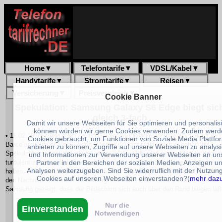
Home
▼
Telefontarife
▼
VDSL/Kabel
▼
Handytarife
▼
Stromtarife
▼
Reisen
▼
Versicherung
▼
Preisvergleich
▼
Cookie Banner
Spekulation: Samsung Galaxy S6 Edge biegt sic
gleich 3-fach
Damit wir unsere Webseiten für Sie optimieren und personalis
können würden wir gerne Cookies verwenden. Zudem werd
• 11.02.15 Im Vorfeld der neuen Galaxy S6 Modelle, welche am 1.März in
Cookies gebraucht, um Funktionen von Soziale Media Plattfo
Barcelona auf der Mobil World Congress, vorgestellt werden, gehen die
anbieten zu können, Zugriffe auf unsere Webseiten zu analys
Spekulationen über das neue Galaxy S6 Edge Modell in den Medien doch r
und Informationen zur Verwendung unserer Webseiten an un
turbulent zu. So soll das neue Samsung Galaxy S6 Edge einen Bildschirm
Partner in den Bereichen der sozialen Medien, Anzeigen u
Analysen weiterzugeben. Sind Sie widerruflich mit der Nutzun
haben, welcher sich gleich über 3 Seiten runterbiegt, als Quelle haben wir h
Cookies auf unseren Webseiten einverstanden?(
mehr daz
den Nachrichten-Sender Bloomberg. Mit dem neuen Galaxy Note Edge hat
Samsung gezeigt, dass der Bildschirm sich auch über den Rand biegen läß
Nur die
Einverstanden
Notwendigen