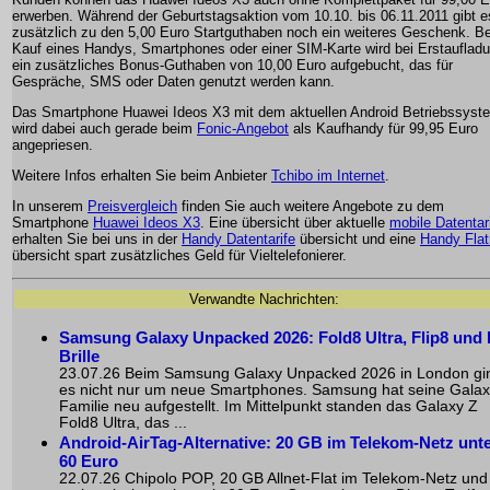
erwerben. Während der Geburtstagsaktion vom 10.10. bis 06.11.2011 gibt e
zusätzlich zu den 5,00 Euro Startguthaben noch ein weiteres Geschenk. B
Kauf eines Handys, Smartphones oder einer SIM-Karte wird bei Erstauflad
ein zusätzliches Bonus-Guthaben von 10,00 Euro aufgebucht, das für
Gespräche, SMS oder Daten genutzt werden kann.
Das Smartphone Huawei Ideos X3 mit dem aktuellen Android Betriebssyst
wird dabei auch gerade beim
Fonic-Angebot
als Kaufhandy für 99,95 Euro
angepriesen.
Weitere Infos erhalten Sie beim Anbieter
Tchibo im Internet
.
In unserem
Preisvergleich
finden Sie auch weitere Angebote zu dem
Smartphone
Huawei Ideos X3
. Eine übersicht über aktuelle
mobile Datentar
erhalten Sie bei uns in der
Handy Datentarife
übersicht und eine
Handy Flat
übersicht spart zusätzliches Geld für Vieltelefonierer.
Verwandte Nachrichten:
Samsung Galaxy Unpacked 2026: Fold8 Ultra, Flip8 und 
Brille
23.07.26 Beim Samsung Galaxy Unpacked 2026 in London gi
es nicht nur um neue Smartphones. Samsung hat seine Gala
Familie neu aufgestellt. Im Mittelpunkt standen das Galaxy Z
Fold8 Ultra, das ...
Android-AirTag-Alternative: 20 GB im Telekom-Netz unt
60 Euro
22.07.26 Chipolo POP, 20 GB Allnet-Flat im Telekom-Netz und