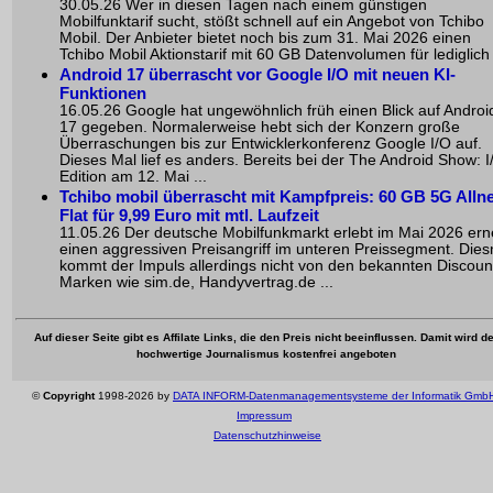
30.05.26 Wer in diesen Tagen nach einem günstigen
Mobilfunktarif sucht, stößt schnell auf ein Angebot von Tchibo
Mobil. Der Anbieter bietet noch bis zum 31. Mai 2026 einen
Tchibo Mobil Aktionstarif mit 60 GB Datenvolumen für lediglich 
Android 17 überrascht vor Google I/O mit neuen KI-
Funktionen
16.05.26 Google hat ungewöhnlich früh einen Blick auf Androi
17 gegeben. Normalerweise hebt sich der Konzern große
Überraschungen bis zur Entwicklerkonferenz Google I/O auf.
Dieses Mal lief es anders. Bereits bei der The Android Show: I
Edition am 12. Mai ...
Tchibo mobil überrascht mit Kampfpreis: 60 GB 5G Allne
Flat für 9,99 Euro mit mtl. Laufzeit
11.05.26 Der deutsche Mobilfunkmarkt erlebt im Mai 2026 ern
einen aggressiven Preisangriff im unteren Preissegment. Die
kommt der Impuls allerdings nicht von den bekannten Discoun
Marken wie sim.de, Handyvertrag.de ...
Auf dieser Seite gibt es Affilate Links, die den Preis nicht beeinflussen. Damit wird de
hochwertige Journalismus kostenfrei angeboten
©
Copyright
1998-2026 by
DATA INFORM-Datenmanagementsysteme der Informatik Gmb
Impressum
Datenschutzhinweise