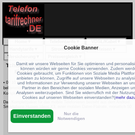
Home
▼
Telefontarife
▼
VDSL/Kabel
▼
Cookie Banner
Handytarife
▼
Stromtarife
▼
Reisen
▼
Versicherung
▼
Preisvergleich
▼
Damit wir unsere Webseiten für Sie optimieren und personalis
Tchibo mit Android-Handy Huawei Ideos X3 --Date
können würden wir gerne Cookies verwenden. Zudem werd
Flat, 50 Frei-Minuten und -SMS für 14,90 Euro
Cookies gebraucht, um Funktionen von Soziale Media Plattfo
anbieten zu können, Zugriffe auf unsere Webseiten zu analys
• 07.10.11 Der Anbieter Tchibo mobil feiert nun seinen 7.Geburtstag. Dabei
und Informationen zur Verwendung unserer Webseiten an un
Partner in den Bereichen der sozialen Medien, Anzeigen u
bekommen die Kunden günstige Surfsticks bis hin zum Smartphone im
Analysen weiterzugeben. Sind Sie widerruflich mit der Nutzun
Komplettpaket.
Cookies auf unseren Webseiten einverstanden?(
mehr daz
Das Komplettpaket für das mobile Telefonieren besteht aus dem Android
Smartphone Huawei Ideos X3, einer mobilen Daten-Flatrate, monatlich 50
Nur die
Einverstanden
Notwendigen