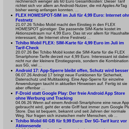
rechnerisch weniger als 60 Euro Gesamtkosten: Dieser Tarif
richtet sich vor allem an Android-Nutzer, die mit Apples AirTag
bisher wenig anfangen konnten. ...
FLEX HOMESPOT-SIM im Juli für 4,99 Euro: Internet oh
Festnetz
21.07.26 Tchibo Mobil macht den Einstieg in den FLEX
HOMESPOT günstiger. Die passende SIM-Karte kostet im
Aktionszeitraum nur 4,99 Euro. Das ist vor allem für Haushalte
interessant, die Internet ohne Festnetz ...
Tchibo Mobil FLEX: SIM-Karte für 4,99 Euro im Juli im
Tarif-Check
20.07.26 Bei Tchibo Mobil kostet die SIM-Karte für die FLEX
Smartphone-Tarife derzeit nur 4,99 Euro. Interessant ist dabei
nicht nur der kleinere Einstiegspreis, sondern die Kombination
aus 5G, viel ...
Android 17: App-Sperre bleibt offen, Schutz wird besser
06.07.26 Android 17 bringt neue Funktionen für Sicherheit,
Datenschutz und Multitasking. Eine App-Sperre für einzelne
Anwendungen taucht in aktuellen Hinweisen auf. Fertig ist sie
aber offenbar ...
F-Droid statt Google Play: Der freie Android App Store
ohne Werbung und Tracking
04.06.26 Wenn auf einem Android-Smartphone eine neue App
gebraucht wird, geht der erste Griff fast immer zum Google Pl
Store. Das ist bequem, bekannt und seit Jahren der normale
Weg. Nur fragen sich inzwischen mehr Menschen, ob ...
Tchibo Mobil 60 GB für 9,99 Euro: Der 5G-Tarif kurz vor
Aktionsende