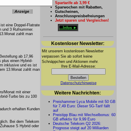
Spartarife ab 3,99 €
Sparwochen mit Rabatten,
Gutscheinen,
Anschlusspreisbefreiungen
Jetzt sparen und Vergleichen!
ist eine Doppel-Flatrate
...Infos ►
gen und 3 Rufnummer.
 13.Monat zahlt man
Kostenloser Newsletter:
Mit unserem kostenlosen Newsletter
-Bestellung ab 17,96
verpassen Sie ab sofort keine
 plus einen Hybrid-
Schnäppchen und Aktionen mehr.
n inklusive und es ist
Ihre E-Mail-Adresse:
b dem 13.Monat zahlt man
Datenschutzhinweise
o/Monat mit einer
Weitere Nachrichten:
brid-Turbo bis zu 100
Preishammer Lyca Mobile mit 50 GB
für 7,49 Euro: Dieser 5G-Tarif fällt
Dadurch erhalten Kunden
auf
Preistipp Blau mit Wechselbonus: 60
GB effektiv für 9,99 Euro
glich. Bei dem Telekom
Deutsche Telekom Q2 2026:
taZuhause S Hybrid oder
Prognose steigt auf 20 Milliarden