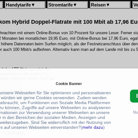
Handytarife
▼
Stromtarife
▼
Reisen
▼
V
om Hybrid Doppel-Flatrate mit 100 Mbit ab 17,96 Eu
ihnachten mit einem Online-Bonus von 10 Prozent für unsere Leser. Ferner star
 Monaten bei monatlichen 19,95 Euro, mit Online-Bonus bei 17,96 Euro, egal
r höhere Datenraten beim Surfen möglich, als der Festnetzanschluss über d
der auch 100 Mbit/s aufbohren. Alternativ kann man auf dem Lande mit bis zu 5
nd das LTE-Netz genutzt. Im
rifpakete in den ersten 12
igsten Telekom Hybrid Tarif bei
Cookie Banner
de und bis zu 100 Mbit/s in der
 unsere Webseiten für Sie optimieren und personalisieren
r Nutzer auf dem Lande, die in
 würden wir gerne Cookies verwenden. Zudem werden
gebraucht, um Funktionen von Soziale Media Plattformen
zu können, Zugriffe auf unsere Webseiten zu analysieren
Die neuen Hybrid-Tarife
rmationen zur Verwendung unserer Webseiten an unsere
Nu
MagentaZuhause Hybrid
r in den Bereichen der sozialen Medien, Anzeigen und
gliedern sich in das neue
weiterzugeben. Sind Sie widerruflich mit der Nutzung von
Magenta Portfolio ein und sind
s auf unseren Webseiten einverstanden?(
mehr dazu
)
in den Tarifvarianten S, M und
L verfügbar.