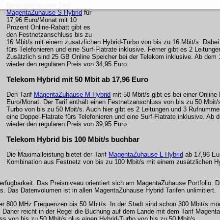
Beim günstigsten Tarif
MagentaZuhause S Hybrid
für
17,96 Euro/Monat mit 10
Prozent Online-Rabatt gibt es
den Festnetzanschluss bis zu
16 Mbit/s mit einem zusätzlichen Hybrid-Turbo von bis zu 16 Mbit/s. Dabei 
fürs Telefonieren und eine Surf-Flatrate inklusive. Ferner gibt es 2 Leitun
Zusätzlich sind 25 GB Online Speicher bei der Telekom inklusive. Ab dem
wieder den regulären Preis von 34,95 Euro.
Telekom Hybrid mit 50 Mbit ab 17,96 Euro
Den Tarif
MagentaZuhause M Hybrid
mit 50 Mbit/s gibt es bei einer Online
Euro/Monat. Der Tarif enthält einen Festnetzanschluss von bis zu 50 Mbit/s
Turbo von bis zu 50 Mbit/s. Auch hier gibt es 2 Leitungen und 3 Rufnummer
eine Doppel-Flatrate fürs Telefonieren und eine Surf-Flatrate inklusive. A
wieder den regulären Preis von 39,95 Euro.
Telekom Hybrid bis 100 Mbit/s buchbar
Die Maximalleistung bietet der Tarif
MagentaZuhause L Hybrid
ab 17,96 Eur
Kombination aus Festnetz von bis zu 100 Mbit/s mit einem zusätzlichen Hy
Verfügbarkeit. Das Preisniveau orientiert sich am MagentaZuhause Portfolio. 
. Das Datenvolumen ist in allen MagentaZuhause Hybrid Tarifen unlimitiert.
r 800 MHz Frequenzen bis 50 Mbit/s. In der Stadt sind schon 300 Mbit/s mö
en. Daher reicht in der Regel die Buchung auf dem Lande mit dem Tarif Magen
 von bis zu 50 Mbit/s plus einen Hybrid-Turbo von bis zu 50 Mbit/s.