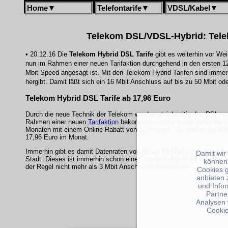
Home
▼
Telefontarife
▼
VDSL/Kabel
▼
Telekom DSL/VDSL-Hybrid: Telek
• 20.12.16 Die
Telekom Hybrid DSL Tarife
gibt es weiterhin vor We
nun im Rahmen einer neuen Tarifaktion durchgehend in den ersten 12
Mbit Speed angesagt ist. Mit den Telekom Hybrid Tarifen sind imme
hergibt. Damit läßt sich ein 16 Mbit Anschluss auf bis zu 50 Mbit o
Telekom Hybrid DSL Tarife ab 17,96 Euro
Durch die neue Technik der Telekom werden gleichzeitig das DSL- u
Rahmen einer neuen
Tarifaktion
bekommen unsere Leser daher die Ta
Monaten mit einem Online-Rabatt von 10 Prozent. So starten die bill
17,96 Euro im Monat.
Immerhin gibt es damit Datenraten von bis zu 50 Mbit/s auf dem Lan
Damit wir
Stadt. Dieses ist immerhin schon eine Geschwindigkeit-Revolution fü
können
der Regel nicht mehr als 3 Mbit Anschlüsse bekommen.
Cookies 
anbieten 
und Info
Partne
Analysen 
Cookie