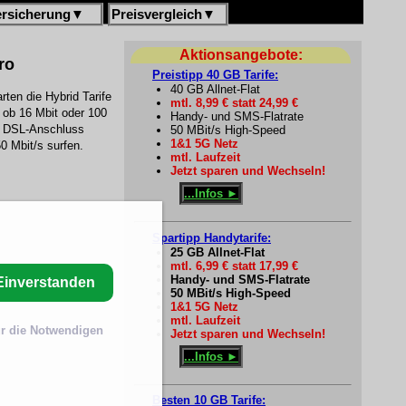
ersicherung
▼
Preisvergleich
▼
Aktionsangebote:
ro
Preistipp 40 GB Tarife:
40 GB Allnet-Flat
ten die Hybrid Tarife
mtl. 8,99 € statt 24,99 €
 ob 16 Mbit oder 100
Handy- und SMS-Flatrate
en DSL-Anschluss
50 MBit/s High-Speed
1&1 5G Netz
0 Mbit/s surfen.
mtl. Laufzeit
Jetzt sparen und Wechseln!
...Infos ►
Spartipp Handytarife:
25 GB Allnet-Flat
mtl. 6,99 € statt 17,99 €
Handy- und SMS-Flatrate
Einverstanden
50 MBit/s High-Speed
1&1 5G Netz
mtl. Laufzeit
r die Notwendigen
Jetzt sparen und Wechseln!
...Infos ►
Besten 10 GB Tarife: