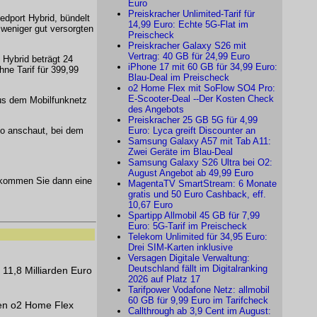
Euro
Preiskracher Unlimited-Tarif für
edport Hybrid, bündelt
14,99 Euro: Echte 5G-Flat im
weniger gut versorgten
Preischeck
Preiskracher Galaxy S26 mit
Vertrag: 40 GB für 24,99 Euro
 Hybrid beträgt 24
iPhone 17 mit 60 GB für 34,99 Euro:
ne Tarif für 399,99
Blau-Deal im Preischeck
o2 Home Flex mit SoFlow SO4 Pro:
E-Scooter-Deal --Der Kosten Check
aus dem Mobilfunknetz
des Angebots
Preiskracher 25 GB 5G für 4,99
Euro: Lyca greift Discounter an
eo anschaut, bei dem
Samsung Galaxy A57 mit Tab A11:
Zwei Geräte im Blau-Deal
Samsung Galaxy S26 Ultra bei O2:
August Angebot ab 49,99 Euro
kommen Sie dann eine
MagentaTV SmartStream: 6 Monate
gratis und 50 Euro Cashback, eff.
10,67 Euro
Spartipp Allmobil 45 GB für 7,99
Euro: 5G-Tarif im Preischeck
Telekom Unlimited für 34,95 Euro:
Drei SIM-Karten inklusive
Versagen Digitale Verwaltung:
Deutschland fällt im Digitalranking
 11,8 Milliarden Euro
2026 auf Platz 17
Tarifpower Vodafone Netz: allmobil
60 GB für 9,99 Euro im Tarifcheck
nen o2 Home Flex
Callthrough ab 3,9 Cent im August: