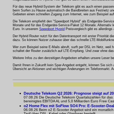
Für das neue Hybrid-System der Telekom gibt es auch einen passend
beim Surfen zu Hause automatisch die Bandbreiten aus Festnetz und
Gebieten einen schnellen Zugang zum Internet, wie zum Beispiel au
Die Telekom empfiehlt den "Speedport Hybrid" als Endgeräte-Service
Monate und für das Endgeräte-Service-Paket 12 Monate. Alternativ k
Euro. In unserem
Speedport Hyprid
Preisvergleich gibt es allerdings
Der Hybrid Router nutzt für den Datentransport mit erster Priorität
dazu. So können Nutzer zuhause über das schnelle LTE-Mobilfunkne
Wer zum Beispiel seine E-Mails abruft, surft per DSL im Netz, weil 
schaltet der Router zusätzlich auf LTE-Empfang. Und zwar ohne das
Weitere Infos zu den derzeitigen Angeboten erhalten unsere Leser b
Damit Ihnen in Zukunft kein Spar-Angebot entgeht, können Sie sich
Übersicht an Aktionen und wichtigen Änderungen im Telefonmarkt. 
Deutsche Telekom Q2 2026: Prognose steigt auf 20
07.08.26 Die Deutsche Telekom Quartalszahlen für das zw
bereinigtes EBITDA AL und 5,0 Milliarden Euro Free Cashfl
o2 Home Flex mit SoFlow SO4 Pro: E-Scooter-Dea
06.08.26 Beim o2 E-Scooter Angebot wird ein monatlich
Tarif über DSL, Kabel oder Glasfaser bestellt, ...