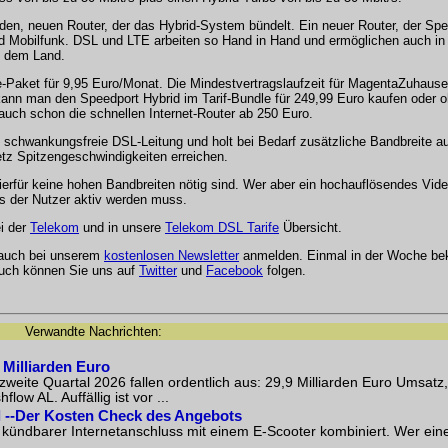
en, neuen Router, der das Hybrid-System bündelt. Ein neuer Router, der Spe
 Mobilfunk. DSL und LTE arbeiten so Hand in Hand und ermöglichen auch in 
f dem Land.
-Paket für 9,95 Euro/Monat. Die Mindestvertragslaufzeit für MagentaZuhause
ann man den Speedport Hybrid im Tarif-Bundle für 249,99 Euro kaufen oder oh
 auch schon die schnellen Internet-Router ab 250 Euro.
 die schwankungsfreie DSL-Leitung und holt bei Bedarf zusätzliche Bandbreite 
tz Spitzengeschwindigkeiten erreichen.
hierfür keine hohen Bandbreiten nötig sind. Wer aber ein hochauflösendes Vid
s der Nutzer aktiv werden muss.
ei der
Telekom
und in unsere
Telekom DSL Tarife
Übersicht.
 auch bei unserem
kostenlosen Newsletter
anmelden. Einmal in der Woche be
Auch können Sie uns auf
Twitter
und
Facebook
folgen.
Verwandte Nachrichten:
 Milliarden Euro
eite Quartal 2026 fallen ordentlich aus: 29,9 Milliarden Euro Umsatz,
ow AL. Auffällig ist vor ...
l --Der Kosten Check des Angebots
 kündbarer Internetanschluss mit einem E-Scooter kombiniert. Wer ei