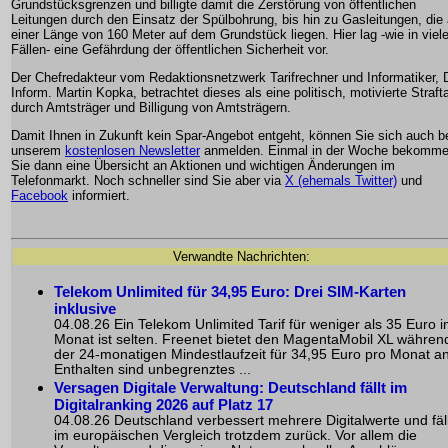
Grundstücksgrenzen und billigte damit die Zerstörung von öffentlichen
Leitungen durch den Einsatz der Spülbohrung, bis hin zu Gasleitungen, die 
einer Länge von 160 Meter auf dem Grundstück liegen. Hier lag -wie in viel
Fällen- eine Gefährdung der öffentlichen Sicherheit vor.
Der Chefredakteur vom Redaktionsnetzwerk Tarifrechner und Informatiker, D
Inform. Martin Kopka, betrachtet dieses als eine politisch, motivierte Straft
durch Amtsträger und Billigung von Amtsträgern.
Damit Ihnen in Zukunft kein Spar-Angebot entgeht, können Sie sich auch b
unserem
kostenlosen Newsletter
anmelden. Einmal in der Woche bekomm
Sie dann eine Übersicht an Aktionen und wichtigen Änderungen im
Telefonmarkt. Noch schneller sind Sie aber via
X (ehemals Twitter)
und
Facebook
informiert.
Verwandte Nachrichten:
Telekom Unlimited für 34,95 Euro: Drei SIM-Karten
inklusive
04.08.26 Ein Telekom Unlimited Tarif für weniger als 35 Euro 
Monat ist selten. Freenet bietet den MagentaMobil XL währen
der 24-monatigen Mindestlaufzeit für 34,95 Euro pro Monat an
Enthalten sind unbegrenztes ...
Versagen Digitale Verwaltung: Deutschland fällt im
Digitalranking 2026 auf Platz 17
04.08.26 Deutschland verbessert mehrere Digitalwerte und fäll
im europäischen Vergleich trotzdem zurück. Vor allem die