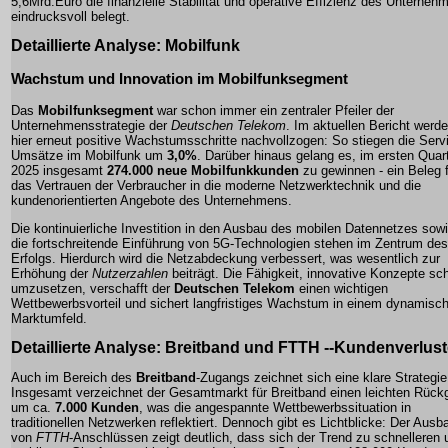
5,6Mrd.Euro
die finanzielle Stabilität und operative Effizienz des Unterneh
eindrucksvoll belegt.
Detaillierte Analyse: Mobilfunk
Wachstum und Innovation im Mobilfunksegment
Das
Mobilfunksegment
war schon immer ein zentraler Pfeiler der
Unternehmensstrategie der
Deutschen Telekom
. Im aktuellen Bericht werd
hier erneut positive Wachstumsschritte nachvollzogen: So stiegen die
Serv
Umsätze
im Mobilfunk um
3,0%
. Darüber hinaus gelang es, im ersten Quar
2025 insgesamt
274.000 neue Mobilfunkkunden
zu gewinnen - ein Beleg 
das Vertrauen der Verbraucher in die moderne Netzwerktechnik und die
kundenorientierten Angebote des Unternehmens.
Die kontinuierliche Investition in den Ausbau des mobilen Datennetzes sow
die fortschreitende Einführung von 5G-Technologien stehen im Zentrum des
Erfolgs. Hierdurch wird die Netzabdeckung verbessert, was wesentlich zur
Erhöhung der
Nutzerzahlen
beiträgt. Die Fähigkeit, innovative Konzepte sch
umzusetzen, verschafft der
Deutschen Telekom
einen wichtigen
Wettbewerbsvorteil und sichert langfristiges Wachstum in einem dynamisc
Marktumfeld.
Detaillierte Analyse: Breitband und FTTH --Kundenverlus
Auch im Bereich des
Breitband
-Zugangs zeichnet sich eine klare Strategie
Insgesamt verzeichnet der Gesamtmarkt für Breitband einen leichten Rück
um ca.
7.000 Kunden
, was die angespannte Wettbewerbssituation in
traditionellen Netzwerken reflektiert. Dennoch gibt es Lichtblicke: Der Ausb
von
FTTH
-Anschlüssen zeigt deutlich, dass sich der Trend zu schnelleren 