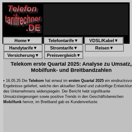
Home
▼
Telefontarife
▼
VDSL/Kabel
▼
Handytarife
▼
Stromtarife
▼
Reisen
▼
Versicherung
▼
Preisvergleich
▼
Telekom erste Quartal 2025: Analyse zu Umsatz,
Mobilfunk- und Breitbandzahlen
• 16.05.25 Die
Telekom
hat erneut im
ersten Quartal 2025
ein eindrucksvo
Ergebnisse geliefert, welche den aktuellen Stand und zukünftige Entwicklu
des Unternehmens widerspiegeln. Der Bericht hebt signifikante
Umsatzsteigerungen
sowie positive Trends in den Geschäftsbereichen
Mobilfunk
hervor, im Breitband gab es Kundenverluste.