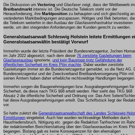
Die Diskussion um
Vectoring
und
Glasfaser
zeigt, dass der Wettbewerb im
Breitbandmarkt
intensiv ist. Die Deutsche Telekom steht vor der
Herausforderung, ihre
Marktposition
zu behaupten und sich gleichzeitig an
veränderten Marktbedingungen anzupassen. Höttges und Illek betonten, da
die Telekom weiterhin in den Ausbau der
Glasfaserinfrastruktur
investieren
werde, um den steigenden Anforderungen der Kunden gerecht zu werden.
Generalstaatsanwalt Schleswig Holstein leitete Ermittlungen ei
Generalstaatsanwältin bestätigt Vorwurf
Immerhin wurde der letzte Präsident der Bundesnetzagentur, Jochen Homa
im Jahr 2022 abgesetzt, nach dem dieser
76 zerstörte Gasleitungen beim
Glasfaserausbau
ignorierte,
und kein Baustopp trotz Gefährdung der
öffentlichen Sicherheit im Kreis Plön machte
. Dabei wurden zerstörte
Gasleitungen immer an die Bundesnetzagentur gemeldet, so die Netz AG. 
Bundesnetzagentur und der Zweckverband Breitbandversorgerung Plön mit
seinen Ämtern haben daher erhebliche rechtswidrige Handlungen begangen
Immerhin sorgen die Baugenehmigungen bzw. Ausgrabegenehmigungen für
Sicherheit, da diese nach TKG §68 erteilt werden. Hier sieht das TKG §68
Absatz 2 die öffentliche Sicherheit und Ordnung vor. Das Amt Selent/Schl
hat diese Ausgrabegenehmigungen erteilt. Das Schriftstück liegt der Redak
vor.
So hatte zuletzt die
Generalstaatsanwaltschaft des Landes Schleswig Hols
Ermittlungen
eingeleitet. Auch hier wurden rechtswidrige Methoden durch
Hausfriedensbruch, Nötigung etc. gegen die Redaktion Tarifrechner im Ra
der redaktionellen Berichterstattung über den Glasfaserausbau im Kreis Pl
begangen. Bislang gab es keine Konsequenzen für den ehemaligen