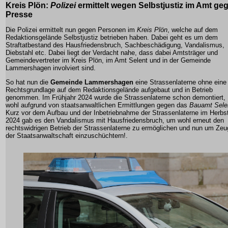
Kreis Plön
:
Polizei
ermittelt wegen
Selbstjustiz
im Amt ge
Presse
Die Polizei ermittelt nun gegen Personen im
Kreis Plön
, welche auf dem
Redaktionsgelände Selbstjustiz betrieben haben. Dabei geht es um dem
Straftatbestand des Hausfriedensbruch, Sachbeschädigung, Vandalismus,
Diebstahl etc. Dabei liegt der Verdacht nahe, dass dabei
Amtsträger
und
Gemeindevertreter im Kreis Plön, im Amt Selent und in der Gemeinde
Lammershagen involviert sind.
So hat nun die
Gemeinde Lammershagen
eine Strassenlaterne ohne eine
Rechtsgrundlage auf dem Redaktionsgelände aufgebaut und in Betrieb
genommen. Im Frühjahr 2024 wurde die Strassenlaterne schon demontiert,
wohl aufgrund von staatsanwaltlichen Ermittlungen gegen das
Bauamt Sele
Kurz vor dem Aufbau und der Inbetriebnahme der Strassenlaterne im Herbs
2024 gab es den Vandalismus mit Hausfriedensbruch, um wohl erneut den
rechtswidrigen Betrieb der Strassenlaterne zu ermöglichen und nun um
Zeu
der Staatsanwaltschaft
einzuschüchtern!.