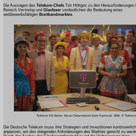
Die Aussagen des
Telekom-Chefs
Tim Höttges zu den Herausforderungen 
Bereich
Vectoring
und
Glasfaser
verdeutlichen die Bedeutung eines
wettbewerbsfähigen
Breitbandmarktes
.
Telekom 5G Netze: Neuer Datenrekord beim Karneval --Bild: © Telekom
Die Deutsche Telekom muss ihre Strategien und Investitionen kontinuierlic
anpassen, um den steigenden Anforderungen des Marktes gerecht zu werd