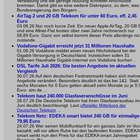
Verwaltung und die geringe Nutzung schneller Anschlüsse
bremsen. Damit gibt es eine weitere Diskrepanz, zu dem, was
Bundesregierung den Bürgern ...
AirTag 2 und 20 GB Telekom für unter 60 Euro, eff. 2,45
Euro
03.08.26 Nur noch kurze Zeit: Ein neuer Apple AirTag, 20 GB 
und eine Allnet-Flat kosten über zwei Jahre rechnerisch nur
58,89 Euro. Ganz von selbst kommt dieser Preis allerdings nic
zustande. ...
Vodafone-Gigabit erreicht jetzt 31 Millionen Haushalte
01.08.26 Vodafone meldet einen neuen Höchststand bei der
Gigabit-Versorgung in Deutschland. Inzwischen sollen 31
Millionen Haushalte Gigabit-Internet von Vodafone buchen ...
DSL Tarife Juli 2026: Die besten Angebote im aktuellen
Vergleich
30.07.26 Auf dem deutschen Festnetzmarkt haben sich mehr
Angebote verändert. Besonders deutlich ist das bei 1&1: Statt
sechs Monaten für 0 Euro gelten aktuell zehn Monate zu je 9,
Euro. sim.de ...
Telekom baut 240.000 Glasfaseranschlüsse im Juni
28.07.26 Die Deutsche Telekom hat ihren Glasfaserausbau im
Juni deutlich beschleunigt. Laut
offizieller Mitteilung der
Deutschen Telekom
...
Telekom Netz: EDEKA smart bietet 240 GB für einmalige
79,95 Euro
24.07.26 Wer seinen Mobilfunktarif für ein ganzes Jahr im Vo
bezahlt, will vor allem Ruhe bei den laufenden Kosten. EDEKA
smart senkt nun den Preis für das EDEKA smart Jahrespaket