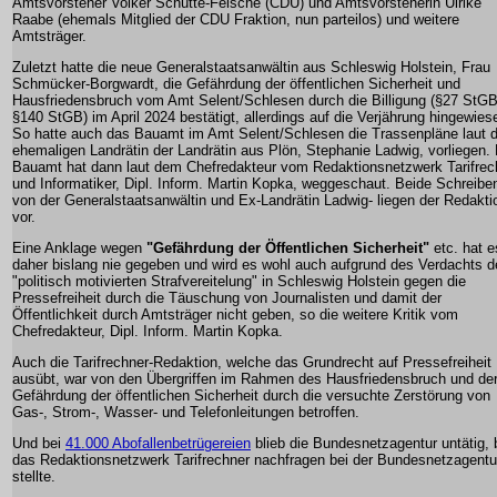
Amtsvorsteher Volker Schütte-Felsche (CDU) und Amtsvorsteherin Ulrike
Raabe (ehemals Mitglied der CDU Fraktion, nun parteilos) und weitere
Amtsträger.
Zuletzt hatte die neue Generalstaatsanwältin aus Schleswig Holstein, Frau
Schmücker-Borgwardt, die Gefährdung der öffentlichen Sicherheit und
Hausfriedensbruch vom Amt Selent/Schlesen durch die Billigung (§27 StGB
§140 StGB) im April 2024 bestätigt, allerdings auf die Verjährung hingewies
So hatte auch das Bauamt im Amt Selent/Schlesen die Trassenpläne laut d
ehemaligen Landrätin der Landrätin aus Plön, Stephanie Ladwig, vorliegen.
Bauamt hat dann laut dem Chefredakteur vom Redaktionsnetzwerk Tarifrec
und Informatiker, Dipl. Inform. Martin Kopka, weggeschaut. Beide Schreiben
von der Generalstaatsanwältin und Ex-Landrätin Ladwig- liegen der Redakti
vor.
Eine Anklage wegen
"Gefährdung der Öffentlichen Sicherheit"
etc. hat e
daher bislang nie gegeben und wird es wohl auch aufgrund des Verdachts d
"politisch motivierten Strafvereitelung" in Schleswig Holstein gegen die
Pressefreiheit durch die Täuschung von Journalisten und damit der
Öffentlichkeit durch Amtsträger nicht geben, so die weitere Kritik vom
Chefredakteur, Dipl. Inform. Martin Kopka.
Auch die Tarifrechner-Redaktion, welche das Grundrecht auf Pressefreiheit
ausübt, war von den Übergriffen im Rahmen des Hausfriedensbruch und de
Gefährdung der öffentlichen Sicherheit durch die versuchte Zerstörung von
Gas-, Strom-, Wasser- und Telefonleitungen betroffen.
Und bei
41.000 Abofallenbetrügereien
blieb die Bundesnetzagentur untätig, 
das Redaktionsnetzwerk Tarifrechner nachfragen bei der Bundesnetzagentu
stellte.