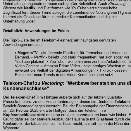
Unterhaltungsangebote erfreuen sich großer Beliebtheit: Auch
Streaming-
Dienste
wie
Netflix
und Plattformen wie YouTube verzeichnen hohe
Zugriffszahlen. Dieser Trend spiegelt die zunehmende Nutzung von
Highsp
Internet
als Grundlage für multimediale Kommunikation und digitale
Unterhaltung wider.
Detailblick: Anwendungen im Fokus
Die Top-5-Liste der im
Telekom
-Festnetz am häufigsten genutzten
Anwendungen umfasst:
•
MagentaTV
- als führende Plattform für Fernsehen und Video-on-
Demand. •
Netflix
- beliebt und stark frequentiert, hat sich sogar vor
YouTube platziert. • YouTube - weiterhin eine zentrale Anlaufstelle fü
Video-Content. • Amazon Prime Video - zeigt stetiges Wachstum un
erweitert die Vielfalt der digitalen Anwendungen. •
TikTok
- dessen
Beliebtheit neue Trends in der Video-Kommunikation setzt.
Telekom-Chef
zu
Vectoring
: "Wettbewerber stehlen uns d
Kundenanschlüsse"
Der
Telekom-Chef Tim Höttges
äußerte sich auf der letzten Quartals-
Pressekonferenz zu den Herausforderungen, denen die Deutsche
Telekom
Bereich
Breitband
gegenübersteht. Bei der Bekanntgabe der Finanzergebni
am 26. Februar 2025 erklärte Höttges, dass die Telekom ihre
Kupferanschlüsse
nicht mehr so erfolgreich vermarkten kann wie bisher. E
Grund dafür sei der stärkere Ausbau der Haushalte mit
Glasfaser
durch die
Konkurrenz, die tatsächlich bis ins Haus reicht, anstatt nur in die Nähe der
Wohnorte.