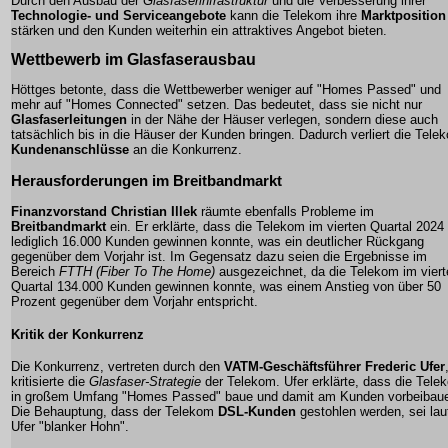
Durch den Ausbau der
Glasfaserinfrastruktur
und die Verbesserung ihrer
Technologie- und Serviceangebote
kann die Telekom ihre
Marktposition
stärken und den Kunden weiterhin ein attraktives Angebot bieten.
Wettbewerb im Glasfaserausbau
Höttges betonte, dass die Wettbewerber weniger auf "Homes Passed" und
mehr auf "Homes Connected" setzen. Das bedeutet, dass sie nicht nur
Glasfaserleitungen
in der Nähe der Häuser verlegen, sondern diese auch
tatsächlich bis in die Häuser der Kunden bringen. Dadurch verliert die Tele
Kundenanschlüsse
an die Konkurrenz.
Herausforderungen im Breitbandmarkt
Finanzvorstand Christian Illek
räumte ebenfalls Probleme im
Breitbandmarkt
ein. Er erklärte, dass die Telekom im vierten Quartal 2024
lediglich 16.000 Kunden gewinnen konnte, was ein deutlicher Rückgang
gegenüber dem Vorjahr ist. Im Gegensatz dazu seien die Ergebnisse im
Bereich
FTTH (Fiber To The Home)
ausgezeichnet, da die Telekom im viert
Quartal 134.000 Kunden gewinnen konnte, was einem Anstieg von über 50
Prozent gegenüber dem Vorjahr entspricht.
Kritik der Konkurrenz
Die Konkurrenz, vertreten durch den
VATM-Geschäftsführer Frederic Ufer
kritisierte die
Glasfaser-Strategie
der Telekom. Ufer erklärte, dass die Tele
in großem Umfang "Homes Passed" baue und damit am Kunden vorbeibau
Die Behauptung, dass der Telekom
DSL-Kunden
gestohlen werden, sei lau
Ufer "blanker Hohn".