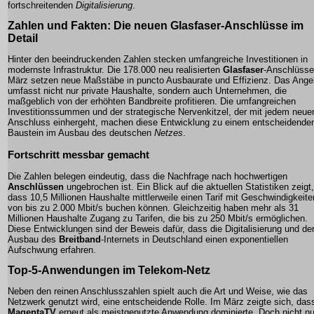
fortschreitenden
Digitalisierung
.
Zahlen und Fakten: Die neuen
Glasfaser
-Anschlüsse im
Detail
Hinter den beeindruckenden Zahlen stecken umfangreiche Investitionen in
modernste Infrastruktur. Die 178.000 neu realisierten
Glasfaser
-Anschlüsse
März setzen neue Maßstäbe in puncto Ausbaurate und Effizienz. Das Ange
umfasst nicht nur private Haushalte, sondern auch Unternehmen, die
maßgeblich von der erhöhten Bandbreite profitieren. Die umfangreichen
Investitionssummen und der strategische Nervenkitzel, der mit jedem neue
Anschluss einhergeht, machen diese Entwicklung zu einem entscheidende
Baustein im Ausbau des deutschen
Netzes
.
Fortschritt messbar gemacht
Die Zahlen belegen eindeutig, dass die Nachfrage nach hochwertigen
Anschlüssen
ungebrochen ist. Ein Blick auf die aktuellen Statistiken zeigt,
dass 10,5 Millionen Haushalte mittlerweile einen Tarif mit Geschwindigkeite
von bis zu 2.000 Mbit/s buchen können. Gleichzeitig haben mehr als 31
Millionen Haushalte Zugang zu Tarifen, die bis zu 250 Mbit/s ermöglichen.
Diese Entwicklungen sind der Beweis dafür, dass die
Digitalisierung
und de
Ausbau des
Breitband
-Internets in Deutschland einen exponentiellen
Aufschwung erfahren.
Top-5-Anwendungen im
Telekom
-Netz
Neben den reinen Anschlusszahlen spielt auch die Art und Weise, wie das
Netzwerk genutzt wird, eine entscheidende Rolle. Im März zeigte sich, das
MagentaTV
erneut als meistgenutzte Anwendung dominierte. Doch nicht nu