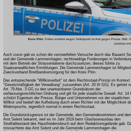
Kreis Plön
: Polizei ermittelt wegen Selbstjustiz im Amt gegen Presse -Bild: ©
pixabay.com
Auch zuvor gab es schon die verzweifelten Versuche durch das
Bauamt Se
und der
Gemeinde Lammershagen
, rechtswidrige Forderungen in Verbindun
mit dem Betrieb der Strassenlaterne durchzusetzen, dieses führte zu
Staatsanwaltlichen Ermittlungen. Die Gemeinde Lammershagen ist Mitglied
Zweckverband Breitbandversorgung
für den Kreis Plön.
Das entsprechende "Willkürverbot" ist dem Rechtsstaat-Prinzip im Kontext
"Gesetzmäßigkeit der Verwaltung" zuzuordnen (Art. 20 III GG). Es gehört 
Art. 79 Abs. 3 GG zu den unantastbaren Grundsätzen der
verfassungsrechtlichen Ordnung und gilt für jede staatliche Gewalt. Art. 14
schützt Eigentum der Presse, Bürger und Unternehmen vor der staatlichen
Willkür und bedarf der Aufhebung durch einen Richter mit der Möglichkeit d
Widerspruchs, eigentlich normal in einem Rechtsstaat.
Die Grundstücksgrenze ist der Gemeinde, den Gemeindevertretern und de
Amt Selent bekannt, weil es im Jahr 2019 beim Glasfaserausbau den
Straftatbestand des Hausfriedensbruch auf dem Redaktionsgelände gab. D
missachtete das Amt Selent und die Gemeinde Lammershagen die