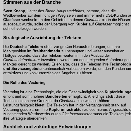
Stimmen aus der Branche
Sven Knapp
, Leiter des
Breko-Hauptstadtbüros
, betonte, dass die
Wettbewerber auf dem richtigen Weg seien und immer mehr DSL-Kunden a
Glasfaser
wechseln. In den Gebieten, in denen
Glasfaser
bis in die Häuser
ausgebaut wurde, sollte der Übergang von
Kupfer
auf
Glasfaser
möglichst
schnell vollzogen werden.
Strategische Ausrichtung der Telekom
Die
Deutsche Telekom
steht vor großen Herausforderungen, um ihre
Marktposition im
Breitbandmarkt
zu behaupten und weiter auszubauen.
Höttges betonte, dass die Telekom weiterhin in den Ausbau der
Glasfaserinfrastruktur
investieren werde, um den steigenden Anforderungen
Marktes gerecht zu werden. Er erklärte, dass die Telekom ihre
Technologi
und Serviceangebote
kontinuierlich verbessern werde, um den Kunden ein
attraktives und konkurrenzfähiges Angebot zu bieten.
Die Rolle des Vectoring
Vectoring ist eine Technologie, die die Geschwindigkeit von
Kupferleitung
erhöht und somit höhere
Bandbreiten
ermöglicht. Allerdings stößt diese
Technologie an ihre Grenzen, da
Glasfaser
eine weitaus höhere
Leistungsfähigkeit bietet. Die Telekom hat in der Vergangenheit stark auf
Vectoring gesetzt, um ihre
Kupferinfrastruktur
zu optimieren. Angesichts 
zunehmenden Wettbewerbs durch
Glasfaseranbieter
muss die Telekom jed
ihre Strategie überdenken.
Ausblick und zukünftige Entwicklungen