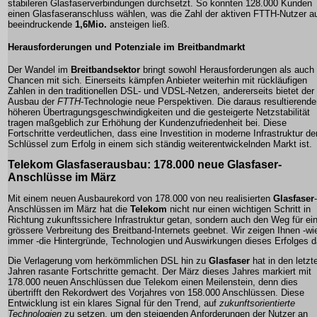
stabileren Glasfaserverbindungen durchsetzt. So konnten
128.000 Kunden
einen Glasfaseranschluss wählen, was die Zahl der aktiven FTTH-Nutzer a
beeindruckende
1,6Mio.
ansteigen ließ.
Herausforderungen und Potenziale im Breitbandmarkt
Der Wandel im
Breitbandsektor
bringt sowohl Herausforderungen als auch
Chancen mit sich. Einerseits kämpfen Anbieter weiterhin mit rückläufigen
Zahlen in den traditionellen DSL- und VDSL-Netzen, andererseits bietet der
Ausbau der
FTTH
-Technologie neue Perspektiven. Die daraus resultierend
höheren Übertragungsgeschwindigkeiten
und die gesteigerte Netzstabilität
tragen maßgeblich zur Erhöhung der Kundenzufriedenheit bei. Diese
Fortschritte verdeutlichen, dass eine Investition in moderne Infrastruktur de
Schlüssel zum Erfolg in einem sich ständig weiterentwickelnden Markt ist.
Telekom Glasfaserausbau
: 178.000 neue
Glasfaser
-
Anschlüsse im März
Mit einem neuen Ausbaurekord von 178.000 von neu realisierten
Glasfaser
-
Anschlüssen im März hat die
Telekom
nicht nur einen wichtigen Schritt in
Richtung zukunftssichere Infrastruktur getan, sondern auch den Weg für ei
grössere Verbreitung des
Breitband
-Internets geebnet. Wir zeigen Ihnen -wi
immer -die Hintergründe, Technologien und Auswirkungen dieses Erfolges d
Die Verlagerung vom herkömmlichen DSL hin zu
Glasfaser
hat in den letzt
Jahren rasante Fortschritte gemacht. Der März dieses Jahres markiert mit
178.000 neuen Anschlüssen due Telekom einen Meilenstein, denn dies
übertrifft den Rekordwert des Vorjahres von 158.000 Anschlüssen. Diese
Entwicklung ist ein klares Signal für den Trend, auf
zukunftsorientierte
Technologien
zu setzen, um den steigenden Anforderungen der Nutzer an