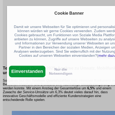
Cookie Banner
Damit wir unsere Webseiten für Sie optimieren und personalis
können würden wir gerne Cookies verwenden. Zudem werd
Cookies gebraucht, um Funktionen von Soziale Media Plattfo
anbieten zu können, Zugriffe auf unsere Webseiten zu analys
und Informationen zur Verwendung unserer Webseiten an un
Partner in den Bereichen der sozialen Medien, Anzeigen u
Analysen weiterzugeben. Sind Sie widerruflich mit der Nutzun
Cookies auf unseren Webseiten einverstanden?(
mehr daz
Telekom
erste Quartal 2025: Analyse zu Umsatz, Mobilfun
Nur die
Einverstanden
und Breitbandzahlen
Notwendigen
So gab es laut den
Telekom Quartalszahlen
trotz intensiver Konkurrenz i
Bereichen
Mobilfunk
und
Breitband
eine nachhaltige
Umsatzsteigerung
erz
werden konnte. Mit einem Anstieg der Gesamterlöse um
6,5%
und einem
Zuwachs der
Service-Umsätze
um
6,3%
deutet vieles darauf hin, dass
innovative Geschäftsmodelle und effiziente Kundenstrategien eine
entscheidende Rolle spielen.