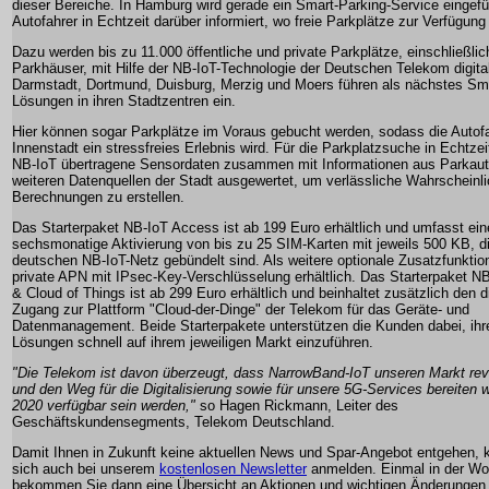
dieser Bereiche. In Hamburg wird gerade ein Smart-Parking-Service eingefüh
Autofahrer in Echtzeit darüber informiert, wo freie Parkplätze zur Verfügung
Dazu werden bis zu 11.000 öffentliche und private Parkplätze, einschließlic
Parkhäuser, mit Hilfe der NB-IoT-Technologie der Deutschen Telekom digitali
Darmstadt, Dortmund, Duisburg, Merzig und Moers führen als nächstes Sma
Lösungen in ihren Stadtzentren ein.
Hier können sogar Parkplätze im Voraus gebucht werden, sodass die Autofah
Innenstadt ein stressfreies Erlebnis wird. Für die Parkplatzsuche in Echtze
NB-IoT übertragene Sensordaten zusammen mit Informationen aus Parkau
weiteren Datenquellen der Stadt ausgewertet, um verlässliche Wahrscheinli
Berechnungen zu erstellen.
Das Starterpaket NB-IoT Access ist ab 199 Euro erhältlich und umfasst ein
sechsmonatige Aktivierung von bis zu 25 SIM-Karten mit jeweils 500 KB, d
deutschen NB-IoT-Netz gebündelt sind. Als weitere optionale Zusatzfunktion
private APN mit IPsec-Key-Verschlüsselung erhältlich. Das Starterpaket N
& Cloud of Things ist ab 299 Euro erhältlich und beinhaltet zusätzlich den d
Zugang zur Plattform "Cloud-der-Dinge" der Telekom für das Geräte- und
Datenmanagement. Beide Starterpakete unterstützen die Kunden dabei, ihr
Lösungen schnell auf ihrem jeweiligen Markt einzuführen.
"Die Telekom ist davon überzeugt, dass NarrowBand-IoT unseren Markt revo
und den Weg für die Digitalisierung sowie für unsere 5G-Services bereiten w
2020 verfügbar sein werden,"
so Hagen Rickmann, Leiter des
Geschäftskundensegments, Telekom Deutschland.
Damit Ihnen in Zukunft keine aktuellen News und Spar-Angebot entgehen, 
sich auch bei unserem
kostenlosen Newsletter
anmelden. Einmal in der W
bekommen Sie dann eine Übersicht an Aktionen und wichtigen Änderungen