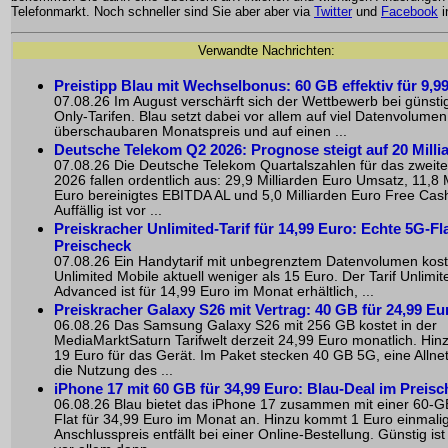
Telefonmarkt. Noch schneller sind Sie aber aber via
Twitter
und
Facebook
i
Verwandte Nachrichten:
Preistipp Blau mit Wechselbonus: 60 GB effektiv für 9,9
07.08.26 Im August verschärft sich der Wettbewerb bei günst
Only-Tarifen. Blau setzt dabei vor allem auf viel Datenvolume
überschaubaren Monatspreis und auf einen ...
Deutsche Telekom Q2 2026: Prognose steigt auf 20 Milli
07.08.26 Die Deutsche Telekom Quartalszahlen für das zweite
2026 fallen ordentlich aus: 29,9 Milliarden Euro Umsatz, 11,8 M
Euro bereinigtes EBITDA AL und 5,0 Milliarden Euro Free Cas
Auffällig ist vor ...
Preiskracher Unlimited-Tarif für 14,99 Euro: Echte 5G-Fl
Preischeck
07.08.26 Ein Handytarif mit unbegrenztem Datenvolumen kost
Unlimited Mobile aktuell weniger als 15 Euro. Der Tarif Unlimit
Advanced ist für 14,99 Euro im Monat erhältlich, ...
Preiskracher Galaxy S26 mit Vertrag: 40 GB für 24,99 Eu
06.08.26 Das Samsung Galaxy S26 mit 256 GB kostet in der
MediaMarktSaturn Tarifwelt derzeit 24,99 Euro monatlich. H
19 Euro für das Gerät. Im Paket stecken 40 GB 5G, eine Allnet
die Nutzung des ...
iPhone 17 mit 60 GB für 34,99 Euro: Blau-Deal im Preis
06.08.26 Blau bietet das iPhone 17 zusammen mit einer 60-GB
Flat für 34,99 Euro im Monat an. Hinzu kommt 1 Euro einmalig
Anschlusspreis entfällt bei einer Online-Bestellung. Günstig is