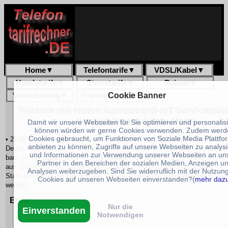
Home
▼
Telefontarife
▼
VDSL/Kabel
▼
Handytarife
▼
Stromtarife
▼
Reisen
▼
Versicherung
▼
Preisvergleich
Cookie Banner
▼
Telekom mit ersten Narrowband-IoT Servicepake
Deutschland auf dem Markt
Damit wir unsere Webseiten für Sie optimieren und personalis
können würden wir gerne Cookies verwenden. Zudem werd
Cookies gebraucht, um Funktionen von Soziale Media Plattfo
• 26.06.17 Die Telekom bringt am heutigen Montag, dem 26.Juni, erstmals 
anbieten zu können, Zugriffe auf unsere Webseiten zu analys
Deutschland ihre ersten Servicepakete für NarrowBand IoT (NB-IoT) auf de
und Informationen zur Verwendung unserer Webseiten an un
baut die Verfügbarkeit der schmalbandigen IoT-Netze in allen Präsenzmärk
Partner in den Bereichen der sozialen Medien, Anzeigen u
aus. Damit stellt sie die Weichen für den 5G-Kommunikationsstandard, der
Analysen weiterzugeben. Sind Sie widerruflich mit der Nutzun
Start gehen soll. So können zum Beispiel intelligente Parkplatzsysteme ge
Cookies auf unseren Webseiten einverstanden?(
mehr daz
werden.
Erste
Nur die
Einverstanden
Notwendigen