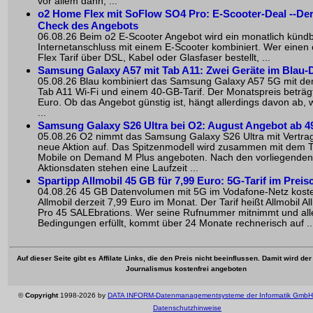
vor allem dann, ...
o2 Home Flex mit SoFlow SO4 Pro: E-Scooter-Deal --De
Check des Angebots
06.08.26 Beim o2 E-Scooter Angebot wird ein monatlich künd
Internetanschluss mit einem E-Scooter kombiniert. Wer eine
Flex Tarif über DSL, Kabel oder Glasfaser bestellt, ...
Samsung Galaxy A57 mit Tab A11: Zwei Geräte im Blau-
05.08.26 Blau kombiniert das Samsung Galaxy A57 5G mit d
Tab A11 Wi-Fi und einem 40-GB-Tarif. Der Monatspreis beträg
Euro. Ob das Angebot günstig ist, hängt allerdings davon ab,
...
Samsung Galaxy S26 Ultra bei O2: August Angebot ab 4
05.08.26 O2 nimmt das Samsung Galaxy S26 Ultra mit Vertrag
neue Aktion auf. Das Spitzenmodell wird zusammen mit dem T
Mobile on Demand M Plus angeboten. Nach den vorliegenden
Aktionsdaten stehen eine Laufzeit ...
Spartipp Allmobil 45 GB für 7,99 Euro: 5G-Tarif im Preis
04.08.26 45 GB Datenvolumen mit 5G im Vodafone-Netz koste
Allmobil derzeit 7,99 Euro im Monat. Der Tarif heißt Allmobil All
Pro 45 SALEbrations. Wer seine Rufnummer mitnimmt und all
Bedingungen erfüllt, kommt über 24 Monate rechnerisch auf ..
Auf dieser Seite gibt es Affilate Links, die den Preis nicht beeinflussen. Damit wird de
Journalismus kostenfrei angeboten
©
Copyright
1998-2026 by
DATA INFORM-Datenmanagementsysteme der Informatik GmbH
Datenschutzhinweise