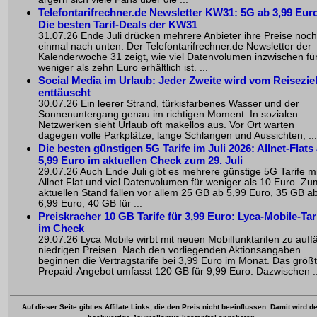
Telefontarifrechner.de Newsletter KW31: 5G ab 3,99 Euro
Die besten Tarif-Deals der KW31
31.07.26 Ende Juli drücken mehrere Anbieter ihre Preise noch
einmal nach unten. Der Telefontarifrechner.de Newsletter der
Kalenderwoche 31 zeigt, wie viel Datenvolumen inzwischen fü
weniger als zehn Euro erhältlich ist. ...
Social Media im Urlaub: Jeder Zweite wird vom Reisezie
enttäuscht
30.07.26 Ein leerer Strand, türkisfarbenes Wasser und der
Sonnenuntergang genau im richtigen Moment: In sozialen
Netzwerken sieht Urlaub oft makellos aus. Vor Ort warten
dagegen volle Parkplätze, lange Schlangen und Aussichten, ...
Die besten günstigen 5G Tarife im Juli 2026: Allnet-Flats
5,99 Euro im aktuellen Check zum 29. Juli
29.07.26 Auch Ende Juli gibt es mehrere günstige 5G Tarife mi
Allnet Flat und viel Datenvolumen für weniger als 10 Euro. Zu
aktuellen Stand fallen vor allem 25 GB ab 5,99 Euro, 35 GB a
6,99 Euro, 40 GB für ...
Preiskracher 10 GB Tarife für 3,99 Euro: Lyca-Mobile-Tar
im Check
29.07.26 Lyca Mobile wirbt mit neuen Mobilfunktarifen zu auffä
niedrigen Preisen. Nach den vorliegenden Aktionsangaben
beginnen die Vertragstarife bei 3,99 Euro im Monat. Das größ
Prepaid-Angebot umfasst 120 GB für 9,99 Euro. Dazwischen ..
Auf dieser Seite gibt es Affilate Links, die den Preis nicht beeinflussen. Damit wird de