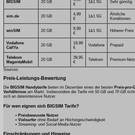
BIGSIM
20 GB
1&1 5G
Sehr günstig
€
4,99
Ähnliche
sim.de
20 GB
1&1 5G
€
Konditionen
8,99
winSIM
20 GB
1&1 5G
Höherer Preis
€
Vodafone
19,99
20 GB
Vodafone
Prepaid
CallYa
€
Telekom
39,95
20 GB
Telekom
Premium-Netz
MagentaMobil
€
Sources:
Preis-Leistungs-Bewertung
Die
BIGSIM Handytarife
bieten im Dezember eines der besten
Preis-pro-
Verhältnisse
am Markt. Insbesondere die Tarife mit
50 GB
und
70 GB
rich
sich an datenintensive Nutzer.
Für wen eignen sich BIGSIM Tarife?
•
Preisbewusste Nutzer
•
Vielsurfer
ohne Bedarf an Höchstgeschwindigkeit
•
Streaming- und Social-Media-Nutzer
Einschränkungen und Hinweise