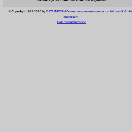
hochwertige Journalismus kostenfrei angeboten
©
Copyright
1998-2026 by
DATA INFORM-Datenmanagementsysteme der Informatik Gmb
Impressum
Datenschutzhinweise