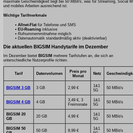
maximale Geschwindigkeit liegt bei
50 MBit/s
, was für Streaming, Social M
und mobiles Arbeiten ausreichend ist.
Wichtige Tarifmerkmale
•
Allnet-Flat
für Telefonie und SMS
•
EU-Roaming
inklusive
•
Rufnummernmitnahme
möglich
•
Datenautomatik
standardmäßig aktiv (deaktivierbar)
Die aktuellen BIGSIM Handytarife im Dezember
Im Dezember bietet
BIGSIM
mehrere Tarifstufen an, die sich an
unterschiedliche Nutzerprofile richten.
Preis pro
Tarif
Datenvolumen
Netz
Geschwindigk
Monat
1&1
BIGSIM 3 GB
3 GB
2,99 €
50 MBit/s
5G
3,49 €, 3
1&1
BIGSIM 4 GB
4 GB
50 MBit/s
Freimonate
5G
BIGSIM 20
1&1
20 GB
4,99 €
50 MBit/s
GB
5G
BIGSIM 50
1&1
50 GB
8,99 €
50 MBit/s
GB
5G