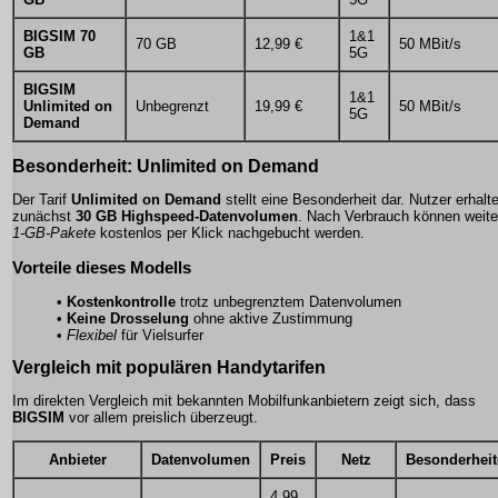
BIGSIM 70
1&1
70 GB
12,99 €
50 MBit/s
GB
5G
BIGSIM
1&1
Unlimited on
Unbegrenzt
19,99 €
50 MBit/s
5G
Demand
Besonderheit: Unlimited on Demand
Der Tarif
Unlimited on Demand
stellt eine Besonderheit dar. Nutzer erhalt
zunächst
30 GB Highspeed-Datenvolumen
. Nach Verbrauch können weite
1-GB-Pakete
kostenlos per Klick nachgebucht werden.
Vorteile dieses Modells
•
Kostenkontrolle
trotz unbegrenztem Datenvolumen
•
Keine Drosselung
ohne aktive Zustimmung
•
Flexibel
für Vielsurfer
Vergleich mit populären Handytarifen
Im direkten Vergleich mit bekannten Mobilfunkanbietern zeigt sich, dass
BIGSIM
vor allem preislich überzeugt.
Anbieter
Datenvolumen
Preis
Netz
Besonderhei
4,99