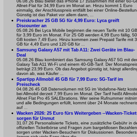
06.08.26 Blau bietet das iPhone 17 zusammen mit einer 60-G
Allnet-Flat für 34,99 Euro im Monat an. Hinzu kommt 1 Euro
einmalig, der Anschlusspreis entfällt bei einer Online-Bestellun
Günstig ist das Paket vor allem dann, ...
Preiskracher 25 GB 5G für 4,99 Euro: Lyca greift
Discounter an
05.08.26 Bei Lyca Mobile beginnen die neuen Tarife mit 10 G
für 3,99 Euro im Monat. Für 25 GB werden 4,99 Euro fällig, 50
GB kosten 7,49 Euro. Hinzu kommen zwei Prepaid Tarife mit 
GB für 4,49 Euro und 120 GB für ...
Samsung Galaxy A57 mit Tab A11: Zwei Geräte im Blau-
Deal
05.08.26 Blau kombiniert das Samsung Galaxy A57 5G mit d
Galaxy Tab A11 Wi-Fi und einem 40-GB-Tarif. Der Monatsprei
beträgt 23,99 Euro. Ob das Angebot günstig ist, hängt allerdin
davon ab, was Käufer ...
Spartipp Allmobil 45 GB für 7,99 Euro: 5G-Tarif im
Preischeck
04.08.26 45 GB Datenvolumen mit 5G im Vodafone-Netz kost
bei Allmobil derzeit 7,99 Euro im Monat. Der Tarif heißt Allmobi
Allnet Flat Pro 45 SALEbrations. Wer seine Rufnummer mitni
und alle Bedingungen erfüllt, kommt über 24 Monate rechneri
auf ...
Wacken 2026: 25 Euro fürs Weitergeben --Wacken-Ticket
sorgen für Unmut
31.07.26 Personalisierte Tickets, eine zusätzliche Gebühr in d
offiziellen Ticketbörse und Fragen zum bargeldlosen Bezahlen
sorgen unter Wacken-Besuchern für Diskussionen. Besonders
ärgern sich viele Fans über die ...